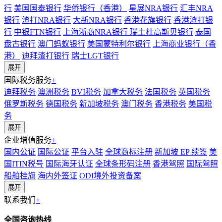
行
美国国泰银行
华侨银行（香港）
星展NRA银行
汇丰NRA
银行
渣打NRA银行
大新NRA银行
香港花旗银行
香港渣打银
行
中银FTN银行
上海浙商NRA银行
瑞士杜高斯贝银行
泰国
盘古银行
澳门蚂蚁银行
美国蒙特利尔银行
上海商业银行（香
港）
迪拜渣打银行
瑞士LGT银行
展开
国际税务服务
+
迪拜税务
澳洲税务
BVI税务
加拿大税务
法国税务
英国税务
俄罗斯税务
德国税务
新加坡税务
澳门税务
香港税务
美国税
务
展开
企业增值服务
+
国内公证
国际公证
平台入驻
全球商标注册
新加坡 EP 续签
美
国ITIN税号
国际海牙认证
全球条形码注册
香港驾照
国际驾照
船舶挂旗
海内外签证
ODI境外投资备案
展开
联系我们
+
全国咨询热线