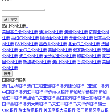
热门公司注册
+
美国基金会公司注册
迪拜公司注册
澳洲公司注册
萨摩亚公司
注册
马绍尔公司注册
阿根廷公司注册
开曼公司注册
巴拿马公
司注册
BVI公司注册
墨西哥公司注册
北爱尔兰公司注册
法国
公司注册
爱尔兰公司注册
英国公司注册
俄罗斯公司注册
德国
公司注册
波兰公司注册
爱沙尼亚公司注册
印度公司注册
蒙古
国公司注册
新加坡公司注册
澳门公司注册
香港公司注册
美国
公司注册
展开
国际银行服务
+
澳门立桥银行
澳门工银亚洲银行
香港建设银行（亚洲）
香港
中国银行
香港汇丰银行
华侨NRA银行
新加坡华侨银行
新加
坡汇丰银行
新加坡马来亚银行
美国富港银行
瑞士富地银行
美
国华美银行
香港大新银行
马来汇丰银行
马来华侨银行
瑞士
CIM银行
瑞士瑞讯银行
美国摩根大通银行
澳门葡萄牙商业银