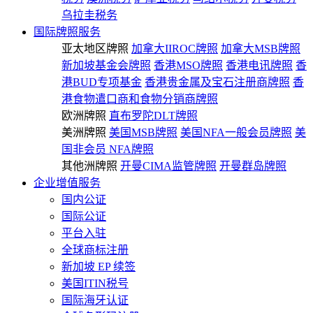
乌拉圭税务
国际牌照服务
亚太地区牌照
加拿大IIROC牌照
加拿大MSB牌照
新加坡基金会牌照
香港MSO牌照
香港电讯牌照
香
港BUD专项基金
香港贵金属及宝石注册商牌照
香
港食物遣口商和食物分销商牌照
欧洲牌照
直布罗陀DLT牌照
美洲牌照
美国MSB牌照
美国NFA一般会员牌照
美
国非会员 NFA牌照
其他洲牌照
开曼CIMA监管牌照
开曼群岛牌照
企业增值服务
国内公证
国际公证
平台入驻
全球商标注册
新加坡 EP 续签
美国ITIN税号
国际海牙认证