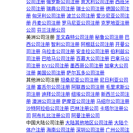
公司注册
俄罗斯公司注册
意大利公司注册
西班牙
公司注册
瑞典公司注册
瑞士公司注册
德国公司注
册
匈牙利公司注册
波兰公司注册
爱沙尼亚公司注
册
丹麦公司注册
罗马尼亚公司注册
克罗地亚注册
公司
芬兰注册公司
美洲公司注册
圣文森特公司注册
秘鲁公司注册
巴
西公司注册
智利公司注册
阿根廷公司注册
开曼公
司注册
乌拉圭公司注册
安圭拉公司注册
伯利兹公
司注册
巴哈马公司注册
百慕大公司注册
巴拿马公
司注册
BVI公司注册
墨西哥公司注册
加拿大公司
注册
美国公司注册
萨尔瓦多公司注册
其他洲公司注册
坦桑尼亚公司注册
尼日利亚公司
注册
塞舌尔公司注册
阿联酋公司注册
毛里求斯公
司注册
迪拜公司注册
纽埃公司注册
新西兰公司注
册
澳洲公司注册
萨摩亚公司注册
马绍尔公司注册
沙特阿拉伯公司注册
巴林注册公司
卡塔尔注册公
司
阿布扎比注册公司
阿曼注册公司
中国大陆公司注册
大陆其他地区公司注册
大陆个
体户注册
海南公司注册
深圳公司注册
广州公司注