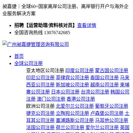
昶嘉捷｜全球60+国家离岸公司注册、离岸银行开户与海外企
业服务解决方案
招聘【运营助理/资料核对员】
查看详情
全国咨询热线 13076742685
首页
全球公司注册
亚太地区公司注册
印度公司注册
蒙古国公司注册
印尼公司注册
菲律宾公司注册
泰国公司注册
马来
西亚公司注册
新加坡公司注册
越南公司注册
柬埔
寨公司注册
日本公司注册
台湾公司注册
韩国公司
注册
澳门公司注册
香港公司注册
欧洲公司注册
北爱尔兰公司注册
葡萄牙公司注册
捷克公司注册
立陶宛公司注册
卢森堡公司注册
土
耳其公司注册
塞浦路斯公司注册
马耳他公司注册
法国公司注册
荷兰公司注册
爱尔兰公司注册
英国