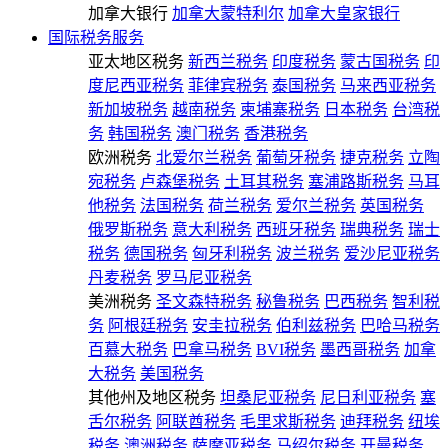
加拿大银行
加拿大蒙特利尔
加拿大皇家银行
国际税务服务
亚太地区税务
新西兰税务
印度税务
蒙古国税务
印
度尼西亚税务
菲律宾税务
泰国税务
马来西亚税务
新加坡税务
越南税务
柬埔寨税务
日本税务
台湾税
务
韩国税务
澳门税务
香港税务
欧洲税务
北爱尔兰税务
葡萄牙税务
捷克税务
立陶
宛税务
卢森堡税务
土耳其税务
塞浦路斯税务
马耳
他税务
法国税务
荷兰税务
爱尔兰税务
英国税务
俄罗斯税务
意大利税务
西班牙税务
瑞典税务
瑞士
税务
德国税务
匈牙利税务
波兰税务
爱沙尼亚税务
丹麦税务
罗马尼亚税务
美洲税务
圣文森特税务
秘鲁税务
巴西税务
智利税
务
阿根廷税务
安圭拉税务
伯利兹税务
巴哈马税务
百慕大税务
巴拿马税务
BVI税务
墨西哥税务
加拿
大税务
美国税务
其他州及地区税务
坦桑尼亚税务
尼日利亚税务
塞
舌尔税务
阿联酋税务
毛里求斯税务
迪拜税务
纽埃
税务
澳洲税务
萨摩亚税务
马绍尔税务
开曼税务