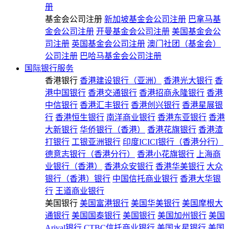
册
基金会公司注册
新加坡基金会公司注册
巴拿马基
金会公司注册
开曼基金会公司注册
美国基金会公
司注册
英国基金会公司注册
澳门社团（基金会）
公司注册
巴哈马基金会公司注册
国际银行服务
香港银行
香港建设银行（亚洲）
香港光大银行
香
港中国银行
香港交通银行
香港招商永隆银行
香港
中信银行
香港汇丰银行
香港创兴银行
香港星展银
行
香港恒生银行
南洋商业银行
香港东亚银行
香港
大新银行
华侨银行（香港）
香港花旗银行
香港渣
打银行
工银亚洲银行
印度ICICI银行（香港分行）
德意志银行（香港分行）
香港小花旗银行
上海商
业银行（香港）
香港众安银行
香港华美银行
大众
银行（香港）银行
中国信托商业银行
香港大华银
行
王道商业银行
美国银行
美国富港银行
美国华美银行
美国摩根大
通银行
美国国泰银行
美国银行
美国加州银行
美国
Arival银行
CTBC信托商业银行
美国水星银行
美国