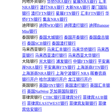
内地外资银行
华侨NRA银行
星展NRA银行
汇丰
NRA银行
渣打NRA银行
大新NRA银行
厦门国际
银行
渣打FTN银行
星展FTN银行
汇丰FTN银行
华
侨FTN银行
集友NRA银行
迪拜银行
迪拜WIO银行
迪拜渣打银行
迪拜Banque
Misr银行
泰国银行
泰国大城银行
泰国开泰银行
泰国盘古银
行
泰国SCB银行
泰国渣打银行
马来西亚银行
马来汇丰银行
马来华侨银行
马来西
亚银行
马来西亚渣打银行
马来西亚大华银行
大陆银行
光大银行
浦发银行
中银FTN银行
平安离
岸NRA银行
平安离岸FTN银行
上海浙商FTN银行
上海浙商NRA银行
上海宁波银行 NRA
晖春农商
银行开户
哈尔滨银行开户
龙江银行开户
英国银行
英国FINT银行
英国渣打银行
英国汇丰银
行
英国NatWest
芝加哥国际银行
菲律宾银行
CTBC银行菲律宾分行
菲律宾AUB银
行
菲律宾EASTWEST银行
菲律宾友联银行
菲律
宾信安银行