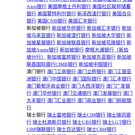
Axos银行
美国摩根士丹利银行
美国社区联邦储蓄
银行
美国蒙特利尔银行
新泽西渣打银行
美国合众
银行
美国CNB银行
美国汇丰银行
新加坡银行
新加坡华侨银行
新加坡汇丰银行
新加
坡马来亚银行
新加坡渣打银行
新加坡大华银行
新
加坡星展银行
新加坡联昌银行
新加坡花旗银行
新
加坡Aspire银行
新加坡银行
摩根大通银行（新加
坡分行）
新加坡富邦银行
新加坡东亚银行
新加坡
联昌国际银行CIMB银行
新加坡中国银行
澳门银行
澳门工商银行
澳门立桥银行
澳门工银亚
洲银行
澳门中国银行
澳门国际银行
澳门汇丰银行
澳门葡萄牙商业银行
澳门大西洋银行
澳门广发银
行
澳门华侨银行
澳门交通银行
澳门发展银行
澳门
大丰银行
澳门汇业银行
澳门商业银行
澳门蚂蚁银
行
瑞士银行
瑞士富地银行
瑞士CIM银行
瑞士瑞讯银
行
瑞士杜高斯贝银行
瑞士UBS银行
瑞士LGT银行
UBP瑞联银行
瑞士百达银行
瑞士CBH银行