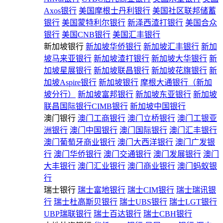
Axos银行
美国摩根士丹利银行
美国社区联邦储蓄
银行
美国蒙特利尔银行
新泽西渣打银行
美国合众
银行
美国CNB银行
美国汇丰银行
新加坡银行
新加坡华侨银行
新加坡汇丰银行
新加
坡马来亚银行
新加坡渣打银行
新加坡大华银行
新
加坡星展银行
新加坡联昌银行
新加坡花旗银行
新
加坡Aspire银行
新加坡银行
摩根大通银行（新加
坡分行）
新加坡富邦银行
新加坡东亚银行
新加坡
联昌国际银行CIMB银行
新加坡中国银行
澳门银行
澳门工商银行
澳门立桥银行
澳门工银亚
洲银行
澳门中国银行
澳门国际银行
澳门汇丰银行
澳门葡萄牙商业银行
澳门大西洋银行
澳门广发银
行
澳门华侨银行
澳门交通银行
澳门发展银行
澳门
大丰银行
澳门汇业银行
澳门商业银行
澳门蚂蚁银
行
瑞士银行
瑞士富地银行
瑞士CIM银行
瑞士瑞讯银
行
瑞士杜高斯贝银行
瑞士UBS银行
瑞士LGT银行
UBP瑞联银行
瑞士百达银行
瑞士CBH银行