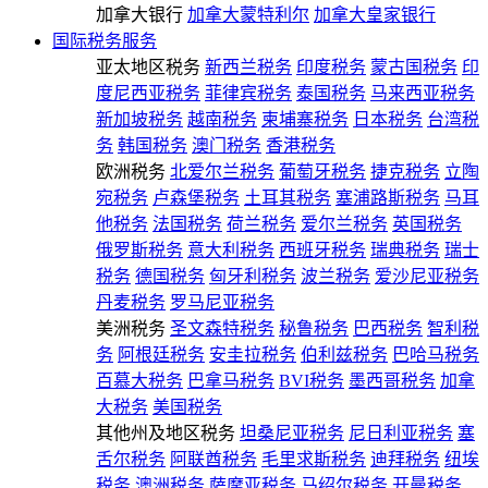
加拿大银行
加拿大蒙特利尔
加拿大皇家银行
国际税务服务
亚太地区税务
新西兰税务
印度税务
蒙古国税务
印
度尼西亚税务
菲律宾税务
泰国税务
马来西亚税务
新加坡税务
越南税务
柬埔寨税务
日本税务
台湾税
务
韩国税务
澳门税务
香港税务
欧洲税务
北爱尔兰税务
葡萄牙税务
捷克税务
立陶
宛税务
卢森堡税务
土耳其税务
塞浦路斯税务
马耳
他税务
法国税务
荷兰税务
爱尔兰税务
英国税务
俄罗斯税务
意大利税务
西班牙税务
瑞典税务
瑞士
税务
德国税务
匈牙利税务
波兰税务
爱沙尼亚税务
丹麦税务
罗马尼亚税务
美洲税务
圣文森特税务
秘鲁税务
巴西税务
智利税
务
阿根廷税务
安圭拉税务
伯利兹税务
巴哈马税务
百慕大税务
巴拿马税务
BVI税务
墨西哥税务
加拿
大税务
美国税务
其他州及地区税务
坦桑尼亚税务
尼日利亚税务
塞
舌尔税务
阿联酋税务
毛里求斯税务
迪拜税务
纽埃
税务
澳洲税务
萨摩亚税务
马绍尔税务
开曼税务