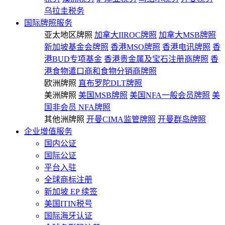
乌拉圭税务
国际牌照服务
亚太地区牌照
加拿大IIROC牌照
加拿大MSB牌照
新加坡基金会牌照
香港MSO牌照
香港电讯牌照
香
港BUD专项基金
香港贵金属及宝石注册商牌照
香
港食物遣口商和食物分销商牌照
欧洲牌照
直布罗陀DLT牌照
美洲牌照
美国MSB牌照
美国NFA一般会员牌照
美
国非会员 NFA牌照
其他洲牌照
开曼CIMA监管牌照
开曼群岛牌照
企业增值服务
国内公证
国际公证
平台入驻
全球商标注册
新加坡 EP 续签
美国ITIN税号
国际海牙认证