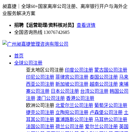
昶嘉捷｜全球60+国家离岸公司注册、离岸银行开户与海外企
业服务解决方案
招聘【运营助理/资料核对员】
查看详情
全国咨询热线 13076742685
首页
全球公司注册
亚太地区公司注册
印度公司注册
蒙古国公司注册
印尼公司注册
菲律宾公司注册
泰国公司注册
马来
西亚公司注册
新加坡公司注册
越南公司注册
柬埔
寨公司注册
日本公司注册
台湾公司注册
韩国公司
注册
澳门公司注册
香港公司注册
欧洲公司注册
北爱尔兰公司注册
葡萄牙公司注册
捷克公司注册
立陶宛公司注册
卢森堡公司注册
土
耳其公司注册
塞浦路斯公司注册
马耳他公司注册
法国公司注册
荷兰公司注册
爱尔兰公司注册
英国