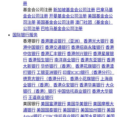
册
基金会公司注册
新加坡基金会公司注册
巴拿马基
金会公司注册
开曼基金会公司注册
美国基金会公
司注册
英国基金会公司注册
澳门社团（基金会）
公司注册
巴哈马基金会公司注册
国际银行服务
香港银行
香港建设银行（亚洲）
香港光大银行
香
港中国银行
香港交通银行
香港招商永隆银行
香港
中信银行
香港汇丰银行
香港创兴银行
香港星展银
行
香港恒生银行
南洋商业银行
香港东亚银行
香港
大新银行
华侨银行（香港）
香港花旗银行
香港渣
打银行
工银亚洲银行
印度ICICI银行（香港分行）
德意志银行（香港分行）
香港小花旗银行
上海商
业银行（香港）
香港众安银行
香港华美银行
大众
银行（香港）银行
中国信托商业银行
香港大华银
行
王道商业银行
美国银行
美国富港银行
美国华美银行
美国摩根大
通银行
美国国泰银行
美国银行
美国加州银行
美国
Arival银行
CTBC信托商业银行
美国水星银行
美国