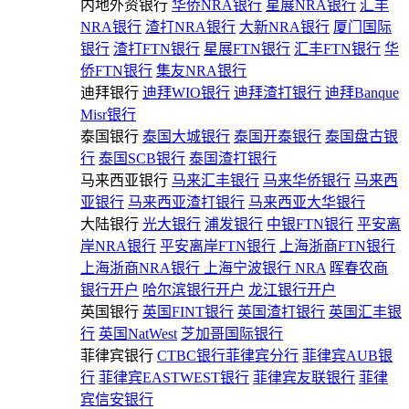
内地外资银行
华侨NRA银行
星展NRA银行
汇丰
NRA银行
渣打NRA银行
大新NRA银行
厦门国际
银行
渣打FTN银行
星展FTN银行
汇丰FTN银行
华
侨FTN银行
集友NRA银行
迪拜银行
迪拜WIO银行
迪拜渣打银行
迪拜Banque
Misr银行
泰国银行
泰国大城银行
泰国开泰银行
泰国盘古银
行
泰国SCB银行
泰国渣打银行
马来西亚银行
马来汇丰银行
马来华侨银行
马来西
亚银行
马来西亚渣打银行
马来西亚大华银行
大陆银行
光大银行
浦发银行
中银FTN银行
平安离
岸NRA银行
平安离岸FTN银行
上海浙商FTN银行
上海浙商NRA银行
上海宁波银行 NRA
晖春农商
银行开户
哈尔滨银行开户
龙江银行开户
英国银行
英国FINT银行
英国渣打银行
英国汇丰银
行
英国NatWest
芝加哥国际银行
菲律宾银行
CTBC银行菲律宾分行
菲律宾AUB银
行
菲律宾EASTWEST银行
菲律宾友联银行
菲律
宾信安银行