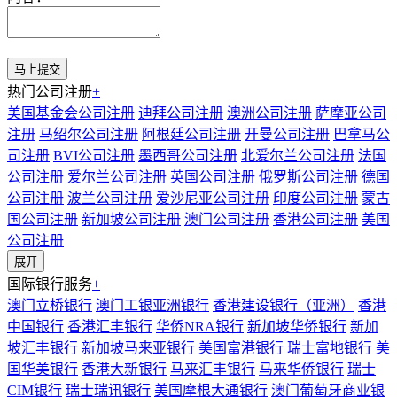
热门公司注册
+
美国基金会公司注册
迪拜公司注册
澳洲公司注册
萨摩亚公司
注册
马绍尔公司注册
阿根廷公司注册
开曼公司注册
巴拿马公
司注册
BVI公司注册
墨西哥公司注册
北爱尔兰公司注册
法国
公司注册
爱尔兰公司注册
英国公司注册
俄罗斯公司注册
德国
公司注册
波兰公司注册
爱沙尼亚公司注册
印度公司注册
蒙古
国公司注册
新加坡公司注册
澳门公司注册
香港公司注册
美国
公司注册
展开
国际银行服务
+
澳门立桥银行
澳门工银亚洲银行
香港建设银行（亚洲）
香港
中国银行
香港汇丰银行
华侨NRA银行
新加坡华侨银行
新加
坡汇丰银行
新加坡马来亚银行
美国富港银行
瑞士富地银行
美
国华美银行
香港大新银行
马来汇丰银行
马来华侨银行
瑞士
CIM银行
瑞士瑞讯银行
美国摩根大通银行
澳门葡萄牙商业银