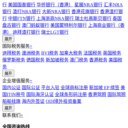
行
美国国泰银行
华侨银行（香港）
星展NRA银行
汇丰NRA
银行
渣打NRA银行
大新NRA银行
香港花旗银行
香港渣打银
行
中银FTN银行
上海浙商NRA银行
瑞士杜高斯贝银行
泰国
盘古银行
澳门蚂蚁银行
美国蒙特利尔银行
上海商业银行（香
港）
迪拜渣打银行
瑞士LGT银行
展开
国际税务服务
+
迪拜税务
澳洲税务
BVI税务
加拿大税务
法国税务
英国税务
俄罗斯税务
德国税务
新加坡税务
澳门税务
香港税务
美国税
务
展开
企业增值服务
+
国内公证
国际公证
平台入驻
全球商标注册
新加坡 EP 续签
美
国ITIN税号
国际海牙认证
全球条形码注册
香港驾照
国际驾照
船舶挂旗
海内外签证
ODI境外投资备案
展开
联系我们
+
全国咨询热线