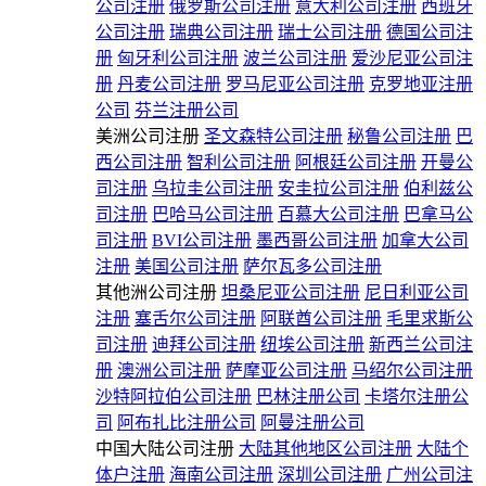
公司注册
俄罗斯公司注册
意大利公司注册
西班牙
公司注册
瑞典公司注册
瑞士公司注册
德国公司注
册
匈牙利公司注册
波兰公司注册
爱沙尼亚公司注
册
丹麦公司注册
罗马尼亚公司注册
克罗地亚注册
公司
芬兰注册公司
美洲公司注册
圣文森特公司注册
秘鲁公司注册
巴
西公司注册
智利公司注册
阿根廷公司注册
开曼公
司注册
乌拉圭公司注册
安圭拉公司注册
伯利兹公
司注册
巴哈马公司注册
百慕大公司注册
巴拿马公
司注册
BVI公司注册
墨西哥公司注册
加拿大公司
注册
美国公司注册
萨尔瓦多公司注册
其他洲公司注册
坦桑尼亚公司注册
尼日利亚公司
注册
塞舌尔公司注册
阿联酋公司注册
毛里求斯公
司注册
迪拜公司注册
纽埃公司注册
新西兰公司注
册
澳洲公司注册
萨摩亚公司注册
马绍尔公司注册
沙特阿拉伯公司注册
巴林注册公司
卡塔尔注册公
司
阿布扎比注册公司
阿曼注册公司
中国大陆公司注册
大陆其他地区公司注册
大陆个
体户注册
海南公司注册
深圳公司注册
广州公司注