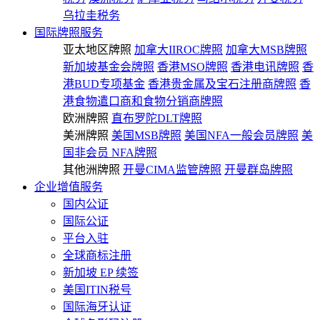
乌拉圭税务
国际牌照服务
亚太地区牌照
加拿大IIROC牌照
加拿大MSB牌照
新加坡基金会牌照
香港MSO牌照
香港电讯牌照
香
港BUD专项基金
香港贵金属及宝石注册商牌照
香
港食物遣口商和食物分销商牌照
欧洲牌照
直布罗陀DLT牌照
美洲牌照
美国MSB牌照
美国NFA一般会员牌照
美
国非会员 NFA牌照
其他洲牌照
开曼CIMA监管牌照
开曼群岛牌照
企业增值服务
国内公证
国际公证
平台入驻
全球商标注册
新加坡 EP 续签
美国ITIN税号
国际海牙认证