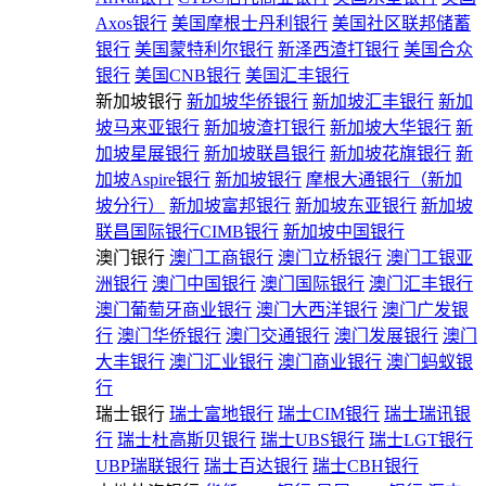
Axos银行
美国摩根士丹利银行
美国社区联邦储蓄
银行
美国蒙特利尔银行
新泽西渣打银行
美国合众
银行
美国CNB银行
美国汇丰银行
新加坡银行
新加坡华侨银行
新加坡汇丰银行
新加
坡马来亚银行
新加坡渣打银行
新加坡大华银行
新
加坡星展银行
新加坡联昌银行
新加坡花旗银行
新
加坡Aspire银行
新加坡银行
摩根大通银行（新加
坡分行）
新加坡富邦银行
新加坡东亚银行
新加坡
联昌国际银行CIMB银行
新加坡中国银行
澳门银行
澳门工商银行
澳门立桥银行
澳门工银亚
洲银行
澳门中国银行
澳门国际银行
澳门汇丰银行
澳门葡萄牙商业银行
澳门大西洋银行
澳门广发银
行
澳门华侨银行
澳门交通银行
澳门发展银行
澳门
大丰银行
澳门汇业银行
澳门商业银行
澳门蚂蚁银
行
瑞士银行
瑞士富地银行
瑞士CIM银行
瑞士瑞讯银
行
瑞士杜高斯贝银行
瑞士UBS银行
瑞士LGT银行
UBP瑞联银行
瑞士百达银行
瑞士CBH银行