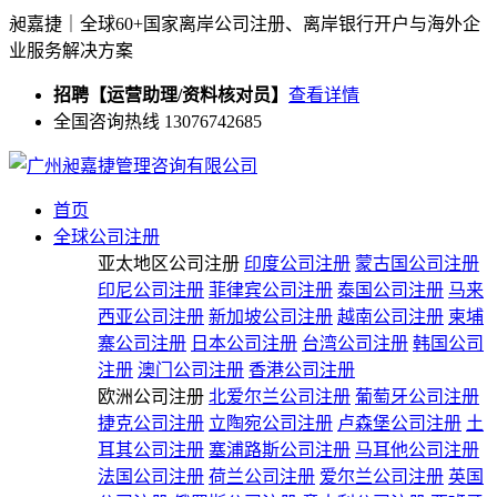
昶嘉捷｜全球60+国家离岸公司注册、离岸银行开户与海外企
业服务解决方案
招聘【运营助理/资料核对员】
查看详情
全国咨询热线 13076742685
首页
全球公司注册
亚太地区公司注册
印度公司注册
蒙古国公司注册
印尼公司注册
菲律宾公司注册
泰国公司注册
马来
西亚公司注册
新加坡公司注册
越南公司注册
柬埔
寨公司注册
日本公司注册
台湾公司注册
韩国公司
注册
澳门公司注册
香港公司注册
欧洲公司注册
北爱尔兰公司注册
葡萄牙公司注册
捷克公司注册
立陶宛公司注册
卢森堡公司注册
土
耳其公司注册
塞浦路斯公司注册
马耳他公司注册
法国公司注册
荷兰公司注册
爱尔兰公司注册
英国