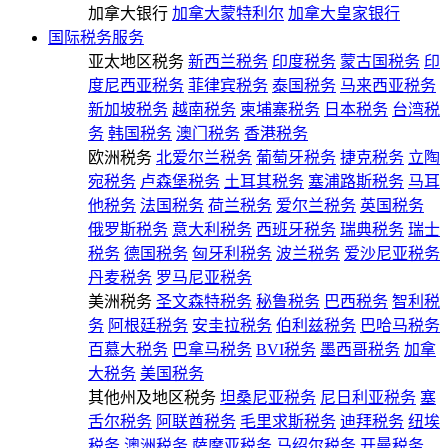
加拿大银行
加拿大蒙特利尔
加拿大皇家银行
国际税务服务
亚太地区税务
新西兰税务
印度税务
蒙古国税务
印
度尼西亚税务
菲律宾税务
泰国税务
马来西亚税务
新加坡税务
越南税务
柬埔寨税务
日本税务
台湾税
务
韩国税务
澳门税务
香港税务
欧洲税务
北爱尔兰税务
葡萄牙税务
捷克税务
立陶
宛税务
卢森堡税务
土耳其税务
塞浦路斯税务
马耳
他税务
法国税务
荷兰税务
爱尔兰税务
英国税务
俄罗斯税务
意大利税务
西班牙税务
瑞典税务
瑞士
税务
德国税务
匈牙利税务
波兰税务
爱沙尼亚税务
丹麦税务
罗马尼亚税务
美洲税务
圣文森特税务
秘鲁税务
巴西税务
智利税
务
阿根廷税务
安圭拉税务
伯利兹税务
巴哈马税务
百慕大税务
巴拿马税务
BVI税务
墨西哥税务
加拿
大税务
美国税务
其他州及地区税务
坦桑尼亚税务
尼日利亚税务
塞
舌尔税务
阿联酋税务
毛里求斯税务
迪拜税务
纽埃
税务
澳洲税务
萨摩亚税务
马绍尔税务
开曼税务