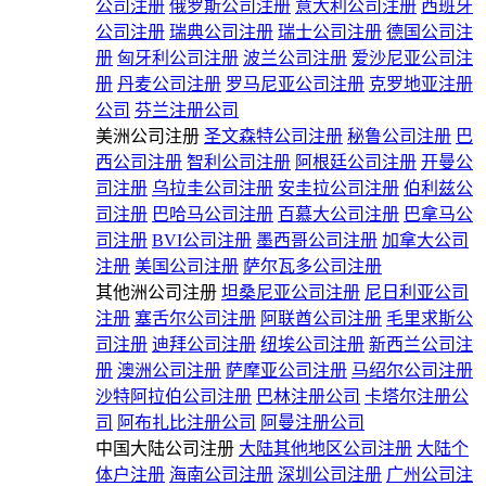
公司注册
俄罗斯公司注册
意大利公司注册
西班牙
公司注册
瑞典公司注册
瑞士公司注册
德国公司注
册
匈牙利公司注册
波兰公司注册
爱沙尼亚公司注
册
丹麦公司注册
罗马尼亚公司注册
克罗地亚注册
公司
芬兰注册公司
美洲公司注册
圣文森特公司注册
秘鲁公司注册
巴
西公司注册
智利公司注册
阿根廷公司注册
开曼公
司注册
乌拉圭公司注册
安圭拉公司注册
伯利兹公
司注册
巴哈马公司注册
百慕大公司注册
巴拿马公
司注册
BVI公司注册
墨西哥公司注册
加拿大公司
注册
美国公司注册
萨尔瓦多公司注册
其他洲公司注册
坦桑尼亚公司注册
尼日利亚公司
注册
塞舌尔公司注册
阿联酋公司注册
毛里求斯公
司注册
迪拜公司注册
纽埃公司注册
新西兰公司注
册
澳洲公司注册
萨摩亚公司注册
马绍尔公司注册
沙特阿拉伯公司注册
巴林注册公司
卡塔尔注册公
司
阿布扎比注册公司
阿曼注册公司
中国大陆公司注册
大陆其他地区公司注册
大陆个
体户注册
海南公司注册
深圳公司注册
广州公司注