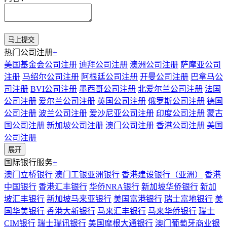
热门公司注册
+
美国基金会公司注册
迪拜公司注册
澳洲公司注册
萨摩亚公司
注册
马绍尔公司注册
阿根廷公司注册
开曼公司注册
巴拿马公
司注册
BVI公司注册
墨西哥公司注册
北爱尔兰公司注册
法国
公司注册
爱尔兰公司注册
英国公司注册
俄罗斯公司注册
德国
公司注册
波兰公司注册
爱沙尼亚公司注册
印度公司注册
蒙古
国公司注册
新加坡公司注册
澳门公司注册
香港公司注册
美国
公司注册
展开
国际银行服务
+
澳门立桥银行
澳门工银亚洲银行
香港建设银行（亚洲）
香港
中国银行
香港汇丰银行
华侨NRA银行
新加坡华侨银行
新加
坡汇丰银行
新加坡马来亚银行
美国富港银行
瑞士富地银行
美
国华美银行
香港大新银行
马来汇丰银行
马来华侨银行
瑞士
CIM银行
瑞士瑞讯银行
美国摩根大通银行
澳门葡萄牙商业银