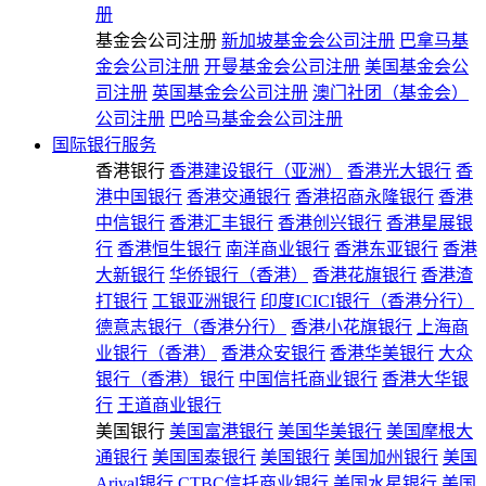
册
基金会公司注册
新加坡基金会公司注册
巴拿马基
金会公司注册
开曼基金会公司注册
美国基金会公
司注册
英国基金会公司注册
澳门社团（基金会）
公司注册
巴哈马基金会公司注册
国际银行服务
香港银行
香港建设银行（亚洲）
香港光大银行
香
港中国银行
香港交通银行
香港招商永隆银行
香港
中信银行
香港汇丰银行
香港创兴银行
香港星展银
行
香港恒生银行
南洋商业银行
香港东亚银行
香港
大新银行
华侨银行（香港）
香港花旗银行
香港渣
打银行
工银亚洲银行
印度ICICI银行（香港分行）
德意志银行（香港分行）
香港小花旗银行
上海商
业银行（香港）
香港众安银行
香港华美银行
大众
银行（香港）银行
中国信托商业银行
香港大华银
行
王道商业银行
美国银行
美国富港银行
美国华美银行
美国摩根大
通银行
美国国泰银行
美国银行
美国加州银行
美国
Arival银行
CTBC信托商业银行
美国水星银行
美国