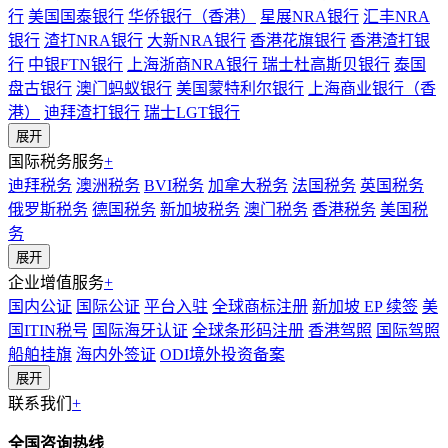
行
美国国泰银行
华侨银行（香港）
星展NRA银行
汇丰NRA
银行
渣打NRA银行
大新NRA银行
香港花旗银行
香港渣打银
行
中银FTN银行
上海浙商NRA银行
瑞士杜高斯贝银行
泰国
盘古银行
澳门蚂蚁银行
美国蒙特利尔银行
上海商业银行（香
港）
迪拜渣打银行
瑞士LGT银行
展开
国际税务服务
+
迪拜税务
澳洲税务
BVI税务
加拿大税务
法国税务
英国税务
俄罗斯税务
德国税务
新加坡税务
澳门税务
香港税务
美国税
务
展开
企业增值服务
+
国内公证
国际公证
平台入驻
全球商标注册
新加坡 EP 续签
美
国ITIN税号
国际海牙认证
全球条形码注册
香港驾照
国际驾照
船舶挂旗
海内外签证
ODI境外投资备案
展开
联系我们
+
全国咨询热线