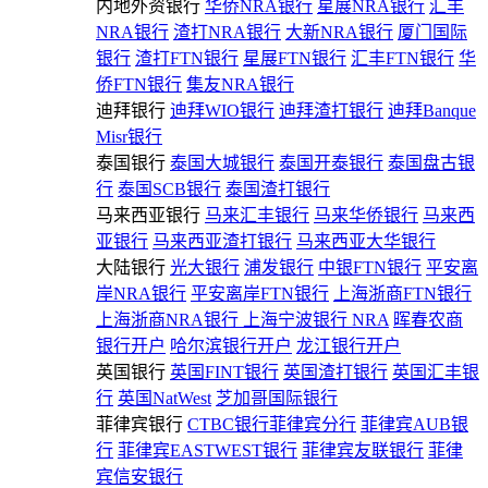
内地外资银行
华侨NRA银行
星展NRA银行
汇丰
NRA银行
渣打NRA银行
大新NRA银行
厦门国际
银行
渣打FTN银行
星展FTN银行
汇丰FTN银行
华
侨FTN银行
集友NRA银行
迪拜银行
迪拜WIO银行
迪拜渣打银行
迪拜Banque
Misr银行
泰国银行
泰国大城银行
泰国开泰银行
泰国盘古银
行
泰国SCB银行
泰国渣打银行
马来西亚银行
马来汇丰银行
马来华侨银行
马来西
亚银行
马来西亚渣打银行
马来西亚大华银行
大陆银行
光大银行
浦发银行
中银FTN银行
平安离
岸NRA银行
平安离岸FTN银行
上海浙商FTN银行
上海浙商NRA银行
上海宁波银行 NRA
晖春农商
银行开户
哈尔滨银行开户
龙江银行开户
英国银行
英国FINT银行
英国渣打银行
英国汇丰银
行
英国NatWest
芝加哥国际银行
菲律宾银行
CTBC银行菲律宾分行
菲律宾AUB银
行
菲律宾EASTWEST银行
菲律宾友联银行
菲律
宾信安银行