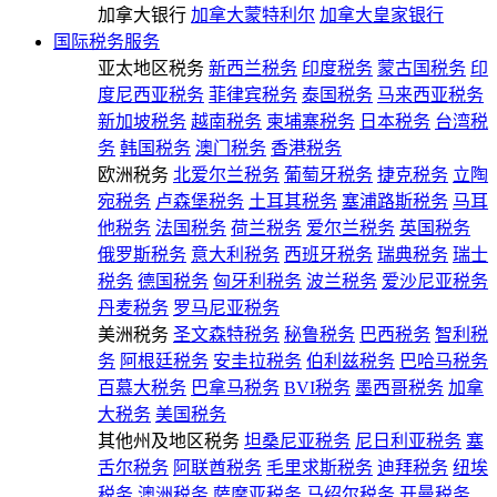
加拿大银行
加拿大蒙特利尔
加拿大皇家银行
国际税务服务
亚太地区税务
新西兰税务
印度税务
蒙古国税务
印
度尼西亚税务
菲律宾税务
泰国税务
马来西亚税务
新加坡税务
越南税务
柬埔寨税务
日本税务
台湾税
务
韩国税务
澳门税务
香港税务
欧洲税务
北爱尔兰税务
葡萄牙税务
捷克税务
立陶
宛税务
卢森堡税务
土耳其税务
塞浦路斯税务
马耳
他税务
法国税务
荷兰税务
爱尔兰税务
英国税务
俄罗斯税务
意大利税务
西班牙税务
瑞典税务
瑞士
税务
德国税务
匈牙利税务
波兰税务
爱沙尼亚税务
丹麦税务
罗马尼亚税务
美洲税务
圣文森特税务
秘鲁税务
巴西税务
智利税
务
阿根廷税务
安圭拉税务
伯利兹税务
巴哈马税务
百慕大税务
巴拿马税务
BVI税务
墨西哥税务
加拿
大税务
美国税务
其他州及地区税务
坦桑尼亚税务
尼日利亚税务
塞
舌尔税务
阿联酋税务
毛里求斯税务
迪拜税务
纽埃
税务
澳洲税务
萨摩亚税务
马绍尔税务
开曼税务