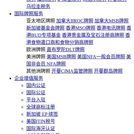
乌拉圭税务
国际牌照服务
亚太地区牌照
加拿大IIROC牌照
加拿大MSB牌照
新加坡基金会牌照
香港MSO牌照
香港电讯牌照
香
港BUD专项基金
香港贵金属及宝石注册商牌照
香
港食物遣口商和食物分销商牌照
欧洲牌照
直布罗陀DLT牌照
美洲牌照
美国MSB牌照
美国NFA一般会员牌照
美
国非会员 NFA牌照
其他洲牌照
开曼CIMA监管牌照
开曼群岛牌照
企业增值服务
国内公证
国际公证
平台入驻
全球商标注册
新加坡 EP 续签
美国ITIN税号
国际海牙认证