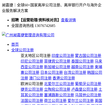
昶嘉捷｜全球60+国家离岸公司注册、离岸银行开户与海外企
业服务解决方案
招聘【运营助理/资料核对员】
查看详情
全国咨询热线 13076742685
首页
全球公司注册
亚太地区公司注册
印度公司注册
蒙古国公司注册
印尼公司注册
菲律宾公司注册
泰国公司注册
马来
西亚公司注册
新加坡公司注册
越南公司注册
柬埔
寨公司注册
日本公司注册
台湾公司注册
韩国公司
注册
澳门公司注册
香港公司注册
欧洲公司注册
北爱尔兰公司注册
葡萄牙公司注册
捷克公司注册
立陶宛公司注册
卢森堡公司注册
土
耳其公司注册
塞浦路斯公司注册
马耳他公司注册
法国公司注册
荷兰公司注册
爱尔兰公司注册
英国