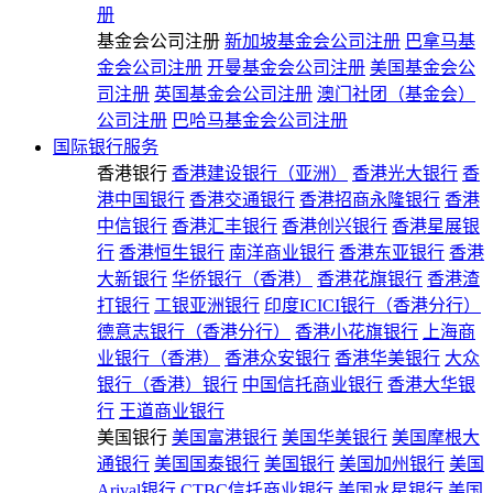
册
基金会公司注册
新加坡基金会公司注册
巴拿马基
金会公司注册
开曼基金会公司注册
美国基金会公
司注册
英国基金会公司注册
澳门社团（基金会）
公司注册
巴哈马基金会公司注册
国际银行服务
香港银行
香港建设银行（亚洲）
香港光大银行
香
港中国银行
香港交通银行
香港招商永隆银行
香港
中信银行
香港汇丰银行
香港创兴银行
香港星展银
行
香港恒生银行
南洋商业银行
香港东亚银行
香港
大新银行
华侨银行（香港）
香港花旗银行
香港渣
打银行
工银亚洲银行
印度ICICI银行（香港分行）
德意志银行（香港分行）
香港小花旗银行
上海商
业银行（香港）
香港众安银行
香港华美银行
大众
银行（香港）银行
中国信托商业银行
香港大华银
行
王道商业银行
美国银行
美国富港银行
美国华美银行
美国摩根大
通银行
美国国泰银行
美国银行
美国加州银行
美国
Arival银行
CTBC信托商业银行
美国水星银行
美国