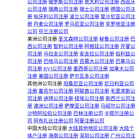
公司注册
俄罗斯公司注册
意大利公司注册
西班牙
公司注册
瑞典公司注册
瑞士公司注册
德国公司注
册
匈牙利公司注册
波兰公司注册
爱沙尼亚公司注
册
丹麦公司注册
罗马尼亚公司注册
克罗地亚注册
公司
芬兰注册公司
美洲公司注册
圣文森特公司注册
秘鲁公司注册
巴
西公司注册
智利公司注册
阿根廷公司注册
开曼公
司注册
乌拉圭公司注册
安圭拉公司注册
伯利兹公
司注册
巴哈马公司注册
百慕大公司注册
巴拿马公
司注册
BVI公司注册
墨西哥公司注册
加拿大公司
注册
美国公司注册
萨尔瓦多公司注册
其他洲公司注册
坦桑尼亚公司注册
尼日利亚公司
注册
塞舌尔公司注册
阿联酋公司注册
毛里求斯公
司注册
迪拜公司注册
纽埃公司注册
新西兰公司注
册
澳洲公司注册
萨摩亚公司注册
马绍尔公司注册
沙特阿拉伯公司注册
巴林注册公司
卡塔尔注册公
司
阿布扎比注册公司
阿曼注册公司
中国大陆公司注册
大陆其他地区公司注册
大陆个
体户注册
海南公司注册
深圳公司注册
广州公司注