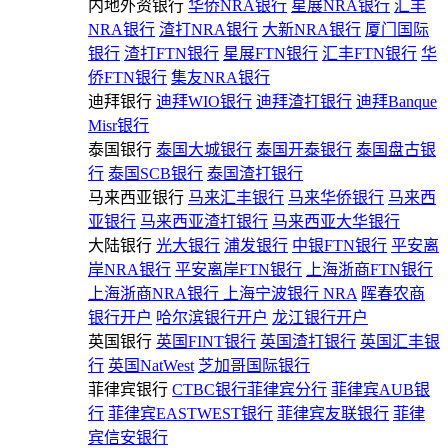
内地外资银行
华侨NRA银行
星展NRA银行
汇丰
NRA银行
渣打NRA银行
大新NRA银行
厦门国际
银行
渣打FTN银行
星展FTN银行
汇丰FTN银行
华
侨FTN银行
集友NRA银行
迪拜银行
迪拜WIO银行
迪拜渣打银行
迪拜Banque
Misr银行
泰国银行
泰国大城银行
泰国开泰银行
泰国盘古银
行
泰国SCB银行
泰国渣打银行
马来西亚银行
马来汇丰银行
马来华侨银行
马来西
亚银行
马来西亚渣打银行
马来西亚大华银行
大陆银行
光大银行
浦发银行
中银FTN银行
平安离
岸NRA银行
平安离岸FTN银行
上海浙商FTN银行
上海浙商NRA银行
上海宁波银行 NRA
晖春农商
银行开户
哈尔滨银行开户
龙江银行开户
英国银行
英国FINT银行
英国渣打银行
英国汇丰银
行
英国NatWest
芝加哥国际银行
菲律宾银行
CTBC银行菲律宾分行
菲律宾AUB银
行
菲律宾EASTWEST银行
菲律宾友联银行
菲律
宾信安银行