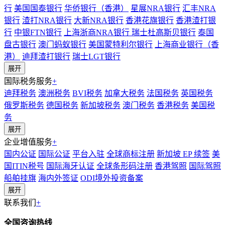
行
美国国泰银行
华侨银行（香港）
星展NRA银行
汇丰NRA
银行
渣打NRA银行
大新NRA银行
香港花旗银行
香港渣打银
行
中银FTN银行
上海浙商NRA银行
瑞士杜高斯贝银行
泰国
盘古银行
澳门蚂蚁银行
美国蒙特利尔银行
上海商业银行（香
港）
迪拜渣打银行
瑞士LGT银行
展开
国际税务服务
+
迪拜税务
澳洲税务
BVI税务
加拿大税务
法国税务
英国税务
俄罗斯税务
德国税务
新加坡税务
澳门税务
香港税务
美国税
务
展开
企业增值服务
+
国内公证
国际公证
平台入驻
全球商标注册
新加坡 EP 续签
美
国ITIN税号
国际海牙认证
全球条形码注册
香港驾照
国际驾照
船舶挂旗
海内外签证
ODI境外投资备案
展开
联系我们
+
全国咨询热线