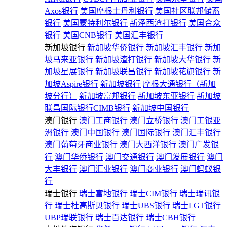
Axos银行
美国摩根士丹利银行
美国社区联邦储蓄
银行
美国蒙特利尔银行
新泽西渣打银行
美国合众
银行
美国CNB银行
美国汇丰银行
新加坡银行
新加坡华侨银行
新加坡汇丰银行
新加
坡马来亚银行
新加坡渣打银行
新加坡大华银行
新
加坡星展银行
新加坡联昌银行
新加坡花旗银行
新
加坡Aspire银行
新加坡银行
摩根大通银行（新加
坡分行）
新加坡富邦银行
新加坡东亚银行
新加坡
联昌国际银行CIMB银行
新加坡中国银行
澳门银行
澳门工商银行
澳门立桥银行
澳门工银亚
洲银行
澳门中国银行
澳门国际银行
澳门汇丰银行
澳门葡萄牙商业银行
澳门大西洋银行
澳门广发银
行
澳门华侨银行
澳门交通银行
澳门发展银行
澳门
大丰银行
澳门汇业银行
澳门商业银行
澳门蚂蚁银
行
瑞士银行
瑞士富地银行
瑞士CIM银行
瑞士瑞讯银
行
瑞士杜高斯贝银行
瑞士UBS银行
瑞士LGT银行
UBP瑞联银行
瑞士百达银行
瑞士CBH银行