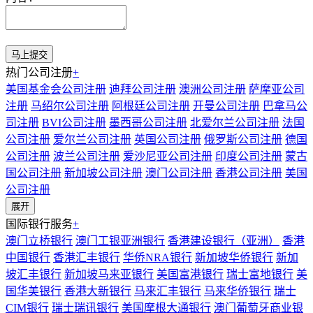
热门公司注册
+
美国基金会公司注册
迪拜公司注册
澳洲公司注册
萨摩亚公司
注册
马绍尔公司注册
阿根廷公司注册
开曼公司注册
巴拿马公
司注册
BVI公司注册
墨西哥公司注册
北爱尔兰公司注册
法国
公司注册
爱尔兰公司注册
英国公司注册
俄罗斯公司注册
德国
公司注册
波兰公司注册
爱沙尼亚公司注册
印度公司注册
蒙古
国公司注册
新加坡公司注册
澳门公司注册
香港公司注册
美国
公司注册
展开
国际银行服务
+
澳门立桥银行
澳门工银亚洲银行
香港建设银行（亚洲）
香港
中国银行
香港汇丰银行
华侨NRA银行
新加坡华侨银行
新加
坡汇丰银行
新加坡马来亚银行
美国富港银行
瑞士富地银行
美
国华美银行
香港大新银行
马来汇丰银行
马来华侨银行
瑞士
CIM银行
瑞士瑞讯银行
美国摩根大通银行
澳门葡萄牙商业银