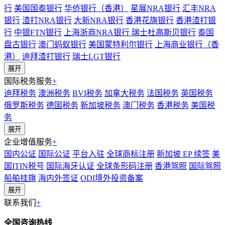
行
美国国泰银行
华侨银行（香港）
星展NRA银行
汇丰NRA
银行
渣打NRA银行
大新NRA银行
香港花旗银行
香港渣打银
行
中银FTN银行
上海浙商NRA银行
瑞士杜高斯贝银行
泰国
盘古银行
澳门蚂蚁银行
美国蒙特利尔银行
上海商业银行（香
港）
迪拜渣打银行
瑞士LGT银行
展开
国际税务服务
+
迪拜税务
澳洲税务
BVI税务
加拿大税务
法国税务
英国税务
俄罗斯税务
德国税务
新加坡税务
澳门税务
香港税务
美国税
务
展开
企业增值服务
+
国内公证
国际公证
平台入驻
全球商标注册
新加坡 EP 续签
美
国ITIN税号
国际海牙认证
全球条形码注册
香港驾照
国际驾照
船舶挂旗
海内外签证
ODI境外投资备案
展开
联系我们
+
全国咨询热线