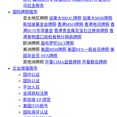
乌拉圭税务
国际牌照服务
亚太地区牌照
加拿大IIROC牌照
加拿大MSB牌照
新加坡基金会牌照
香港MSO牌照
香港电讯牌照
香
港BUD专项基金
香港贵金属及宝石注册商牌照
香
港食物遣口商和食物分销商牌照
欧洲牌照
直布罗陀DLT牌照
美洲牌照
美国MSB牌照
美国NFA一般会员牌照
美
国非会员 NFA牌照
其他洲牌照
开曼CIMA监管牌照
开曼群岛牌照
企业增值服务
国内公证
国际公证
平台入驻
全球商标注册
新加坡 EP 续签
美国ITIN税号
国际海牙认证