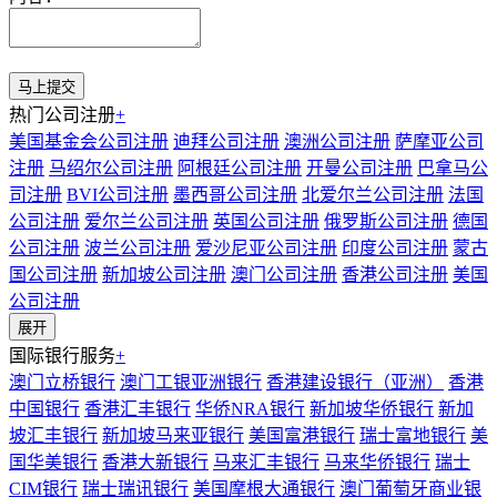
热门公司注册
+
美国基金会公司注册
迪拜公司注册
澳洲公司注册
萨摩亚公司
注册
马绍尔公司注册
阿根廷公司注册
开曼公司注册
巴拿马公
司注册
BVI公司注册
墨西哥公司注册
北爱尔兰公司注册
法国
公司注册
爱尔兰公司注册
英国公司注册
俄罗斯公司注册
德国
公司注册
波兰公司注册
爱沙尼亚公司注册
印度公司注册
蒙古
国公司注册
新加坡公司注册
澳门公司注册
香港公司注册
美国
公司注册
展开
国际银行服务
+
澳门立桥银行
澳门工银亚洲银行
香港建设银行（亚洲）
香港
中国银行
香港汇丰银行
华侨NRA银行
新加坡华侨银行
新加
坡汇丰银行
新加坡马来亚银行
美国富港银行
瑞士富地银行
美
国华美银行
香港大新银行
马来汇丰银行
马来华侨银行
瑞士
CIM银行
瑞士瑞讯银行
美国摩根大通银行
澳门葡萄牙商业银