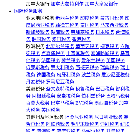
加拿大银行
加拿大蒙特利尔
加拿大皇家银行
国际税务服务
亚太地区税务
新西兰税务
印度税务
蒙古国税务
印
度尼西亚税务
菲律宾税务
泰国税务
马来西亚税务
新加坡税务
越南税务
柬埔寨税务
日本税务
台湾税
务
韩国税务
澳门税务
香港税务
欧洲税务
北爱尔兰税务
葡萄牙税务
捷克税务
立陶
宛税务
卢森堡税务
土耳其税务
塞浦路斯税务
马耳
他税务
法国税务
荷兰税务
爱尔兰税务
英国税务
俄罗斯税务
意大利税务
西班牙税务
瑞典税务
瑞士
税务
德国税务
匈牙利税务
波兰税务
爱沙尼亚税务
丹麦税务
罗马尼亚税务
美洲税务
圣文森特税务
秘鲁税务
巴西税务
智利税
务
阿根廷税务
安圭拉税务
伯利兹税务
巴哈马税务
百慕大税务
巴拿马税务
BVI税务
墨西哥税务
加拿
大税务
美国税务
其他州及地区税务
坦桑尼亚税务
尼日利亚税务
塞
舌尔税务
阿联酋税务
毛里求斯税务
迪拜税务
纽埃
税务
澳洲税务
萨摩亚税务
马绍尔税务
开曼税务