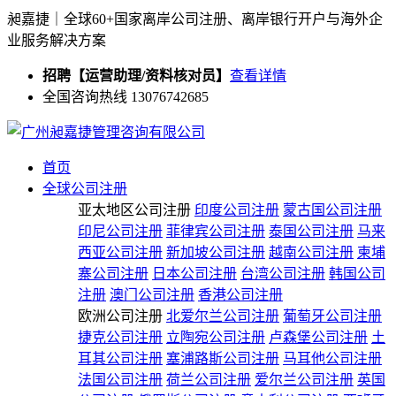
昶嘉捷｜全球60+国家离岸公司注册、离岸银行开户与海外企
业服务解决方案
招聘【运营助理/资料核对员】
查看详情
全国咨询热线 13076742685
首页
全球公司注册
亚太地区公司注册
印度公司注册
蒙古国公司注册
印尼公司注册
菲律宾公司注册
泰国公司注册
马来
西亚公司注册
新加坡公司注册
越南公司注册
柬埔
寨公司注册
日本公司注册
台湾公司注册
韩国公司
注册
澳门公司注册
香港公司注册
欧洲公司注册
北爱尔兰公司注册
葡萄牙公司注册
捷克公司注册
立陶宛公司注册
卢森堡公司注册
土
耳其公司注册
塞浦路斯公司注册
马耳他公司注册
法国公司注册
荷兰公司注册
爱尔兰公司注册
英国