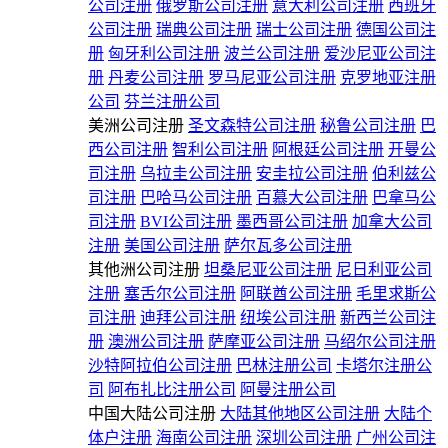
公司注册
俄罗斯公司注册
意大利公司注册
西班牙
公司注册
瑞典公司注册
瑞士公司注册
德国公司注
册
匈牙利公司注册
波兰公司注册
爱沙尼亚公司注
册
丹麦公司注册
罗马尼亚公司注册
克罗地亚注册
公司
芬兰注册公司
美洲公司注册
圣文森特公司注册
秘鲁公司注册
巴
西公司注册
智利公司注册
阿根廷公司注册
开曼公
司注册
乌拉圭公司注册
安圭拉公司注册
伯利兹公
司注册
巴哈马公司注册
百慕大公司注册
巴拿马公
司注册
BVI公司注册
墨西哥公司注册
加拿大公司
注册
美国公司注册
萨尔瓦多公司注册
其他洲公司注册
坦桑尼亚公司注册
尼日利亚公司
注册
塞舌尔公司注册
阿联酋公司注册
毛里求斯公
司注册
迪拜公司注册
纽埃公司注册
新西兰公司注
册
澳洲公司注册
萨摩亚公司注册
马绍尔公司注册
沙特阿拉伯公司注册
巴林注册公司
卡塔尔注册公
司
阿布扎比注册公司
阿曼注册公司
中国大陆公司注册
大陆其他地区公司注册
大陆个
体户注册
海南公司注册
深圳公司注册
广州公司注