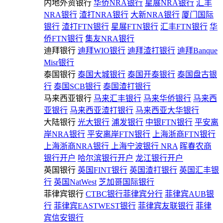
内地外资银行
华侨NRA银行
星展NRA银行
汇丰
NRA银行
渣打NRA银行
大新NRA银行
厦门国际
银行
渣打FTN银行
星展FTN银行
汇丰FTN银行
华
侨FTN银行
集友NRA银行
迪拜银行
迪拜WIO银行
迪拜渣打银行
迪拜Banque
Misr银行
泰国银行
泰国大城银行
泰国开泰银行
泰国盘古银
行
泰国SCB银行
泰国渣打银行
马来西亚银行
马来汇丰银行
马来华侨银行
马来西
亚银行
马来西亚渣打银行
马来西亚大华银行
大陆银行
光大银行
浦发银行
中银FTN银行
平安离
岸NRA银行
平安离岸FTN银行
上海浙商FTN银行
上海浙商NRA银行
上海宁波银行 NRA
晖春农商
银行开户
哈尔滨银行开户
龙江银行开户
英国银行
英国FINT银行
英国渣打银行
英国汇丰银
行
英国NatWest
芝加哥国际银行
菲律宾银行
CTBC银行菲律宾分行
菲律宾AUB银
行
菲律宾EASTWEST银行
菲律宾友联银行
菲律
宾信安银行