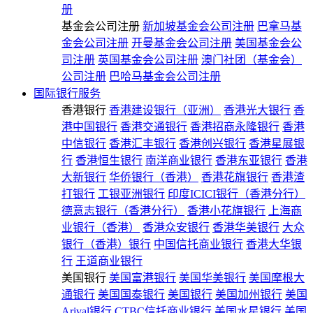
册
基金会公司注册
新加坡基金会公司注册
巴拿马基
金会公司注册
开曼基金会公司注册
美国基金会公
司注册
英国基金会公司注册
澳门社团（基金会）
公司注册
巴哈马基金会公司注册
国际银行服务
香港银行
香港建设银行（亚洲）
香港光大银行
香
港中国银行
香港交通银行
香港招商永隆银行
香港
中信银行
香港汇丰银行
香港创兴银行
香港星展银
行
香港恒生银行
南洋商业银行
香港东亚银行
香港
大新银行
华侨银行（香港）
香港花旗银行
香港渣
打银行
工银亚洲银行
印度ICICI银行（香港分行）
德意志银行（香港分行）
香港小花旗银行
上海商
业银行（香港）
香港众安银行
香港华美银行
大众
银行（香港）银行
中国信托商业银行
香港大华银
行
王道商业银行
美国银行
美国富港银行
美国华美银行
美国摩根大
通银行
美国国泰银行
美国银行
美国加州银行
美国
Arival银行
CTBC信托商业银行
美国水星银行
美国