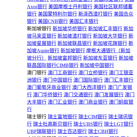
Axos银行
美国摩根士丹利银行
美国社区联邦储蓄
银行
美国蒙特利尔银行
新泽西渣打银行
美国合众
银行
美国CNB银行
美国汇丰银行
新加坡银行
新加坡华侨银行
新加坡汇丰银行
新加
坡马来亚银行
新加坡渣打银行
新加坡大华银行
新
加坡星展银行
新加坡联昌银行
新加坡花旗银行
新
加坡Aspire银行
新加坡银行
摩根大通银行（新加
坡分行）
新加坡富邦银行
新加坡东亚银行
新加坡
联昌国际银行CIMB银行
新加坡中国银行
澳门银行
澳门工商银行
澳门立桥银行
澳门工银亚
洲银行
澳门中国银行
澳门国际银行
澳门汇丰银行
澳门葡萄牙商业银行
澳门大西洋银行
澳门广发银
行
澳门华侨银行
澳门交通银行
澳门发展银行
澳门
大丰银行
澳门汇业银行
澳门商业银行
澳门蚂蚁银
行
瑞士银行
瑞士富地银行
瑞士CIM银行
瑞士瑞讯银
行
瑞士杜高斯贝银行
瑞士UBS银行
瑞士LGT银行
UBP瑞联银行
瑞士百达银行
瑞士CBH银行