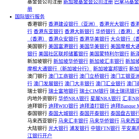
基金会公司注册
新加坡基金会公司注册
巴拿马基金
册
国际银行服务
香港银行
香港建设银行（亚洲）
香港光大银行
香
行
香港东亚银行
香港大新银行
华侨银行（香港）
（香港）
香港众安银行
香港华美银行
大众银行（
美国银行
美国富港银行
美国华美银行
美国摩根大
银行
美国社区联邦储蓄银行
美国蒙特利尔银行
新
新加坡银行
新加坡华侨银行
新加坡汇丰银行
新加
摩根大通银行（新加坡分行）
新加坡富邦银行
新加
澳门银行
澳门工商银行
澳门立桥银行
澳门工银亚
行
澳门发展银行
澳门大丰银行
澳门汇业银行
澳门
瑞士银行
瑞士富地银行
瑞士CIM银行
瑞士瑞讯银
内地外资银行
华侨NRA银行
星展NRA银行
汇丰N
迪拜银行
迪拜WIO银行
迪拜渣打银行
迪拜Banque 
泰国银行
泰国大城银行
泰国开泰银行
泰国盘古银
马来西亚银行
马来汇丰银行
马来华侨银行
马来西
大陆银行
光大银行
浦发银行
中银FTN银行
平安离
江银行开户