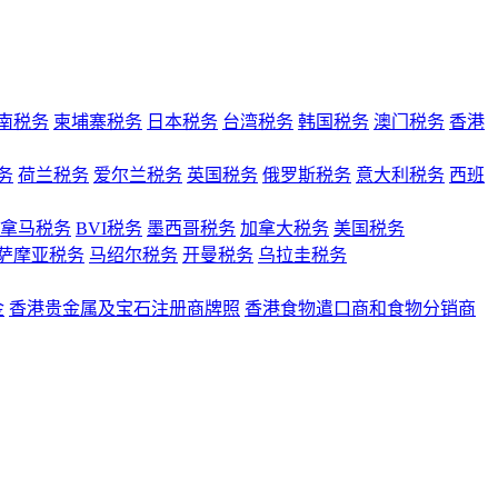
南税务
柬埔寨税务
日本税务
台湾税务
韩国税务
澳门税务
香港
务
荷兰税务
爱尔兰税务
英国税务
俄罗斯税务
意大利税务
西班
拿马税务
BVI税务
墨西哥税务
加拿大税务
美国税务
萨摩亚税务
马绍尔税务
开曼税务
乌拉圭税务
金
香港贵金属及宝石注册商牌照
香港食物遣口商和食物分销商