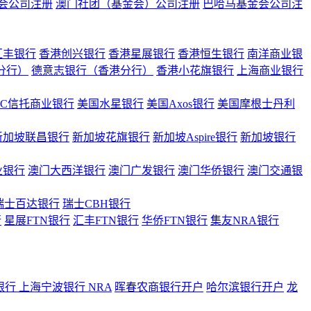
会公司注册
澳门社团（基金会）公司注册
巴哈马基金会公司注
汇丰银行
香港创兴银行
香港星展银行
香港恒生银行
南洋商业银
港分行）
德意志银行（香港分行）
香港小花旗银行
上海商业银行
BC信托商业银行
美国水星银行
美国Axos银行
美国摩根士丹利
新加坡联昌银行
新加坡花旗银行
新加坡Aspire银行
新加坡银行
业银行
澳门大西洋银行
澳门广发银行
澳门华侨银行
澳门交通银
瑞士百达银行
瑞士CBH银行
行
星展FTN银行
汇丰FTN银行
华侨FTN银行
集友NRA银行
银行
上海宁波银行 NRA
晖春农商银行开户
哈尔滨银行开户
龙