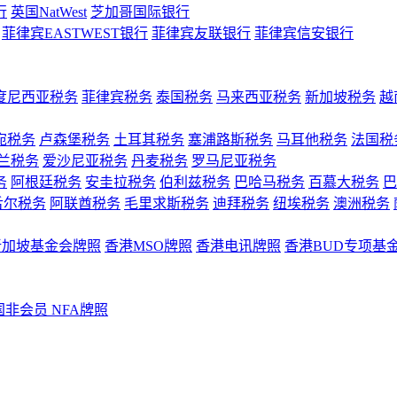
行
英国NatWest
芝加哥国际银行
菲律宾EASTWEST银行
菲律宾友联银行
菲律宾信安银行
度尼西亚税务
菲律宾税务
泰国税务
马来西亚税务
新加坡税务
越
宛税务
卢森堡税务
土耳其税务
塞浦路斯税务
马耳他税务
法国税
兰税务
爱沙尼亚税务
丹麦税务
罗马尼亚税务
务
阿根廷税务
安圭拉税务
伯利兹税务
巴哈马税务
百慕大税务
巴
舌尔税务
阿联酋税务
毛里求斯税务
迪拜税务
纽埃税务
澳洲税务
新加坡基金会牌照
香港MSO牌照
香港电讯牌照
香港BUD专项基
国非会员 NFA牌照