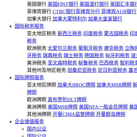
英国银行
英国FINT银行
英国渣打银行
英国汇丰银
菲律宾银行
CTBC银行菲律宾分行
菲律宾AUB银行
加拿大银行
加拿大蒙特利尔
加拿大皇家银行
国际税务服务
亚太地区税务
新西兰税务
印度税务
蒙古国税务
印
税务
欧洲税务
北爱尔兰税务
葡萄牙税务
捷克税务
立陶
牙税务
瑞典税务
瑞士税务
德国税务
匈牙利税务
波
美洲税务
圣文森特税务
秘鲁税务
巴西税务
智利税
其他州及地区税务
坦桑尼亚税务
尼日利亚税务
塞
国际牌照服务
亚太地区牌照
加拿大IIROC牌照
加拿大MSB牌照
牌照
欧洲牌照
直布罗陀DLT牌照
美洲牌照
美国MSB牌照
美国NFA一般会员牌照
美
其他洲牌照
开曼CIMA监管牌照
开曼群岛牌照
企业增值服务
国内公证
国际公证