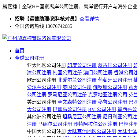
昶嘉捷｜全球60+国家离岸公司注册、离岸银行开户与海外企
招聘【运营助理/资料核对员】
查看详情
全国咨询热线 13076742685
首页
全球公司注册
亚太地区公司注册
印度公司注册
蒙古国公司注册
湾公司注册
韩国公司注册
澳门公司注册
香港公司
欧洲公司注册
北爱尔兰公司注册
葡萄牙公司注册
爱尔兰公司注册
英国公司注册
俄罗斯公司注册
意
公司注册
罗马尼亚公司注册
克罗地亚注册公司
芬
美洲公司注册
圣文森特公司注册
秘鲁公司注册
巴
大公司注册
巴拿马公司注册
BVI公司注册
墨西哥公
其他洲公司注册
坦桑尼亚公司注册
尼日利亚公司注
注册
马绍尔公司注册
沙特阿拉伯公司注册
巴林注
中国大陆公司注册
大陆其他地区公司注册
大陆个体