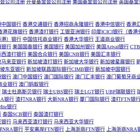
会公司注册
开曼基金会公司注册
美国基金会公司注册
英国基金
港中国银行
香港交通银行
香港招商永隆银行
香港中信银行
香港
香港花旗银行
香港渣打银行
工银亚洲银行
印度ICICI银行（香
香港）银行
中国信托商业银行
香港大华银行
王道商业银行
通银行
美国国泰银行
美国银行
美国加州银行
美国Arival银行
CT
泽西渣打银行
美国合众银行
美国CNB银行
美国汇丰银行
坡马来亚银行
新加坡渣打银行
新加坡大华银行
新加坡星展银行
坡东亚银行
新加坡联昌国际银行CIMB银行
新加坡中国银行
洲银行
澳门中国银行
澳门国际银行
澳门汇丰银行
澳门葡萄牙商
商业银行
澳门蚂蚁银行
行
瑞士杜高斯贝银行
瑞士UBS银行
瑞士LGT银行
UBP瑞联银行
RA银行
渣打NRA银行
大新NRA银行
厦门国际银行
渣打FTN银
Misr银行
行
泰国SCB银行
泰国渣打银行
亚银行
马来西亚渣打银行
马来西亚大华银行
岸NRA银行
平安离岸FTN银行
上海浙商FTN银行
上海浙商NRA