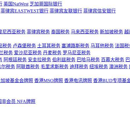
行
英国NatWest
芝加哥国际银行
菲律宾EASTWEST银行
菲律宾友联银行
菲律宾信安银行
度尼西亚税务
菲律宾税务
泰国税务
马来西亚税务
新加坡税务
越
宛税务
卢森堡税务
土耳其税务
塞浦路斯税务
马耳他税务
法国税
兰税务
爱沙尼亚税务
丹麦税务
罗马尼亚税务
务
阿根廷税务
安圭拉税务
伯利兹税务
巴哈马税务
百慕大税务
巴
舌尔税务
阿联酋税务
毛里求斯税务
迪拜税务
纽埃税务
澳洲税务
新加坡基金会牌照
香港MSO牌照
香港电讯牌照
香港BUD专项基
国非会员 NFA牌照