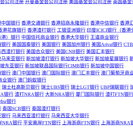
会公司注册
开曼基金会公司注册
美国基金会公司注册
英国基金
港中国银行
香港交通银行
香港招商永隆银行
香港中信银行
香港
香港花旗银行
香港渣打银行
工银亚洲银行
印度ICICI银行（香
香港）银行
中国信托商业银行
香港大华银行
王道商业银行
通银行
美国国泰银行
美国银行
美国加州银行
美国Arival银行
CT
泽西渣打银行
美国合众银行
美国CNB银行
美国汇丰银行
坡马来亚银行
新加坡渣打银行
新加坡大华银行
新加坡星展银行
坡东亚银行
新加坡联昌国际银行CIMB银行
新加坡中国银行
洲银行
澳门中国银行
澳门国际银行
澳门汇丰银行
澳门葡萄牙商
商业银行
澳门蚂蚁银行
行
瑞士杜高斯贝银行
瑞士UBS银行
瑞士LGT银行
UBP瑞联银行
RA银行
渣打NRA银行
大新NRA银行
厦门国际银行
渣打FTN银
Misr银行
行
泰国SCB银行
泰国渣打银行
亚银行
马来西亚渣打银行
马来西亚大华银行
岸NRA银行
平安离岸FTN银行
上海浙商FTN银行
上海浙商NRA