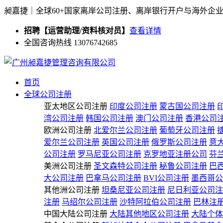
昶嘉捷｜全球60+国家离岸公司注册、离岸银行开户与海外企
招聘【运营助理/资料核对员】
查看详情
全国咨询热线 13076742685
首页
全球公司注册
亚太地区公司注册
印度公司注册
蒙古国公司注册
湾公司注册
韩国公司注册
澳门公司注册
香港公司
欧洲公司注册
北爱尔兰公司注册
葡萄牙公司注册
爱尔兰公司注册
英国公司注册
俄罗斯公司注册
意
公司注册
罗马尼亚公司注册
克罗地亚注册公司
芬
美洲公司注册
圣文森特公司注册
秘鲁公司注册
巴
大公司注册
巴拿马公司注册
BVI公司注册
墨西哥公
其他洲公司注册
坦桑尼亚公司注册
尼日利亚公司注
注册
马绍尔公司注册
沙特阿拉伯公司注册
巴林注
中国大陆公司注册
大陆其他地区公司注册
大陆个体