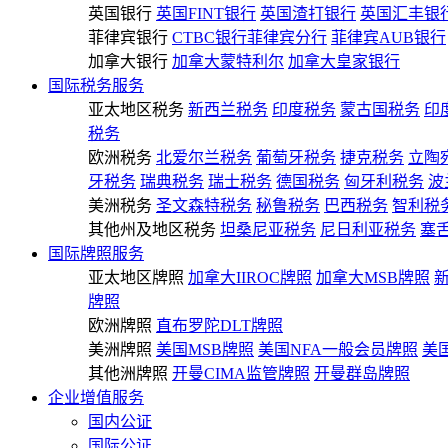
英国银行
英国FINT银行
英国渣打银行
英国汇丰银
菲律宾银行
CTBC银行菲律宾分行
菲律宾AUB银行
加拿大银行
加拿大蒙特利尔
加拿大皇家银行
国际税务服务
亚太地区税务
新西兰税务
印度税务
蒙古国税务
印
税务
欧洲税务
北爱尔兰税务
葡萄牙税务
捷克税务
立陶
牙税务
瑞典税务
瑞士税务
德国税务
匈牙利税务
波
美洲税务
圣文森特税务
秘鲁税务
巴西税务
智利税
其他州及地区税务
坦桑尼亚税务
尼日利亚税务
塞
国际牌照服务
亚太地区牌照
加拿大IIROC牌照
加拿大MSB牌照
牌照
欧洲牌照
直布罗陀DLT牌照
美洲牌照
美国MSB牌照
美国NFA一般会员牌照
美
其他洲牌照
开曼CIMA监管牌照
开曼群岛牌照
企业增值服务
国内公证
国际公证