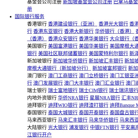
基金会公司注册
新加坡基金会公司注册
巴拿马基金
册
国际银行服务
香港银行
香港建设银行（亚洲）
香港光大银行
香
行
香港东亚银行
香港大新银行
华侨银行（香港）
（香港）
香港众安银行
香港华美银行
大众银行（
美国银行
美国富港银行
美国华美银行
美国摩根大
银行
美国社区联邦储蓄银行
美国蒙特利尔银行
新
新加坡银行
新加坡华侨银行
新加坡汇丰银行
新加
摩根大通银行（新加坡分行）
新加坡富邦银行
新加
澳门银行
澳门工商银行
澳门立桥银行
澳门工银亚
行
澳门发展银行
澳门大丰银行
澳门汇业银行
澳门
瑞士银行
瑞士富地银行
瑞士CIM银行
瑞士瑞讯银
内地外资银行
华侨NRA银行
星展NRA银行
汇丰N
迪拜银行
迪拜WIO银行
迪拜渣打银行
迪拜Banque 
泰国银行
泰国大城银行
泰国开泰银行
泰国盘古银
马来西亚银行
马来汇丰银行
马来华侨银行
马来西
大陆银行
光大银行
浦发银行
中银FTN银行
平安离
江银行开户