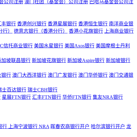
会公司注册
澳门社团（基金会）公司注册
巴哈马基金会公司注
汇丰银行
香港创兴银行
香港星展银行
香港恒生银行
南洋商业银
港分行）
德意志银行（香港分行）
香港小花旗银行
上海商业银行
BC信托商业银行
美国水星银行
美国Axos银行
美国摩根士丹利
新加坡联昌银行
新加坡花旗银行
新加坡Aspire银行
新加坡银行
业银行
澳门大西洋银行
澳门广发银行
澳门华侨银行
澳门交通银
瑞士百达银行
瑞士CBH银行
行
星展FTN银行
汇丰FTN银行
华侨FTN银行
集友NRA银行
银行
上海宁波银行 NRA
晖春农商银行开户
哈尔滨银行开户
龙