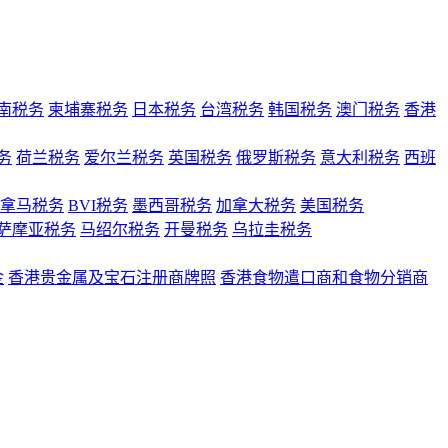
南税务
柬埔寨税务
日本税务
台湾税务
韩国税务
澳门税务
香港
务
荷兰税务
爱尔兰税务
英国税务
俄罗斯税务
意大利税务
西班
拿马税务
BVI税务
墨西哥税务
加拿大税务
美国税务
萨摩亚税务
马绍尔税务
开曼税务
乌拉圭税务
金
香港贵金属及宝石注册商牌照
香港食物遣口商和食物分销商