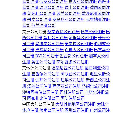
公司注册
俄罗斯公司注册
意大利公司注册
西班牙
公司注册
瑞典公司注册
瑞士公司注册
德国公司注
册
匈牙利公司注册
波兰公司注册
爱沙尼亚公司注
册
丹麦公司注册
罗马尼亚公司注册
克罗地亚注册
公司
芬兰注册公司
美洲公司注册
圣文森特公司注册
秘鲁公司注册
巴
西公司注册
智利公司注册
阿根廷公司注册
开曼公
司注册
乌拉圭公司注册
安圭拉公司注册
伯利兹公
司注册
巴哈马公司注册
百慕大公司注册
巴拿马公
司注册
BVI公司注册
墨西哥公司注册
加拿大公司
注册
美国公司注册
萨尔瓦多公司注册
其他洲公司注册
坦桑尼亚公司注册
尼日利亚公司
注册
塞舌尔公司注册
阿联酋公司注册
毛里求斯公
司注册
迪拜公司注册
纽埃公司注册
新西兰公司注
册
澳洲公司注册
萨摩亚公司注册
马绍尔公司注册
沙特阿拉伯公司注册
巴林注册公司
卡塔尔注册公
司
阿布扎比注册公司
阿曼注册公司
中国大陆公司注册
大陆其他地区公司注册
大陆个
体户注册
海南公司注册
深圳公司注册
广州公司注