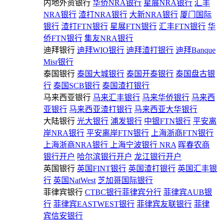
内地外资银行
华侨NRA银行
星展NRA银行
汇丰
NRA银行
渣打NRA银行
大新NRA银行
厦门国际
银行
渣打FTN银行
星展FTN银行
汇丰FTN银行
华
侨FTN银行
集友NRA银行
迪拜银行
迪拜WIO银行
迪拜渣打银行
迪拜Banque
Misr银行
泰国银行
泰国大城银行
泰国开泰银行
泰国盘古银
行
泰国SCB银行
泰国渣打银行
马来西亚银行
马来汇丰银行
马来华侨银行
马来西
亚银行
马来西亚渣打银行
马来西亚大华银行
大陆银行
光大银行
浦发银行
中银FTN银行
平安离
岸NRA银行
平安离岸FTN银行
上海浙商FTN银行
上海浙商NRA银行
上海宁波银行 NRA
晖春农商
银行开户
哈尔滨银行开户
龙江银行开户
英国银行
英国FINT银行
英国渣打银行
英国汇丰银
行
英国NatWest
芝加哥国际银行
菲律宾银行
CTBC银行菲律宾分行
菲律宾AUB银
行
菲律宾EASTWEST银行
菲律宾友联银行
菲律
宾信安银行