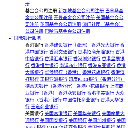
册
基金会公司注册
新加坡基金会公司注册
巴拿马基
金会公司注册
开曼基金会公司注册
美国基金会公
司注册
英国基金会公司注册
澳门社团（基金会）
公司注册
巴哈马基金会公司注册
国际银行服务
香港银行
香港建设银行（亚洲）
香港光大银行
香
港中国银行
香港交通银行
香港招商永隆银行
香港
中信银行
香港汇丰银行
香港创兴银行
香港星展银
行
香港恒生银行
南洋商业银行
香港东亚银行
香港
大新银行
华侨银行（香港）
香港花旗银行
香港渣
打银行
工银亚洲银行
印度ICICI银行（香港分行）
德意志银行（香港分行）
香港小花旗银行
上海商
业银行（香港）
香港众安银行
香港华美银行
大众
银行（香港）银行
中国信托商业银行
香港大华银
行
王道商业银行
美国银行
美国富港银行
美国华美银行
美国摩根大
通银行
美国国泰银行
美国银行
美国加州银行
美国
Arival银行
CTBC信托商业银行
美国水星银行
美国