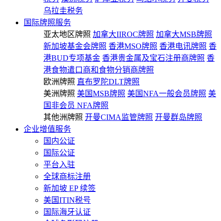
乌拉圭税务
国际牌照服务
亚太地区牌照
加拿大IIROC牌照
加拿大MSB牌照
新加坡基金会牌照
香港MSO牌照
香港电讯牌照
香
港BUD专项基金
香港贵金属及宝石注册商牌照
香
港食物遣口商和食物分销商牌照
欧洲牌照
直布罗陀DLT牌照
美洲牌照
美国MSB牌照
美国NFA一般会员牌照
美
国非会员 NFA牌照
其他洲牌照
开曼CIMA监管牌照
开曼群岛牌照
企业增值服务
国内公证
国际公证
平台入驻
全球商标注册
新加坡 EP 续签
美国ITIN税号
国际海牙认证