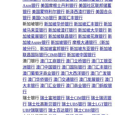
Axos银行
美国摩根士丹利银行
美国社区联邦储蓄
银行
美国蒙特利尔银行
新泽西渣打银行
美国合众
银行
美国CNB银行
美国汇丰银行
新加坡银行
新加坡华侨银行
新加坡汇丰银行
新加
坡马来亚银行
新加坡渣打银行
新加坡大华银行
新
加坡星展银行
新加坡联昌银行
新加坡花旗银行
新
加坡Aspire银行
新加坡银行
摩根大通银行（新加
坡分行）
新加坡富邦银行
新加坡东亚银行
新加坡
联昌国际银行CIMB银行
新加坡中国银行
澳门银行
澳门工商银行
澳门立桥银行
澳门工银亚
洲银行
澳门中国银行
澳门国际银行
澳门汇丰银行
澳门葡萄牙商业银行
澳门大西洋银行
澳门广发银
行
澳门华侨银行
澳门交通银行
澳门发展银行
澳门
大丰银行
澳门汇业银行
澳门商业银行
澳门蚂蚁银
行
瑞士银行
瑞士富地银行
瑞士CIM银行
瑞士瑞讯银
行
瑞士杜高斯贝银行
瑞士UBS银行
瑞士LGT银行
UBP瑞联银行
瑞士百达银行
瑞士CBH银行