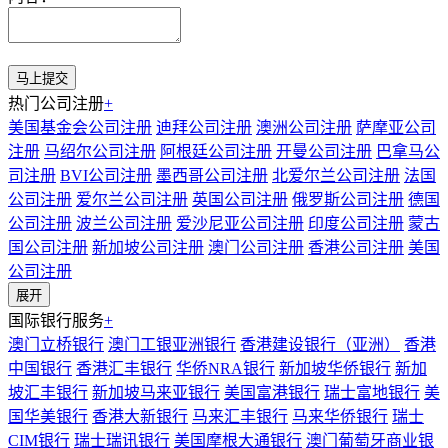
热门公司注册
+
美国基金会公司注册
迪拜公司注册
澳洲公司注册
萨摩亚公司
注册
马绍尔公司注册
阿根廷公司注册
开曼公司注册
巴拿马公
司注册
BVI公司注册
墨西哥公司注册
北爱尔兰公司注册
法国
公司注册
爱尔兰公司注册
英国公司注册
俄罗斯公司注册
德国
公司注册
波兰公司注册
爱沙尼亚公司注册
印度公司注册
蒙古
国公司注册
新加坡公司注册
澳门公司注册
香港公司注册
美国
公司注册
展开
国际银行服务
+
澳门立桥银行
澳门工银亚洲银行
香港建设银行（亚洲）
香港
中国银行
香港汇丰银行
华侨NRA银行
新加坡华侨银行
新加
坡汇丰银行
新加坡马来亚银行
美国富港银行
瑞士富地银行
美
国华美银行
香港大新银行
马来汇丰银行
马来华侨银行
瑞士
CIM银行
瑞士瑞讯银行
美国摩根大通银行
澳门葡萄牙商业银