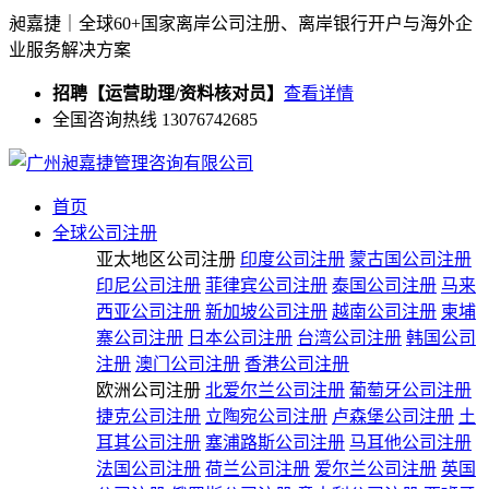
昶嘉捷｜全球60+国家离岸公司注册、离岸银行开户与海外企
业服务解决方案
招聘【运营助理/资料核对员】
查看详情
全国咨询热线 13076742685
首页
全球公司注册
亚太地区公司注册
印度公司注册
蒙古国公司注册
印尼公司注册
菲律宾公司注册
泰国公司注册
马来
西亚公司注册
新加坡公司注册
越南公司注册
柬埔
寨公司注册
日本公司注册
台湾公司注册
韩国公司
注册
澳门公司注册
香港公司注册
欧洲公司注册
北爱尔兰公司注册
葡萄牙公司注册
捷克公司注册
立陶宛公司注册
卢森堡公司注册
土
耳其公司注册
塞浦路斯公司注册
马耳他公司注册
法国公司注册
荷兰公司注册
爱尔兰公司注册
英国