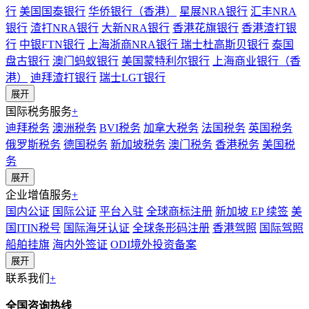
行
美国国泰银行
华侨银行（香港）
星展NRA银行
汇丰NRA
银行
渣打NRA银行
大新NRA银行
香港花旗银行
香港渣打银
行
中银FTN银行
上海浙商NRA银行
瑞士杜高斯贝银行
泰国
盘古银行
澳门蚂蚁银行
美国蒙特利尔银行
上海商业银行（香
港）
迪拜渣打银行
瑞士LGT银行
展开
国际税务服务
+
迪拜税务
澳洲税务
BVI税务
加拿大税务
法国税务
英国税务
俄罗斯税务
德国税务
新加坡税务
澳门税务
香港税务
美国税
务
展开
企业增值服务
+
国内公证
国际公证
平台入驻
全球商标注册
新加坡 EP 续签
美
国ITIN税号
国际海牙认证
全球条形码注册
香港驾照
国际驾照
船舶挂旗
海内外签证
ODI境外投资备案
展开
联系我们
+
全国咨询热线