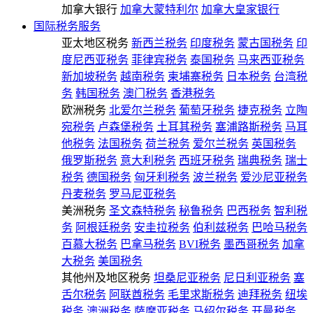
加拿大银行
加拿大蒙特利尔
加拿大皇家银行
国际税务服务
亚太地区税务
新西兰税务
印度税务
蒙古国税务
印
度尼西亚税务
菲律宾税务
泰国税务
马来西亚税务
新加坡税务
越南税务
柬埔寨税务
日本税务
台湾税
务
韩国税务
澳门税务
香港税务
欧洲税务
北爱尔兰税务
葡萄牙税务
捷克税务
立陶
宛税务
卢森堡税务
土耳其税务
塞浦路斯税务
马耳
他税务
法国税务
荷兰税务
爱尔兰税务
英国税务
俄罗斯税务
意大利税务
西班牙税务
瑞典税务
瑞士
税务
德国税务
匈牙利税务
波兰税务
爱沙尼亚税务
丹麦税务
罗马尼亚税务
美洲税务
圣文森特税务
秘鲁税务
巴西税务
智利税
务
阿根廷税务
安圭拉税务
伯利兹税务
巴哈马税务
百慕大税务
巴拿马税务
BVI税务
墨西哥税务
加拿
大税务
美国税务
其他州及地区税务
坦桑尼亚税务
尼日利亚税务
塞
舌尔税务
阿联酋税务
毛里求斯税务
迪拜税务
纽埃
税务
澳洲税务
萨摩亚税务
马绍尔税务
开曼税务