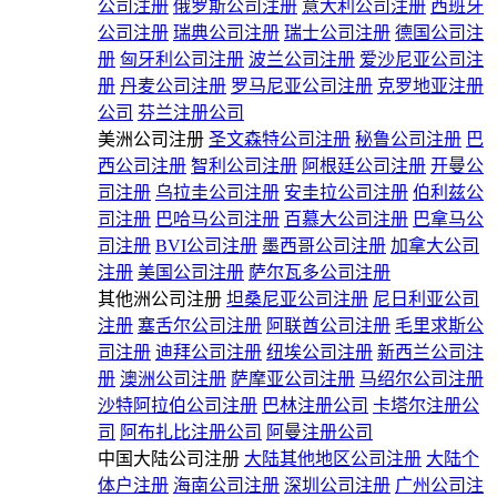
公司注册
俄罗斯公司注册
意大利公司注册
西班牙
公司注册
瑞典公司注册
瑞士公司注册
德国公司注
册
匈牙利公司注册
波兰公司注册
爱沙尼亚公司注
册
丹麦公司注册
罗马尼亚公司注册
克罗地亚注册
公司
芬兰注册公司
美洲公司注册
圣文森特公司注册
秘鲁公司注册
巴
西公司注册
智利公司注册
阿根廷公司注册
开曼公
司注册
乌拉圭公司注册
安圭拉公司注册
伯利兹公
司注册
巴哈马公司注册
百慕大公司注册
巴拿马公
司注册
BVI公司注册
墨西哥公司注册
加拿大公司
注册
美国公司注册
萨尔瓦多公司注册
其他洲公司注册
坦桑尼亚公司注册
尼日利亚公司
注册
塞舌尔公司注册
阿联酋公司注册
毛里求斯公
司注册
迪拜公司注册
纽埃公司注册
新西兰公司注
册
澳洲公司注册
萨摩亚公司注册
马绍尔公司注册
沙特阿拉伯公司注册
巴林注册公司
卡塔尔注册公
司
阿布扎比注册公司
阿曼注册公司
中国大陆公司注册
大陆其他地区公司注册
大陆个
体户注册
海南公司注册
深圳公司注册
广州公司注