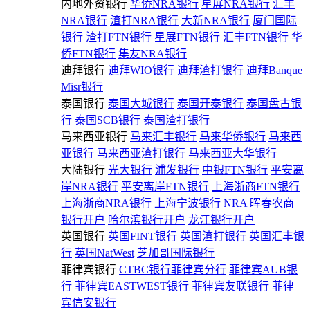
内地外资银行
华侨NRA银行
星展NRA银行
汇丰
NRA银行
渣打NRA银行
大新NRA银行
厦门国际
银行
渣打FTN银行
星展FTN银行
汇丰FTN银行
华
侨FTN银行
集友NRA银行
迪拜银行
迪拜WIO银行
迪拜渣打银行
迪拜Banque
Misr银行
泰国银行
泰国大城银行
泰国开泰银行
泰国盘古银
行
泰国SCB银行
泰国渣打银行
马来西亚银行
马来汇丰银行
马来华侨银行
马来西
亚银行
马来西亚渣打银行
马来西亚大华银行
大陆银行
光大银行
浦发银行
中银FTN银行
平安离
岸NRA银行
平安离岸FTN银行
上海浙商FTN银行
上海浙商NRA银行
上海宁波银行 NRA
晖春农商
银行开户
哈尔滨银行开户
龙江银行开户
英国银行
英国FINT银行
英国渣打银行
英国汇丰银
行
英国NatWest
芝加哥国际银行
菲律宾银行
CTBC银行菲律宾分行
菲律宾AUB银
行
菲律宾EASTWEST银行
菲律宾友联银行
菲律
宾信安银行