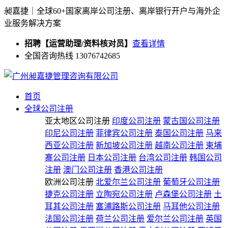
昶嘉捷｜全球60+国家离岸公司注册、离岸银行开户与海外企
业服务解决方案
招聘【运营助理/资料核对员】
查看详情
全国咨询热线 13076742685
首页
全球公司注册
亚太地区公司注册
印度公司注册
蒙古国公司注册
印尼公司注册
菲律宾公司注册
泰国公司注册
马来
西亚公司注册
新加坡公司注册
越南公司注册
柬埔
寨公司注册
日本公司注册
台湾公司注册
韩国公司
注册
澳门公司注册
香港公司注册
欧洲公司注册
北爱尔兰公司注册
葡萄牙公司注册
捷克公司注册
立陶宛公司注册
卢森堡公司注册
土
耳其公司注册
塞浦路斯公司注册
马耳他公司注册
法国公司注册
荷兰公司注册
爱尔兰公司注册
英国