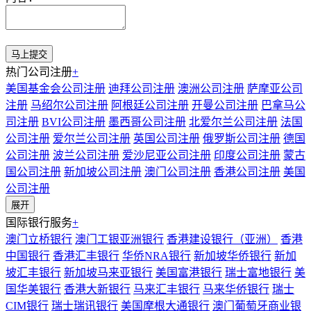
热门公司注册
+
美国基金会公司注册
迪拜公司注册
澳洲公司注册
萨摩亚公司
注册
马绍尔公司注册
阿根廷公司注册
开曼公司注册
巴拿马公
司注册
BVI公司注册
墨西哥公司注册
北爱尔兰公司注册
法国
公司注册
爱尔兰公司注册
英国公司注册
俄罗斯公司注册
德国
公司注册
波兰公司注册
爱沙尼亚公司注册
印度公司注册
蒙古
国公司注册
新加坡公司注册
澳门公司注册
香港公司注册
美国
公司注册
展开
国际银行服务
+
澳门立桥银行
澳门工银亚洲银行
香港建设银行（亚洲）
香港
中国银行
香港汇丰银行
华侨NRA银行
新加坡华侨银行
新加
坡汇丰银行
新加坡马来亚银行
美国富港银行
瑞士富地银行
美
国华美银行
香港大新银行
马来汇丰银行
马来华侨银行
瑞士
CIM银行
瑞士瑞讯银行
美国摩根大通银行
澳门葡萄牙商业银