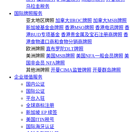
乌拉圭税务
国际牌照服务
亚太地区牌照
加拿大IIROC牌照
加拿大MSB牌照
新加坡基金会牌照
香港MSO牌照
香港电讯牌照
香
港BUD专项基金
香港贵金属及宝石注册商牌照
香
港食物遣口商和食物分销商牌照
欧洲牌照
直布罗陀DLT牌照
美洲牌照
美国MSB牌照
美国NFA一般会员牌照
美
国非会员 NFA牌照
其他洲牌照
开曼CIMA监管牌照
开曼群岛牌照
企业增值服务
国内公证
国际公证
平台入驻
全球商标注册
新加坡 EP 续签
美国ITIN税号
国际海牙认证