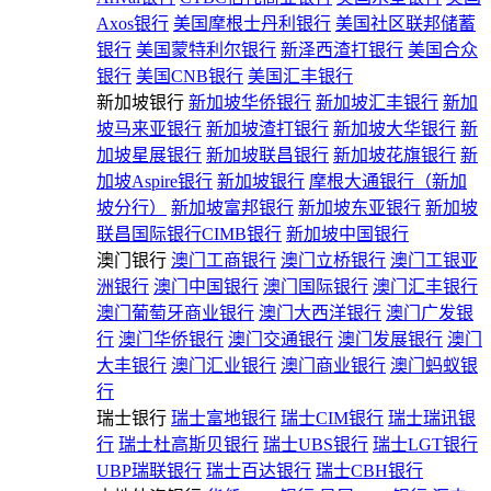
Axos银行
美国摩根士丹利银行
美国社区联邦储蓄
银行
美国蒙特利尔银行
新泽西渣打银行
美国合众
银行
美国CNB银行
美国汇丰银行
新加坡银行
新加坡华侨银行
新加坡汇丰银行
新加
坡马来亚银行
新加坡渣打银行
新加坡大华银行
新
加坡星展银行
新加坡联昌银行
新加坡花旗银行
新
加坡Aspire银行
新加坡银行
摩根大通银行（新加
坡分行）
新加坡富邦银行
新加坡东亚银行
新加坡
联昌国际银行CIMB银行
新加坡中国银行
澳门银行
澳门工商银行
澳门立桥银行
澳门工银亚
洲银行
澳门中国银行
澳门国际银行
澳门汇丰银行
澳门葡萄牙商业银行
澳门大西洋银行
澳门广发银
行
澳门华侨银行
澳门交通银行
澳门发展银行
澳门
大丰银行
澳门汇业银行
澳门商业银行
澳门蚂蚁银
行
瑞士银行
瑞士富地银行
瑞士CIM银行
瑞士瑞讯银
行
瑞士杜高斯贝银行
瑞士UBS银行
瑞士LGT银行
UBP瑞联银行
瑞士百达银行
瑞士CBH银行