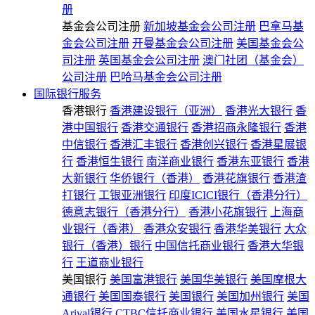
册
基金会公司注册
新加坡基金会公司注册
巴拿马基
金会公司注册
开曼基金会公司注册
美国基金会公
司注册
英国基金会公司注册
澳门社团（基金会）
公司注册
巴哈马基金会公司注册
国际银行服务
香港银行
香港建设银行（亚洲）
香港光大银行
香
港中国银行
香港交通银行
香港招商永隆银行
香港
中信银行
香港汇丰银行
香港创兴银行
香港星展银
行
香港恒生银行
南洋商业银行
香港东亚银行
香港
大新银行
华侨银行（香港）
香港花旗银行
香港渣
打银行
工银亚洲银行
印度ICICI银行（香港分行）
德意志银行（香港分行）
香港小花旗银行
上海商
业银行（香港）
香港众安银行
香港华美银行
大众
银行（香港）银行
中国信托商业银行
香港大华银
行
王道商业银行
美国银行
美国富港银行
美国华美银行
美国摩根大
通银行
美国国泰银行
美国银行
美国加州银行
美国
Arival银行
CTBC信托商业银行
美国水星银行
美国