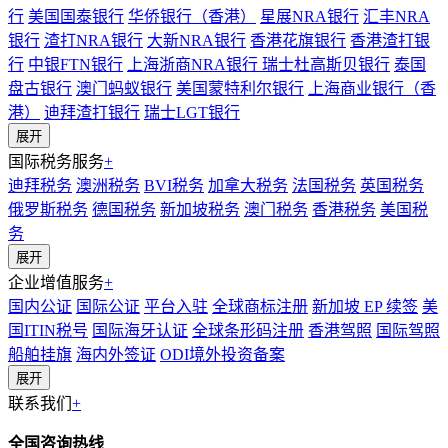
行
美国国泰银行
华侨银行（香港）
星展NRA银行
汇丰NRA
银行
渣打NRA银行
大新NRA银行
香港花旗银行
香港渣打银
行
中银FTN银行
上海浙商NRA银行
瑞士杜高斯贝银行
泰国
盘古银行
澳门蚂蚁银行
美国蒙特利尔银行
上海商业银行（香
港）
迪拜渣打银行
瑞士LGT银行
展开
国际税务服务
+
迪拜税务
澳洲税务
BVI税务
加拿大税务
法国税务
英国税务
俄罗斯税务
德国税务
新加坡税务
澳门税务
香港税务
美国税
务
展开
企业增值服务
+
国内公证
国际公证
平台入驻
全球商标注册
新加坡 EP 续签
美
国ITIN税号
国际海牙认证
全球条形码注册
香港驾照
国际驾照
船舶挂旗
海内外签证
ODI境外投资备案
展开
联系我们
+
全国咨询热线