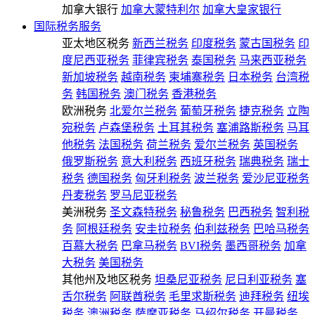
加拿大银行
加拿大蒙特利尔
加拿大皇家银行
国际税务服务
亚太地区税务
新西兰税务
印度税务
蒙古国税务
印
度尼西亚税务
菲律宾税务
泰国税务
马来西亚税务
新加坡税务
越南税务
柬埔寨税务
日本税务
台湾税
务
韩国税务
澳门税务
香港税务
欧洲税务
北爱尔兰税务
葡萄牙税务
捷克税务
立陶
宛税务
卢森堡税务
土耳其税务
塞浦路斯税务
马耳
他税务
法国税务
荷兰税务
爱尔兰税务
英国税务
俄罗斯税务
意大利税务
西班牙税务
瑞典税务
瑞士
税务
德国税务
匈牙利税务
波兰税务
爱沙尼亚税务
丹麦税务
罗马尼亚税务
美洲税务
圣文森特税务
秘鲁税务
巴西税务
智利税
务
阿根廷税务
安圭拉税务
伯利兹税务
巴哈马税务
百慕大税务
巴拿马税务
BVI税务
墨西哥税务
加拿
大税务
美国税务
其他州及地区税务
坦桑尼亚税务
尼日利亚税务
塞
舌尔税务
阿联酋税务
毛里求斯税务
迪拜税务
纽埃
税务
澳洲税务
萨摩亚税务
马绍尔税务
开曼税务