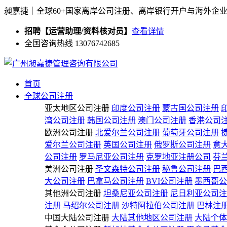
昶嘉捷｜全球60+国家离岸公司注册、离岸银行开户与海外企
招聘【运营助理/资料核对员】
查看详情
全国咨询热线 13076742685
首页
全球公司注册
亚太地区公司注册
印度公司注册
蒙古国公司注册
湾公司注册
韩国公司注册
澳门公司注册
香港公司
欧洲公司注册
北爱尔兰公司注册
葡萄牙公司注册
爱尔兰公司注册
英国公司注册
俄罗斯公司注册
意
公司注册
罗马尼亚公司注册
克罗地亚注册公司
芬
美洲公司注册
圣文森特公司注册
秘鲁公司注册
巴
大公司注册
巴拿马公司注册
BVI公司注册
墨西哥公
其他洲公司注册
坦桑尼亚公司注册
尼日利亚公司注
注册
马绍尔公司注册
沙特阿拉伯公司注册
巴林注
中国大陆公司注册
大陆其他地区公司注册
大陆个体