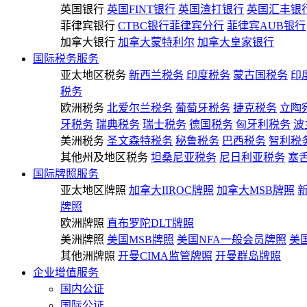
英国银行
英国FINT银行
英国渣打银行
英国汇丰银
菲律宾银行
CTBC银行菲律宾分行
菲律宾AUB银行
加拿大银行
加拿大蒙特利尔
加拿大皇家银行
国际税务服务
亚太地区税务
新西兰税务
印度税务
蒙古国税务
印
税务
欧洲税务
北爱尔兰税务
葡萄牙税务
捷克税务
立陶
牙税务
瑞典税务
瑞士税务
德国税务
匈牙利税务
波
美洲税务
圣文森特税务
秘鲁税务
巴西税务
智利税
其他州及地区税务
坦桑尼亚税务
尼日利亚税务
塞
国际牌照服务
亚太地区牌照
加拿大IIROC牌照
加拿大MSB牌照
牌照
欧洲牌照
直布罗陀DLT牌照
美洲牌照
美国MSB牌照
美国NFA一般会员牌照
美
其他洲牌照
开曼CIMA监管牌照
开曼群岛牌照
企业增值服务
国内公证
国际公证