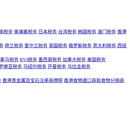
南税务
柬埔寨税务
日本税务
台湾税务
韩国税务
澳门税务
香港
务
荷兰税务
爱尔兰税务
英国税务
俄罗斯税务
意大利税务
西班
拿马税务
BVI税务
墨西哥税务
加拿大税务
美国税务
萨摩亚税务
马绍尔税务
开曼税务
乌拉圭税务
金
香港贵金属及宝石注册商牌照
香港食物遣口商和食物分销商