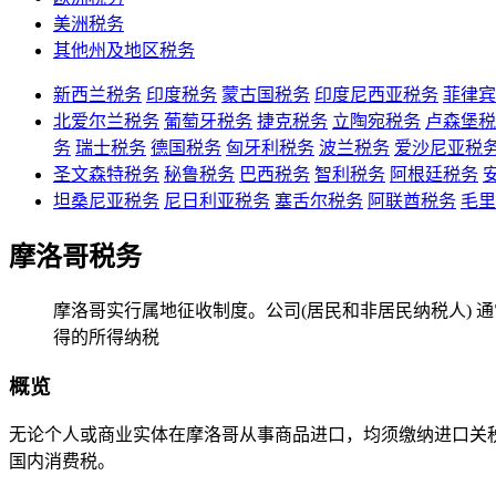
美洲税务
其他州及地区税务
新西兰税务
印度税务
蒙古国税务
印度尼西亚税务
菲律宾
北爱尔兰税务
葡萄牙税务
捷克税务
立陶宛税务
卢森堡税
务
瑞士税务
德国税务
匈牙利税务
波兰税务
爱沙尼亚税
圣文森特税务
秘鲁税务
巴西税务
智利税务
阿根廷税务
坦桑尼亚税务
尼日利亚税务
塞舌尔税务
阿联酋税务
毛里
摩洛哥税务
摩洛哥实行属地征收制度。公司(居民和非居民纳税人)
得的所得纳税
概览
无论个人或商业实体在摩洛哥从事商品进口，均须缴纳进口关
国内消费税。