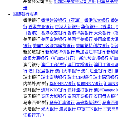
基金会公司注册
新加坡基金会公司注册
巴拿马基金
册
国际银行服务
香港银行
香港建设银行（亚洲）
香港光大银行
香
行
香港东亚银行
香港大新银行
华侨银行（香港）
（香港）
香港众安银行
香港华美银行
大众银行（
美国银行
美国富港银行
美国华美银行
美国摩根大
银行
美国社区联邦储蓄银行
美国蒙特利尔银行
新
新加坡银行
新加坡华侨银行
新加坡汇丰银行
新加
摩根大通银行（新加坡分行）
新加坡富邦银行
新加
澳门银行
澳门工商银行
澳门立桥银行
澳门工银亚
行
澳门发展银行
澳门大丰银行
澳门汇业银行
澳门
瑞士银行
瑞士富地银行
瑞士CIM银行
瑞士瑞讯银
内地外资银行
华侨NRA银行
星展NRA银行
汇丰N
迪拜银行
迪拜WIO银行
迪拜渣打银行
迪拜Banque 
泰国银行
泰国大城银行
泰国开泰银行
泰国盘古银
马来西亚银行
马来汇丰银行
马来华侨银行
马来西
大陆银行
光大银行
浦发银行
中银FTN银行
平安离
江银行开户