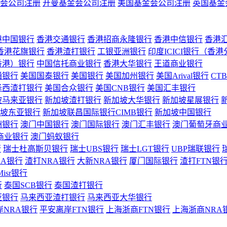
会公司注册
开曼基金会公司注册
美国基金会公司注册
英国基金
港中国银行
香港交通银行
香港招商永隆银行
香港中信银行
香港
香港花旗银行
香港渣打银行
工银亚洲银行
印度ICICI银行（香
香港）银行
中国信托商业银行
香港大华银行
王道商业银行
通银行
美国国泰银行
美国银行
美国加州银行
美国Arival银行
CT
泽西渣打银行
美国合众银行
美国CNB银行
美国汇丰银行
坡马来亚银行
新加坡渣打银行
新加坡大华银行
新加坡星展银行
坡东亚银行
新加坡联昌国际银行CIMB银行
新加坡中国银行
洲银行
澳门中国银行
澳门国际银行
澳门汇丰银行
澳门葡萄牙商
商业银行
澳门蚂蚁银行
行
瑞士杜高斯贝银行
瑞士UBS银行
瑞士LGT银行
UBP瑞联银行
RA银行
渣打NRA银行
大新NRA银行
厦门国际银行
渣打FTN银
Misr银行
行
泰国SCB银行
泰国渣打银行
亚银行
马来西亚渣打银行
马来西亚大华银行
岸NRA银行
平安离岸FTN银行
上海浙商FTN银行
上海浙商NRA