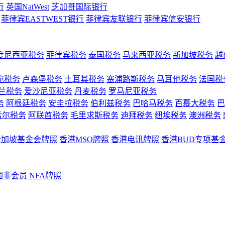
行
英国NatWest
芝加哥国际银行
菲律宾EASTWEST银行
菲律宾友联银行
菲律宾信安银行
度尼西亚税务
菲律宾税务
泰国税务
马来西亚税务
新加坡税务
越
宛税务
卢森堡税务
土耳其税务
塞浦路斯税务
马耳他税务
法国税
兰税务
爱沙尼亚税务
丹麦税务
罗马尼亚税务
务
阿根廷税务
安圭拉税务
伯利兹税务
巴哈马税务
百慕大税务
巴
舌尔税务
阿联酋税务
毛里求斯税务
迪拜税务
纽埃税务
澳洲税务
新加坡基金会牌照
香港MSO牌照
香港电讯牌照
香港BUD专项基
国非会员 NFA牌照