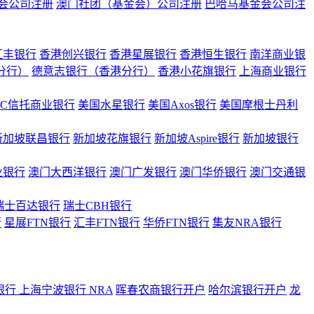
会公司注册
澳门社团（基金会）公司注册
巴哈马基金会公司注
汇丰银行
香港创兴银行
香港星展银行
香港恒生银行
南洋商业银
港分行）
德意志银行（香港分行）
香港小花旗银行
上海商业银行
BC信托商业银行
美国水星银行
美国Axos银行
美国摩根士丹利
新加坡联昌银行
新加坡花旗银行
新加坡Aspire银行
新加坡银行
业银行
澳门大西洋银行
澳门广发银行
澳门华侨银行
澳门交通银
瑞士百达银行
瑞士CBH银行
行
星展FTN银行
汇丰FTN银行
华侨FTN银行
集友NRA银行
银行
上海宁波银行 NRA
晖春农商银行开户
哈尔滨银行开户
龙