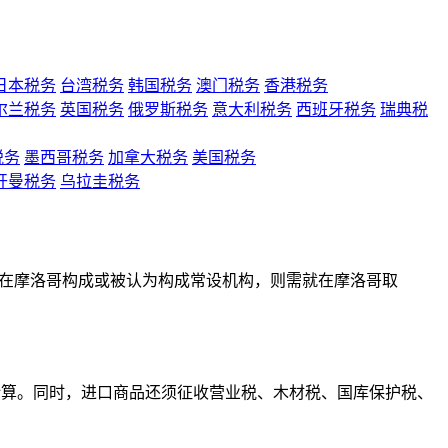
日本税务
台湾税务
韩国税务
澳门税务
香港税务
尔兰税务
英国税务
俄罗斯税务
意大利税务
西班牙税务
瑞典税
税务
墨西哥税务
加拿大税务
美国税务
开曼税务
乌拉圭税务
果在摩洛哥构成或被认为构成常设机构，则需就在摩洛哥取
计算。同时，进口商品还须征收营业税、木材税、国库保护税、