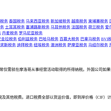
税务
泰国税务
马来西亚税务
新加坡税务
越南税务
柬埔寨税务
务
土耳其税务
塞浦路斯税务
马耳他税务
法国税务
荷兰税务
爱
务
丹麦税务
罗马尼亚税务
安圭拉税务
伯利兹税务
巴哈马税务
百慕大税务
巴拿马税务
BVI
求斯税务
迪拜税务
纽埃税务
澳洲税务
萨摩亚税务
马绍尔税务
 通常仅需就在摩洛哥从事经营活动取得的所得纳税。外国公司如
税及其他税费。进口税费全部以货运价值，即到岸价格（CIF）