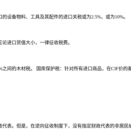
设备物料、工具及其配件的进口关税或为2.5%，或为10%。
无论进口货值大小，一律征收税费。
2%之间的木材税。 国库保护税：针对所有进口商品，在CIF价的
政代表。但是，在逆向征收制度下，没有指定财政代表的非居民