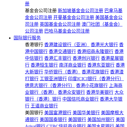
册
基金会公司注册
新加坡基金会公司注册
巴拿马基
金会公司注册
开曼基金会公司注册
美国基金会公
司注册
英国基金会公司注册
澳门社团（基金会）
公司注册
巴哈马基金会公司注册
国际银行服务
香港银行
香港建设银行（亚洲）
香港光大银行
香
港中国银行
香港交通银行
香港招商永隆银行
香港
中信银行
香港汇丰银行
香港创兴银行
香港星展银
行
香港恒生银行
南洋商业银行
香港东亚银行
香港
大新银行
华侨银行（香港）
香港花旗银行
香港渣
打银行
工银亚洲银行
印度ICICI银行（香港分行）
德意志银行（香港分行）
香港小花旗银行
上海商
业银行（香港）
香港众安银行
香港华美银行
大众
银行（香港）银行
中国信托商业银行
香港大华银
行
王道商业银行
美国银行
美国富港银行
美国华美银行
美国摩根大
通银行
美国国泰银行
美国银行
美国加州银行
美国
Arival银行
CTBC信托商业银行
美国水星银行
美国