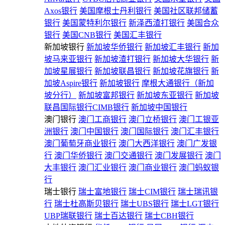
Axos银行
美国摩根士丹利银行
美国社区联邦储蓄
银行
美国蒙特利尔银行
新泽西渣打银行
美国合众
银行
美国CNB银行
美国汇丰银行
新加坡银行
新加坡华侨银行
新加坡汇丰银行
新加
坡马来亚银行
新加坡渣打银行
新加坡大华银行
新
加坡星展银行
新加坡联昌银行
新加坡花旗银行
新
加坡Aspire银行
新加坡银行
摩根大通银行（新加
坡分行）
新加坡富邦银行
新加坡东亚银行
新加坡
联昌国际银行CIMB银行
新加坡中国银行
澳门银行
澳门工商银行
澳门立桥银行
澳门工银亚
洲银行
澳门中国银行
澳门国际银行
澳门汇丰银行
澳门葡萄牙商业银行
澳门大西洋银行
澳门广发银
行
澳门华侨银行
澳门交通银行
澳门发展银行
澳门
大丰银行
澳门汇业银行
澳门商业银行
澳门蚂蚁银
行
瑞士银行
瑞士富地银行
瑞士CIM银行
瑞士瑞讯银
行
瑞士杜高斯贝银行
瑞士UBS银行
瑞士LGT银行
UBP瑞联银行
瑞士百达银行
瑞士CBH银行