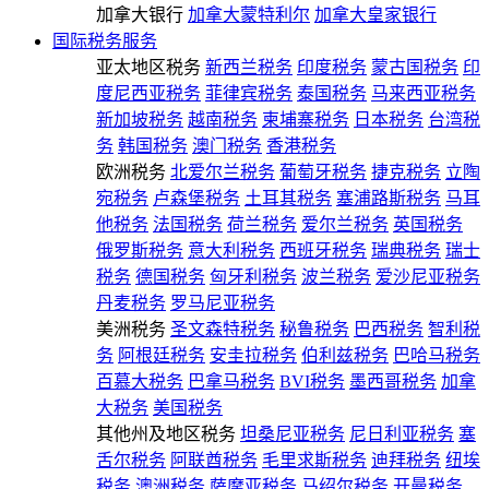
加拿大银行
加拿大蒙特利尔
加拿大皇家银行
国际税务服务
亚太地区税务
新西兰税务
印度税务
蒙古国税务
印
度尼西亚税务
菲律宾税务
泰国税务
马来西亚税务
新加坡税务
越南税务
柬埔寨税务
日本税务
台湾税
务
韩国税务
澳门税务
香港税务
欧洲税务
北爱尔兰税务
葡萄牙税务
捷克税务
立陶
宛税务
卢森堡税务
土耳其税务
塞浦路斯税务
马耳
他税务
法国税务
荷兰税务
爱尔兰税务
英国税务
俄罗斯税务
意大利税务
西班牙税务
瑞典税务
瑞士
税务
德国税务
匈牙利税务
波兰税务
爱沙尼亚税务
丹麦税务
罗马尼亚税务
美洲税务
圣文森特税务
秘鲁税务
巴西税务
智利税
务
阿根廷税务
安圭拉税务
伯利兹税务
巴哈马税务
百慕大税务
巴拿马税务
BVI税务
墨西哥税务
加拿
大税务
美国税务
其他州及地区税务
坦桑尼亚税务
尼日利亚税务
塞
舌尔税务
阿联酋税务
毛里求斯税务
迪拜税务
纽埃
税务
澳洲税务
萨摩亚税务
马绍尔税务
开曼税务