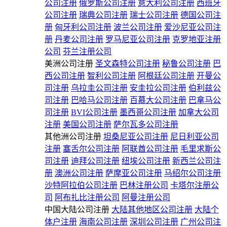
公司注册
俄罗斯公司注册
意大利公司注册
西班牙
公司注册
瑞典公司注册
瑞士公司注册
德国公司注
册
匈牙利公司注册
波兰公司注册
爱沙尼亚公司注
册
丹麦公司注册
罗马尼亚公司注册
克罗地亚注册
公司
芬兰注册公司
美洲公司注册
圣文森特公司注册
秘鲁公司注册
巴
西公司注册
智利公司注册
阿根廷公司注册
开曼公
司注册
乌拉圭公司注册
安圭拉公司注册
伯利兹公
司注册
巴哈马公司注册
百慕大公司注册
巴拿马公
司注册
BVI公司注册
墨西哥公司注册
加拿大公司
注册
美国公司注册
萨尔瓦多公司注册
其他洲公司注册
坦桑尼亚公司注册
尼日利亚公司
注册
塞舌尔公司注册
阿联酋公司注册
毛里求斯公
司注册
迪拜公司注册
纽埃公司注册
新西兰公司注
册
澳洲公司注册
萨摩亚公司注册
马绍尔公司注册
沙特阿拉伯公司注册
巴林注册公司
卡塔尔注册公
司
阿布扎比注册公司
阿曼注册公司
中国大陆公司注册
大陆其他地区公司注册
大陆个
体户注册
海南公司注册
深圳公司注册
广州公司注