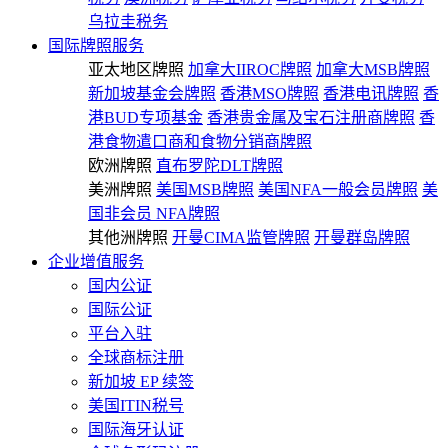
乌拉圭税务
国际牌照服务
亚太地区牌照
加拿大IIROC牌照
加拿大MSB牌照
新加坡基金会牌照
香港MSO牌照
香港电讯牌照
香
港BUD专项基金
香港贵金属及宝石注册商牌照
香
港食物遣口商和食物分销商牌照
欧洲牌照
直布罗陀DLT牌照
美洲牌照
美国MSB牌照
美国NFA一般会员牌照
美
国非会员 NFA牌照
其他洲牌照
开曼CIMA监管牌照
开曼群岛牌照
企业增值服务
国内公证
国际公证
平台入驻
全球商标注册
新加坡 EP 续签
美国ITIN税号
国际海牙认证