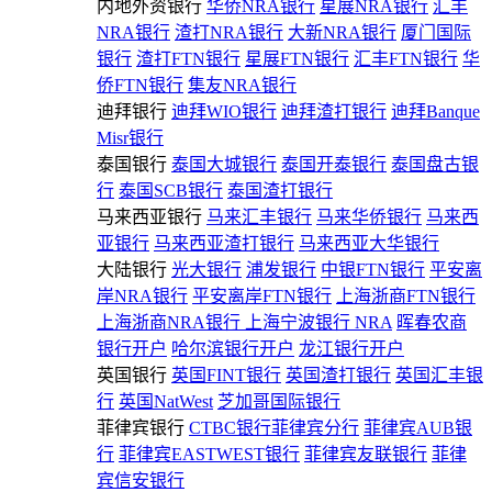
内地外资银行
华侨NRA银行
星展NRA银行
汇丰
NRA银行
渣打NRA银行
大新NRA银行
厦门国际
银行
渣打FTN银行
星展FTN银行
汇丰FTN银行
华
侨FTN银行
集友NRA银行
迪拜银行
迪拜WIO银行
迪拜渣打银行
迪拜Banque
Misr银行
泰国银行
泰国大城银行
泰国开泰银行
泰国盘古银
行
泰国SCB银行
泰国渣打银行
马来西亚银行
马来汇丰银行
马来华侨银行
马来西
亚银行
马来西亚渣打银行
马来西亚大华银行
大陆银行
光大银行
浦发银行
中银FTN银行
平安离
岸NRA银行
平安离岸FTN银行
上海浙商FTN银行
上海浙商NRA银行
上海宁波银行 NRA
晖春农商
银行开户
哈尔滨银行开户
龙江银行开户
英国银行
英国FINT银行
英国渣打银行
英国汇丰银
行
英国NatWest
芝加哥国际银行
菲律宾银行
CTBC银行菲律宾分行
菲律宾AUB银
行
菲律宾EASTWEST银行
菲律宾友联银行
菲律
宾信安银行