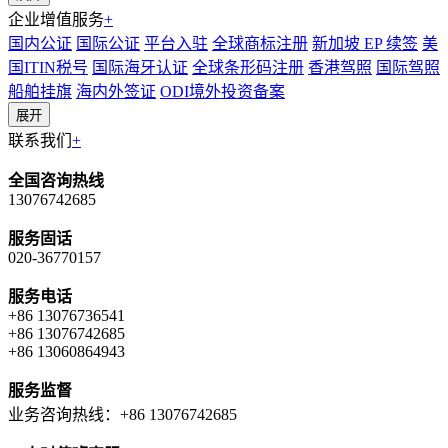
企业增值服务
+
国内公证
国际公证
平台入驻
全球商标注册
新加坡 EP 续签
美
国ITIN税号
国际海牙认证
全球条形码注册
香港驾照
国际驾照
船舶挂旗
海内外签证
ODI境外投资备案
展开
联系我们
+
全国咨询热线
13076742685
服务固话
020-36770157
服务电话
+86 13076736541
+86 13076742685
+86 13060864943
服务监督
业务咨询热线：+86 13076742685