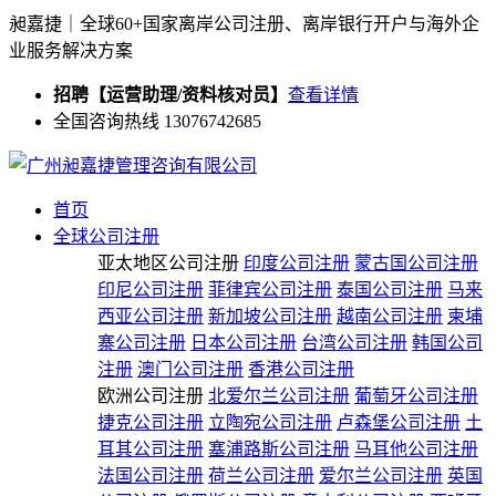
昶嘉捷｜全球60+国家离岸公司注册、离岸银行开户与海外企
业服务解决方案
招聘【运营助理/资料核对员】
查看详情
全国咨询热线 13076742685
首页
全球公司注册
亚太地区公司注册
印度公司注册
蒙古国公司注册
印尼公司注册
菲律宾公司注册
泰国公司注册
马来
西亚公司注册
新加坡公司注册
越南公司注册
柬埔
寨公司注册
日本公司注册
台湾公司注册
韩国公司
注册
澳门公司注册
香港公司注册
欧洲公司注册
北爱尔兰公司注册
葡萄牙公司注册
捷克公司注册
立陶宛公司注册
卢森堡公司注册
土
耳其公司注册
塞浦路斯公司注册
马耳他公司注册
法国公司注册
荷兰公司注册
爱尔兰公司注册
英国