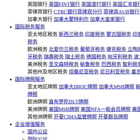
英国银行
英国FINT银行
英国渣打银行
英国汇丰银
菲律宾银行
CTBC银行菲律宾分行
菲律宾AUB银行
加拿大银行
加拿大蒙特利尔
加拿大皇家银行
国际税务服务
亚太地区税务
新西兰税务
印度税务
蒙古国税务
印
税务
欧洲税务
北爱尔兰税务
葡萄牙税务
捷克税务
立陶
牙税务
瑞典税务
瑞士税务
德国税务
匈牙利税务
波
美洲税务
圣文森特税务
秘鲁税务
巴西税务
智利税
其他州及地区税务
坦桑尼亚税务
尼日利亚税务
塞
国际牌照服务
亚太地区牌照
加拿大IIROC牌照
加拿大MSB牌照
牌照
欧洲牌照
直布罗陀DLT牌照
美洲牌照
美国MSB牌照
美国NFA一般会员牌照
美
其他洲牌照
开曼CIMA监管牌照
开曼群岛牌照
企业增值服务
国内公证
国际公证