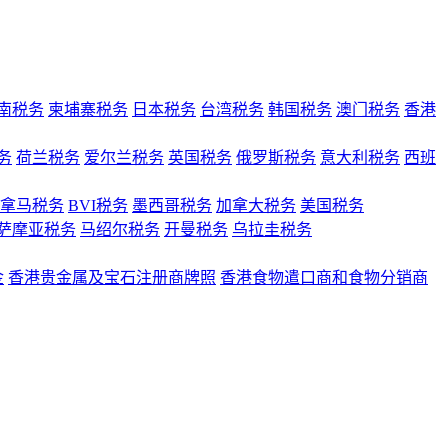
南税务
柬埔寨税务
日本税务
台湾税务
韩国税务
澳门税务
香港
务
荷兰税务
爱尔兰税务
英国税务
俄罗斯税务
意大利税务
西班
拿马税务
BVI税务
墨西哥税务
加拿大税务
美国税务
萨摩亚税务
马绍尔税务
开曼税务
乌拉圭税务
金
香港贵金属及宝石注册商牌照
香港食物遣口商和食物分销商