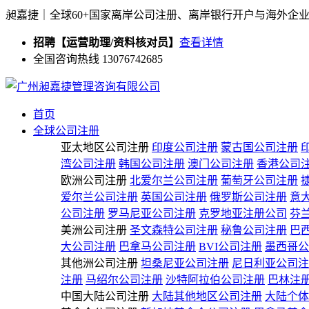
昶嘉捷｜全球60+国家离岸公司注册、离岸银行开户与海外企
招聘【运营助理/资料核对员】
查看详情
全国咨询热线 13076742685
首页
全球公司注册
亚太地区公司注册
印度公司注册
蒙古国公司注册
湾公司注册
韩国公司注册
澳门公司注册
香港公司
欧洲公司注册
北爱尔兰公司注册
葡萄牙公司注册
爱尔兰公司注册
英国公司注册
俄罗斯公司注册
意
公司注册
罗马尼亚公司注册
克罗地亚注册公司
芬
美洲公司注册
圣文森特公司注册
秘鲁公司注册
巴
大公司注册
巴拿马公司注册
BVI公司注册
墨西哥公
其他洲公司注册
坦桑尼亚公司注册
尼日利亚公司注
注册
马绍尔公司注册
沙特阿拉伯公司注册
巴林注
中国大陆公司注册
大陆其他地区公司注册
大陆个体