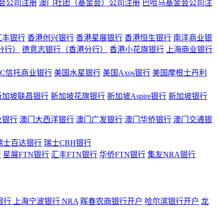
会公司注册
澳门社团（基金会）公司注册
巴哈马基金会公司注
汇丰银行
香港创兴银行
香港星展银行
香港恒生银行
南洋商业银
港分行）
德意志银行（香港分行）
香港小花旗银行
上海商业银行
BC信托商业银行
美国水星银行
美国Axos银行
美国摩根士丹利
新加坡联昌银行
新加坡花旗银行
新加坡Aspire银行
新加坡银行
业银行
澳门大西洋银行
澳门广发银行
澳门华侨银行
澳门交通银
瑞士百达银行
瑞士CBH银行
行
星展FTN银行
汇丰FTN银行
华侨FTN银行
集友NRA银行
银行
上海宁波银行 NRA
晖春农商银行开户
哈尔滨银行开户
龙