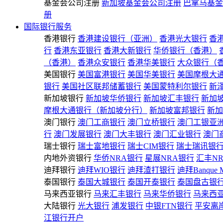
基金会公司注册
新加坡基金会公司注册
巴拿马基金
册
国际银行服务
香港银行
香港建设银行（亚洲）
香港光大银行
香
行
香港东亚银行
香港大新银行
华侨银行（香港）
（香港）
香港众安银行
香港华美银行
大众银行（
美国银行
美国富港银行
美国华美银行
美国摩根大
银行
美国社区联邦储蓄银行
美国蒙特利尔银行
新
新加坡银行
新加坡华侨银行
新加坡汇丰银行
新加
摩根大通银行（新加坡分行）
新加坡富邦银行
新加
澳门银行
澳门工商银行
澳门立桥银行
澳门工银亚
行
澳门发展银行
澳门大丰银行
澳门汇业银行
澳门
瑞士银行
瑞士富地银行
瑞士CIM银行
瑞士瑞讯银
内地外资银行
华侨NRA银行
星展NRA银行
汇丰N
迪拜银行
迪拜WIO银行
迪拜渣打银行
迪拜Banque 
泰国银行
泰国大城银行
泰国开泰银行
泰国盘古银
马来西亚银行
马来汇丰银行
马来华侨银行
马来西
大陆银行
光大银行
浦发银行
中银FTN银行
平安离
江银行开户