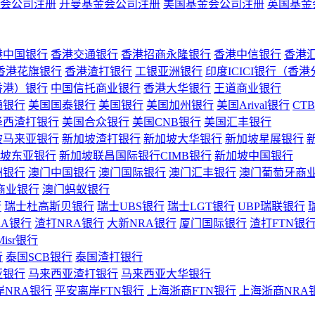
会公司注册
开曼基金会公司注册
美国基金会公司注册
英国基金
港中国银行
香港交通银行
香港招商永隆银行
香港中信银行
香港
香港花旗银行
香港渣打银行
工银亚洲银行
印度ICICI银行（香
香港）银行
中国信托商业银行
香港大华银行
王道商业银行
通银行
美国国泰银行
美国银行
美国加州银行
美国Arival银行
CT
泽西渣打银行
美国合众银行
美国CNB银行
美国汇丰银行
坡马来亚银行
新加坡渣打银行
新加坡大华银行
新加坡星展银行
坡东亚银行
新加坡联昌国际银行CIMB银行
新加坡中国银行
洲银行
澳门中国银行
澳门国际银行
澳门汇丰银行
澳门葡萄牙商
商业银行
澳门蚂蚁银行
行
瑞士杜高斯贝银行
瑞士UBS银行
瑞士LGT银行
UBP瑞联银行
RA银行
渣打NRA银行
大新NRA银行
厦门国际银行
渣打FTN银
Misr银行
行
泰国SCB银行
泰国渣打银行
亚银行
马来西亚渣打银行
马来西亚大华银行
岸NRA银行
平安离岸FTN银行
上海浙商FTN银行
上海浙商NRA