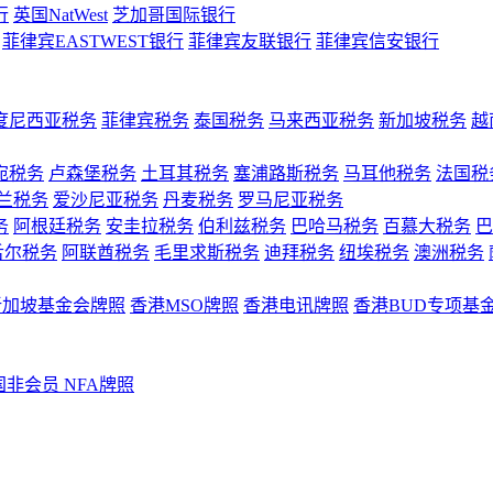
行
英国NatWest
芝加哥国际银行
菲律宾EASTWEST银行
菲律宾友联银行
菲律宾信安银行
度尼西亚税务
菲律宾税务
泰国税务
马来西亚税务
新加坡税务
越
宛税务
卢森堡税务
土耳其税务
塞浦路斯税务
马耳他税务
法国税
兰税务
爱沙尼亚税务
丹麦税务
罗马尼亚税务
务
阿根廷税务
安圭拉税务
伯利兹税务
巴哈马税务
百慕大税务
巴
舌尔税务
阿联酋税务
毛里求斯税务
迪拜税务
纽埃税务
澳洲税务
新加坡基金会牌照
香港MSO牌照
香港电讯牌照
香港BUD专项基
国非会员 NFA牌照