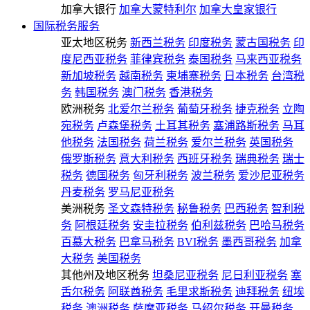
加拿大银行
加拿大蒙特利尔
加拿大皇家银行
国际税务服务
亚太地区税务
新西兰税务
印度税务
蒙古国税务
印
度尼西亚税务
菲律宾税务
泰国税务
马来西亚税务
新加坡税务
越南税务
柬埔寨税务
日本税务
台湾税
务
韩国税务
澳门税务
香港税务
欧洲税务
北爱尔兰税务
葡萄牙税务
捷克税务
立陶
宛税务
卢森堡税务
土耳其税务
塞浦路斯税务
马耳
他税务
法国税务
荷兰税务
爱尔兰税务
英国税务
俄罗斯税务
意大利税务
西班牙税务
瑞典税务
瑞士
税务
德国税务
匈牙利税务
波兰税务
爱沙尼亚税务
丹麦税务
罗马尼亚税务
美洲税务
圣文森特税务
秘鲁税务
巴西税务
智利税
务
阿根廷税务
安圭拉税务
伯利兹税务
巴哈马税务
百慕大税务
巴拿马税务
BVI税务
墨西哥税务
加拿
大税务
美国税务
其他州及地区税务
坦桑尼亚税务
尼日利亚税务
塞
舌尔税务
阿联酋税务
毛里求斯税务
迪拜税务
纽埃
税务
澳洲税务
萨摩亚税务
马绍尔税务
开曼税务