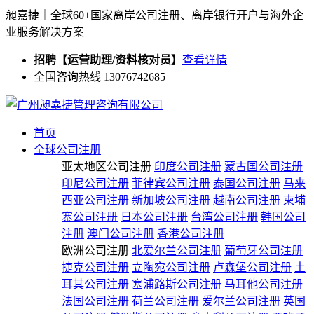
昶嘉捷｜全球60+国家离岸公司注册、离岸银行开户与海外企
业服务解决方案
招聘【运营助理/资料核对员】
查看详情
全国咨询热线 13076742685
首页
全球公司注册
亚太地区公司注册
印度公司注册
蒙古国公司注册
印尼公司注册
菲律宾公司注册
泰国公司注册
马来
西亚公司注册
新加坡公司注册
越南公司注册
柬埔
寨公司注册
日本公司注册
台湾公司注册
韩国公司
注册
澳门公司注册
香港公司注册
欧洲公司注册
北爱尔兰公司注册
葡萄牙公司注册
捷克公司注册
立陶宛公司注册
卢森堡公司注册
土
耳其公司注册
塞浦路斯公司注册
马耳他公司注册
法国公司注册
荷兰公司注册
爱尔兰公司注册
英国