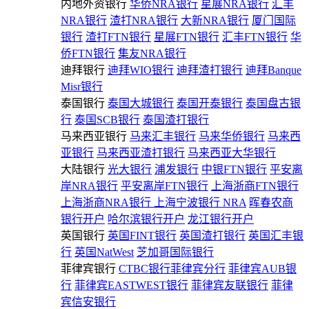
内地外资银行
华侨NRA银行
星展NRA银行
汇丰
NRA银行
渣打NRA银行
大新NRA银行
厦门国际
银行
渣打FTN银行
星展FTN银行
汇丰FTN银行
华
侨FTN银行
集友NRA银行
迪拜银行
迪拜WIO银行
迪拜渣打银行
迪拜Banque
Misr银行
泰国银行
泰国大城银行
泰国开泰银行
泰国盘古银
行
泰国SCB银行
泰国渣打银行
马来西亚银行
马来汇丰银行
马来华侨银行
马来西
亚银行
马来西亚渣打银行
马来西亚大华银行
大陆银行
光大银行
浦发银行
中银FTN银行
平安离
岸NRA银行
平安离岸FTN银行
上海浙商FTN银行
上海浙商NRA银行
上海宁波银行 NRA
晖春农商
银行开户
哈尔滨银行开户
龙江银行开户
英国银行
英国FINT银行
英国渣打银行
英国汇丰银
行
英国NatWest
芝加哥国际银行
菲律宾银行
CTBC银行菲律宾分行
菲律宾AUB银
行
菲律宾EASTWEST银行
菲律宾友联银行
菲律
宾信安银行