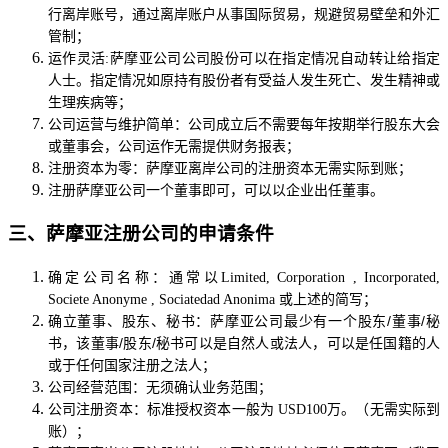
行离岸账号，通过离岸账户从事国际贸易，规避贸易壁垒和外汇
管制；
运作灵活
:萨摩亚公司公司股份可以在指定情况自动转让给指定
人士。指定情况如原持有股份者有受益人发生死亡、发生精神或
；
生理疾病等
公司运营与维护简单
：
公司成立后不需要每年按期举行股东大会
或董事会，公司运作无需提供财务报表
；
注册资本为零
：
萨摩亚离岸公司的注册资本无需实际到账
；
注册萨摩亚公司一个董事即可，可以以企业出任董事
。
三、萨摩亚注册公司
的申请条件
确定公司名称：通常以
Limited, Corporation , Incorporated,
；
Societe Anonyme , Sociatedad Anonima 或上述的简写
确立董事、股东、秘书：
萨摩亚公司
最少有一个股东
/
董事
/秘
书，
该董事
/股东/秘书
可以是自然人或法人
，
可以是任国籍的人
或于任何国家注册之法人
；
公司经营范围：无须确认业务范围
；
公司注册资本：标准授权资本一般为
USD100万。（无需实际到
；
账）