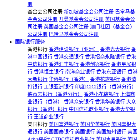
册
基金会公司注册
新加坡基金会公司注册
巴拿马基
金会公司注册
开曼基金会公司注册
美国基金会公
司注册
英国基金会公司注册
澳门社团（基金会）
公司注册
巴哈马基金会公司注册
国际银行服务
香港银行
香港建设银行（亚洲）
香港光大银行
香
港中国银行
香港交通银行
香港招商永隆银行
香港
中信银行
香港汇丰银行
香港创兴银行
香港星展银
行
香港恒生银行
南洋商业银行
香港东亚银行
香港
大新银行
华侨银行（香港）
香港花旗银行
香港渣
打银行
工银亚洲银行
印度ICICI银行（香港分行）
德意志银行（香港分行）
香港小花旗银行
上海商
业银行（香港）
香港众安银行
香港华美银行
大众
银行（香港）银行
中国信托商业银行
香港大华银
行
王道商业银行
美国银行
美国富港银行
美国华美银行
美国摩根大
通银行
美国国泰银行
美国银行
美国加州银行
美国
Arival银行
CTBC信托商业银行
美国水星银行
美国