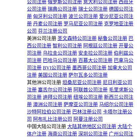
公司注册
俄罗斯公司注册
意大利公司注册
西班牙
公司注册
瑞典公司注册
瑞士公司注册
德国公司注
册
匈牙利公司注册
波兰公司注册
爱沙尼亚公司注
册
丹麦公司注册
罗马尼亚公司注册
克罗地亚注册
公司
芬兰注册公司
美洲公司注册
圣文森特公司注册
秘鲁公司注册
巴
西公司注册
智利公司注册
阿根廷公司注册
开曼公
司注册
乌拉圭公司注册
安圭拉公司注册
伯利兹公
司注册
巴哈马公司注册
百慕大公司注册
巴拿马公
司注册
BVI公司注册
墨西哥公司注册
加拿大公司
注册
美国公司注册
萨尔瓦多公司注册
其他洲公司注册
坦桑尼亚公司注册
尼日利亚公司
注册
塞舌尔公司注册
阿联酋公司注册
毛里求斯公
司注册
迪拜公司注册
纽埃公司注册
新西兰公司注
册
澳洲公司注册
萨摩亚公司注册
马绍尔公司注册
沙特阿拉伯公司注册
巴林注册公司
卡塔尔注册公
司
阿布扎比注册公司
阿曼注册公司
中国大陆公司注册
大陆其他地区公司注册
大陆个
体户注册
海南公司注册
深圳公司注册
广州公司注