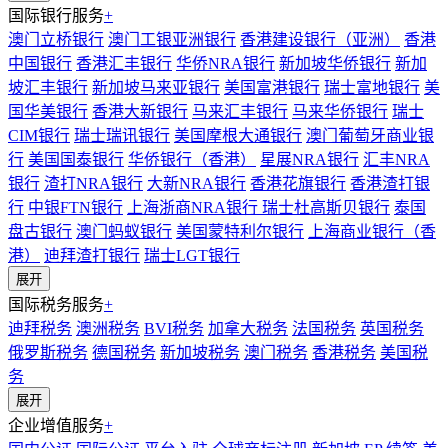
国际银行服务
+
澳门立桥银行
澳门工银亚洲银行
香港建设银行（亚洲）
香港
中国银行
香港汇丰银行
华侨NRA银行
新加坡华侨银行
新加
坡汇丰银行
新加坡马来亚银行
美国富港银行
瑞士富地银行
美
国华美银行
香港大新银行
马来汇丰银行
马来华侨银行
瑞士
CIM银行
瑞士瑞讯银行
美国摩根大通银行
澳门葡萄牙商业银
行
美国国泰银行
华侨银行（香港）
星展NRA银行
汇丰NRA
银行
渣打NRA银行
大新NRA银行
香港花旗银行
香港渣打银
行
中银FTN银行
上海浙商NRA银行
瑞士杜高斯贝银行
泰国
盘古银行
澳门蚂蚁银行
美国蒙特利尔银行
上海商业银行（香
港）
迪拜渣打银行
瑞士LGT银行
展开
国际税务服务
+
迪拜税务
澳洲税务
BVI税务
加拿大税务
法国税务
英国税务
俄罗斯税务
德国税务
新加坡税务
澳门税务
香港税务
美国税
务
展开
企业增值服务
+