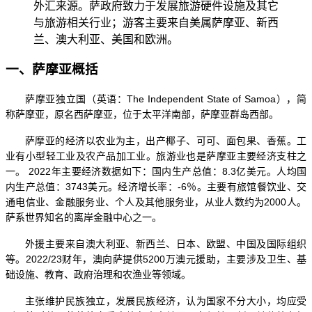
外汇来源。萨政府致力于发展旅游硬件设施及其它
与旅游相关行业；游客主要来自美属萨摩亚、新西
兰、澳大利亚、美国和欧洲。
一、萨摩亚概括
萨摩亚独立国（英语：
The Independent State of Samoa），简
称萨摩亚，原名西萨摩亚，位于太平洋南部，萨摩亚群岛西部。
萨摩亚的经济以农业为主，出产椰子、可可、面包果、香蕉。工
业有小型轻工业及农产品加工业。旅游业也是萨摩亚主要经济支柱之
一。
2022年主要经济数据如下：国内生产总值：8.3亿美元。人均国
内生产总值：3743美元。经济增长率：-6％。主要有旅馆餐饮业、交
通电信业、金融服务业、个人及其他服务业，从业人数约为2000人。
萨系世界知名的离岸金融中心之一。
外援主要来自澳大利亚、新西兰、日本、欧盟、中国及国际组织
等。
2022/23财年，澳向萨提供5200万澳元援助，主要涉及卫生、基
础设施、教育、政府治理和农渔业等领域。
主张维护民族独立，发展民族经济，认为国家不分大小，均应受