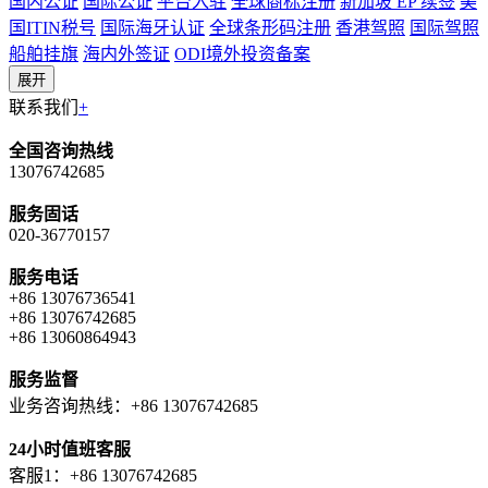
国内公证
国际公证
平台入驻
全球商标注册
新加坡 EP 续签
美
国ITIN税号
国际海牙认证
全球条形码注册
香港驾照
国际驾照
船舶挂旗
海内外签证
ODI境外投资备案
展开
联系我们
+
全国咨询热线
13076742685
服务固话
020-36770157
服务电话
+86 13076736541
+86 13076742685
+86 13060864943
服务监督
业务咨询热线：+86 13076742685
24小时值班客服
客服1：+86 13076742685