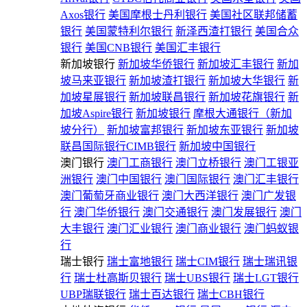
Axos银行
美国摩根士丹利银行
美国社区联邦储蓄
银行
美国蒙特利尔银行
新泽西渣打银行
美国合众
银行
美国CNB银行
美国汇丰银行
新加坡银行
新加坡华侨银行
新加坡汇丰银行
新加
坡马来亚银行
新加坡渣打银行
新加坡大华银行
新
加坡星展银行
新加坡联昌银行
新加坡花旗银行
新
加坡Aspire银行
新加坡银行
摩根大通银行（新加
坡分行）
新加坡富邦银行
新加坡东亚银行
新加坡
联昌国际银行CIMB银行
新加坡中国银行
澳门银行
澳门工商银行
澳门立桥银行
澳门工银亚
洲银行
澳门中国银行
澳门国际银行
澳门汇丰银行
澳门葡萄牙商业银行
澳门大西洋银行
澳门广发银
行
澳门华侨银行
澳门交通银行
澳门发展银行
澳门
大丰银行
澳门汇业银行
澳门商业银行
澳门蚂蚁银
行
瑞士银行
瑞士富地银行
瑞士CIM银行
瑞士瑞讯银
行
瑞士杜高斯贝银行
瑞士UBS银行
瑞士LGT银行
UBP瑞联银行
瑞士百达银行
瑞士CBH银行