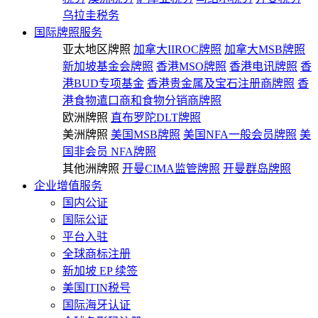
乌拉圭税务
国际牌照服务
亚太地区牌照
加拿大IIROC牌照
加拿大MSB牌照
新加坡基金会牌照
香港MSO牌照
香港电讯牌照
香
港BUD专项基金
香港贵金属及宝石注册商牌照
香
港食物遣口商和食物分销商牌照
欧洲牌照
直布罗陀DLT牌照
美洲牌照
美国MSB牌照
美国NFA一般会员牌照
美
国非会员 NFA牌照
其他洲牌照
开曼CIMA监管牌照
开曼群岛牌照
企业增值服务
国内公证
国际公证
平台入驻
全球商标注册
新加坡 EP 续签
美国ITIN税号
国际海牙认证