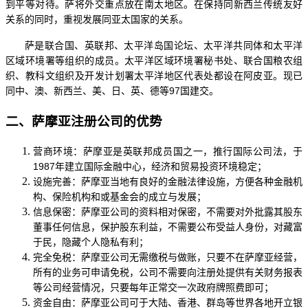
到平等对待。萨将外交重点放在南太地区。在保持同新西兰传统友好
关系的同时，重视发展同亚太国家的关系。
萨是联合国、英联邦、太平洋岛国论坛、太平洋共同体和太平洋
区域环境署等组织的成员。太平洋区域环境署秘书处、联合国粮农组
织、教科文组织及开发计划署太平洋地区代表处都设在阿皮亚。现已
同中、澳、新西兰、美、日、英、德等
97国建交。
二、萨摩亚注册公司的优势
营商环境：萨摩亚是英联邦成员国之一，推行国际公司法，于
1987年建立国际金融中心，经济和贸易投资环境稳定；
设施完善：萨摩亚当地有良好的金融法律设施，方便各种金融机
构、保险机构和或基金会的成立与发展；
信息保密：萨摩亚公司的资料相对保密，不需要对外批露其股东
董事任何信息，保护股东利益，不需要公布受益人身份，对藏富
于民，隐藏个人隐私有利；
完全免税：萨摩亚公司无需缴税与做账，只要不在萨摩亚经营，
所有的业务可申请免税，公司不需要向注册处提供有关财务报表
等公司经营情况，只要每年正常交一次政府牌照费即可；
资金自由：萨摩亚公司可于大陆、香港、群岛等世界各地开立银