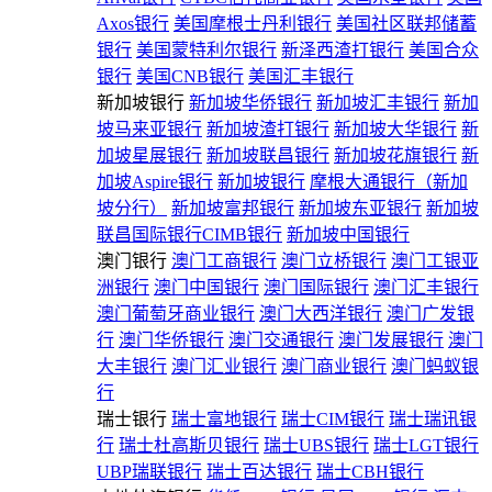
Axos银行
美国摩根士丹利银行
美国社区联邦储蓄
银行
美国蒙特利尔银行
新泽西渣打银行
美国合众
银行
美国CNB银行
美国汇丰银行
新加坡银行
新加坡华侨银行
新加坡汇丰银行
新加
坡马来亚银行
新加坡渣打银行
新加坡大华银行
新
加坡星展银行
新加坡联昌银行
新加坡花旗银行
新
加坡Aspire银行
新加坡银行
摩根大通银行（新加
坡分行）
新加坡富邦银行
新加坡东亚银行
新加坡
联昌国际银行CIMB银行
新加坡中国银行
澳门银行
澳门工商银行
澳门立桥银行
澳门工银亚
洲银行
澳门中国银行
澳门国际银行
澳门汇丰银行
澳门葡萄牙商业银行
澳门大西洋银行
澳门广发银
行
澳门华侨银行
澳门交通银行
澳门发展银行
澳门
大丰银行
澳门汇业银行
澳门商业银行
澳门蚂蚁银
行
瑞士银行
瑞士富地银行
瑞士CIM银行
瑞士瑞讯银
行
瑞士杜高斯贝银行
瑞士UBS银行
瑞士LGT银行
UBP瑞联银行
瑞士百达银行
瑞士CBH银行