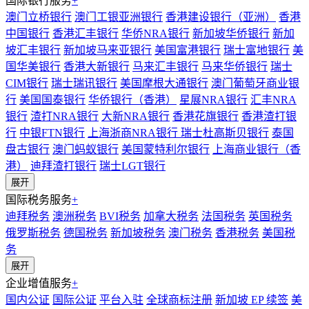
国际银行服务
+
澳门立桥银行
澳门工银亚洲银行
香港建设银行（亚洲）
香港
中国银行
香港汇丰银行
华侨NRA银行
新加坡华侨银行
新加
坡汇丰银行
新加坡马来亚银行
美国富港银行
瑞士富地银行
美
国华美银行
香港大新银行
马来汇丰银行
马来华侨银行
瑞士
CIM银行
瑞士瑞讯银行
美国摩根大通银行
澳门葡萄牙商业银
行
美国国泰银行
华侨银行（香港）
星展NRA银行
汇丰NRA
银行
渣打NRA银行
大新NRA银行
香港花旗银行
香港渣打银
行
中银FTN银行
上海浙商NRA银行
瑞士杜高斯贝银行
泰国
盘古银行
澳门蚂蚁银行
美国蒙特利尔银行
上海商业银行（香
港）
迪拜渣打银行
瑞士LGT银行
展开
国际税务服务
+
迪拜税务
澳洲税务
BVI税务
加拿大税务
法国税务
英国税务
俄罗斯税务
德国税务
新加坡税务
澳门税务
香港税务
美国税
务
展开
企业增值服务
+
国内公证
国际公证
平台入驻
全球商标注册
新加坡 EP 续签
美