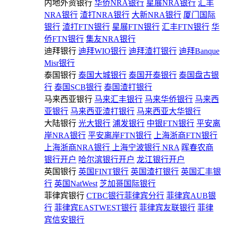
内地外资银行
华侨NRA银行
星展NRA银行
汇丰
NRA银行
渣打NRA银行
大新NRA银行
厦门国际
银行
渣打FTN银行
星展FTN银行
汇丰FTN银行
华
侨FTN银行
集友NRA银行
迪拜银行
迪拜WIO银行
迪拜渣打银行
迪拜Banque
Misr银行
泰国银行
泰国大城银行
泰国开泰银行
泰国盘古银
行
泰国SCB银行
泰国渣打银行
马来西亚银行
马来汇丰银行
马来华侨银行
马来西
亚银行
马来西亚渣打银行
马来西亚大华银行
大陆银行
光大银行
浦发银行
中银FTN银行
平安离
岸NRA银行
平安离岸FTN银行
上海浙商FTN银行
上海浙商NRA银行
上海宁波银行 NRA
晖春农商
银行开户
哈尔滨银行开户
龙江银行开户
英国银行
英国FINT银行
英国渣打银行
英国汇丰银
行
英国NatWest
芝加哥国际银行
菲律宾银行
CTBC银行菲律宾分行
菲律宾AUB银
行
菲律宾EASTWEST银行
菲律宾友联银行
菲律
宾信安银行