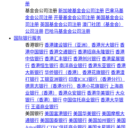
册
基金会公司注册
新加坡基金会公司注册
巴拿马基
金会公司注册
开曼基金会公司注册
美国基金会公
司注册
英国基金会公司注册
澳门社团（基金会）
公司注册
巴哈马基金会公司注册
国际银行服务
香港银行
香港建设银行（亚洲）
香港光大银行
香
港中国银行
香港交通银行
香港招商永隆银行
香港
中信银行
香港汇丰银行
香港创兴银行
香港星展银
行
香港恒生银行
南洋商业银行
香港东亚银行
香港
大新银行
华侨银行（香港）
香港花旗银行
香港渣
打银行
工银亚洲银行
印度ICICI银行（香港分行）
德意志银行（香港分行）
香港小花旗银行
上海商
业银行（香港）
香港众安银行
香港华美银行
大众
银行（香港）银行
中国信托商业银行
香港大华银
行
王道商业银行
美国银行
美国富港银行
美国华美银行
美国摩根大
通银行
美国国泰银行
美国银行
美国加州银行
美国
Arival银行
CTBC信托商业银行
美国水星银行
美国