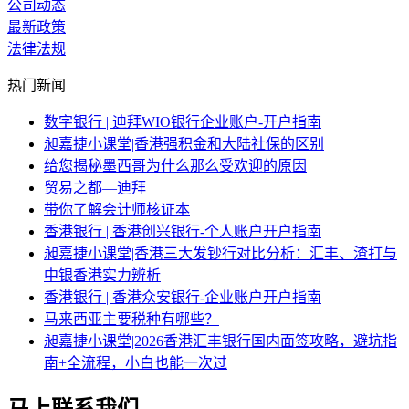
公司动态
最新政策
法律法规
热门新闻
数字银行 | 迪拜WIO银行企业账户-开户指南
昶嘉捷小课堂|香港强积金和大陆社保的区别
给您揭秘墨西哥为什么那么受欢迎的原因
贸易之都—迪拜
带你了解会计师核证本
香港银行 | 香港创兴银行-个人账户开户指南
昶嘉捷小课堂|香港三大发钞行对比分析：汇丰、渣打与
中银香港实力辨析
香港银行 | 香港众安银行-企业账户开户指南
马来西亚主要税种有哪些？
昶嘉捷小课堂|2026香港汇丰银行国内面签攻略，避坑指
南+全流程，小白也能一次过
马上联系我们