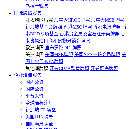
乌拉圭税务
国际牌照服务
亚太地区牌照
加拿大IIROC牌照
加拿大MSB牌照
新加坡基金会牌照
香港MSO牌照
香港电讯牌照
香
港BUD专项基金
香港贵金属及宝石注册商牌照
香
港食物遣口商和食物分销商牌照
欧洲牌照
直布罗陀DLT牌照
美洲牌照
美国MSB牌照
美国NFA一般会员牌照
美
国非会员 NFA牌照
其他洲牌照
开曼CIMA监管牌照
开曼群岛牌照
企业增值服务
国内公证
国际公证
平台入驻
全球商标注册
新加坡 EP 续签
美国ITIN税号
国际海牙认证