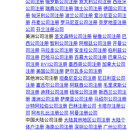
公司注册
俄罗斯公司注册
意大利公司注册
西班牙
公司注册
瑞典公司注册
瑞士公司注册
德国公司注
册
匈牙利公司注册
波兰公司注册
爱沙尼亚公司注
册
丹麦公司注册
罗马尼亚公司注册
克罗地亚注册
公司
芬兰注册公司
美洲公司注册
圣文森特公司注册
秘鲁公司注册
巴
西公司注册
智利公司注册
阿根廷公司注册
开曼公
司注册
乌拉圭公司注册
安圭拉公司注册
伯利兹公
司注册
巴哈马公司注册
百慕大公司注册
巴拿马公
司注册
BVI公司注册
墨西哥公司注册
加拿大公司
注册
美国公司注册
萨尔瓦多公司注册
其他洲公司注册
坦桑尼亚公司注册
尼日利亚公司
注册
塞舌尔公司注册
阿联酋公司注册
毛里求斯公
司注册
迪拜公司注册
纽埃公司注册
新西兰公司注
册
澳洲公司注册
萨摩亚公司注册
马绍尔公司注册
沙特阿拉伯公司注册
巴林注册公司
卡塔尔注册公
司
阿布扎比注册公司
阿曼注册公司
中国大陆公司注册
大陆其他地区公司注册
大陆个
体户注册
海南公司注册
深圳公司注册
广州公司注