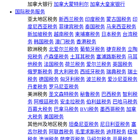
加拿大银行
加拿大蒙特利尔
加拿大皇家银行
国际税务服务
亚太地区税务
新西兰税务
印度税务
蒙古国税务
印
度尼西亚税务
菲律宾税务
泰国税务
马来西亚税务
新加坡税务
越南税务
柬埔寨税务
日本税务
台湾税
务
韩国税务
澳门税务
香港税务
欧洲税务
北爱尔兰税务
葡萄牙税务
捷克税务
立陶
宛税务
卢森堡税务
土耳其税务
塞浦路斯税务
马耳
他税务
法国税务
荷兰税务
爱尔兰税务
英国税务
俄罗斯税务
意大利税务
西班牙税务
瑞典税务
瑞士
税务
德国税务
匈牙利税务
波兰税务
爱沙尼亚税务
丹麦税务
罗马尼亚税务
美洲税务
圣文森特税务
秘鲁税务
巴西税务
智利税
务
阿根廷税务
安圭拉税务
伯利兹税务
巴哈马税务
百慕大税务
巴拿马税务
BVI税务
墨西哥税务
加拿
大税务
美国税务
其他州及地区税务
坦桑尼亚税务
尼日利亚税务
塞
舌尔税务
阿联酋税务
毛里求斯税务
迪拜税务
纽埃
税务
澳洲税务
萨摩亚税务
马绍尔税务
开曼税务