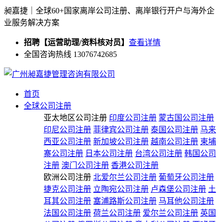
昶嘉捷｜全球60+国家离岸公司注册、离岸银行开户与海外企
业服务解决方案
招聘【运营助理/资料核对员】
查看详情
全国咨询热线 13076742685
首页
全球公司注册
亚太地区公司注册
印度公司注册
蒙古国公司注册
印尼公司注册
菲律宾公司注册
泰国公司注册
马来
西亚公司注册
新加坡公司注册
越南公司注册
柬埔
寨公司注册
日本公司注册
台湾公司注册
韩国公司
注册
澳门公司注册
香港公司注册
欧洲公司注册
北爱尔兰公司注册
葡萄牙公司注册
捷克公司注册
立陶宛公司注册
卢森堡公司注册
土
耳其公司注册
塞浦路斯公司注册
马耳他公司注册
法国公司注册
荷兰公司注册
爱尔兰公司注册
英国