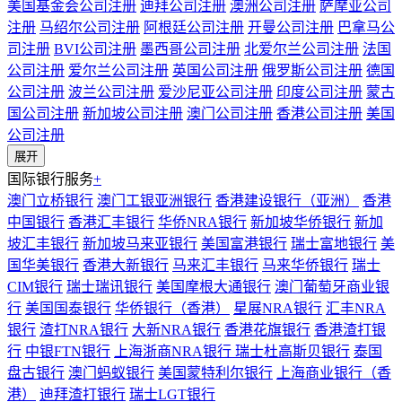
美国基金会公司注册
迪拜公司注册
澳洲公司注册
萨摩亚公司
注册
马绍尔公司注册
阿根廷公司注册
开曼公司注册
巴拿马公
司注册
BVI公司注册
墨西哥公司注册
北爱尔兰公司注册
法国
公司注册
爱尔兰公司注册
英国公司注册
俄罗斯公司注册
德国
公司注册
波兰公司注册
爱沙尼亚公司注册
印度公司注册
蒙古
国公司注册
新加坡公司注册
澳门公司注册
香港公司注册
美国
公司注册
展开
国际银行服务
+
澳门立桥银行
澳门工银亚洲银行
香港建设银行（亚洲）
香港
中国银行
香港汇丰银行
华侨NRA银行
新加坡华侨银行
新加
坡汇丰银行
新加坡马来亚银行
美国富港银行
瑞士富地银行
美
国华美银行
香港大新银行
马来汇丰银行
马来华侨银行
瑞士
CIM银行
瑞士瑞讯银行
美国摩根大通银行
澳门葡萄牙商业银
行
美国国泰银行
华侨银行（香港）
星展NRA银行
汇丰NRA
银行
渣打NRA银行
大新NRA银行
香港花旗银行
香港渣打银
行
中银FTN银行
上海浙商NRA银行
瑞士杜高斯贝银行
泰国
盘古银行
澳门蚂蚁银行
美国蒙特利尔银行
上海商业银行（香
港）
迪拜渣打银行
瑞士LGT银行