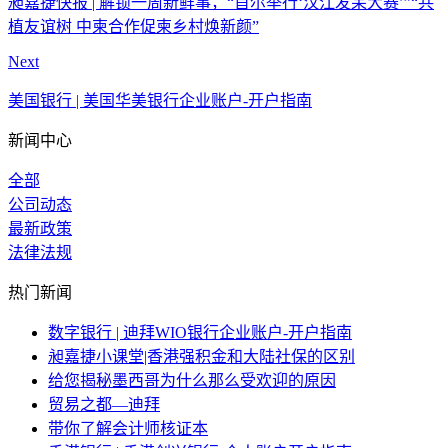
昶嘉捷快报 | 解锁一周新鲜事，“首尔举行‘汉江发呆大赛’”“共
植友谊树 中柬合作促柬乡村焕新颜”
Next
美国银行 | 美国华美银行企业账户-开户指南
新闻中心
全部
公司动态
最新政策
法律法规
热门新闻
数字银行 | 迪拜WIO银行企业账户-开户指南
昶嘉捷小课堂|香港强积金和大陆社保的区别
给您揭秘墨西哥为什么那么受欢迎的原因
贸易之都—迪拜
带你了解会计师核证本