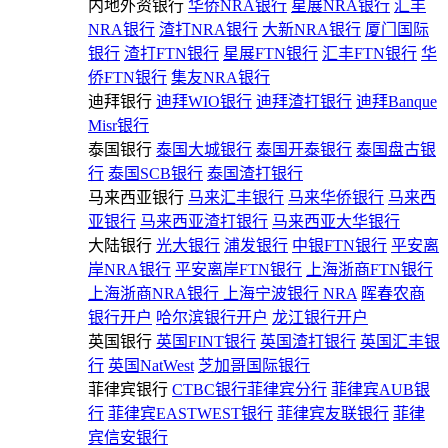
内地外资银行
华侨NRA银行
星展NRA银行
汇丰
NRA银行
渣打NRA银行
大新NRA银行
厦门国际
银行
渣打FTN银行
星展FTN银行
汇丰FTN银行
华
侨FTN银行
集友NRA银行
迪拜银行
迪拜WIO银行
迪拜渣打银行
迪拜Banque
Misr银行
泰国银行
泰国大城银行
泰国开泰银行
泰国盘古银
行
泰国SCB银行
泰国渣打银行
马来西亚银行
马来汇丰银行
马来华侨银行
马来西
亚银行
马来西亚渣打银行
马来西亚大华银行
大陆银行
光大银行
浦发银行
中银FTN银行
平安离
岸NRA银行
平安离岸FTN银行
上海浙商FTN银行
上海浙商NRA银行
上海宁波银行 NRA
晖春农商
银行开户
哈尔滨银行开户
龙江银行开户
英国银行
英国FINT银行
英国渣打银行
英国汇丰银
行
英国NatWest
芝加哥国际银行
菲律宾银行
CTBC银行菲律宾分行
菲律宾AUB银
行
菲律宾EASTWEST银行
菲律宾友联银行
菲律
宾信安银行