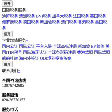
展开
国际税务服务
+
迪拜税务
澳洲税务
BVI税务
加拿大税务
法国税务
英国税务
俄罗斯税务
德国税务
新加坡税务
澳门税务
香港税务
美国税
务
展开
企业增值服务
+
国内公证
国际公证
平台入驻
全球商标注册
新加坡 EP 续签
美
国ITIN税号
国际海牙认证
全球条形码注册
香港驾照
国际驾照
船舶挂旗
海内外签证
ODI境外投资备案
展开
联系我们
+
全国咨询热线
13076742685
服务固话
020-36770157
服务电话