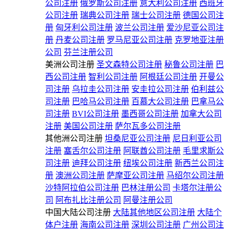
公司注册
俄罗斯公司注册
意大利公司注册
西班牙
公司注册
瑞典公司注册
瑞士公司注册
德国公司注
册
匈牙利公司注册
波兰公司注册
爱沙尼亚公司注
册
丹麦公司注册
罗马尼亚公司注册
克罗地亚注册
公司
芬兰注册公司
美洲公司注册
圣文森特公司注册
秘鲁公司注册
巴
西公司注册
智利公司注册
阿根廷公司注册
开曼公
司注册
乌拉圭公司注册
安圭拉公司注册
伯利兹公
司注册
巴哈马公司注册
百慕大公司注册
巴拿马公
司注册
BVI公司注册
墨西哥公司注册
加拿大公司
注册
美国公司注册
萨尔瓦多公司注册
其他洲公司注册
坦桑尼亚公司注册
尼日利亚公司
注册
塞舌尔公司注册
阿联酋公司注册
毛里求斯公
司注册
迪拜公司注册
纽埃公司注册
新西兰公司注
册
澳洲公司注册
萨摩亚公司注册
马绍尔公司注册
沙特阿拉伯公司注册
巴林注册公司
卡塔尔注册公
司
阿布扎比注册公司
阿曼注册公司
中国大陆公司注册
大陆其他地区公司注册
大陆个
体户注册
海南公司注册
深圳公司注册
广州公司注