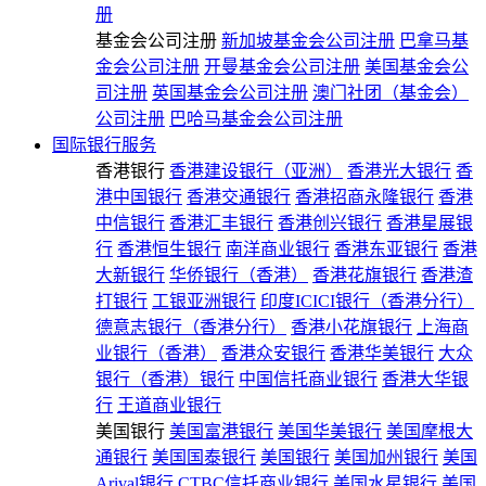
册
基金会公司注册
新加坡基金会公司注册
巴拿马基
金会公司注册
开曼基金会公司注册
美国基金会公
司注册
英国基金会公司注册
澳门社团（基金会）
公司注册
巴哈马基金会公司注册
国际银行服务
香港银行
香港建设银行（亚洲）
香港光大银行
香
港中国银行
香港交通银行
香港招商永隆银行
香港
中信银行
香港汇丰银行
香港创兴银行
香港星展银
行
香港恒生银行
南洋商业银行
香港东亚银行
香港
大新银行
华侨银行（香港）
香港花旗银行
香港渣
打银行
工银亚洲银行
印度ICICI银行（香港分行）
德意志银行（香港分行）
香港小花旗银行
上海商
业银行（香港）
香港众安银行
香港华美银行
大众
银行（香港）银行
中国信托商业银行
香港大华银
行
王道商业银行
美国银行
美国富港银行
美国华美银行
美国摩根大
通银行
美国国泰银行
美国银行
美国加州银行
美国
Arival银行
CTBC信托商业银行
美国水星银行
美国