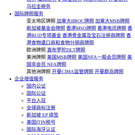
乌拉圭税务
国际牌照服务
亚太地区牌照
加拿大IIROC牌照
加拿大MSB牌照
新加坡基金会牌照
香港MSO牌照
香港电讯牌照
香
港BUD专项基金
香港贵金属及宝石注册商牌照
香
港食物遣口商和食物分销商牌照
欧洲牌照
直布罗陀DLT牌照
美洲牌照
美国MSB牌照
美国NFA一般会员牌照
美
国非会员 NFA牌照
其他洲牌照
开曼CIMA监管牌照
开曼群岛牌照
企业增值服务
国内公证
国际公证
平台入驻
全球商标注册
新加坡 EP 续签
美国ITIN税号
国际海牙认证