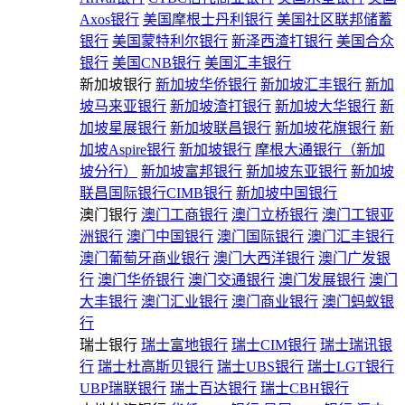
Axos银行
美国摩根士丹利银行
美国社区联邦储蓄
银行
美国蒙特利尔银行
新泽西渣打银行
美国合众
银行
美国CNB银行
美国汇丰银行
新加坡银行
新加坡华侨银行
新加坡汇丰银行
新加
坡马来亚银行
新加坡渣打银行
新加坡大华银行
新
加坡星展银行
新加坡联昌银行
新加坡花旗银行
新
加坡Aspire银行
新加坡银行
摩根大通银行（新加
坡分行）
新加坡富邦银行
新加坡东亚银行
新加坡
联昌国际银行CIMB银行
新加坡中国银行
澳门银行
澳门工商银行
澳门立桥银行
澳门工银亚
洲银行
澳门中国银行
澳门国际银行
澳门汇丰银行
澳门葡萄牙商业银行
澳门大西洋银行
澳门广发银
行
澳门华侨银行
澳门交通银行
澳门发展银行
澳门
大丰银行
澳门汇业银行
澳门商业银行
澳门蚂蚁银
行
瑞士银行
瑞士富地银行
瑞士CIM银行
瑞士瑞讯银
行
瑞士杜高斯贝银行
瑞士UBS银行
瑞士LGT银行
UBP瑞联银行
瑞士百达银行
瑞士CBH银行