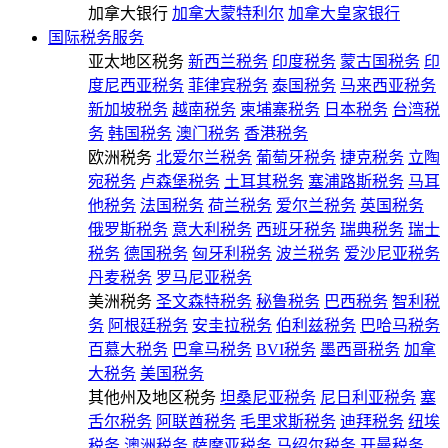
加拿大银行
加拿大蒙特利尔
加拿大皇家银行
国际税务服务
亚太地区税务
新西兰税务
印度税务
蒙古国税务
印
度尼西亚税务
菲律宾税务
泰国税务
马来西亚税务
新加坡税务
越南税务
柬埔寨税务
日本税务
台湾税
务
韩国税务
澳门税务
香港税务
欧洲税务
北爱尔兰税务
葡萄牙税务
捷克税务
立陶
宛税务
卢森堡税务
土耳其税务
塞浦路斯税务
马耳
他税务
法国税务
荷兰税务
爱尔兰税务
英国税务
俄罗斯税务
意大利税务
西班牙税务
瑞典税务
瑞士
税务
德国税务
匈牙利税务
波兰税务
爱沙尼亚税务
丹麦税务
罗马尼亚税务
美洲税务
圣文森特税务
秘鲁税务
巴西税务
智利税
务
阿根廷税务
安圭拉税务
伯利兹税务
巴哈马税务
百慕大税务
巴拿马税务
BVI税务
墨西哥税务
加拿
大税务
美国税务
其他州及地区税务
坦桑尼亚税务
尼日利亚税务
塞
舌尔税务
阿联酋税务
毛里求斯税务
迪拜税务
纽埃
税务
澳洲税务
萨摩亚税务
马绍尔税务
开曼税务