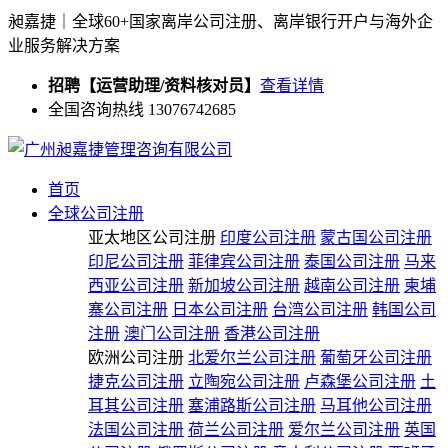
昶嘉捷｜全球60+国家离岸公司注册、离岸银行开户与海外企
业服务解决方案
招聘【运营助理/资料核对员】
查看详情
全国咨询热线 13076742685
首页
全球公司注册
亚太地区公司注册
印度公司注册
蒙古国公司注册
印尼公司注册
菲律宾公司注册
泰国公司注册
马来
西亚公司注册
新加坡公司注册
越南公司注册
柬埔
寨公司注册
日本公司注册
台湾公司注册
韩国公司
注册
澳门公司注册
香港公司注册
欧洲公司注册
北爱尔兰公司注册
葡萄牙公司注册
捷克公司注册
立陶宛公司注册
卢森堡公司注册
土
耳其公司注册
塞浦路斯公司注册
马耳他公司注册
法国公司注册
荷兰公司注册
爱尔兰公司注册
英国