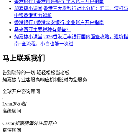
香港银行 | 香港创兴银行-个人账户开户指南
昶嘉捷小课堂|香港三大发钞行对比分析：汇丰、渣打与
中银香港实力辨析
香港银行 | 香港众安银行-企业账户开户指南
马来西亚主要税种有哪些？
昶嘉捷小课堂|2026香港汇丰银行国内面签攻略，避坑指
南+全流程，小白也能一次过
马上联系我们
告别琐碎的一切 轻轻松松当老板
昶嘉捷专业客服高响应机制随时为您服务
全球开户咨询顾问
Lynn
罗小姐
高级顾问
Castor
昶嘉捷海外注册开户
资深顾问