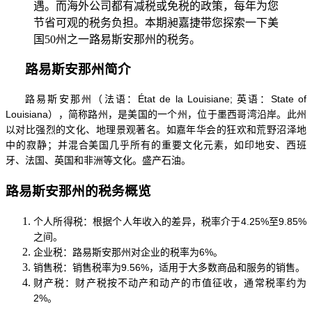
遇。而海外公司都有减税或免税的政策，每年为您
节省可观的税务负担。本期昶嘉捷带您探索一下美
国50州之一路易斯安那州的税务。
路易斯安那州简介
路易斯安那州（法语：
État de la Louisiane; 英语：State of
Louisiana），简称路州，是美国的一个州，位于墨西哥湾沿岸。此州
以对比强烈的文化、地理景观著名。如嘉年华会的狂欢和荒野沼泽地
中的寂静；并混合美国几乎所有的重要文化元素，如印地安、西班
牙、法国、英国和非洲等文化。盛产石油。
路易斯安那州的税务概览
个人所得税：根据个人年收入的差异，税率介于
4.25%至9.85%
之间。
企业税：路易斯安那州对企业的税率为
6%。
销售税：销售税率为
9.56%，适用于大多数商品和服务的销售。
财产税：财产税按不动产和动产的市值征收，通常税率约为
2%。