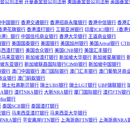
会公司注册
开曼基金会公司注册
美国基金会公司注册
英国基金
港中国银行
香港交通银行
香港招商永隆银行
香港中信银行
香港
香港花旗银行
香港渣打银行
工银亚洲银行
印度ICICI银行（香
香港）银行
中国信托商业银行
香港大华银行
王道商业银行
通银行
美国国泰银行
美国银行
美国加州银行
美国Arival银行
CT
泽西渣打银行
美国合众银行
美国CNB银行
美国汇丰银行
坡马来亚银行
新加坡渣打银行
新加坡大华银行
新加坡星展银行
坡东亚银行
新加坡联昌国际银行CIMB银行
新加坡中国银行
洲银行
澳门中国银行
澳门国际银行
澳门汇丰银行
澳门葡萄牙商
商业银行
澳门蚂蚁银行
行
瑞士杜高斯贝银行
瑞士UBS银行
瑞士LGT银行
UBP瑞联银行
RA银行
渣打NRA银行
大新NRA银行
厦门国际银行
渣打FTN银
Misr银行
行
泰国SCB银行
泰国渣打银行
亚银行
马来西亚渣打银行
马来西亚大华银行
岸NRA银行
平安离岸FTN银行
上海浙商FTN银行
上海浙商NRA