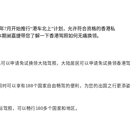
年7月开始推行“港车北上”计划，允许符合资格的香港私
本期昶嘉捷带您了解一下香港驾照如何无痛换领。
居民可以申请免试换领大陆驾照，大陆居民可以申请免试换领香港驾
同时可以享有188个国家自由畅驾的便利，为您的出国之行更添姿
际驾照，可以畅行180多个国家和地区
。