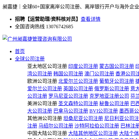
昶嘉捷｜全球60+国家离岸公司注册、离岸银行开户与海外企
招聘【运营助理/资料核对员】
查看详情
全国咨询热线 13076742685
首页
全球公司注册
亚太地区公司注册
印度公司注册
蒙古国公司注册
湾公司注册
韩国公司注册
澳门公司注册
香港公司
欧洲公司注册
北爱尔兰公司注册
葡萄牙公司注册
爱尔兰公司注册
英国公司注册
俄罗斯公司注册
意
公司注册
罗马尼亚公司注册
克罗地亚注册公司
芬
美洲公司注册
圣文森特公司注册
秘鲁公司注册
巴
大公司注册
巴拿马公司注册
BVI公司注册
墨西哥公
其他洲公司注册
坦桑尼亚公司注册
尼日利亚公司注
注册
马绍尔公司注册
沙特阿拉伯公司注册
巴林注
中国大陆公司注册
大陆其他地区公司注册
大陆个体