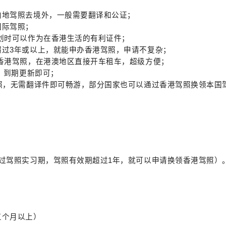
内地驾照去境外，一般需要翻译和公证；
国际驾照；
计划时可以作为在香港生活的有利证件；
超过
3年或以上，就能申办香港驾照，申请不复杂；
香港驾照，在港澳地区直接开车租车，超级方便；
，到期更新即可；
照，无需翻译件即可畅游，部分国家也可以通过香港驾照换领本国
已过驾照实习期，驾照有效期超过1年，就可以申请换领香港驾照）
三个月以上）