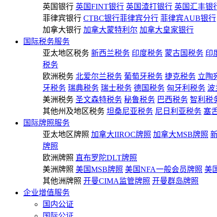
英国银行
英国FINT银行
英国渣打银行
英国汇丰银
菲律宾银行
CTBC银行菲律宾分行
菲律宾AUB银行
加拿大银行
加拿大蒙特利尔
加拿大皇家银行
国际税务服务
亚太地区税务
新西兰税务
印度税务
蒙古国税务
印
税务
欧洲税务
北爱尔兰税务
葡萄牙税务
捷克税务
立陶
牙税务
瑞典税务
瑞士税务
德国税务
匈牙利税务
波
美洲税务
圣文森特税务
秘鲁税务
巴西税务
智利税
其他州及地区税务
坦桑尼亚税务
尼日利亚税务
塞
国际牌照服务
亚太地区牌照
加拿大IIROC牌照
加拿大MSB牌照
牌照
欧洲牌照
直布罗陀DLT牌照
美洲牌照
美国MSB牌照
美国NFA一般会员牌照
美
其他洲牌照
开曼CIMA监管牌照
开曼群岛牌照
企业增值服务
国内公证
国际公证