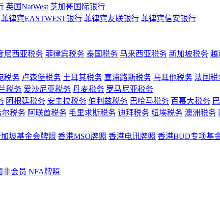
行
英国NatWest
芝加哥国际银行
菲律宾EASTWEST银行
菲律宾友联银行
菲律宾信安银行
度尼西亚税务
菲律宾税务
泰国税务
马来西亚税务
新加坡税务
越
宛税务
卢森堡税务
土耳其税务
塞浦路斯税务
马耳他税务
法国税
兰税务
爱沙尼亚税务
丹麦税务
罗马尼亚税务
务
阿根廷税务
安圭拉税务
伯利兹税务
巴哈马税务
百慕大税务
巴
舌尔税务
阿联酋税务
毛里求斯税务
迪拜税务
纽埃税务
澳洲税务
新加坡基金会牌照
香港MSO牌照
香港电讯牌照
香港BUD专项基
国非会员 NFA牌照