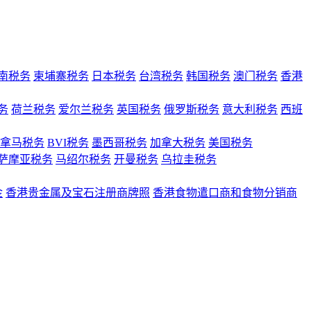
南税务
柬埔寨税务
日本税务
台湾税务
韩国税务
澳门税务
香港
务
荷兰税务
爱尔兰税务
英国税务
俄罗斯税务
意大利税务
西班
拿马税务
BVI税务
墨西哥税务
加拿大税务
美国税务
萨摩亚税务
马绍尔税务
开曼税务
乌拉圭税务
金
香港贵金属及宝石注册商牌照
香港食物遣口商和食物分销商