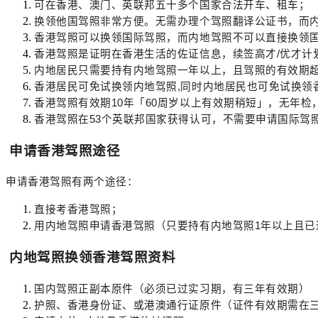
可在香港、澳门、英联邦五十多个国家合法开车、租车；
换领他国驾照非常方便。无需办理个驾照翻译公证书，而
香港驾照可以换领国际驾照，而内地驾照不可以直接换领
香港驾照是证明在香港生活的佐证信息，续签高才
/优才
内地居民只需要持有内地驾照一年以上，且驾照的有效期
香港居民可免试换领内地驾照
,同时内地居民也可免试换领
香港驾照有效期
10年「60周岁以上有效期稍短」，无年检
香港驾照在
53个英联邦国家获得认可，不需要申请国际驾
申请香港驾照途径
申请香港驾照有两个途径：
直接考香港驾照；
用内地驾照申请香港驾照（只要持有内地驾照
1年以上且
内地驾照换领香港驾照资料
国内驾照正副本原件（必须已过实习期，有三年有效期）
护照、香港身份证、或港澳通行证原件（证件有效期需在