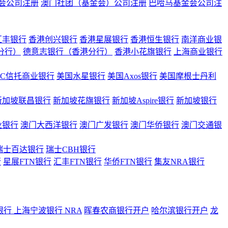
会公司注册
澳门社团（基金会）公司注册
巴哈马基金会公司注
汇丰银行
香港创兴银行
香港星展银行
香港恒生银行
南洋商业银
港分行）
德意志银行（香港分行）
香港小花旗银行
上海商业银行
BC信托商业银行
美国水星银行
美国Axos银行
美国摩根士丹利
新加坡联昌银行
新加坡花旗银行
新加坡Aspire银行
新加坡银行
业银行
澳门大西洋银行
澳门广发银行
澳门华侨银行
澳门交通银
瑞士百达银行
瑞士CBH银行
行
星展FTN银行
汇丰FTN银行
华侨FTN银行
集友NRA银行
银行
上海宁波银行 NRA
晖春农商银行开户
哈尔滨银行开户
龙