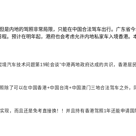
，但是内地的驾照非常局限，只能在中国合法驾车出行。广东省今
上日程。预计在明年起，港府也会考虑允许内地私家车入境香港。
粤港过境汽车技术问题第19轮会谈"中港两地政府达成的共识，香港
照除了可以在中国香港
+中国台湾+中国澳门三地合法驾车之外，
日就已实现，而且还是免考直接换！！并且持有香港驾照1年还能申请国