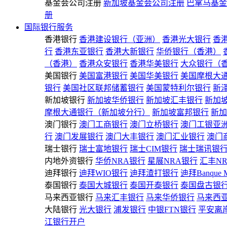
基金会公司注册
新加坡基金会公司注册
巴拿马基金
册
国际银行服务
香港银行
香港建设银行（亚洲）
香港光大银行
香
行
香港东亚银行
香港大新银行
华侨银行（香港）
（香港）
香港众安银行
香港华美银行
大众银行（
美国银行
美国富港银行
美国华美银行
美国摩根大
银行
美国社区联邦储蓄银行
美国蒙特利尔银行
新
新加坡银行
新加坡华侨银行
新加坡汇丰银行
新加
摩根大通银行（新加坡分行）
新加坡富邦银行
新加
澳门银行
澳门工商银行
澳门立桥银行
澳门工银亚
行
澳门发展银行
澳门大丰银行
澳门汇业银行
澳门
瑞士银行
瑞士富地银行
瑞士CIM银行
瑞士瑞讯银
内地外资银行
华侨NRA银行
星展NRA银行
汇丰N
迪拜银行
迪拜WIO银行
迪拜渣打银行
迪拜Banque 
泰国银行
泰国大城银行
泰国开泰银行
泰国盘古银
马来西亚银行
马来汇丰银行
马来华侨银行
马来西
大陆银行
光大银行
浦发银行
中银FTN银行
平安离
江银行开户