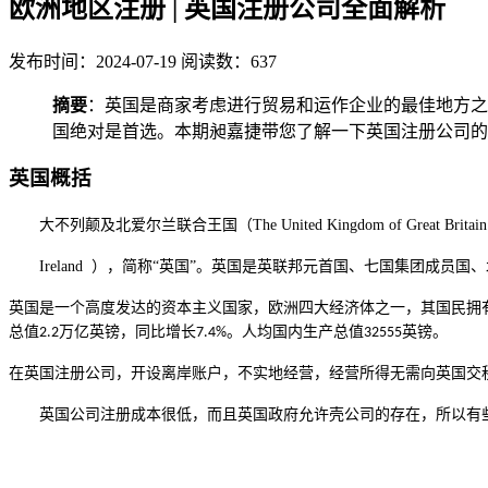
欧洲地区注册 | 英国注册公司全面解析
发布时间：2024-07-19
阅读数：637
摘要
：英国是商家考虑进行贸易和运作企业的最佳地方之
国绝对是首选。本期昶嘉捷带您了解一下英国注册公司的
英国概括
大
不列颠及北爱尔兰联合王国（
The United Kingdom of Great Britain
英联邦元首国
、七国集团成员国、
Ireland ），简称“英国”。英国是
英国是一个高度发达的资本主义国家，欧洲四大经济体之一，其国民拥
总值
人均国内生产总值
英镑。
2.2万亿英镑，同比增长7.4%。
32555
在英国注册公司，开设离岸账户，不实地经营，经营所得无需向英国交
英国公司注册成本很低，而且英国政府允许壳公司的存在，所以有