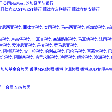
行
英国NatWest
芝加哥国际银行
菲律宾EASTWEST银行
菲律宾友联银行
菲律宾信安银行
度尼西亚税务
菲律宾税务
泰国税务
马来西亚税务
新加坡税务
越
宛税务
卢森堡税务
土耳其税务
塞浦路斯税务
马耳他税务
法国税
兰税务
爱沙尼亚税务
丹麦税务
罗马尼亚税务
务
阿根廷税务
安圭拉税务
伯利兹税务
巴哈马税务
百慕大税务
巴
舌尔税务
阿联酋税务
毛里求斯税务
迪拜税务
纽埃税务
澳洲税务
新加坡基金会牌照
香港MSO牌照
香港电讯牌照
香港BUD专项基
国非会员 NFA牌照