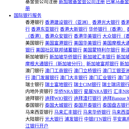
基金会公司注册
新加坡基金会公司注册
巴拿马基金
册
国际银行服务
香港银行
香港建设银行（亚洲）
香港光大银行
香
行
香港东亚银行
香港大新银行
华侨银行（香港）
（香港）
香港众安银行
香港华美银行
大众银行（
美国银行
美国富港银行
美国华美银行
美国摩根大
银行
美国社区联邦储蓄银行
美国蒙特利尔银行
新
新加坡银行
新加坡华侨银行
新加坡汇丰银行
新加
摩根大通银行（新加坡分行）
新加坡富邦银行
新加
澳门银行
澳门工商银行
澳门立桥银行
澳门工银亚
行
澳门发展银行
澳门大丰银行
澳门汇业银行
澳门
瑞士银行
瑞士富地银行
瑞士CIM银行
瑞士瑞讯银
内地外资银行
华侨NRA银行
星展NRA银行
汇丰N
迪拜银行
迪拜WIO银行
迪拜渣打银行
迪拜Banque 
泰国银行
泰国大城银行
泰国开泰银行
泰国盘古银
马来西亚银行
马来汇丰银行
马来华侨银行
马来西
大陆银行
光大银行
浦发银行
中银FTN银行
平安离
江银行开户