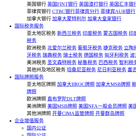
英国银行
英国FINT银行
英国渣打银行
英国汇丰银
菲律宾银行
CTBC银行菲律宾分行
菲律宾AUB银行
加拿大银行
加拿大蒙特利尔
加拿大皇家银行
国际税务服务
亚太地区税务
新西兰税务
印度税务
蒙古国税务
印
税务
欧洲税务
北爱尔兰税务
葡萄牙税务
捷克税务
立陶
牙税务
瑞典税务
瑞士税务
德国税务
匈牙利税务
波
美洲税务
圣文森特税务
秘鲁税务
巴西税务
智利税
其他州及地区税务
坦桑尼亚税务
尼日利亚税务
塞
国际牌照服务
亚太地区牌照
加拿大IIROC牌照
加拿大MSB牌照
牌照
欧洲牌照
直布罗陀DLT牌照
美洲牌照
美国MSB牌照
美国NFA一般会员牌照
美
其他洲牌照
开曼CIMA监管牌照
开曼群岛牌照
企业增值服务
国内公证
国际公证