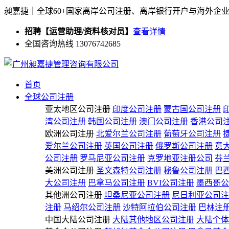
昶嘉捷｜全球60+国家离岸公司注册、离岸银行开户与海外企
招聘【运营助理/资料核对员】
查看详情
全国咨询热线 13076742685
首页
全球公司注册
亚太地区公司注册
印度公司注册
蒙古国公司注册
湾公司注册
韩国公司注册
澳门公司注册
香港公司
欧洲公司注册
北爱尔兰公司注册
葡萄牙公司注册
爱尔兰公司注册
英国公司注册
俄罗斯公司注册
意
公司注册
罗马尼亚公司注册
克罗地亚注册公司
芬
美洲公司注册
圣文森特公司注册
秘鲁公司注册
巴
大公司注册
巴拿马公司注册
BVI公司注册
墨西哥公
其他洲公司注册
坦桑尼亚公司注册
尼日利亚公司注
注册
马绍尔公司注册
沙特阿拉伯公司注册
巴林注
中国大陆公司注册
大陆其他地区公司注册
大陆个体