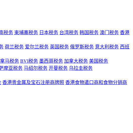
南税务
柬埔寨税务
日本税务
台湾税务
韩国税务
澳门税务
香港
务
荷兰税务
爱尔兰税务
英国税务
俄罗斯税务
意大利税务
西班
拿马税务
BVI税务
墨西哥税务
加拿大税务
美国税务
萨摩亚税务
马绍尔税务
开曼税务
乌拉圭税务
金
香港贵金属及宝石注册商牌照
香港食物遣口商和食物分销商