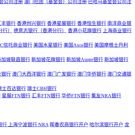
会公司注册
澳门社团（基金会）公司注册
巴哈马基金会公司注
汇丰银行
香港创兴银行
香港星展银行
香港恒生银行
南洋商业银
港分行）
德意志银行（香港分行）
香港小花旗银行
上海商业银行
BC信托商业银行
美国水星银行
美国Axos银行
美国摩根士丹利
新加坡联昌银行
新加坡花旗银行
新加坡Aspire银行
新加坡银行
业银行
澳门大西洋银行
澳门广发银行
澳门华侨银行
澳门交通银
瑞士百达银行
瑞士CBH银行
行
星展FTN银行
汇丰FTN银行
华侨FTN银行
集友NRA银行
银行
上海宁波银行 NRA
晖春农商银行开户
哈尔滨银行开户
龙