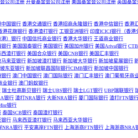
会公司注册
开曼基金会公司注册
美国基金会公司注册
英国基金
港中国银行
香港交通银行
香港招商永隆银行
香港中信银行
香港
香港花旗银行
香港渣打银行
工银亚洲银行
印度ICICI银行（香
香港）银行
中国信托商业银行
香港大华银行
王道商业银行
通银行
美国国泰银行
美国银行
美国加州银行
美国Arival银行
CT
泽西渣打银行
美国合众银行
美国CNB银行
美国汇丰银行
坡马来亚银行
新加坡渣打银行
新加坡大华银行
新加坡星展银行
坡东亚银行
新加坡联昌国际银行CIMB银行
新加坡中国银行
洲银行
澳门中国银行
澳门国际银行
澳门汇丰银行
澳门葡萄牙商
商业银行
澳门蚂蚁银行
行
瑞士杜高斯贝银行
瑞士UBS银行
瑞士LGT银行
UBP瑞联银行
RA银行
渣打NRA银行
大新NRA银行
厦门国际银行
渣打FTN银
Misr银行
行
泰国SCB银行
泰国渣打银行
亚银行
马来西亚渣打银行
马来西亚大华银行
岸NRA银行
平安离岸FTN银行
上海浙商FTN银行
上海浙商NRA