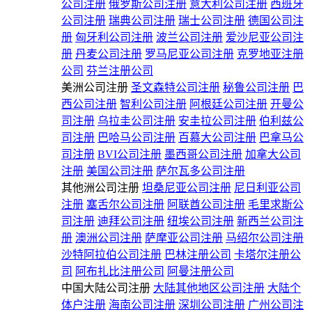
公司注册
俄罗斯公司注册
意大利公司注册
西班牙
公司注册
瑞典公司注册
瑞士公司注册
德国公司注
册
匈牙利公司注册
波兰公司注册
爱沙尼亚公司注
册
丹麦公司注册
罗马尼亚公司注册
克罗地亚注册
公司
芬兰注册公司
美洲公司注册
圣文森特公司注册
秘鲁公司注册
巴
西公司注册
智利公司注册
阿根廷公司注册
开曼公
司注册
乌拉圭公司注册
安圭拉公司注册
伯利兹公
司注册
巴哈马公司注册
百慕大公司注册
巴拿马公
司注册
BVI公司注册
墨西哥公司注册
加拿大公司
注册
美国公司注册
萨尔瓦多公司注册
其他洲公司注册
坦桑尼亚公司注册
尼日利亚公司
注册
塞舌尔公司注册
阿联酋公司注册
毛里求斯公
司注册
迪拜公司注册
纽埃公司注册
新西兰公司注
册
澳洲公司注册
萨摩亚公司注册
马绍尔公司注册
沙特阿拉伯公司注册
巴林注册公司
卡塔尔注册公
司
阿布扎比注册公司
阿曼注册公司
中国大陆公司注册
大陆其他地区公司注册
大陆个
体户注册
海南公司注册
深圳公司注册
广州公司注