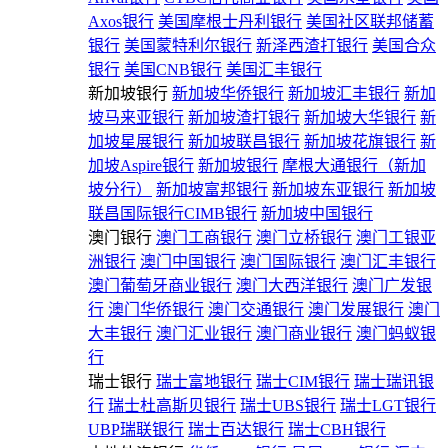
Axos银行
美国摩根士丹利银行
美国社区联邦储蓄
银行
美国蒙特利尔银行
新泽西渣打银行
美国合众
银行
美国CNB银行
美国汇丰银行
新加坡银行
新加坡华侨银行
新加坡汇丰银行
新加
坡马来亚银行
新加坡渣打银行
新加坡大华银行
新
加坡星展银行
新加坡联昌银行
新加坡花旗银行
新
加坡Aspire银行
新加坡银行
摩根大通银行（新加
坡分行）
新加坡富邦银行
新加坡东亚银行
新加坡
联昌国际银行CIMB银行
新加坡中国银行
澳门银行
澳门工商银行
澳门立桥银行
澳门工银亚
洲银行
澳门中国银行
澳门国际银行
澳门汇丰银行
澳门葡萄牙商业银行
澳门大西洋银行
澳门广发银
行
澳门华侨银行
澳门交通银行
澳门发展银行
澳门
大丰银行
澳门汇业银行
澳门商业银行
澳门蚂蚁银
行
瑞士银行
瑞士富地银行
瑞士CIM银行
瑞士瑞讯银
行
瑞士杜高斯贝银行
瑞士UBS银行
瑞士LGT银行
UBP瑞联银行
瑞士百达银行
瑞士CBH银行