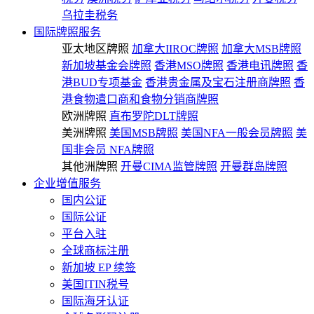
乌拉圭税务
国际牌照服务
亚太地区牌照
加拿大IIROC牌照
加拿大MSB牌照
新加坡基金会牌照
香港MSO牌照
香港电讯牌照
香
港BUD专项基金
香港贵金属及宝石注册商牌照
香
港食物遣口商和食物分销商牌照
欧洲牌照
直布罗陀DLT牌照
美洲牌照
美国MSB牌照
美国NFA一般会员牌照
美
国非会员 NFA牌照
其他洲牌照
开曼CIMA监管牌照
开曼群岛牌照
企业增值服务
国内公证
国际公证
平台入驻
全球商标注册
新加坡 EP 续签
美国ITIN税号
国际海牙认证