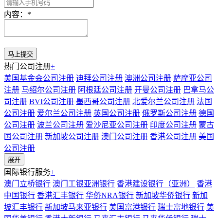
内容：
*
热门公司注册
+
美国基金会公司注册
迪拜公司注册
澳洲公司注册
萨摩亚公司
注册
马绍尔公司注册
阿根廷公司注册
开曼公司注册
巴拿马公
司注册
BVI公司注册
墨西哥公司注册
北爱尔兰公司注册
法国
公司注册
爱尔兰公司注册
英国公司注册
俄罗斯公司注册
德国
公司注册
波兰公司注册
爱沙尼亚公司注册
印度公司注册
蒙古
国公司注册
新加坡公司注册
澳门公司注册
香港公司注册
美国
公司注册
展开
国际银行服务
+
澳门立桥银行
澳门工银亚洲银行
香港建设银行（亚洲）
香港
中国银行
香港汇丰银行
华侨NRA银行
新加坡华侨银行
新加
坡汇丰银行
新加坡马来亚银行
美国富港银行
瑞士富地银行
美