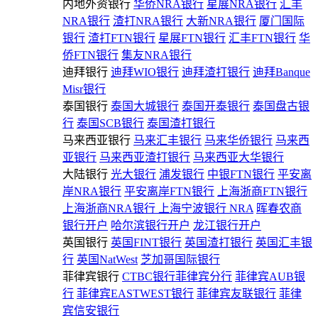
内地外资银行
华侨NRA银行
星展NRA银行
汇丰
NRA银行
渣打NRA银行
大新NRA银行
厦门国际
银行
渣打FTN银行
星展FTN银行
汇丰FTN银行
华
侨FTN银行
集友NRA银行
迪拜银行
迪拜WIO银行
迪拜渣打银行
迪拜Banque
Misr银行
泰国银行
泰国大城银行
泰国开泰银行
泰国盘古银
行
泰国SCB银行
泰国渣打银行
马来西亚银行
马来汇丰银行
马来华侨银行
马来西
亚银行
马来西亚渣打银行
马来西亚大华银行
大陆银行
光大银行
浦发银行
中银FTN银行
平安离
岸NRA银行
平安离岸FTN银行
上海浙商FTN银行
上海浙商NRA银行
上海宁波银行 NRA
晖春农商
银行开户
哈尔滨银行开户
龙江银行开户
英国银行
英国FINT银行
英国渣打银行
英国汇丰银
行
英国NatWest
芝加哥国际银行
菲律宾银行
CTBC银行菲律宾分行
菲律宾AUB银
行
菲律宾EASTWEST银行
菲律宾友联银行
菲律
宾信安银行