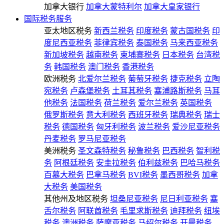
加拿大银行
加拿大蒙特利尔
加拿大皇家银行
国际税务服务
亚太地区税务
新西兰税务
印度税务
蒙古国税务
印
度尼西亚税务
菲律宾税务
泰国税务
马来西亚税务
新加坡税务
越南税务
柬埔寨税务
日本税务
台湾税
务
韩国税务
澳门税务
香港税务
欧洲税务
北爱尔兰税务
葡萄牙税务
捷克税务
立陶
宛税务
卢森堡税务
土耳其税务
塞浦路斯税务
马耳
他税务
法国税务
荷兰税务
爱尔兰税务
英国税务
俄罗斯税务
意大利税务
西班牙税务
瑞典税务
瑞士
税务
德国税务
匈牙利税务
波兰税务
爱沙尼亚税务
丹麦税务
罗马尼亚税务
美洲税务
圣文森特税务
秘鲁税务
巴西税务
智利税
务
阿根廷税务
安圭拉税务
伯利兹税务
巴哈马税务
百慕大税务
巴拿马税务
BVI税务
墨西哥税务
加拿
大税务
美国税务
其他州及地区税务
坦桑尼亚税务
尼日利亚税务
塞
舌尔税务
阿联酋税务
毛里求斯税务
迪拜税务
纽埃
税务
澳洲税务
萨摩亚税务
马绍尔税务
开曼税务