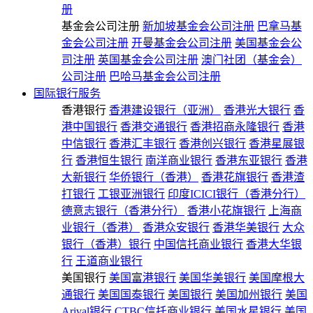
册
基金会公司注册
新加坡基金会公司注册
巴拿马基
金会公司注册
开曼基金会公司注册
美国基金会公
司注册
英国基金会公司注册
澳门社团（基金会）
公司注册
巴哈马基金会公司注册
国际银行服务
香港银行
香港建设银行（亚洲）
香港光大银行
香
港中国银行
香港交通银行
香港招商永隆银行
香港
中信银行
香港汇丰银行
香港创兴银行
香港星展银
行
香港恒生银行
南洋商业银行
香港东亚银行
香港
大新银行
华侨银行（香港）
香港花旗银行
香港渣
打银行
工银亚洲银行
印度ICICI银行（香港分行）
德意志银行（香港分行）
香港小花旗银行
上海商
业银行（香港）
香港众安银行
香港华美银行
大众
银行（香港）银行
中国信托商业银行
香港大华银
行
王道商业银行
美国银行
美国富港银行
美国华美银行
美国摩根大
通银行
美国国泰银行
美国银行
美国加州银行
美国
Arival银行
CTBC信托商业银行
美国水星银行
美国