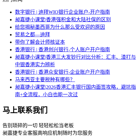
数字银行 | 迪拜WIO银行企业账户-开户指南
昶嘉捷小课堂|香港强积金和大陆社保的区别
给您揭秘墨西哥为什么那么受欢迎的原因
贸易之都—迪拜
带你了解会计师核证本
香港银行 | 香港创兴银行-个人账户开户指南
昶嘉捷小课堂|香港三大发钞行对比分析：汇丰、渣打与
中银香港实力辨析
香港银行 | 香港众安银行-企业账户开户指南
马来西亚主要税种有哪些？
昶嘉捷小课堂|2026香港汇丰银行国内面签攻略，避坑指
南+全流程，小白也能一次过
马上联系我们
告别琐碎的一切 轻轻松松当老板
昶嘉捷专业客服高响应机制随时为您服务