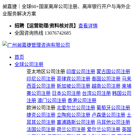
昶嘉捷｜全球60+国家离岸公司注册、离岸银行开户与海外企
业服务解决方案
招聘【运营助理/资料核对员】
查看详情
全国咨询热线 13076742685
首页
全球公司注册
亚太地区公司注册
印度公司注册
蒙古国公司注册
印尼公司注册
菲律宾公司注册
泰国公司注册
马来
西亚公司注册
新加坡公司注册
越南公司注册
柬埔
寨公司注册
日本公司注册
台湾公司注册
韩国公司
注册
澳门公司注册
香港公司注册
欧洲公司注册
北爱尔兰公司注册
葡萄牙公司注册
捷克公司注册
立陶宛公司注册
卢森堡公司注册
土
耳其公司注册
塞浦路斯公司注册
马耳他公司注册
法国公司注册
荷兰公司注册
爱尔兰公司注册
英国