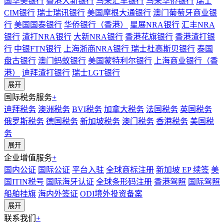
国华美银行
香港大新银行
马来汇丰银行
马来华侨银行
瑞士
CIM银行
瑞士瑞讯银行
美国摩根大通银行
澳门葡萄牙商业银
行
美国国泰银行
华侨银行（香港）
星展NRA银行
汇丰NRA
银行
渣打NRA银行
大新NRA银行
香港花旗银行
香港渣打银
行
中银FTN银行
上海浙商NRA银行
瑞士杜高斯贝银行
泰国
盘古银行
澳门蚂蚁银行
美国蒙特利尔银行
上海商业银行（香
港）
迪拜渣打银行
瑞士LGT银行
展开
国际税务服务
+
迪拜税务
澳洲税务
BVI税务
加拿大税务
法国税务
英国税务
俄罗斯税务
德国税务
新加坡税务
澳门税务
香港税务
美国税
务
展开
企业增值服务
+
国内公证
国际公证
平台入驻
全球商标注册
新加坡 EP 续签
美
国ITIN税号
国际海牙认证
全球条形码注册
香港驾照
国际驾照
船舶挂旗
海内外签证
ODI境外投资备案
展开
联系我们
+