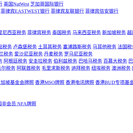
行
英国NatWest
芝加哥国际银行
菲律宾EASTWEST银行
菲律宾友联银行
菲律宾信安银行
度尼西亚税务
菲律宾税务
泰国税务
马来西亚税务
新加坡税务
越
宛税务
卢森堡税务
土耳其税务
塞浦路斯税务
马耳他税务
法国税
兰税务
爱沙尼亚税务
丹麦税务
罗马尼亚税务
务
阿根廷税务
安圭拉税务
伯利兹税务
巴哈马税务
百慕大税务
巴
舌尔税务
阿联酋税务
毛里求斯税务
迪拜税务
纽埃税务
澳洲税务
新加坡基金会牌照
香港MSO牌照
香港电讯牌照
香港BUD专项基
国非会员 NFA牌照