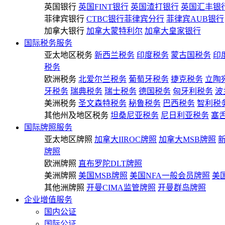
英国银行
英国FINT银行
英国渣打银行
英国汇丰银
菲律宾银行
CTBC银行菲律宾分行
菲律宾AUB银行
加拿大银行
加拿大蒙特利尔
加拿大皇家银行
国际税务服务
亚太地区税务
新西兰税务
印度税务
蒙古国税务
印
税务
欧洲税务
北爱尔兰税务
葡萄牙税务
捷克税务
立陶
牙税务
瑞典税务
瑞士税务
德国税务
匈牙利税务
波
美洲税务
圣文森特税务
秘鲁税务
巴西税务
智利税
其他州及地区税务
坦桑尼亚税务
尼日利亚税务
塞
国际牌照服务
亚太地区牌照
加拿大IIROC牌照
加拿大MSB牌照
牌照
欧洲牌照
直布罗陀DLT牌照
美洲牌照
美国MSB牌照
美国NFA一般会员牌照
美
其他洲牌照
开曼CIMA监管牌照
开曼群岛牌照
企业增值服务
国内公证
国际公证