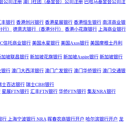
会公司注册
澳门社团（基金会）公司注册
巴哈马基金会公司注
汇丰银行
香港创兴银行
香港星展银行
香港恒生银行
南洋商业银
港分行）
德意志银行（香港分行）
香港小花旗银行
上海商业银行
BC信托商业银行
美国水星银行
美国Axos银行
美国摩根士丹利
新加坡联昌银行
新加坡花旗银行
新加坡Aspire银行
新加坡银行
业银行
澳门大西洋银行
澳门广发银行
澳门华侨银行
澳门交通银
瑞士百达银行
瑞士CBH银行
行
星展FTN银行
汇丰FTN银行
华侨FTN银行
集友NRA银行
银行
上海宁波银行 NRA
晖春农商银行开户
哈尔滨银行开户
龙