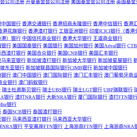
会公司注册
开曼基金会公司注册
美国基金会公司注册
英国基金
港中国银行
香港交通银行
香港招商永隆银行
香港中信银行
香港
香港花旗银行
香港渣打银行
工银亚洲银行
印度ICICI银行（香
香港）银行
中国信托商业银行
香港大华银行
王道商业银行
通银行
美国国泰银行
美国银行
美国加州银行
美国Arival银行
CT
泽西渣打银行
美国合众银行
美国CNB银行
美国汇丰银行
坡马来亚银行
新加坡渣打银行
新加坡大华银行
新加坡星展银行
坡东亚银行
新加坡联昌国际银行CIMB银行
新加坡中国银行
洲银行
澳门中国银行
澳门国际银行
澳门汇丰银行
澳门葡萄牙商
商业银行
澳门蚂蚁银行
行
瑞士杜高斯贝银行
瑞士UBS银行
瑞士LGT银行
UBP瑞联银行
RA银行
渣打NRA银行
大新NRA银行
厦门国际银行
渣打FTN银
Misr银行
行
泰国SCB银行
泰国渣打银行
亚银行
马来西亚渣打银行
马来西亚大华银行
岸NRA银行
平安离岸FTN银行
上海浙商FTN银行
上海浙商NRA