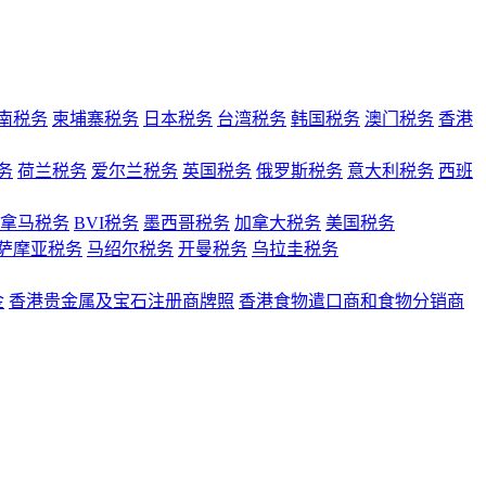
南税务
柬埔寨税务
日本税务
台湾税务
韩国税务
澳门税务
香港
务
荷兰税务
爱尔兰税务
英国税务
俄罗斯税务
意大利税务
西班
拿马税务
BVI税务
墨西哥税务
加拿大税务
美国税务
萨摩亚税务
马绍尔税务
开曼税务
乌拉圭税务
金
香港贵金属及宝石注册商牌照
香港食物遣口商和食物分销商