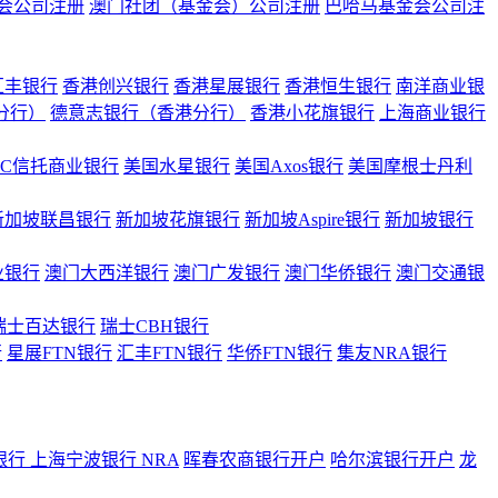
会公司注册
澳门社团（基金会）公司注册
巴哈马基金会公司注
汇丰银行
香港创兴银行
香港星展银行
香港恒生银行
南洋商业银
港分行）
德意志银行（香港分行）
香港小花旗银行
上海商业银行
BC信托商业银行
美国水星银行
美国Axos银行
美国摩根士丹利
新加坡联昌银行
新加坡花旗银行
新加坡Aspire银行
新加坡银行
业银行
澳门大西洋银行
澳门广发银行
澳门华侨银行
澳门交通银
瑞士百达银行
瑞士CBH银行
行
星展FTN银行
汇丰FTN银行
华侨FTN银行
集友NRA银行
银行
上海宁波银行 NRA
晖春农商银行开户
哈尔滨银行开户
龙