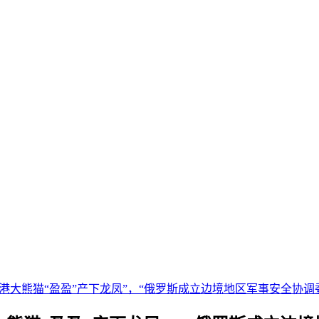
港大熊猫“盈盈”产下龙凤”，“俄罗斯成立边境地区军事安全协调