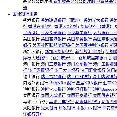
基金会公司注册
新加坡基金会公司注册
巴拿马基金
册
国际银行服务
香港银行
香港建设银行（亚洲）
香港光大银行
香
行
香港东亚银行
香港大新银行
华侨银行（香港）
（香港）
香港众安银行
香港华美银行
大众银行（
美国银行
美国富港银行
美国华美银行
美国摩根大
银行
美国社区联邦储蓄银行
美国蒙特利尔银行
新
新加坡银行
新加坡华侨银行
新加坡汇丰银行
新加
摩根大通银行（新加坡分行）
新加坡富邦银行
新加
澳门银行
澳门工商银行
澳门立桥银行
澳门工银亚
行
澳门发展银行
澳门大丰银行
澳门汇业银行
澳门
瑞士银行
瑞士富地银行
瑞士CIM银行
瑞士瑞讯银
内地外资银行
华侨NRA银行
星展NRA银行
汇丰N
迪拜银行
迪拜WIO银行
迪拜渣打银行
迪拜Banque 
泰国银行
泰国大城银行
泰国开泰银行
泰国盘古银
马来西亚银行
马来汇丰银行
马来华侨银行
马来西
大陆银行
光大银行
浦发银行
中银FTN银行
平安离
江银行开户