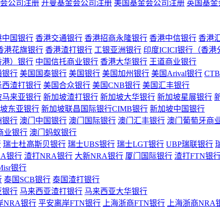
会公司注册
开曼基金会公司注册
美国基金会公司注册
英国基金
港中国银行
香港交通银行
香港招商永隆银行
香港中信银行
香港
香港花旗银行
香港渣打银行
工银亚洲银行
印度ICICI银行（香
香港）银行
中国信托商业银行
香港大华银行
王道商业银行
通银行
美国国泰银行
美国银行
美国加州银行
美国Arival银行
CT
泽西渣打银行
美国合众银行
美国CNB银行
美国汇丰银行
坡马来亚银行
新加坡渣打银行
新加坡大华银行
新加坡星展银行
坡东亚银行
新加坡联昌国际银行CIMB银行
新加坡中国银行
洲银行
澳门中国银行
澳门国际银行
澳门汇丰银行
澳门葡萄牙商
商业银行
澳门蚂蚁银行
行
瑞士杜高斯贝银行
瑞士UBS银行
瑞士LGT银行
UBP瑞联银行
RA银行
渣打NRA银行
大新NRA银行
厦门国际银行
渣打FTN银
Misr银行
行
泰国SCB银行
泰国渣打银行
亚银行
马来西亚渣打银行
马来西亚大华银行
岸NRA银行
平安离岸FTN银行
上海浙商FTN银行
上海浙商NRA