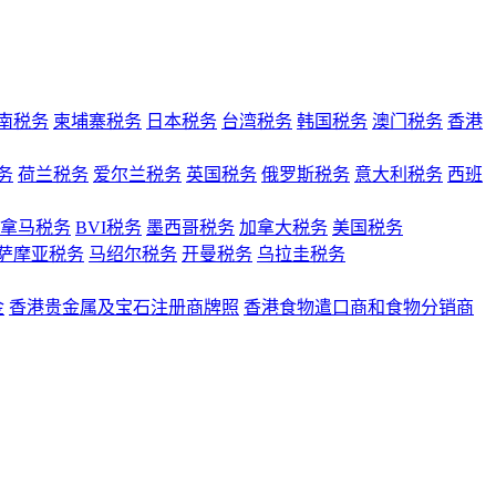
南税务
柬埔寨税务
日本税务
台湾税务
韩国税务
澳门税务
香港
务
荷兰税务
爱尔兰税务
英国税务
俄罗斯税务
意大利税务
西班
拿马税务
BVI税务
墨西哥税务
加拿大税务
美国税务
萨摩亚税务
马绍尔税务
开曼税务
乌拉圭税务
金
香港贵金属及宝石注册商牌照
香港食物遣口商和食物分销商