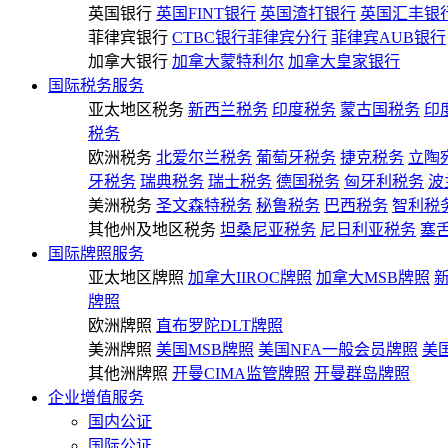
英国银行
英国FINT银行
英国渣打银行
英国汇丰银
菲律宾银行
CTBC银行菲律宾分行
菲律宾AUB银行
加拿大银行
加拿大蒙特利尔
加拿大皇家银行
国际税务服务
亚太地区税务
新西兰税务
印度税务
蒙古国税务
印
税务
欧洲税务
北爱尔兰税务
葡萄牙税务
捷克税务
立陶
牙税务
瑞典税务
瑞士税务
德国税务
匈牙利税务
波
美洲税务
圣文森特税务
秘鲁税务
巴西税务
智利税
其他州及地区税务
坦桑尼亚税务
尼日利亚税务
塞
国际牌照服务
亚太地区牌照
加拿大IIROC牌照
加拿大MSB牌照
牌照
欧洲牌照
直布罗陀DLT牌照
美洲牌照
美国MSB牌照
美国NFA一般会员牌照
美
其他洲牌照
开曼CIMA监管牌照
开曼群岛牌照
企业增值服务
国内公证
国际公证