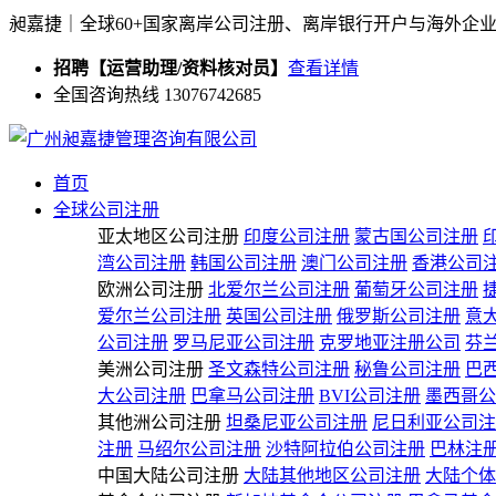
昶嘉捷｜全球60+国家离岸公司注册、离岸银行开户与海外企
招聘【运营助理/资料核对员】
查看详情
全国咨询热线 13076742685
首页
全球公司注册
亚太地区公司注册
印度公司注册
蒙古国公司注册
湾公司注册
韩国公司注册
澳门公司注册
香港公司
欧洲公司注册
北爱尔兰公司注册
葡萄牙公司注册
爱尔兰公司注册
英国公司注册
俄罗斯公司注册
意
公司注册
罗马尼亚公司注册
克罗地亚注册公司
芬
美洲公司注册
圣文森特公司注册
秘鲁公司注册
巴
大公司注册
巴拿马公司注册
BVI公司注册
墨西哥公
其他洲公司注册
坦桑尼亚公司注册
尼日利亚公司注
注册
马绍尔公司注册
沙特阿拉伯公司注册
巴林注
中国大陆公司注册
大陆其他地区公司注册
大陆个体