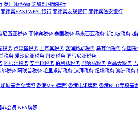
行
英国NatWest
芝加哥国际银行
菲律宾EASTWEST银行
菲律宾友联银行
菲律宾信安银行
度尼西亚税务
菲律宾税务
泰国税务
马来西亚税务
新加坡税务
越
宛税务
卢森堡税务
土耳其税务
塞浦路斯税务
马耳他税务
法国税
兰税务
爱沙尼亚税务
丹麦税务
罗马尼亚税务
务
阿根廷税务
安圭拉税务
伯利兹税务
巴哈马税务
百慕大税务
巴
舌尔税务
阿联酋税务
毛里求斯税务
迪拜税务
纽埃税务
澳洲税务
新加坡基金会牌照
香港MSO牌照
香港电讯牌照
香港BUD专项基
国非会员 NFA牌照