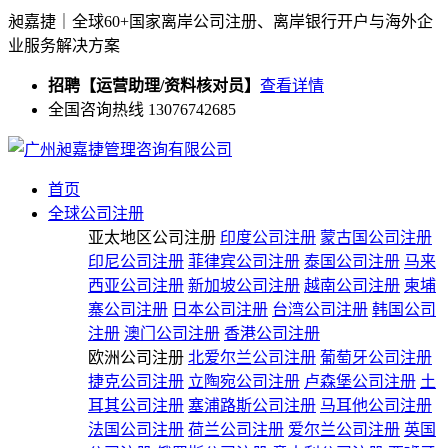
昶嘉捷｜全球60+国家离岸公司注册、离岸银行开户与海外企
业服务解决方案
招聘【运营助理/资料核对员】
查看详情
全国咨询热线 13076742685
首页
全球公司注册
亚太地区公司注册
印度公司注册
蒙古国公司注册
印尼公司注册
菲律宾公司注册
泰国公司注册
马来
西亚公司注册
新加坡公司注册
越南公司注册
柬埔
寨公司注册
日本公司注册
台湾公司注册
韩国公司
注册
澳门公司注册
香港公司注册
欧洲公司注册
北爱尔兰公司注册
葡萄牙公司注册
捷克公司注册
立陶宛公司注册
卢森堡公司注册
土
耳其公司注册
塞浦路斯公司注册
马耳他公司注册
法国公司注册
荷兰公司注册
爱尔兰公司注册
英国