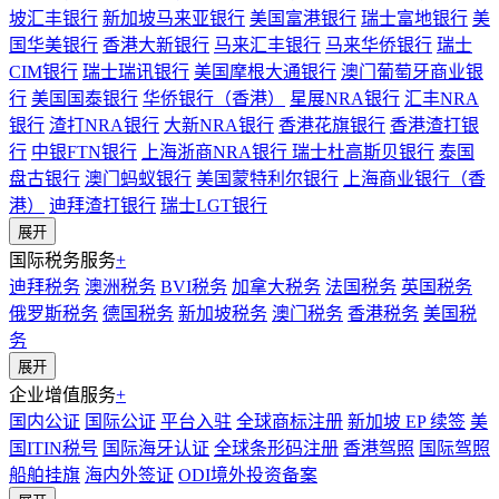
坡汇丰银行
新加坡马来亚银行
美国富港银行
瑞士富地银行
美
国华美银行
香港大新银行
马来汇丰银行
马来华侨银行
瑞士
CIM银行
瑞士瑞讯银行
美国摩根大通银行
澳门葡萄牙商业银
行
美国国泰银行
华侨银行（香港）
星展NRA银行
汇丰NRA
银行
渣打NRA银行
大新NRA银行
香港花旗银行
香港渣打银
行
中银FTN银行
上海浙商NRA银行
瑞士杜高斯贝银行
泰国
盘古银行
澳门蚂蚁银行
美国蒙特利尔银行
上海商业银行（香
港）
迪拜渣打银行
瑞士LGT银行
展开
国际税务服务
+
迪拜税务
澳洲税务
BVI税务
加拿大税务
法国税务
英国税务
俄罗斯税务
德国税务
新加坡税务
澳门税务
香港税务
美国税
务
展开
企业增值服务
+
国内公证
国际公证
平台入驻
全球商标注册
新加坡 EP 续签
美
国ITIN税号
国际海牙认证
全球条形码注册
香港驾照
国际驾照
船舶挂旗
海内外签证
ODI境外投资备案