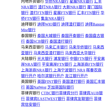
内地外资银行
华侨NRA银行
星展NRA银行
汇丰
NRA银行
渣打NRA银行
大新NRA银行
厦门国际
银行
渣打FTN银行
星展FTN银行
汇丰FTN银行
华
侨FTN银行
集友NRA银行
迪拜银行
迪拜WIO银行
迪拜渣打银行
迪拜Banque
Misr银行
泰国银行
泰国大城银行
泰国开泰银行
泰国盘古银
行
泰国SCB银行
泰国渣打银行
马来西亚银行
马来汇丰银行
马来华侨银行
马来西
亚银行
马来西亚渣打银行
马来西亚大华银行
大陆银行
光大银行
浦发银行
中银FTN银行
平安离
岸NRA银行
平安离岸FTN银行
上海浙商FTN银行
上海浙商NRA银行
上海宁波银行 NRA
晖春农商
银行开户
哈尔滨银行开户
龙江银行开户
英国银行
英国FINT银行
英国渣打银行
英国汇丰银
行
英国NatWest
芝加哥国际银行
菲律宾银行
CTBC银行菲律宾分行
菲律宾AUB银
行
菲律宾EASTWEST银行
菲律宾友联银行
菲律
宾信安银行