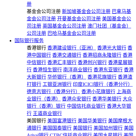
册
基金会公司注册
新加坡基金会公司注册
巴拿马基
金会公司注册
开曼基金会公司注册
美国基金会公
司注册
英国基金会公司注册
澳门社团（基金会）
公司注册
巴哈马基金会公司注册
国际银行服务
香港银行
香港建设银行（亚洲）
香港光大银行
香
港中国银行
香港交通银行
香港招商永隆银行
香港
中信银行
香港汇丰银行
香港创兴银行
香港星展银
行
香港恒生银行
南洋商业银行
香港东亚银行
香港
大新银行
华侨银行（香港）
香港花旗银行
香港渣
打银行
工银亚洲银行
印度ICICI银行（香港分行）
德意志银行（香港分行）
香港小花旗银行
上海商
业银行（香港）
香港众安银行
香港华美银行
大众
银行（香港）银行
中国信托商业银行
香港大华银
行
王道商业银行
美国银行
美国富港银行
美国华美银行
美国摩根大
通银行
美国国泰银行
美国银行
美国加州银行
美国
Arival银行
CTBC信托商业银行
美国水星银行
美国