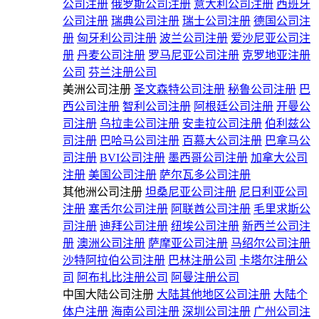
公司注册
俄罗斯公司注册
意大利公司注册
西班牙
公司注册
瑞典公司注册
瑞士公司注册
德国公司注
册
匈牙利公司注册
波兰公司注册
爱沙尼亚公司注
册
丹麦公司注册
罗马尼亚公司注册
克罗地亚注册
公司
芬兰注册公司
美洲公司注册
圣文森特公司注册
秘鲁公司注册
巴
西公司注册
智利公司注册
阿根廷公司注册
开曼公
司注册
乌拉圭公司注册
安圭拉公司注册
伯利兹公
司注册
巴哈马公司注册
百慕大公司注册
巴拿马公
司注册
BVI公司注册
墨西哥公司注册
加拿大公司
注册
美国公司注册
萨尔瓦多公司注册
其他洲公司注册
坦桑尼亚公司注册
尼日利亚公司
注册
塞舌尔公司注册
阿联酋公司注册
毛里求斯公
司注册
迪拜公司注册
纽埃公司注册
新西兰公司注
册
澳洲公司注册
萨摩亚公司注册
马绍尔公司注册
沙特阿拉伯公司注册
巴林注册公司
卡塔尔注册公
司
阿布扎比注册公司
阿曼注册公司
中国大陆公司注册
大陆其他地区公司注册
大陆个
体户注册
海南公司注册
深圳公司注册
广州公司注