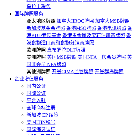
乌拉圭税务
国际牌照服务
亚太地区牌照
加拿大IIROC牌照
加拿大MSB牌照
新加坡基金会牌照
香港MSO牌照
香港电讯牌照
香
港BUD专项基金
香港贵金属及宝石注册商牌照
香
港食物遣口商和食物分销商牌照
欧洲牌照
直布罗陀DLT牌照
美洲牌照
美国MSB牌照
美国NFA一般会员牌照
美
国非会员 NFA牌照
其他洲牌照
开曼CIMA监管牌照
开曼群岛牌照
企业增值服务
国内公证
国际公证
平台入驻
全球商标注册
新加坡 EP 续签
美国ITIN税号
国际海牙认证