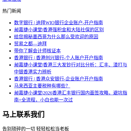
热门新闻
数字银行 | 迪拜WIO银行企业账户-开户指南
昶嘉捷小课堂|香港强积金和大陆社保的区别
给您揭秘墨西哥为什么那么受欢迎的原因
贸易之都—迪拜
带你了解会计师核证本
香港银行 | 香港创兴银行-个人账户开户指南
昶嘉捷小课堂|香港三大发钞行对比分析：汇丰、渣打与
中银香港实力辨析
香港银行 | 香港众安银行-企业账户开户指南
马来西亚主要税种有哪些？
昶嘉捷小课堂|2026香港汇丰银行国内面签攻略，避坑指
南+全流程，小白也能一次过
马上联系我们
告别琐碎的一切 轻轻松松当老板