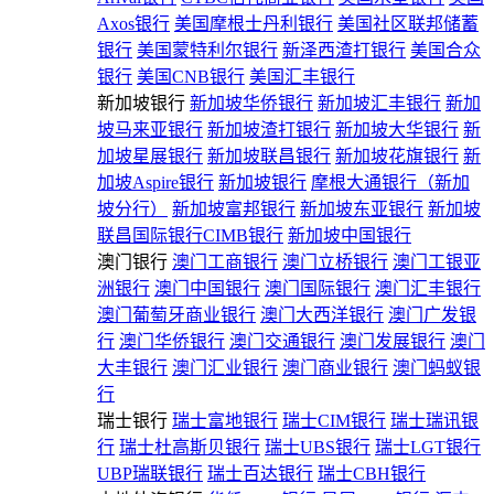
Axos银行
美国摩根士丹利银行
美国社区联邦储蓄
银行
美国蒙特利尔银行
新泽西渣打银行
美国合众
银行
美国CNB银行
美国汇丰银行
新加坡银行
新加坡华侨银行
新加坡汇丰银行
新加
坡马来亚银行
新加坡渣打银行
新加坡大华银行
新
加坡星展银行
新加坡联昌银行
新加坡花旗银行
新
加坡Aspire银行
新加坡银行
摩根大通银行（新加
坡分行）
新加坡富邦银行
新加坡东亚银行
新加坡
联昌国际银行CIMB银行
新加坡中国银行
澳门银行
澳门工商银行
澳门立桥银行
澳门工银亚
洲银行
澳门中国银行
澳门国际银行
澳门汇丰银行
澳门葡萄牙商业银行
澳门大西洋银行
澳门广发银
行
澳门华侨银行
澳门交通银行
澳门发展银行
澳门
大丰银行
澳门汇业银行
澳门商业银行
澳门蚂蚁银
行
瑞士银行
瑞士富地银行
瑞士CIM银行
瑞士瑞讯银
行
瑞士杜高斯贝银行
瑞士UBS银行
瑞士LGT银行
UBP瑞联银行
瑞士百达银行
瑞士CBH银行