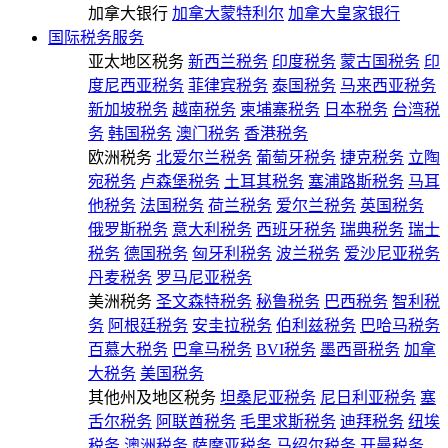
加拿大银行
加拿大蒙特利尔
加拿大皇家银行
国际税务服务
亚太地区税务
新西兰税务
印度税务
蒙古国税务
印
度尼西亚税务
菲律宾税务
泰国税务
马来西亚税务
新加坡税务
越南税务
柬埔寨税务
日本税务
台湾税
务
韩国税务
澳门税务
香港税务
欧洲税务
北爱尔兰税务
葡萄牙税务
捷克税务
立陶
宛税务
卢森堡税务
土耳其税务
塞浦路斯税务
马耳
他税务
法国税务
荷兰税务
爱尔兰税务
英国税务
俄罗斯税务
意大利税务
西班牙税务
瑞典税务
瑞士
税务
德国税务
匈牙利税务
波兰税务
爱沙尼亚税务
丹麦税务
罗马尼亚税务
美洲税务
圣文森特税务
秘鲁税务
巴西税务
智利税
务
阿根廷税务
安圭拉税务
伯利兹税务
巴哈马税务
百慕大税务
巴拿马税务
BVI税务
墨西哥税务
加拿
大税务
美国税务
其他州及地区税务
坦桑尼亚税务
尼日利亚税务
塞
舌尔税务
阿联酋税务
毛里求斯税务
迪拜税务
纽埃
税务
澳洲税务
萨摩亚税务
马绍尔税务
开曼税务