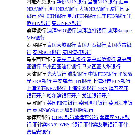
内地外资银行
华侨NRA银行
星展NRA银行
汇丰
NRA银行
渣打NRA银行
大新NRA银行
厦门国际
银行
渣打FTN银行
星展FTN银行
汇丰FTN银行
华
侨FTN银行
集友NRA银行
迪拜银行
迪拜WIO银行
迪拜渣打银行
迪拜Banque
Misr银行
泰国银行
泰国大城银行
泰国开泰银行
泰国盘古银
行
泰国SCB银行
泰国渣打银行
马来西亚银行
马来汇丰银行
马来华侨银行
马来西
亚银行
马来西亚渣打银行
马来西亚大华银行
大陆银行
光大银行
浦发银行
中银FTN银行
平安离
岸NRA银行
平安离岸FTN银行
上海浙商FTN银行
上海浙商NRA银行
上海宁波银行 NRA
晖春农商
银行开户
哈尔滨银行开户
龙江银行开户
英国银行
英国FINT银行
英国渣打银行
英国汇丰银
行
英国NatWest
芝加哥国际银行
菲律宾银行
CTBC银行菲律宾分行
菲律宾AUB银
行
菲律宾EASTWEST银行
菲律宾友联银行
菲律
宾信安银行