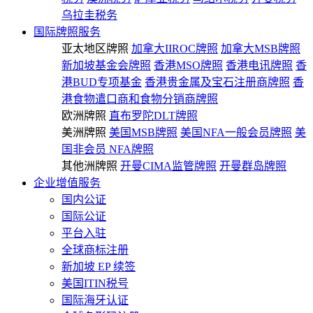
乌拉圭税务
国际牌照服务
亚太地区牌照
加拿大IIROC牌照
加拿大MSB牌照
新加坡基金会牌照
香港MSO牌照
香港电讯牌照
香
港BUD专项基金
香港贵金属及宝石注册商牌照
香
港食物遣口商和食物分销商牌照
欧洲牌照
直布罗陀DLT牌照
美洲牌照
美国MSB牌照
美国NFA一般会员牌照
美
国非会员 NFA牌照
其他洲牌照
开曼CIMA监管牌照
开曼群岛牌照
企业增值服务
国内公证
国际公证
平台入驻
全球商标注册
新加坡 EP 续签
美国ITIN税号
国际海牙认证