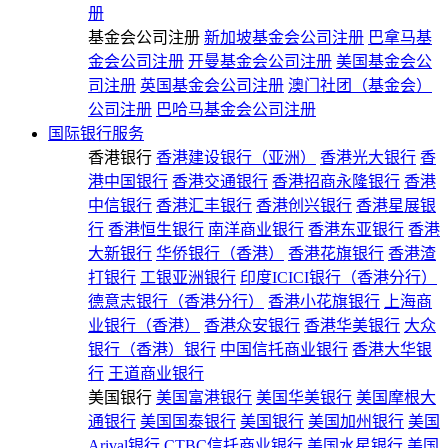
册
基金会公司注册
新加坡基金会公司注册
巴拿马基
金会公司注册
开曼基金会公司注册
美国基金会公
司注册
英国基金会公司注册
澳门社团（基金会）
公司注册
巴哈马基金会公司注册
国际银行服务
香港银行
香港建设银行（亚洲）
香港光大银行
香
港中国银行
香港交通银行
香港招商永隆银行
香港
中信银行
香港汇丰银行
香港创兴银行
香港星展银
行
香港恒生银行
南洋商业银行
香港东亚银行
香港
大新银行
华侨银行（香港）
香港花旗银行
香港渣
打银行
工银亚洲银行
印度ICICI银行（香港分行）
德意志银行（香港分行）
香港小花旗银行
上海商
业银行（香港）
香港众安银行
香港华美银行
大众
银行（香港）银行
中国信托商业银行
香港大华银
行
王道商业银行
美国银行
美国富港银行
美国华美银行
美国摩根大
通银行
美国国泰银行
美国银行
美国加州银行
美国
Arival银行
CTBC信托商业银行
美国水星银行
美国