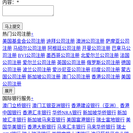
内容：
*
热门公司注册
+
美国基金会公司注册
迪拜公司注册
澳洲公司注册
萨摩亚公司
注册
马绍尔公司注册
阿根廷公司注册
开曼公司注册
巴拿马公
司注册
BVI公司注册
墨西哥公司注册
北爱尔兰公司注册
法国
公司注册
爱尔兰公司注册
英国公司注册
俄罗斯公司注册
德国
公司注册
波兰公司注册
爱沙尼亚公司注册
印度公司注册
蒙古
国公司注册
新加坡公司注册
澳门公司注册
香港公司注册
美国
公司注册
展开
国际银行服务
+
澳门立桥银行
澳门工银亚洲银行
香港建设银行（亚洲）
香港
中国银行
香港汇丰银行
华侨NRA银行
新加坡华侨银行
新加
坡汇丰银行
新加坡马来亚银行
美国富港银行
瑞士富地银行
美
国华美银行
香港大新银行
马来汇丰银行
马来华侨银行
瑞士