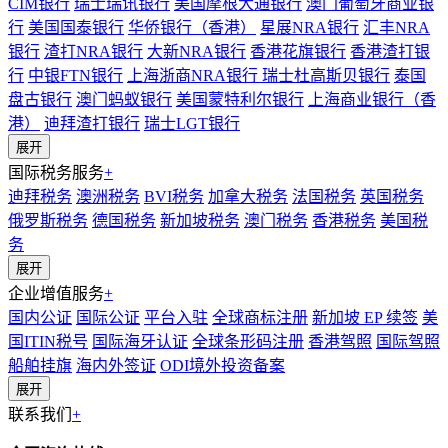
CIM银行
瑞士瑞讯银行
美国摩根大通银行
澳门葡萄牙商业银
行
美国国泰银行
华侨银行（香港）
星展NRA银行
汇丰NRA
银行
渣打NRA银行
大新NRA银行
香港花旗银行
香港渣打银
行
中银FTN银行
上海浙商NRA银行
瑞士杜高斯贝银行
泰国
盘古银行
澳门蚂蚁银行
美国蒙特利尔银行
上海商业银行（香
港）
迪拜渣打银行
瑞士LGT银行
展开
国际税务服务
+
迪拜税务
澳洲税务
BVI税务
加拿大税务
法国税务
英国税务
俄罗斯税务
德国税务
新加坡税务
澳门税务
香港税务
美国税
务
展开
企业增值服务
+
国内公证
国际公证
平台入驻
全球商标注册
新加坡 EP 续签
美
国ITIN税号
国际海牙认证
全球条形码注册
香港驾照
国际驾照
船舶挂旗
海内外签证
ODI境外投资备案
展开
联系我们
+