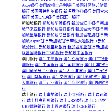
Axos银行
美国摩根士丹利银行
美国社区联邦储蓄
银行
美国蒙特利尔银行
新泽西渣打银行
美国合众
银行
美国CNB银行
美国汇丰银行
新加坡银行
新加坡华侨银行
新加坡汇丰银行
新加
坡马来亚银行
新加坡渣打银行
新加坡大华银行
新
加坡星展银行
新加坡联昌银行
新加坡花旗银行
新
加坡Aspire银行
新加坡银行
摩根大通银行（新加
坡分行）
新加坡富邦银行
新加坡东亚银行
新加坡
联昌国际银行CIMB银行
新加坡中国银行
澳门银行
澳门工商银行
澳门立桥银行
澳门工银亚
洲银行
澳门中国银行
澳门国际银行
澳门汇丰银行
澳门葡萄牙商业银行
澳门大西洋银行
澳门广发银
行
澳门华侨银行
澳门交通银行
澳门发展银行
澳门
大丰银行
澳门汇业银行
澳门商业银行
澳门蚂蚁银
行
瑞士银行
瑞士富地银行
瑞士CIM银行
瑞士瑞讯银
行
瑞士杜高斯贝银行
瑞士UBS银行
瑞士LGT银行
UBP瑞联银行
瑞士百达银行
瑞士CBH银行