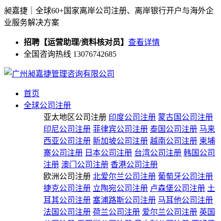
昶嘉捷｜全球60+国家离岸公司注册、离岸银行开户与海外企
业服务解决方案
招聘【运营助理/资料核对员】
查看详情
全国咨询热线 13076742685
首页
全球公司注册
亚太地区公司注册
印度公司注册
蒙古国公司注册
印尼公司注册
菲律宾公司注册
泰国公司注册
马来
西亚公司注册
新加坡公司注册
越南公司注册
柬埔
寨公司注册
日本公司注册
台湾公司注册
韩国公司
注册
澳门公司注册
香港公司注册
欧洲公司注册
北爱尔兰公司注册
葡萄牙公司注册
捷克公司注册
立陶宛公司注册
卢森堡公司注册
土
耳其公司注册
塞浦路斯公司注册
马耳他公司注册
法国公司注册
荷兰公司注册
爱尔兰公司注册
英国