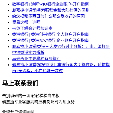
数字银行 | 迪拜WIO银行企业账户-开户指南
昶嘉捷小课堂|香港强积金和大陆社保的区别
给您揭秘墨西哥为什么那么受欢迎的原因
贸易之都—迪拜
带你了解会计师核证本
香港银行 | 香港创兴银行-个人账户开户指南
香港银行 | 香港众安银行-企业账户开户指南
昶嘉捷小课堂|香港三大发钞行对比分析：汇丰、渣打与
中银香港实力辨析
马来西亚主要税种有哪些？
昶嘉捷小课堂|2026香港汇丰银行国内面签攻略，避坑指
南+全流程，小白也能一次过
马上联系我们
告别琐碎的一切 轻轻松松当老板
昶嘉捷专业客服高响应机制随时为您服务
全球开户咨询顾问