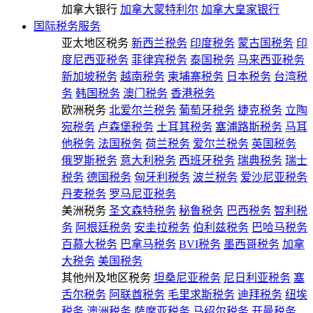
加拿大银行
加拿大蒙特利尔
加拿大皇家银行
国际税务服务
亚太地区税务
新西兰税务
印度税务
蒙古国税务
印
度尼西亚税务
菲律宾税务
泰国税务
马来西亚税务
新加坡税务
越南税务
柬埔寨税务
日本税务
台湾税
务
韩国税务
澳门税务
香港税务
欧洲税务
北爱尔兰税务
葡萄牙税务
捷克税务
立陶
宛税务
卢森堡税务
土耳其税务
塞浦路斯税务
马耳
他税务
法国税务
荷兰税务
爱尔兰税务
英国税务
俄罗斯税务
意大利税务
西班牙税务
瑞典税务
瑞士
税务
德国税务
匈牙利税务
波兰税务
爱沙尼亚税务
丹麦税务
罗马尼亚税务
美洲税务
圣文森特税务
秘鲁税务
巴西税务
智利税
务
阿根廷税务
安圭拉税务
伯利兹税务
巴哈马税务
百慕大税务
巴拿马税务
BVI税务
墨西哥税务
加拿
大税务
美国税务
其他州及地区税务
坦桑尼亚税务
尼日利亚税务
塞
舌尔税务
阿联酋税务
毛里求斯税务
迪拜税务
纽埃
税务
澳洲税务
萨摩亚税务
马绍尔税务
开曼税务