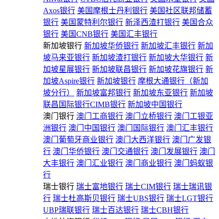
Axos银行
美国摩根士丹利银行
美国社区联邦储蓄
银行
美国蒙特利尔银行
新泽西渣打银行
美国合众
银行
美国CNB银行
美国汇丰银行
新加坡银行
新加坡华侨银行
新加坡汇丰银行
新加
坡马来亚银行
新加坡渣打银行
新加坡大华银行
新
加坡星展银行
新加坡联昌银行
新加坡花旗银行
新
加坡Aspire银行
新加坡银行
摩根大通银行（新加
坡分行）
新加坡富邦银行
新加坡东亚银行
新加坡
联昌国际银行CIMB银行
新加坡中国银行
澳门银行
澳门工商银行
澳门立桥银行
澳门工银亚
洲银行
澳门中国银行
澳门国际银行
澳门汇丰银行
澳门葡萄牙商业银行
澳门大西洋银行
澳门广发银
行
澳门华侨银行
澳门交通银行
澳门发展银行
澳门
大丰银行
澳门汇业银行
澳门商业银行
澳门蚂蚁银
行
瑞士银行
瑞士富地银行
瑞士CIM银行
瑞士瑞讯银
行
瑞士杜高斯贝银行
瑞士UBS银行
瑞士LGT银行
UBP瑞联银行
瑞士百达银行
瑞士CBH银行