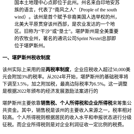
国本土地理中心点即位于此州。州名来自印地安苏
族的语言，代表了“南风之人”（People of the south
wind）。该州是首个赋予非裔美国人选举权的州，
北美大平原贯穿该州西部，是农业发达的一个地
区。旧称为“干沙”或“垦士”。堪萨斯州是全美重要
的农牧业州，著名的通讯公司Sprint Nextel总部即
位于堪萨斯州。
一、堪萨斯州税收制度
该州实际上采用的是
两税率制度
，企业应税收入超过50,000美
元会附加3%的税率。从2024年开始，堪萨斯州的基础税率将
下调至3.5%，加之附加税，最高边际税率为6.5%。这一调整
是根据2022年颁布的经济发展激励法案进行的
堪萨斯州主要依靠
销售税、个人所得税和企业所得税
来筹集公
共资金。其中，销售税是该州的主要收入来源之一，税率相对
较高。个人所得税则根据居民的收入水平和申报状态进行分级
征税。而企业所得税则是对企业利润征收一定比例的税费。