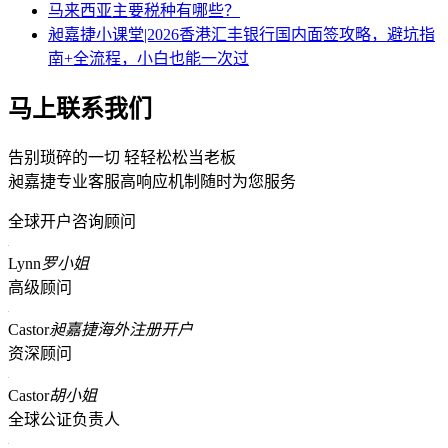
马来西亚主要税种有哪些？
昶嘉捷小课堂|2026香港汇丰银行国内面签攻略，避坑指
南+全流程，小白也能一次过
马上联系我们
告别琐碎的一切 轻轻松松当老板
昶嘉捷专业客服高响应机制随时为您服务
全球开户咨询顾问
Lynn
罗小姐
高级顾问
Castor
昶嘉捷海外注册开户
资深顾问
Castor
胡小姐
全球公证负责人