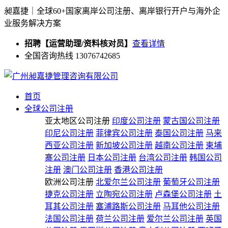
昶嘉捷｜全球60+国家离岸公司注册、离岸银行开户与海外企
业服务解决方案
招聘【运营助理/资料核对员】
查看详情
全国咨询热线 13076742685
首页
全球公司注册
亚太地区公司注册
印度公司注册
蒙古国公司注册
印尼公司注册
菲律宾公司注册
泰国公司注册
马来
西亚公司注册
新加坡公司注册
越南公司注册
柬埔
寨公司注册
日本公司注册
台湾公司注册
韩国公司
注册
澳门公司注册
香港公司注册
欧洲公司注册
北爱尔兰公司注册
葡萄牙公司注册
捷克公司注册
立陶宛公司注册
卢森堡公司注册
土
耳其公司注册
塞浦路斯公司注册
马耳他公司注册
法国公司注册
荷兰公司注册
爱尔兰公司注册
英国