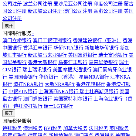
公司注册
波兰公司注册
爱沙尼亚公司注册
印度公司注册
蒙古
国公司注册
新加坡公司注册
澳门公司注册
香港公司注册
美国
公司注册
展开
国际银行服务
+
澳门立桥银行
澳门工银亚洲银行
香港建设银行（亚洲）
香港
中国银行
香港汇丰银行
华侨NRA银行
新加坡华侨银行
新加
坡汇丰银行
新加坡马来亚银行
美国富港银行
瑞士富地银行
美
国华美银行
香港大新银行
马来汇丰银行
马来华侨银行
瑞士
CIM银行
瑞士瑞讯银行
美国摩根大通银行
澳门葡萄牙商业银
行
美国国泰银行
华侨银行（香港）
星展NRA银行
汇丰NRA
银行
渣打NRA银行
大新NRA银行
香港花旗银行
香港渣打银
行
中银FTN银行
上海浙商NRA银行
瑞士杜高斯贝银行
泰国
盘古银行
澳门蚂蚁银行
美国蒙特利尔银行
上海商业银行（香
港）
迪拜渣打银行
瑞士LGT银行
展开
国际税务服务
+
迪拜税务
澳洲税务
BVI税务
加拿大税务
法国税务
英国税务
俄罗斯税务
德国税务
新加坡税务
澳门税务
香港税务
美国税