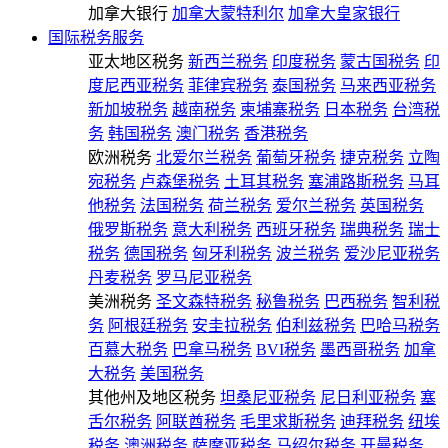
加拿大银行
加拿大蒙特利尔
加拿大皇家银行
国际税务服务
亚太地区税务
新西兰税务
印度税务
蒙古国税务
印
度尼西亚税务
菲律宾税务
泰国税务
马来西亚税务
新加坡税务
越南税务
柬埔寨税务
日本税务
台湾税
务
韩国税务
澳门税务
香港税务
欧洲税务
北爱尔兰税务
葡萄牙税务
捷克税务
立陶
宛税务
卢森堡税务
土耳其税务
塞浦路斯税务
马耳
他税务
法国税务
荷兰税务
爱尔兰税务
英国税务
俄罗斯税务
意大利税务
西班牙税务
瑞典税务
瑞士
税务
德国税务
匈牙利税务
波兰税务
爱沙尼亚税务
丹麦税务
罗马尼亚税务
美洲税务
圣文森特税务
秘鲁税务
巴西税务
智利税
务
阿根廷税务
安圭拉税务
伯利兹税务
巴哈马税务
百慕大税务
巴拿马税务
BVI税务
墨西哥税务
加拿
大税务
美国税务
其他州及地区税务
坦桑尼亚税务
尼日利亚税务
塞
舌尔税务
阿联酋税务
毛里求斯税务
迪拜税务
纽埃
税务
澳洲税务
萨摩亚税务
马绍尔税务
开曼税务