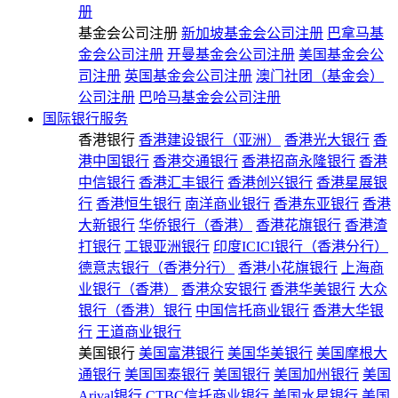
册
基金会公司注册
新加坡基金会公司注册
巴拿马基
金会公司注册
开曼基金会公司注册
美国基金会公
司注册
英国基金会公司注册
澳门社团（基金会）
公司注册
巴哈马基金会公司注册
国际银行服务
香港银行
香港建设银行（亚洲）
香港光大银行
香
港中国银行
香港交通银行
香港招商永隆银行
香港
中信银行
香港汇丰银行
香港创兴银行
香港星展银
行
香港恒生银行
南洋商业银行
香港东亚银行
香港
大新银行
华侨银行（香港）
香港花旗银行
香港渣
打银行
工银亚洲银行
印度ICICI银行（香港分行）
德意志银行（香港分行）
香港小花旗银行
上海商
业银行（香港）
香港众安银行
香港华美银行
大众
银行（香港）银行
中国信托商业银行
香港大华银
行
王道商业银行
美国银行
美国富港银行
美国华美银行
美国摩根大
通银行
美国国泰银行
美国银行
美国加州银行
美国
Arival银行
CTBC信托商业银行
美国水星银行
美国