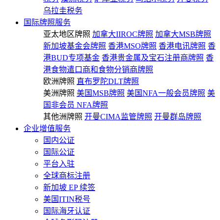
乌拉圭税务
国际牌照服务
亚太地区牌照
加拿大IIROC牌照
加拿大MSB牌照
新加坡基金会牌照
香港MSO牌照
香港电讯牌照
香
港BUD专项基金
香港贵金属及宝石注册商牌照
香
港食物遣口商和食物分销商牌照
欧洲牌照
直布罗陀DLT牌照
美洲牌照
美国MSB牌照
美国NFA一般会员牌照
美
国非会员 NFA牌照
其他洲牌照
开曼CIMA监管牌照
开曼群岛牌照
企业增值服务
国内公证
国际公证
平台入驻
全球商标注册
新加坡 EP 续签
美国ITIN税号
国际海牙认证