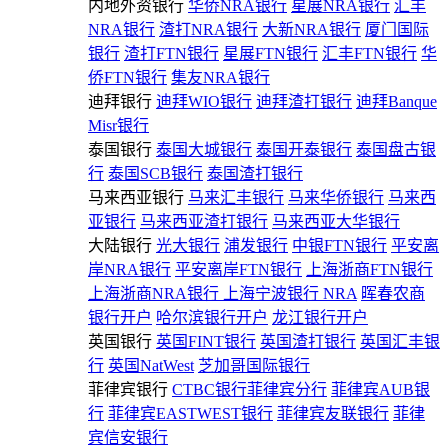
内地外资银行
华侨NRA银行
星展NRA银行
汇丰
NRA银行
渣打NRA银行
大新NRA银行
厦门国际
银行
渣打FTN银行
星展FTN银行
汇丰FTN银行
华
侨FTN银行
集友NRA银行
迪拜银行
迪拜WIO银行
迪拜渣打银行
迪拜Banque
Misr银行
泰国银行
泰国大城银行
泰国开泰银行
泰国盘古银
行
泰国SCB银行
泰国渣打银行
马来西亚银行
马来汇丰银行
马来华侨银行
马来西
亚银行
马来西亚渣打银行
马来西亚大华银行
大陆银行
光大银行
浦发银行
中银FTN银行
平安离
岸NRA银行
平安离岸FTN银行
上海浙商FTN银行
上海浙商NRA银行
上海宁波银行 NRA
晖春农商
银行开户
哈尔滨银行开户
龙江银行开户
英国银行
英国FINT银行
英国渣打银行
英国汇丰银
行
英国NatWest
芝加哥国际银行
菲律宾银行
CTBC银行菲律宾分行
菲律宾AUB银
行
菲律宾EASTWEST银行
菲律宾友联银行
菲律
宾信安银行