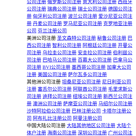
公司注册
俄罗斯公司注册
意大利公司注册
西班牙
公司注册
瑞典公司注册
瑞士公司注册
德国公司注
册
匈牙利公司注册
波兰公司注册
爱沙尼亚公司注
册
丹麦公司注册
罗马尼亚公司注册
克罗地亚注册
公司
芬兰注册公司
美洲公司注册
圣文森特公司注册
秘鲁公司注册
巴
西公司注册
智利公司注册
阿根廷公司注册
开曼公
司注册
乌拉圭公司注册
安圭拉公司注册
伯利兹公
司注册
巴哈马公司注册
百慕大公司注册
巴拿马公
司注册
BVI公司注册
墨西哥公司注册
加拿大公司
注册
美国公司注册
萨尔瓦多公司注册
其他洲公司注册
坦桑尼亚公司注册
尼日利亚公司
注册
塞舌尔公司注册
阿联酋公司注册
毛里求斯公
司注册
迪拜公司注册
纽埃公司注册
新西兰公司注
册
澳洲公司注册
萨摩亚公司注册
马绍尔公司注册
沙特阿拉伯公司注册
巴林注册公司
卡塔尔注册公
司
阿布扎比注册公司
阿曼注册公司
中国大陆公司注册
大陆其他地区公司注册
大陆个
体户注册
海南公司注册
深圳公司注册
广州公司注