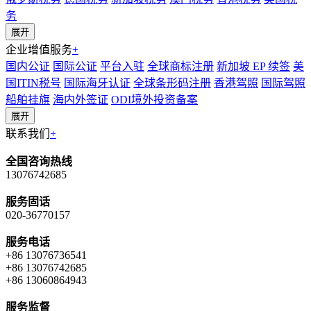
务
展开
企业增值服务
+
国内公证
国际公证
平台入驻
全球商标注册
新加坡 EP 续签
美
国ITIN税号
国际海牙认证
全球条形码注册
香港驾照
国际驾照
船舶挂旗
海内外签证
ODI境外投资备案
展开
联系我们
+
全国咨询热线
13076742685
服务固话
020-36770157
服务电话
+86 13076736541
+86 13076742685
+86 13060864943
服务监督