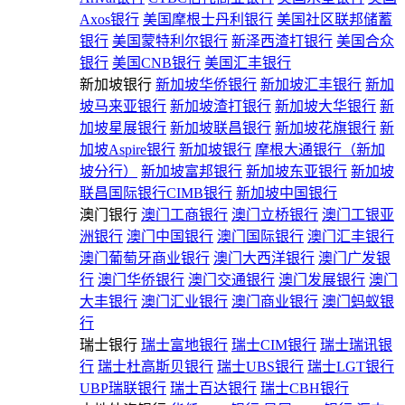
Axos银行
美国摩根士丹利银行
美国社区联邦储蓄
银行
美国蒙特利尔银行
新泽西渣打银行
美国合众
银行
美国CNB银行
美国汇丰银行
新加坡银行
新加坡华侨银行
新加坡汇丰银行
新加
坡马来亚银行
新加坡渣打银行
新加坡大华银行
新
加坡星展银行
新加坡联昌银行
新加坡花旗银行
新
加坡Aspire银行
新加坡银行
摩根大通银行（新加
坡分行）
新加坡富邦银行
新加坡东亚银行
新加坡
联昌国际银行CIMB银行
新加坡中国银行
澳门银行
澳门工商银行
澳门立桥银行
澳门工银亚
洲银行
澳门中国银行
澳门国际银行
澳门汇丰银行
澳门葡萄牙商业银行
澳门大西洋银行
澳门广发银
行
澳门华侨银行
澳门交通银行
澳门发展银行
澳门
大丰银行
澳门汇业银行
澳门商业银行
澳门蚂蚁银
行
瑞士银行
瑞士富地银行
瑞士CIM银行
瑞士瑞讯银
行
瑞士杜高斯贝银行
瑞士UBS银行
瑞士LGT银行
UBP瑞联银行
瑞士百达银行
瑞士CBH银行