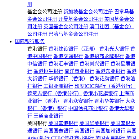
册
基金会公司注册
新加坡基金会公司注册
巴拿马基
金会公司注册
开曼基金会公司注册
美国基金会公
司注册
英国基金会公司注册
澳门社团（基金会）
公司注册
巴哈马基金会公司注册
国际银行服务
香港银行
香港建设银行（亚洲）
香港光大银行
香
港中国银行
香港交通银行
香港招商永隆银行
香港
中信银行
香港汇丰银行
香港创兴银行
香港星展银
行
香港恒生银行
南洋商业银行
香港东亚银行
香港
大新银行
华侨银行（香港）
香港花旗银行
香港渣
打银行
工银亚洲银行
印度ICICI银行（香港分行）
德意志银行（香港分行）
香港小花旗银行
上海商
业银行（香港）
香港众安银行
香港华美银行
大众
银行（香港）银行
中国信托商业银行
香港大华银
行
王道商业银行
美国银行
美国富港银行
美国华美银行
美国摩根大
通银行
美国国泰银行
美国银行
美国加州银行
美国
Arival银行
CTBC信托商业银行
美国水星银行
美国