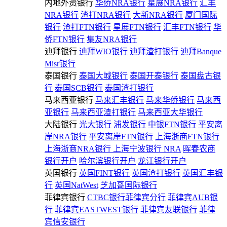
内地外资银行
华侨NRA银行
星展NRA银行
汇丰
NRA银行
渣打NRA银行
大新NRA银行
厦门国际
银行
渣打FTN银行
星展FTN银行
汇丰FTN银行
华
侨FTN银行
集友NRA银行
迪拜银行
迪拜WIO银行
迪拜渣打银行
迪拜Banque
Misr银行
泰国银行
泰国大城银行
泰国开泰银行
泰国盘古银
行
泰国SCB银行
泰国渣打银行
马来西亚银行
马来汇丰银行
马来华侨银行
马来西
亚银行
马来西亚渣打银行
马来西亚大华银行
大陆银行
光大银行
浦发银行
中银FTN银行
平安离
岸NRA银行
平安离岸FTN银行
上海浙商FTN银行
上海浙商NRA银行
上海宁波银行 NRA
晖春农商
银行开户
哈尔滨银行开户
龙江银行开户
英国银行
英国FINT银行
英国渣打银行
英国汇丰银
行
英国NatWest
芝加哥国际银行
菲律宾银行
CTBC银行菲律宾分行
菲律宾AUB银
行
菲律宾EASTWEST银行
菲律宾友联银行
菲律
宾信安银行