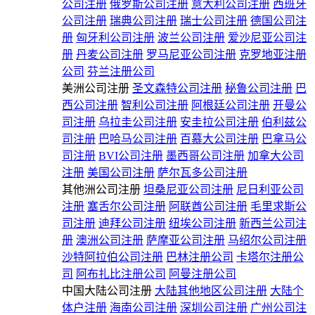
公司注册
俄罗斯公司注册
意大利公司注册
西班牙
公司注册
瑞典公司注册
瑞士公司注册
德国公司注
册
匈牙利公司注册
波兰公司注册
爱沙尼亚公司注
册
丹麦公司注册
罗马尼亚公司注册
克罗地亚注册
公司
芬兰注册公司
美洲公司注册
圣文森特公司注册
秘鲁公司注册
巴
西公司注册
智利公司注册
阿根廷公司注册
开曼公
司注册
乌拉圭公司注册
安圭拉公司注册
伯利兹公
司注册
巴哈马公司注册
百慕大公司注册
巴拿马公
司注册
BVI公司注册
墨西哥公司注册
加拿大公司
注册
美国公司注册
萨尔瓦多公司注册
其他洲公司注册
坦桑尼亚公司注册
尼日利亚公司
注册
塞舌尔公司注册
阿联酋公司注册
毛里求斯公
司注册
迪拜公司注册
纽埃公司注册
新西兰公司注
册
澳洲公司注册
萨摩亚公司注册
马绍尔公司注册
沙特阿拉伯公司注册
巴林注册公司
卡塔尔注册公
司
阿布扎比注册公司
阿曼注册公司
中国大陆公司注册
大陆其他地区公司注册
大陆个
体户注册
海南公司注册
深圳公司注册
广州公司注