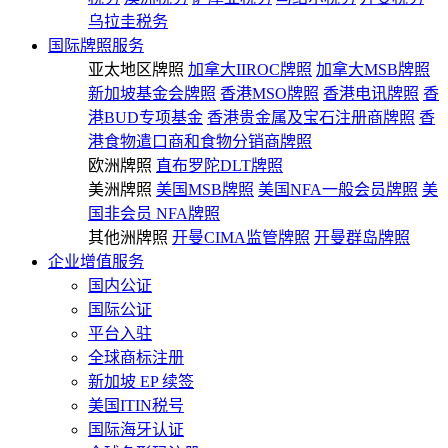
乌拉圭税务
国际牌照服务
亚太地区牌照
加拿大IIROC牌照
加拿大MSB牌照
新加坡基金会牌照
香港MSO牌照
香港电讯牌照
香
港BUD专项基金
香港贵金属及宝石注册商牌照
香
港食物遣口商和食物分销商牌照
欧洲牌照
直布罗陀DLT牌照
美洲牌照
美国MSB牌照
美国NFA一般会员牌照
美
国非会员 NFA牌照
其他洲牌照
开曼CIMA监管牌照
开曼群岛牌照
企业增值服务
国内公证
国际公证
平台入驻
全球商标注册
新加坡 EP 续签
美国ITIN税号
国际海牙认证