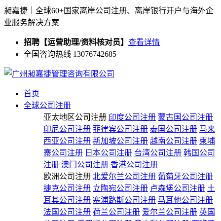
昶嘉捷｜全球60+国家离岸公司注册、离岸银行开户与海外企
业服务解决方案
招聘【运营助理/资料核对员】
查看详情
全国咨询热线 13076742685
首页
全球公司注册
亚太地区公司注册
印度公司注册
蒙古国公司注册
印尼公司注册
菲律宾公司注册
泰国公司注册
马来
西亚公司注册
新加坡公司注册
越南公司注册
柬埔
寨公司注册
日本公司注册
台湾公司注册
韩国公司
注册
澳门公司注册
香港公司注册
欧洲公司注册
北爱尔兰公司注册
葡萄牙公司注册
捷克公司注册
立陶宛公司注册
卢森堡公司注册
土
耳其公司注册
塞浦路斯公司注册
马耳他公司注册
法国公司注册
荷兰公司注册
爱尔兰公司注册
英国