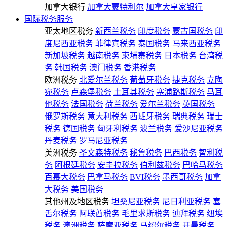
加拿大银行
加拿大蒙特利尔
加拿大皇家银行
国际税务服务
亚太地区税务
新西兰税务
印度税务
蒙古国税务
印
度尼西亚税务
菲律宾税务
泰国税务
马来西亚税务
新加坡税务
越南税务
柬埔寨税务
日本税务
台湾税
务
韩国税务
澳门税务
香港税务
欧洲税务
北爱尔兰税务
葡萄牙税务
捷克税务
立陶
宛税务
卢森堡税务
土耳其税务
塞浦路斯税务
马耳
他税务
法国税务
荷兰税务
爱尔兰税务
英国税务
俄罗斯税务
意大利税务
西班牙税务
瑞典税务
瑞士
税务
德国税务
匈牙利税务
波兰税务
爱沙尼亚税务
丹麦税务
罗马尼亚税务
美洲税务
圣文森特税务
秘鲁税务
巴西税务
智利税
务
阿根廷税务
安圭拉税务
伯利兹税务
巴哈马税务
百慕大税务
巴拿马税务
BVI税务
墨西哥税务
加拿
大税务
美国税务
其他州及地区税务
坦桑尼亚税务
尼日利亚税务
塞
舌尔税务
阿联酋税务
毛里求斯税务
迪拜税务
纽埃
税务
澳洲税务
萨摩亚税务
马绍尔税务
开曼税务