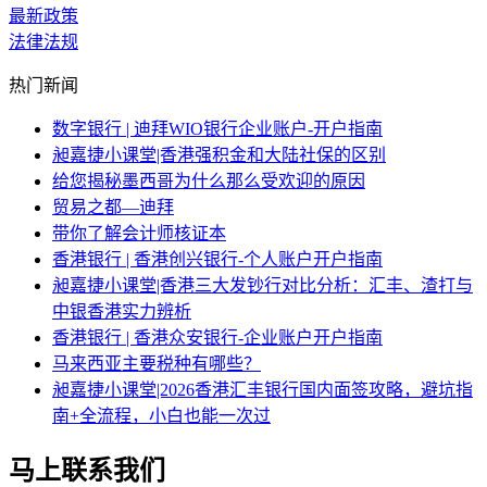
最新政策
法律法规
热门新闻
数字银行 | 迪拜WIO银行企业账户-开户指南
昶嘉捷小课堂|香港强积金和大陆社保的区别
给您揭秘墨西哥为什么那么受欢迎的原因
贸易之都—迪拜
带你了解会计师核证本
香港银行 | 香港创兴银行-个人账户开户指南
昶嘉捷小课堂|香港三大发钞行对比分析：汇丰、渣打与
中银香港实力辨析
香港银行 | 香港众安银行-企业账户开户指南
马来西亚主要税种有哪些？
昶嘉捷小课堂|2026香港汇丰银行国内面签攻略，避坑指
南+全流程，小白也能一次过
马上联系我们