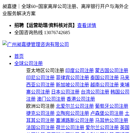
昶嘉捷｜全球60+国家离岸公司注册、离岸银行开户与海外企
业服务解决方案
招聘【运营助理/资料核对员】
查看详情
全国咨询热线 13076742685
首页
全球公司注册
亚太地区公司注册
印度公司注册
蒙古国公司注册
印尼公司注册
菲律宾公司注册
泰国公司注册
马来
西亚公司注册
新加坡公司注册
越南公司注册
柬埔
寨公司注册
日本公司注册
台湾公司注册
韩国公司
注册
澳门公司注册
香港公司注册
欧洲公司注册
北爱尔兰公司注册
葡萄牙公司注册
捷克公司注册
立陶宛公司注册
卢森堡公司注册
土
耳其公司注册
塞浦路斯公司注册
马耳他公司注册
法国公司注册
荷兰公司注册
爱尔兰公司注册
英国