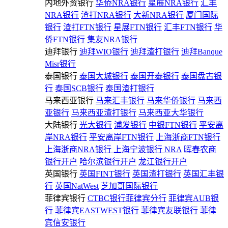
内地外资银行
华侨NRA银行
星展NRA银行
汇丰
NRA银行
渣打NRA银行
大新NRA银行
厦门国际
银行
渣打FTN银行
星展FTN银行
汇丰FTN银行
华
侨FTN银行
集友NRA银行
迪拜银行
迪拜WIO银行
迪拜渣打银行
迪拜Banque
Misr银行
泰国银行
泰国大城银行
泰国开泰银行
泰国盘古银
行
泰国SCB银行
泰国渣打银行
马来西亚银行
马来汇丰银行
马来华侨银行
马来西
亚银行
马来西亚渣打银行
马来西亚大华银行
大陆银行
光大银行
浦发银行
中银FTN银行
平安离
岸NRA银行
平安离岸FTN银行
上海浙商FTN银行
上海浙商NRA银行
上海宁波银行 NRA
晖春农商
银行开户
哈尔滨银行开户
龙江银行开户
英国银行
英国FINT银行
英国渣打银行
英国汇丰银
行
英国NatWest
芝加哥国际银行
菲律宾银行
CTBC银行菲律宾分行
菲律宾AUB银
行
菲律宾EASTWEST银行
菲律宾友联银行
菲律
宾信安银行