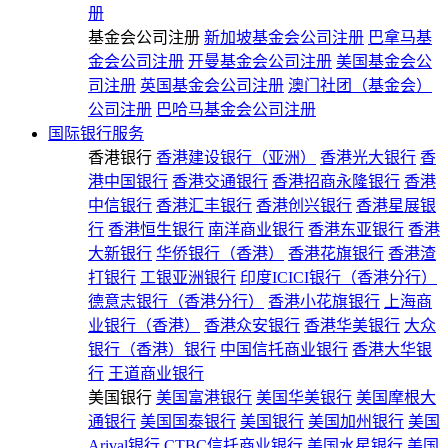
册
基金会公司注册
新加坡基金会公司注册
巴拿马基
金会公司注册
开曼基金会公司注册
美国基金会公
司注册
英国基金会公司注册
澳门社团（基金会）
公司注册
巴哈马基金会公司注册
国际银行服务
香港银行
香港建设银行（亚洲）
香港光大银行
香
港中国银行
香港交通银行
香港招商永隆银行
香港
中信银行
香港汇丰银行
香港创兴银行
香港星展银
行
香港恒生银行
南洋商业银行
香港东亚银行
香港
大新银行
华侨银行（香港）
香港花旗银行
香港渣
打银行
工银亚洲银行
印度ICICI银行（香港分行）
德意志银行（香港分行）
香港小花旗银行
上海商
业银行（香港）
香港众安银行
香港华美银行
大众
银行（香港）银行
中国信托商业银行
香港大华银
行
王道商业银行
美国银行
美国富港银行
美国华美银行
美国摩根大
通银行
美国国泰银行
美国银行
美国加州银行
美国
Arival银行
CTBC信托商业银行
美国水星银行
美国