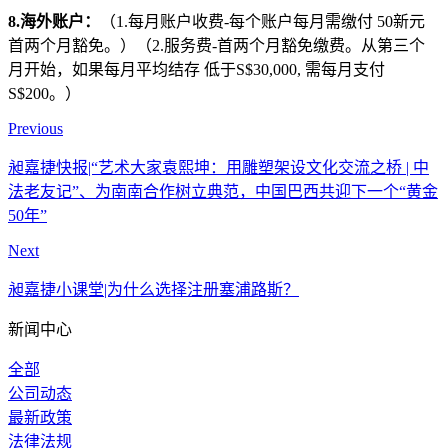
8.海外账户：
（1.每月账户收费-每个账户每月需缴付 50新元
首两个月豁免。）（2.服务费-首两个月豁免缴费。从第三个
月开始，如果每月平均结存 低于S$30,000, 需每月支付
S$200。）
Previous
昶嘉捷快报|“艺术大家袁熙坤：用雕塑架设文化交流之桥 | 中
法老友记”、为南南合作树立典范，中国巴西共迎下一个“黄金
50年”
Next
昶嘉捷小课堂|为什么选择注册塞浦路斯？
新闻中心
全部
公司动态
最新政策
法律法规