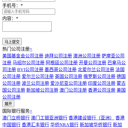
手机号：
*
内容：
*
热门公司注册
+
美国基金会公司注册
迪拜公司注册
澳洲公司注册
萨摩亚公司
注册
马绍尔公司注册
阿根廷公司注册
开曼公司注册
巴拿马公
司注册
BVI公司注册
墨西哥公司注册
北爱尔兰公司注册
法国
公司注册
爱尔兰公司注册
英国公司注册
俄罗斯公司注册
德国
公司注册
波兰公司注册
爱沙尼亚公司注册
印度公司注册
蒙古
国公司注册
新加坡公司注册
澳门公司注册
香港公司注册
美国
公司注册
展开
国际银行服务
+
澳门立桥银行
澳门工银亚洲银行
香港建设银行（亚洲）
香港
中国银行
香港汇丰银行
华侨NRA银行
新加坡华侨银行
新加