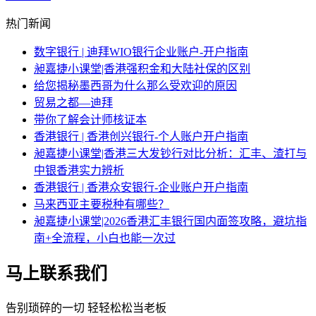
热门新闻
数字银行 | 迪拜WIO银行企业账户-开户指南
昶嘉捷小课堂|香港强积金和大陆社保的区别
给您揭秘墨西哥为什么那么受欢迎的原因
贸易之都—迪拜
带你了解会计师核证本
香港银行 | 香港创兴银行-个人账户开户指南
昶嘉捷小课堂|香港三大发钞行对比分析：汇丰、渣打与
中银香港实力辨析
香港银行 | 香港众安银行-企业账户开户指南
马来西亚主要税种有哪些？
昶嘉捷小课堂|2026香港汇丰银行国内面签攻略，避坑指
南+全流程，小白也能一次过
马上联系我们
告别琐碎的一切 轻轻松松当老板