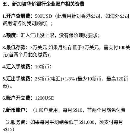
五、新加坡华侨银行企业账户相关资费
1.开户查册费：
500USD（此费用针对香港公司，如海外公司
费用请咨询我司顾问）；
2.额度：
汇入汇出没上限，没有保险理财要求；
3.最低存款：
3万美元 如果月结存低于3万美元，需支付100美
元(首两个月豁免缴费)；
4.汇入手续费：
10新币；
5.汇出手续费：
25新币(电汇)+1/8% (最少10新币，最高120新
币) 。
6.账户开立费：
1200USD
7.新币账户：
（1.账户费用：每月S$10，首两个月豁免付费
（2.服务费：如果每月平均结余低于S$1,000，须支付每月
S$15）