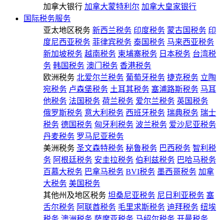
加拿大银行
加拿大蒙特利尔
加拿大皇家银行
国际税务服务
亚太地区税务
新西兰税务
印度税务
蒙古国税务
印
度尼西亚税务
菲律宾税务
泰国税务
马来西亚税务
新加坡税务
越南税务
柬埔寨税务
日本税务
台湾税
务
韩国税务
澳门税务
香港税务
欧洲税务
北爱尔兰税务
葡萄牙税务
捷克税务
立陶
宛税务
卢森堡税务
土耳其税务
塞浦路斯税务
马耳
他税务
法国税务
荷兰税务
爱尔兰税务
英国税务
俄罗斯税务
意大利税务
西班牙税务
瑞典税务
瑞士
税务
德国税务
匈牙利税务
波兰税务
爱沙尼亚税务
丹麦税务
罗马尼亚税务
美洲税务
圣文森特税务
秘鲁税务
巴西税务
智利税
务
阿根廷税务
安圭拉税务
伯利兹税务
巴哈马税务
百慕大税务
巴拿马税务
BVI税务
墨西哥税务
加拿
大税务
美国税务
其他州及地区税务
坦桑尼亚税务
尼日利亚税务
塞
舌尔税务
阿联酋税务
毛里求斯税务
迪拜税务
纽埃
税务
澳洲税务
萨摩亚税务
马绍尔税务
开曼税务