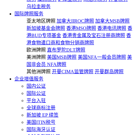
乌拉圭税务
国际牌照服务
亚太地区牌照
加拿大IIROC牌照
加拿大MSB牌照
新加坡基金会牌照
香港MSO牌照
香港电讯牌照
香
港BUD专项基金
香港贵金属及宝石注册商牌照
香
港食物遣口商和食物分销商牌照
欧洲牌照
直布罗陀DLT牌照
美洲牌照
美国MSB牌照
美国NFA一般会员牌照
美
国非会员 NFA牌照
其他洲牌照
开曼CIMA监管牌照
开曼群岛牌照
企业增值服务
国内公证
国际公证
平台入驻
全球商标注册
新加坡 EP 续签
美国ITIN税号
国际海牙认证