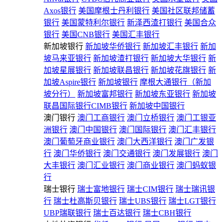
Axos银行
美国摩根士丹利银行
美国社区联邦储蓄
银行
美国蒙特利尔银行
新泽西渣打银行
美国合众
银行
美国CNB银行
美国汇丰银行
新加坡银行
新加坡华侨银行
新加坡汇丰银行
新加
坡马来亚银行
新加坡渣打银行
新加坡大华银行
新
加坡星展银行
新加坡联昌银行
新加坡花旗银行
新
加坡Aspire银行
新加坡银行
摩根大通银行（新加
坡分行）
新加坡富邦银行
新加坡东亚银行
新加坡
联昌国际银行CIMB银行
新加坡中国银行
澳门银行
澳门工商银行
澳门立桥银行
澳门工银亚
洲银行
澳门中国银行
澳门国际银行
澳门汇丰银行
澳门葡萄牙商业银行
澳门大西洋银行
澳门广发银
行
澳门华侨银行
澳门交通银行
澳门发展银行
澳门
大丰银行
澳门汇业银行
澳门商业银行
澳门蚂蚁银
行
瑞士银行
瑞士富地银行
瑞士CIM银行
瑞士瑞讯银
行
瑞士杜高斯贝银行
瑞士UBS银行
瑞士LGT银行
UBP瑞联银行
瑞士百达银行
瑞士CBH银行