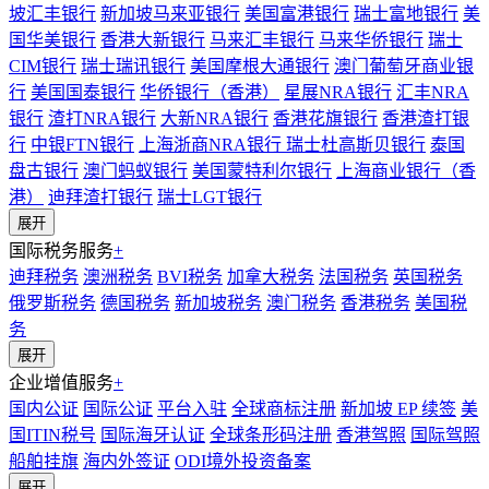
坡汇丰银行
新加坡马来亚银行
美国富港银行
瑞士富地银行
美
国华美银行
香港大新银行
马来汇丰银行
马来华侨银行
瑞士
CIM银行
瑞士瑞讯银行
美国摩根大通银行
澳门葡萄牙商业银
行
美国国泰银行
华侨银行（香港）
星展NRA银行
汇丰NRA
银行
渣打NRA银行
大新NRA银行
香港花旗银行
香港渣打银
行
中银FTN银行
上海浙商NRA银行
瑞士杜高斯贝银行
泰国
盘古银行
澳门蚂蚁银行
美国蒙特利尔银行
上海商业银行（香
港）
迪拜渣打银行
瑞士LGT银行
展开
国际税务服务
+
迪拜税务
澳洲税务
BVI税务
加拿大税务
法国税务
英国税务
俄罗斯税务
德国税务
新加坡税务
澳门税务
香港税务
美国税
务
展开
企业增值服务
+
国内公证
国际公证
平台入驻
全球商标注册
新加坡 EP 续签
美
国ITIN税号
国际海牙认证
全球条形码注册
香港驾照
国际驾照
船舶挂旗
海内外签证
ODI境外投资备案
展开