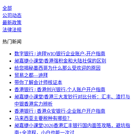
全部
公司动态
最新政策
法律法规
热门新闻
数字银行 | 迪拜WIO银行企业账户-开户指南
昶嘉捷小课堂|香港强积金和大陆社保的区别
给您揭秘墨西哥为什么那么受欢迎的原因
贸易之都—迪拜
带你了解会计师核证本
香港银行 | 香港创兴银行-个人账户开户指南
昶嘉捷小课堂|香港三大发钞行对比分析：汇丰、渣打与
中银香港实力辨析
香港银行 | 香港众安银行-企业账户开户指南
马来西亚主要税种有哪些？
昶嘉捷小课堂|2026香港汇丰银行国内面签攻略，避坑指
南+全流程，小白也能一次过