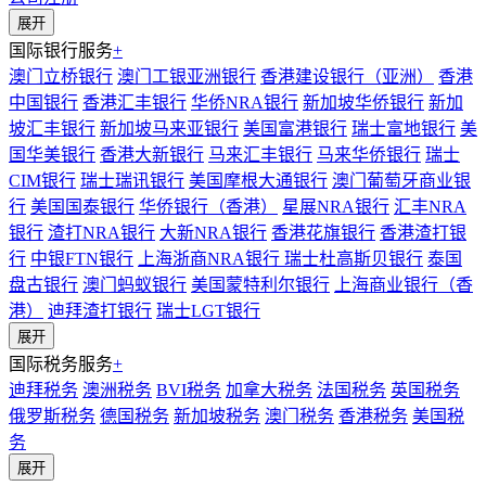
展开
国际银行服务
+
澳门立桥银行
澳门工银亚洲银行
香港建设银行（亚洲）
香港
中国银行
香港汇丰银行
华侨NRA银行
新加坡华侨银行
新加
坡汇丰银行
新加坡马来亚银行
美国富港银行
瑞士富地银行
美
国华美银行
香港大新银行
马来汇丰银行
马来华侨银行
瑞士
CIM银行
瑞士瑞讯银行
美国摩根大通银行
澳门葡萄牙商业银
行
美国国泰银行
华侨银行（香港）
星展NRA银行
汇丰NRA
银行
渣打NRA银行
大新NRA银行
香港花旗银行
香港渣打银
行
中银FTN银行
上海浙商NRA银行
瑞士杜高斯贝银行
泰国
盘古银行
澳门蚂蚁银行
美国蒙特利尔银行
上海商业银行（香
港）
迪拜渣打银行
瑞士LGT银行
展开
国际税务服务
+
迪拜税务
澳洲税务
BVI税务
加拿大税务
法国税务
英国税务
俄罗斯税务
德国税务
新加坡税务
澳门税务
香港税务
美国税
务
展开