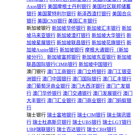
Axos银行
美国摩根士丹利银行
美国社区联邦储蓄
银行
美国蒙特利尔银行
新泽西渣打银行
美国合众
银行
美国CNB银行
美国汇丰银行
新加坡银行
新加坡华侨银行
新加坡汇丰银行
新加
坡马来亚银行
新加坡渣打银行
新加坡大华银行
新
加坡星展银行
新加坡联昌银行
新加坡花旗银行
新
加坡Aspire银行
新加坡银行
摩根大通银行（新加
坡分行）
新加坡富邦银行
新加坡东亚银行
新加坡
联昌国际银行CIMB银行
新加坡中国银行
澳门银行
澳门工商银行
澳门立桥银行
澳门工银亚
洲银行
澳门中国银行
澳门国际银行
澳门汇丰银行
澳门葡萄牙商业银行
澳门大西洋银行
澳门广发银
行
澳门华侨银行
澳门交通银行
澳门发展银行
澳门
大丰银行
澳门汇业银行
澳门商业银行
澳门蚂蚁银
行
瑞士银行
瑞士富地银行
瑞士CIM银行
瑞士瑞讯银
行
瑞士杜高斯贝银行
瑞士UBS银行
瑞士LGT银行
UBP瑞联银行
瑞士百达银行
瑞士CBH银行