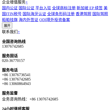
企业增值服务
+
国内公证
国际公证
平台入驻
全球商标注册
新加坡 EP 续签
美
国ITIN税号
国际海牙认证
全球条形码注册
香港驾照
国际驾照
船舶挂旗
海内外签证
ODI境外投资备案
展开
联系我们
+
全国咨询热线
13076742685
服务固话
020-36770157
服务电话
+86 13076736541
+86 13076742685
+86 13060864943
服务监督
业务咨询热线：+86 13076742685
24小时值班客服