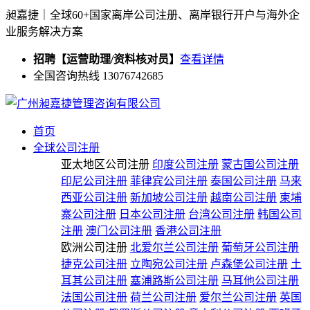
昶嘉捷｜全球60+国家离岸公司注册、离岸银行开户与海外企
业服务解决方案
招聘【运营助理/资料核对员】
查看详情
全国咨询热线 13076742685
首页
全球公司注册
亚太地区公司注册
印度公司注册
蒙古国公司注册
印尼公司注册
菲律宾公司注册
泰国公司注册
马来
西亚公司注册
新加坡公司注册
越南公司注册
柬埔
寨公司注册
日本公司注册
台湾公司注册
韩国公司
注册
澳门公司注册
香港公司注册
欧洲公司注册
北爱尔兰公司注册
葡萄牙公司注册
捷克公司注册
立陶宛公司注册
卢森堡公司注册
土
耳其公司注册
塞浦路斯公司注册
马耳他公司注册
法国公司注册
荷兰公司注册
爱尔兰公司注册
英国