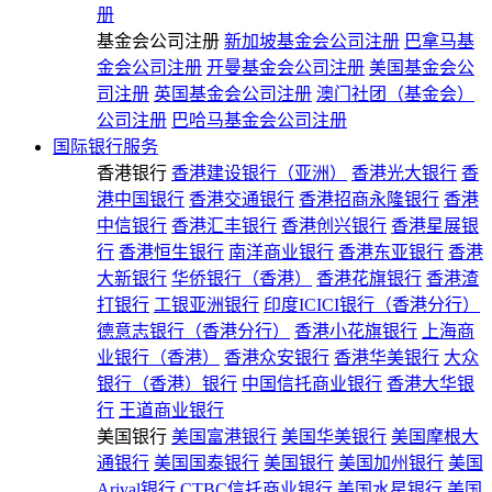
册
基金会公司注册
新加坡基金会公司注册
巴拿马基
金会公司注册
开曼基金会公司注册
美国基金会公
司注册
英国基金会公司注册
澳门社团（基金会）
公司注册
巴哈马基金会公司注册
国际银行服务
香港银行
香港建设银行（亚洲）
香港光大银行
香
港中国银行
香港交通银行
香港招商永隆银行
香港
中信银行
香港汇丰银行
香港创兴银行
香港星展银
行
香港恒生银行
南洋商业银行
香港东亚银行
香港
大新银行
华侨银行（香港）
香港花旗银行
香港渣
打银行
工银亚洲银行
印度ICICI银行（香港分行）
德意志银行（香港分行）
香港小花旗银行
上海商
业银行（香港）
香港众安银行
香港华美银行
大众
银行（香港）银行
中国信托商业银行
香港大华银
行
王道商业银行
美国银行
美国富港银行
美国华美银行
美国摩根大
通银行
美国国泰银行
美国银行
美国加州银行
美国
Arival银行
CTBC信托商业银行
美国水星银行
美国