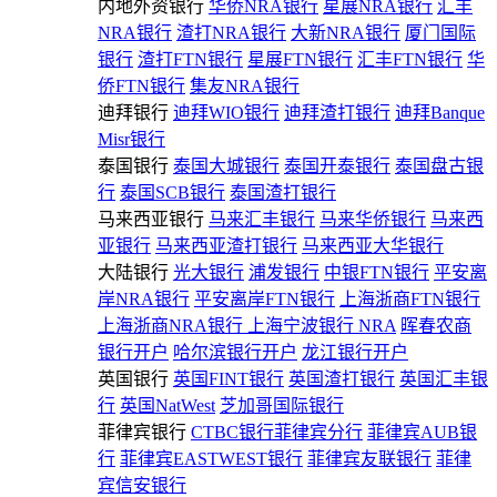
内地外资银行
华侨NRA银行
星展NRA银行
汇丰
NRA银行
渣打NRA银行
大新NRA银行
厦门国际
银行
渣打FTN银行
星展FTN银行
汇丰FTN银行
华
侨FTN银行
集友NRA银行
迪拜银行
迪拜WIO银行
迪拜渣打银行
迪拜Banque
Misr银行
泰国银行
泰国大城银行
泰国开泰银行
泰国盘古银
行
泰国SCB银行
泰国渣打银行
马来西亚银行
马来汇丰银行
马来华侨银行
马来西
亚银行
马来西亚渣打银行
马来西亚大华银行
大陆银行
光大银行
浦发银行
中银FTN银行
平安离
岸NRA银行
平安离岸FTN银行
上海浙商FTN银行
上海浙商NRA银行
上海宁波银行 NRA
晖春农商
银行开户
哈尔滨银行开户
龙江银行开户
英国银行
英国FINT银行
英国渣打银行
英国汇丰银
行
英国NatWest
芝加哥国际银行
菲律宾银行
CTBC银行菲律宾分行
菲律宾AUB银
行
菲律宾EASTWEST银行
菲律宾友联银行
菲律
宾信安银行