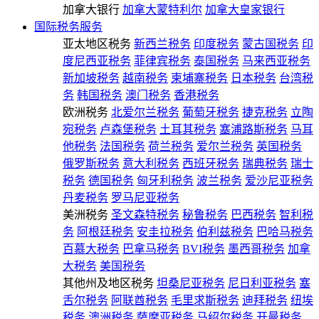
加拿大银行
加拿大蒙特利尔
加拿大皇家银行
国际税务服务
亚太地区税务
新西兰税务
印度税务
蒙古国税务
印
度尼西亚税务
菲律宾税务
泰国税务
马来西亚税务
新加坡税务
越南税务
柬埔寨税务
日本税务
台湾税
务
韩国税务
澳门税务
香港税务
欧洲税务
北爱尔兰税务
葡萄牙税务
捷克税务
立陶
宛税务
卢森堡税务
土耳其税务
塞浦路斯税务
马耳
他税务
法国税务
荷兰税务
爱尔兰税务
英国税务
俄罗斯税务
意大利税务
西班牙税务
瑞典税务
瑞士
税务
德国税务
匈牙利税务
波兰税务
爱沙尼亚税务
丹麦税务
罗马尼亚税务
美洲税务
圣文森特税务
秘鲁税务
巴西税务
智利税
务
阿根廷税务
安圭拉税务
伯利兹税务
巴哈马税务
百慕大税务
巴拿马税务
BVI税务
墨西哥税务
加拿
大税务
美国税务
其他州及地区税务
坦桑尼亚税务
尼日利亚税务
塞
舌尔税务
阿联酋税务
毛里求斯税务
迪拜税务
纽埃
税务
澳洲税务
萨摩亚税务
马绍尔税务
开曼税务