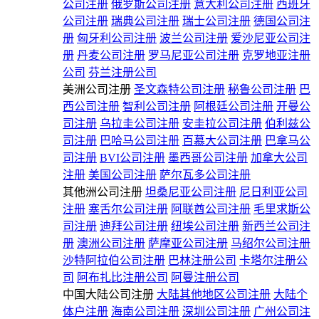
公司注册
俄罗斯公司注册
意大利公司注册
西班牙
公司注册
瑞典公司注册
瑞士公司注册
德国公司注
册
匈牙利公司注册
波兰公司注册
爱沙尼亚公司注
册
丹麦公司注册
罗马尼亚公司注册
克罗地亚注册
公司
芬兰注册公司
美洲公司注册
圣文森特公司注册
秘鲁公司注册
巴
西公司注册
智利公司注册
阿根廷公司注册
开曼公
司注册
乌拉圭公司注册
安圭拉公司注册
伯利兹公
司注册
巴哈马公司注册
百慕大公司注册
巴拿马公
司注册
BVI公司注册
墨西哥公司注册
加拿大公司
注册
美国公司注册
萨尔瓦多公司注册
其他洲公司注册
坦桑尼亚公司注册
尼日利亚公司
注册
塞舌尔公司注册
阿联酋公司注册
毛里求斯公
司注册
迪拜公司注册
纽埃公司注册
新西兰公司注
册
澳洲公司注册
萨摩亚公司注册
马绍尔公司注册
沙特阿拉伯公司注册
巴林注册公司
卡塔尔注册公
司
阿布扎比注册公司
阿曼注册公司
中国大陆公司注册
大陆其他地区公司注册
大陆个
体户注册
海南公司注册
深圳公司注册
广州公司注