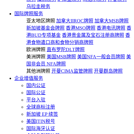
乌拉圭税务
国际牌照服务
亚太地区牌照
加拿大IIROC牌照
加拿大MSB牌照
新加坡基金会牌照
香港MSO牌照
香港电讯牌照
香
港BUD专项基金
香港贵金属及宝石注册商牌照
香
港食物遣口商和食物分销商牌照
欧洲牌照
直布罗陀DLT牌照
美洲牌照
美国MSB牌照
美国NFA一般会员牌照
美
国非会员 NFA牌照
其他洲牌照
开曼CIMA监管牌照
开曼群岛牌照
企业增值服务
国内公证
国际公证
平台入驻
全球商标注册
新加坡 EP 续签
美国ITIN税号
国际海牙认证