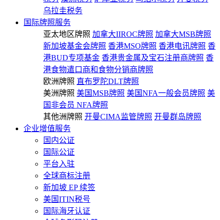
乌拉圭税务
国际牌照服务
亚太地区牌照
加拿大IIROC牌照
加拿大MSB牌照
新加坡基金会牌照
香港MSO牌照
香港电讯牌照
香
港BUD专项基金
香港贵金属及宝石注册商牌照
香
港食物遣口商和食物分销商牌照
欧洲牌照
直布罗陀DLT牌照
美洲牌照
美国MSB牌照
美国NFA一般会员牌照
美
国非会员 NFA牌照
其他洲牌照
开曼CIMA监管牌照
开曼群岛牌照
企业增值服务
国内公证
国际公证
平台入驻
全球商标注册
新加坡 EP 续签
美国ITIN税号
国际海牙认证