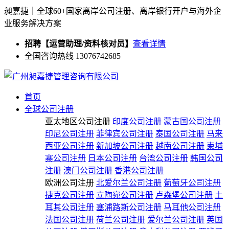
昶嘉捷｜全球60+国家离岸公司注册、离岸银行开户与海外企
业服务解决方案
招聘【运营助理/资料核对员】
查看详情
全国咨询热线 13076742685
首页
全球公司注册
亚太地区公司注册
印度公司注册
蒙古国公司注册
印尼公司注册
菲律宾公司注册
泰国公司注册
马来
西亚公司注册
新加坡公司注册
越南公司注册
柬埔
寨公司注册
日本公司注册
台湾公司注册
韩国公司
注册
澳门公司注册
香港公司注册
欧洲公司注册
北爱尔兰公司注册
葡萄牙公司注册
捷克公司注册
立陶宛公司注册
卢森堡公司注册
土
耳其公司注册
塞浦路斯公司注册
马耳他公司注册
法国公司注册
荷兰公司注册
爱尔兰公司注册
英国