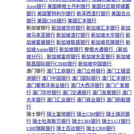
Axos银行
美国摩根士丹利银行
美国社区联邦储蓄
银行
美国蒙特利尔银行
新泽西渣打银行
美国合众
银行
美国CNB银行
美国汇丰银行
新加坡银行
新加坡华侨银行
新加坡汇丰银行
新加
坡马来亚银行
新加坡渣打银行
新加坡大华银行
新
加坡星展银行
新加坡联昌银行
新加坡花旗银行
新
加坡Aspire银行
新加坡银行
摩根大通银行（新加
坡分行）
新加坡富邦银行
新加坡东亚银行
新加坡
联昌国际银行CIMB银行
新加坡中国银行
澳门银行
澳门工商银行
澳门立桥银行
澳门工银亚
洲银行
澳门中国银行
澳门国际银行
澳门汇丰银行
澳门葡萄牙商业银行
澳门大西洋银行
澳门广发银
行
澳门华侨银行
澳门交通银行
澳门发展银行
澳门
大丰银行
澳门汇业银行
澳门商业银行
澳门蚂蚁银
行
瑞士银行
瑞士富地银行
瑞士CIM银行
瑞士瑞讯银
行
瑞士杜高斯贝银行
瑞士UBS银行
瑞士LGT银行
UBP瑞联银行
瑞士百达银行
瑞士CBH银行