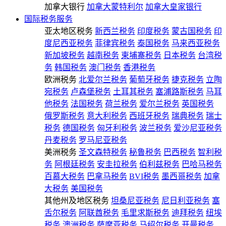
加拿大银行
加拿大蒙特利尔
加拿大皇家银行
国际税务服务
亚太地区税务
新西兰税务
印度税务
蒙古国税务
印
度尼西亚税务
菲律宾税务
泰国税务
马来西亚税务
新加坡税务
越南税务
柬埔寨税务
日本税务
台湾税
务
韩国税务
澳门税务
香港税务
欧洲税务
北爱尔兰税务
葡萄牙税务
捷克税务
立陶
宛税务
卢森堡税务
土耳其税务
塞浦路斯税务
马耳
他税务
法国税务
荷兰税务
爱尔兰税务
英国税务
俄罗斯税务
意大利税务
西班牙税务
瑞典税务
瑞士
税务
德国税务
匈牙利税务
波兰税务
爱沙尼亚税务
丹麦税务
罗马尼亚税务
美洲税务
圣文森特税务
秘鲁税务
巴西税务
智利税
务
阿根廷税务
安圭拉税务
伯利兹税务
巴哈马税务
百慕大税务
巴拿马税务
BVI税务
墨西哥税务
加拿
大税务
美国税务
其他州及地区税务
坦桑尼亚税务
尼日利亚税务
塞
舌尔税务
阿联酋税务
毛里求斯税务
迪拜税务
纽埃
税务
澳洲税务
萨摩亚税务
马绍尔税务
开曼税务