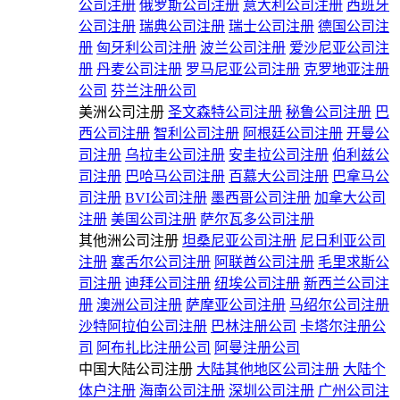
公司注册
俄罗斯公司注册
意大利公司注册
西班牙
公司注册
瑞典公司注册
瑞士公司注册
德国公司注
册
匈牙利公司注册
波兰公司注册
爱沙尼亚公司注
册
丹麦公司注册
罗马尼亚公司注册
克罗地亚注册
公司
芬兰注册公司
美洲公司注册
圣文森特公司注册
秘鲁公司注册
巴
西公司注册
智利公司注册
阿根廷公司注册
开曼公
司注册
乌拉圭公司注册
安圭拉公司注册
伯利兹公
司注册
巴哈马公司注册
百慕大公司注册
巴拿马公
司注册
BVI公司注册
墨西哥公司注册
加拿大公司
注册
美国公司注册
萨尔瓦多公司注册
其他洲公司注册
坦桑尼亚公司注册
尼日利亚公司
注册
塞舌尔公司注册
阿联酋公司注册
毛里求斯公
司注册
迪拜公司注册
纽埃公司注册
新西兰公司注
册
澳洲公司注册
萨摩亚公司注册
马绍尔公司注册
沙特阿拉伯公司注册
巴林注册公司
卡塔尔注册公
司
阿布扎比注册公司
阿曼注册公司
中国大陆公司注册
大陆其他地区公司注册
大陆个
体户注册
海南公司注册
深圳公司注册
广州公司注