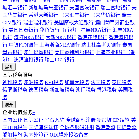
中国银行
香港汇丰银行
华侨NRA银行
新加坡华侨银行
新加
坡汇丰银行
新加坡马来亚银行
美国富港银行
瑞士富地银行
美
国华美银行
香港大新银行
马来汇丰银行
马来华侨银行
瑞士
CIM银行
瑞士瑞讯银行
美国摩根大通银行
澳门葡萄牙商业银
行
美国国泰银行
华侨银行（香港）
星展NRA银行
汇丰NRA
银行
渣打NRA银行
大新NRA银行
香港花旗银行
香港渣打银
行
中银FTN银行
上海浙商NRA银行
瑞士杜高斯贝银行
泰国
盘古银行
澳门蚂蚁银行
美国蒙特利尔银行
上海商业银行（香
港）
迪拜渣打银行
瑞士LGT银行
展开
国际税务服务
+
迪拜税务
澳洲税务
BVI税务
加拿大税务
法国税务
英国税务
俄罗斯税务
德国税务
新加坡税务
澳门税务
香港税务
美国税
务
展开
企业增值服务
+
国内公证
国际公证
平台入驻
全球商标注册
新加坡 EP 续签
美
国ITIN税号
国际海牙认证
全球条形码注册
香港驾照
国际驾照
船舶挂旗
海内外签证
ODI境外投资备案