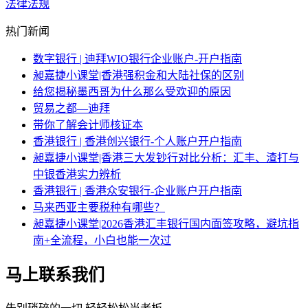
法律法规
热门新闻
数字银行 | 迪拜WIO银行企业账户-开户指南
昶嘉捷小课堂|香港强积金和大陆社保的区别
给您揭秘墨西哥为什么那么受欢迎的原因
贸易之都—迪拜
带你了解会计师核证本
香港银行 | 香港创兴银行-个人账户开户指南
昶嘉捷小课堂|香港三大发钞行对比分析：汇丰、渣打与
中银香港实力辨析
香港银行 | 香港众安银行-企业账户开户指南
马来西亚主要税种有哪些？
昶嘉捷小课堂|2026香港汇丰银行国内面签攻略，避坑指
南+全流程，小白也能一次过
马上联系我们