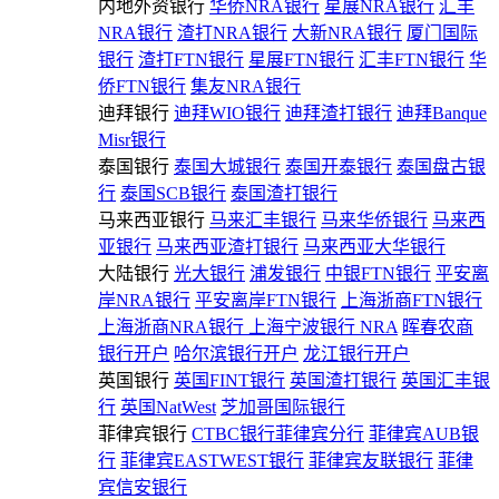
内地外资银行
华侨NRA银行
星展NRA银行
汇丰
NRA银行
渣打NRA银行
大新NRA银行
厦门国际
银行
渣打FTN银行
星展FTN银行
汇丰FTN银行
华
侨FTN银行
集友NRA银行
迪拜银行
迪拜WIO银行
迪拜渣打银行
迪拜Banque
Misr银行
泰国银行
泰国大城银行
泰国开泰银行
泰国盘古银
行
泰国SCB银行
泰国渣打银行
马来西亚银行
马来汇丰银行
马来华侨银行
马来西
亚银行
马来西亚渣打银行
马来西亚大华银行
大陆银行
光大银行
浦发银行
中银FTN银行
平安离
岸NRA银行
平安离岸FTN银行
上海浙商FTN银行
上海浙商NRA银行
上海宁波银行 NRA
晖春农商
银行开户
哈尔滨银行开户
龙江银行开户
英国银行
英国FINT银行
英国渣打银行
英国汇丰银
行
英国NatWest
芝加哥国际银行
菲律宾银行
CTBC银行菲律宾分行
菲律宾AUB银
行
菲律宾EASTWEST银行
菲律宾友联银行
菲律
宾信安银行