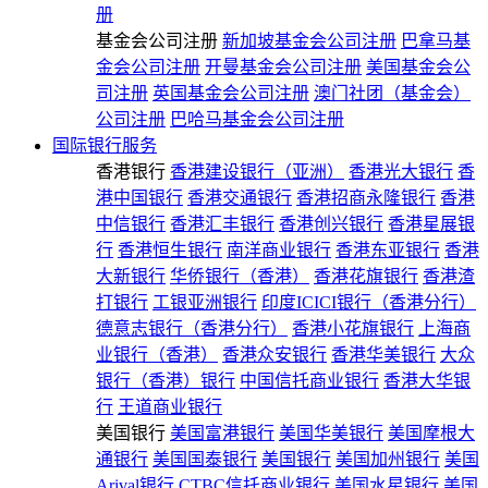
册
基金会公司注册
新加坡基金会公司注册
巴拿马基
金会公司注册
开曼基金会公司注册
美国基金会公
司注册
英国基金会公司注册
澳门社团（基金会）
公司注册
巴哈马基金会公司注册
国际银行服务
香港银行
香港建设银行（亚洲）
香港光大银行
香
港中国银行
香港交通银行
香港招商永隆银行
香港
中信银行
香港汇丰银行
香港创兴银行
香港星展银
行
香港恒生银行
南洋商业银行
香港东亚银行
香港
大新银行
华侨银行（香港）
香港花旗银行
香港渣
打银行
工银亚洲银行
印度ICICI银行（香港分行）
德意志银行（香港分行）
香港小花旗银行
上海商
业银行（香港）
香港众安银行
香港华美银行
大众
银行（香港）银行
中国信托商业银行
香港大华银
行
王道商业银行
美国银行
美国富港银行
美国华美银行
美国摩根大
通银行
美国国泰银行
美国银行
美国加州银行
美国
Arival银行
CTBC信托商业银行
美国水星银行
美国