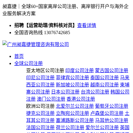
昶嘉捷｜全球60+国家离岸公司注册、离岸银行开户与海外企
业服务解决方案
招聘【运营助理/资料核对员】
查看详情
全国咨询热线 13076742685
首页
全球公司注册
亚太地区公司注册
印度公司注册
蒙古国公司注册
印尼公司注册
菲律宾公司注册
泰国公司注册
马来
西亚公司注册
新加坡公司注册
越南公司注册
柬埔
寨公司注册
日本公司注册
台湾公司注册
韩国公司
注册
澳门公司注册
香港公司注册
欧洲公司注册
北爱尔兰公司注册
葡萄牙公司注册
捷克公司注册
立陶宛公司注册
卢森堡公司注册
土
耳其公司注册
塞浦路斯公司注册
马耳他公司注册
法国公司注册
荷兰公司注册
爱尔兰公司注册
英国