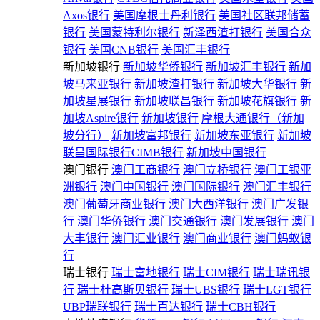
Axos银行
美国摩根士丹利银行
美国社区联邦储蓄
银行
美国蒙特利尔银行
新泽西渣打银行
美国合众
银行
美国CNB银行
美国汇丰银行
新加坡银行
新加坡华侨银行
新加坡汇丰银行
新加
坡马来亚银行
新加坡渣打银行
新加坡大华银行
新
加坡星展银行
新加坡联昌银行
新加坡花旗银行
新
加坡Aspire银行
新加坡银行
摩根大通银行（新加
坡分行）
新加坡富邦银行
新加坡东亚银行
新加坡
联昌国际银行CIMB银行
新加坡中国银行
澳门银行
澳门工商银行
澳门立桥银行
澳门工银亚
洲银行
澳门中国银行
澳门国际银行
澳门汇丰银行
澳门葡萄牙商业银行
澳门大西洋银行
澳门广发银
行
澳门华侨银行
澳门交通银行
澳门发展银行
澳门
大丰银行
澳门汇业银行
澳门商业银行
澳门蚂蚁银
行
瑞士银行
瑞士富地银行
瑞士CIM银行
瑞士瑞讯银
行
瑞士杜高斯贝银行
瑞士UBS银行
瑞士LGT银行
UBP瑞联银行
瑞士百达银行
瑞士CBH银行