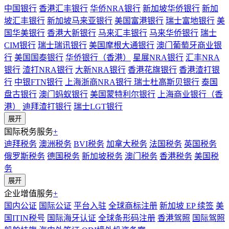
中国银行
香港汇丰银行
华侨NRA银行
新加坡华侨银行
新加
坡汇丰银行
新加坡马来亚银行
美国富港银行
瑞士富地银行
美
国华美银行
香港大新银行
马来汇丰银行
马来华侨银行
瑞士
CIM银行
瑞士瑞讯银行
美国摩根大通银行
澳门葡萄牙商业银
行
美国国泰银行
华侨银行（香港）
星展NRA银行
汇丰NRA
银行
渣打NRA银行
大新NRA银行
香港花旗银行
香港渣打银
行
中银FTN银行
上海浙商NRA银行
瑞士杜高斯贝银行
泰国
盘古银行
澳门蚂蚁银行
美国蒙特利尔银行
上海商业银行（香
港）
迪拜渣打银行
瑞士LGT银行
展开
国际税务服务
+
迪拜税务
澳洲税务
BVI税务
加拿大税务
法国税务
英国税务
俄罗斯税务
德国税务
新加坡税务
澳门税务
香港税务
美国税
务
展开
企业增值服务
+
国内公证
国际公证
平台入驻
全球商标注册
新加坡 EP 续签
美
国ITIN税号
国际海牙认证
全球条形码注册
香港驾照
国际驾照