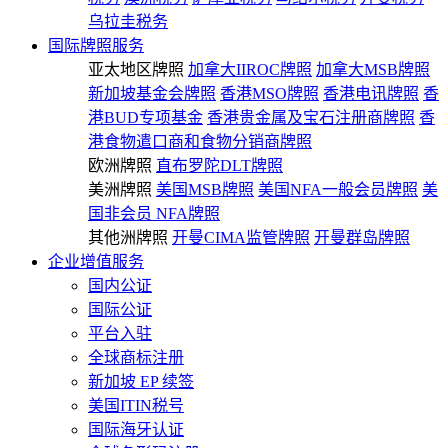
乌拉圭税务
国际牌照服务
亚太地区牌照
加拿大IIROC牌照
加拿大MSB牌照
新加坡基金会牌照
香港MSO牌照
香港电讯牌照
香
港BUD专项基金
香港贵金属及宝石注册商牌照
香
港食物遣口商和食物分销商牌照
欧洲牌照
直布罗陀DLT牌照
美洲牌照
美国MSB牌照
美国NFA一般会员牌照
美
国非会员 NFA牌照
其他洲牌照
开曼CIMA监管牌照
开曼群岛牌照
企业增值服务
国内公证
国际公证
平台入驻
全球商标注册
新加坡 EP 续签
美国ITIN税号
国际海牙认证