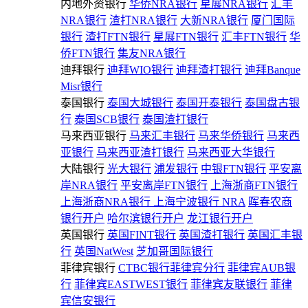
内地外资银行
华侨NRA银行
星展NRA银行
汇丰
NRA银行
渣打NRA银行
大新NRA银行
厦门国际
银行
渣打FTN银行
星展FTN银行
汇丰FTN银行
华
侨FTN银行
集友NRA银行
迪拜银行
迪拜WIO银行
迪拜渣打银行
迪拜Banque
Misr银行
泰国银行
泰国大城银行
泰国开泰银行
泰国盘古银
行
泰国SCB银行
泰国渣打银行
马来西亚银行
马来汇丰银行
马来华侨银行
马来西
亚银行
马来西亚渣打银行
马来西亚大华银行
大陆银行
光大银行
浦发银行
中银FTN银行
平安离
岸NRA银行
平安离岸FTN银行
上海浙商FTN银行
上海浙商NRA银行
上海宁波银行 NRA
晖春农商
银行开户
哈尔滨银行开户
龙江银行开户
英国银行
英国FINT银行
英国渣打银行
英国汇丰银
行
英国NatWest
芝加哥国际银行
菲律宾银行
CTBC银行菲律宾分行
菲律宾AUB银
行
菲律宾EASTWEST银行
菲律宾友联银行
菲律
宾信安银行