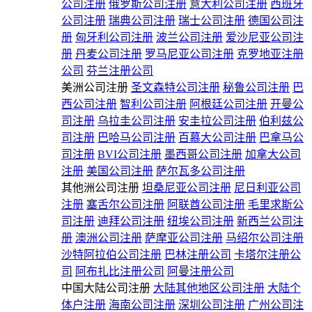
公司注册
俄罗斯公司注册
意大利公司注册
西班牙
公司注册
瑞典公司注册
瑞士公司注册
德国公司注
册
匈牙利公司注册
波兰公司注册
爱沙尼亚公司注
册
丹麦公司注册
罗马尼亚公司注册
克罗地亚注册
公司
芬兰注册公司
美洲公司注册
圣文森特公司注册
秘鲁公司注册
巴
西公司注册
智利公司注册
阿根廷公司注册
开曼公
司注册
乌拉圭公司注册
安圭拉公司注册
伯利兹公
司注册
巴哈马公司注册
百慕大公司注册
巴拿马公
司注册
BVI公司注册
墨西哥公司注册
加拿大公司
注册
美国公司注册
萨尔瓦多公司注册
其他洲公司注册
坦桑尼亚公司注册
尼日利亚公司
注册
塞舌尔公司注册
阿联酋公司注册
毛里求斯公
司注册
迪拜公司注册
纽埃公司注册
新西兰公司注
册
澳洲公司注册
萨摩亚公司注册
马绍尔公司注册
沙特阿拉伯公司注册
巴林注册公司
卡塔尔注册公
司
阿布扎比注册公司
阿曼注册公司
中国大陆公司注册
大陆其他地区公司注册
大陆个
体户注册
海南公司注册
深圳公司注册
广州公司注