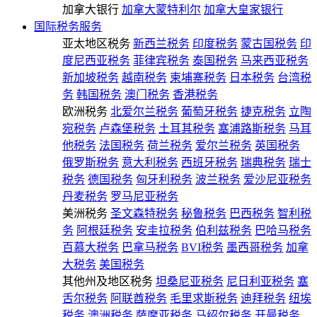
加拿大银行
加拿大蒙特利尔
加拿大皇家银行
国际税务服务
亚太地区税务
新西兰税务
印度税务
蒙古国税务
印
度尼西亚税务
菲律宾税务
泰国税务
马来西亚税务
新加坡税务
越南税务
柬埔寨税务
日本税务
台湾税
务
韩国税务
澳门税务
香港税务
欧洲税务
北爱尔兰税务
葡萄牙税务
捷克税务
立陶
宛税务
卢森堡税务
土耳其税务
塞浦路斯税务
马耳
他税务
法国税务
荷兰税务
爱尔兰税务
英国税务
俄罗斯税务
意大利税务
西班牙税务
瑞典税务
瑞士
税务
德国税务
匈牙利税务
波兰税务
爱沙尼亚税务
丹麦税务
罗马尼亚税务
美洲税务
圣文森特税务
秘鲁税务
巴西税务
智利税
务
阿根廷税务
安圭拉税务
伯利兹税务
巴哈马税务
百慕大税务
巴拿马税务
BVI税务
墨西哥税务
加拿
大税务
美国税务
其他州及地区税务
坦桑尼亚税务
尼日利亚税务
塞
舌尔税务
阿联酋税务
毛里求斯税务
迪拜税务
纽埃
税务
澳洲税务
萨摩亚税务
马绍尔税务
开曼税务