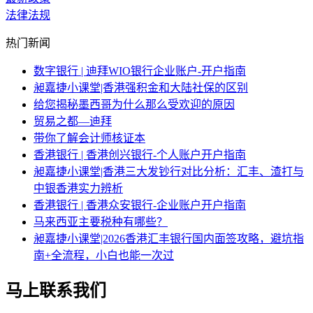
法律法规
热门新闻
数字银行 | 迪拜WIO银行企业账户-开户指南
昶嘉捷小课堂|香港强积金和大陆社保的区别
给您揭秘墨西哥为什么那么受欢迎的原因
贸易之都—迪拜
带你了解会计师核证本
香港银行 | 香港创兴银行-个人账户开户指南
昶嘉捷小课堂|香港三大发钞行对比分析：汇丰、渣打与
中银香港实力辨析
香港银行 | 香港众安银行-企业账户开户指南
马来西亚主要税种有哪些？
昶嘉捷小课堂|2026香港汇丰银行国内面签攻略，避坑指
南+全流程，小白也能一次过
马上联系我们