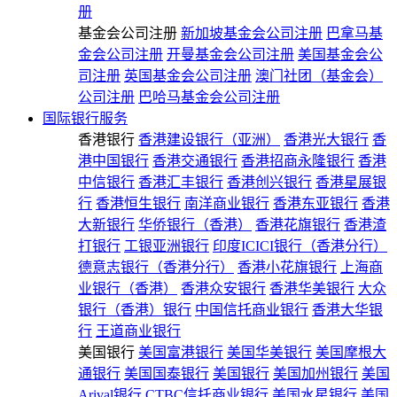
册
基金会公司注册
新加坡基金会公司注册
巴拿马基
金会公司注册
开曼基金会公司注册
美国基金会公
司注册
英国基金会公司注册
澳门社团（基金会）
公司注册
巴哈马基金会公司注册
国际银行服务
香港银行
香港建设银行（亚洲）
香港光大银行
香
港中国银行
香港交通银行
香港招商永隆银行
香港
中信银行
香港汇丰银行
香港创兴银行
香港星展银
行
香港恒生银行
南洋商业银行
香港东亚银行
香港
大新银行
华侨银行（香港）
香港花旗银行
香港渣
打银行
工银亚洲银行
印度ICICI银行（香港分行）
德意志银行（香港分行）
香港小花旗银行
上海商
业银行（香港）
香港众安银行
香港华美银行
大众
银行（香港）银行
中国信托商业银行
香港大华银
行
王道商业银行
美国银行
美国富港银行
美国华美银行
美国摩根大
通银行
美国国泰银行
美国银行
美国加州银行
美国
Arival银行
CTBC信托商业银行
美国水星银行
美国