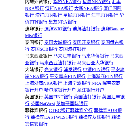
内地外资银行
华侨NRA银行
星展NRA银行
汇丰
NRA银行
渣打NRA银行
大新NRA银行
厦门国际
银行
渣打FTN银行
星展FTN银行
汇丰FTN银行
华
侨FTN银行
集友NRA银行
迪拜银行
迪拜WIO银行
迪拜渣打银行
迪拜Banque
Misr银行
泰国银行
泰国大城银行
泰国开泰银行
泰国盘古银
行
泰国SCB银行
泰国渣打银行
马来西亚银行
马来汇丰银行
马来华侨银行
马来西
亚银行
马来西亚渣打银行
马来西亚大华银行
大陆银行
光大银行
浦发银行
中银FTN银行
平安离
岸NRA银行
平安离岸FTN银行
上海浙商FTN银行
上海浙商NRA银行
上海宁波银行 NRA
晖春农商
银行开户
哈尔滨银行开户
龙江银行开户
英国银行
英国FINT银行
英国渣打银行
英国汇丰银
行
英国NatWest
芝加哥国际银行
菲律宾银行
CTBC银行菲律宾分行
菲律宾AUB银
行
菲律宾EASTWEST银行
菲律宾友联银行
菲律
宾信安银行