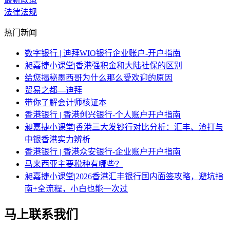
法律法规
热门新闻
数字银行 | 迪拜WIO银行企业账户-开户指南
昶嘉捷小课堂|香港强积金和大陆社保的区别
给您揭秘墨西哥为什么那么受欢迎的原因
贸易之都—迪拜
带你了解会计师核证本
香港银行 | 香港创兴银行-个人账户开户指南
昶嘉捷小课堂|香港三大发钞行对比分析：汇丰、渣打与
中银香港实力辨析
香港银行 | 香港众安银行-企业账户开户指南
马来西亚主要税种有哪些？
昶嘉捷小课堂|2026香港汇丰银行国内面签攻略，避坑指
南+全流程，小白也能一次过
马上联系我们