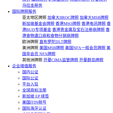
乌拉圭税务
国际牌照服务
亚太地区牌照
加拿大IIROC牌照
加拿大MSB牌照
新加坡基金会牌照
香港MSO牌照
香港电讯牌照
香
港BUD专项基金
香港贵金属及宝石注册商牌照
香
港食物遣口商和食物分销商牌照
欧洲牌照
直布罗陀DLT牌照
美洲牌照
美国MSB牌照
美国NFA一般会员牌照
美
国非会员 NFA牌照
其他洲牌照
开曼CIMA监管牌照
开曼群岛牌照
企业增值服务
国内公证
国际公证
平台入驻
全球商标注册
新加坡 EP 续签
美国ITIN税号
国际海牙认证