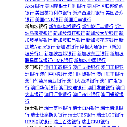
Axos银行
美国摩根士丹利银行
美国社区联邦储蓄
银行
美国蒙特利尔银行
新泽西渣打银行
美国合众
银行
美国CNB银行
美国汇丰银行
新加坡银行
新加坡华侨银行
新加坡汇丰银行
新加
坡马来亚银行
新加坡渣打银行
新加坡大华银行
新
加坡星展银行
新加坡联昌银行
新加坡花旗银行
新
加坡Aspire银行
新加坡银行
摩根大通银行（新加
坡分行）
新加坡富邦银行
新加坡东亚银行
新加坡
联昌国际银行CIMB银行
新加坡中国银行
澳门银行
澳门工商银行
澳门立桥银行
澳门工银亚
洲银行
澳门中国银行
澳门国际银行
澳门汇丰银行
澳门葡萄牙商业银行
澳门大西洋银行
澳门广发银
行
澳门华侨银行
澳门交通银行
澳门发展银行
澳门
大丰银行
澳门汇业银行
澳门商业银行
澳门蚂蚁银
行
瑞士银行
瑞士富地银行
瑞士CIM银行
瑞士瑞讯银
行
瑞士杜高斯贝银行
瑞士UBS银行
瑞士LGT银行
UBP瑞联银行
瑞士百达银行
瑞士CBH银行