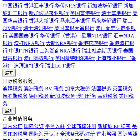
中国银行
香港汇丰银行
华侨NRA银行
新加坡华侨银行
新加
坡汇丰银行
新加坡马来亚银行
美国富港银行
瑞士富地银行
美
国华美银行
香港大新银行
马来汇丰银行
马来华侨银行
瑞士
CIM银行
瑞士瑞讯银行
美国摩根大通银行
澳门葡萄牙商业银
行
美国国泰银行
华侨银行（香港）
星展NRA银行
汇丰NRA
银行
渣打NRA银行
大新NRA银行
香港花旗银行
香港渣打银
行
中银FTN银行
上海浙商NRA银行
瑞士杜高斯贝银行
泰国
盘古银行
澳门蚂蚁银行
美国蒙特利尔银行
上海商业银行（香
港）
迪拜渣打银行
瑞士LGT银行
展开
国际税务服务
+
迪拜税务
澳洲税务
BVI税务
加拿大税务
法国税务
英国税务
俄罗斯税务
德国税务
新加坡税务
澳门税务
香港税务
美国税
务
展开
企业增值服务
+
国内公证
国际公证
平台入驻
全球商标注册
新加坡 EP 续签
美
国ITIN税号
国际海牙认证
全球条形码注册
香港驾照
国际驾照