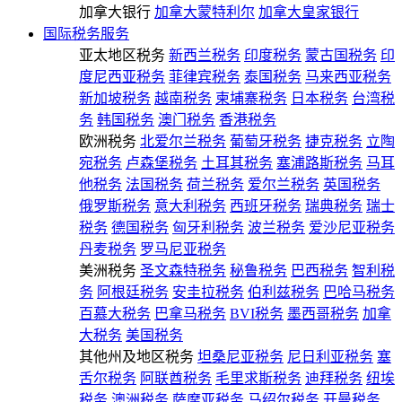
加拿大银行
加拿大蒙特利尔
加拿大皇家银行
国际税务服务
亚太地区税务
新西兰税务
印度税务
蒙古国税务
印
度尼西亚税务
菲律宾税务
泰国税务
马来西亚税务
新加坡税务
越南税务
柬埔寨税务
日本税务
台湾税
务
韩国税务
澳门税务
香港税务
欧洲税务
北爱尔兰税务
葡萄牙税务
捷克税务
立陶
宛税务
卢森堡税务
土耳其税务
塞浦路斯税务
马耳
他税务
法国税务
荷兰税务
爱尔兰税务
英国税务
俄罗斯税务
意大利税务
西班牙税务
瑞典税务
瑞士
税务
德国税务
匈牙利税务
波兰税务
爱沙尼亚税务
丹麦税务
罗马尼亚税务
美洲税务
圣文森特税务
秘鲁税务
巴西税务
智利税
务
阿根廷税务
安圭拉税务
伯利兹税务
巴哈马税务
百慕大税务
巴拿马税务
BVI税务
墨西哥税务
加拿
大税务
美国税务
其他州及地区税务
坦桑尼亚税务
尼日利亚税务
塞
舌尔税务
阿联酋税务
毛里求斯税务
迪拜税务
纽埃
税务
澳洲税务
萨摩亚税务
马绍尔税务
开曼税务