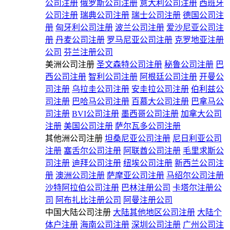
公司注册
俄罗斯公司注册
意大利公司注册
西班牙
公司注册
瑞典公司注册
瑞士公司注册
德国公司注
册
匈牙利公司注册
波兰公司注册
爱沙尼亚公司注
册
丹麦公司注册
罗马尼亚公司注册
克罗地亚注册
公司
芬兰注册公司
美洲公司注册
圣文森特公司注册
秘鲁公司注册
巴
西公司注册
智利公司注册
阿根廷公司注册
开曼公
司注册
乌拉圭公司注册
安圭拉公司注册
伯利兹公
司注册
巴哈马公司注册
百慕大公司注册
巴拿马公
司注册
BVI公司注册
墨西哥公司注册
加拿大公司
注册
美国公司注册
萨尔瓦多公司注册
其他洲公司注册
坦桑尼亚公司注册
尼日利亚公司
注册
塞舌尔公司注册
阿联酋公司注册
毛里求斯公
司注册
迪拜公司注册
纽埃公司注册
新西兰公司注
册
澳洲公司注册
萨摩亚公司注册
马绍尔公司注册
沙特阿拉伯公司注册
巴林注册公司
卡塔尔注册公
司
阿布扎比注册公司
阿曼注册公司
中国大陆公司注册
大陆其他地区公司注册
大陆个
体户注册
海南公司注册
深圳公司注册
广州公司注