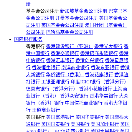
册
基金会公司注册
新加坡基金会公司注册
巴拿马基
金会公司注册
开曼基金会公司注册
美国基金会公
司注册
英国基金会公司注册
澳门社团（基金会）
公司注册
巴哈马基金会公司注册
国际银行服务
香港银行
香港建设银行（亚洲）
香港光大银行
香
港中国银行
香港交通银行
香港招商永隆银行
香港
中信银行
香港汇丰银行
香港创兴银行
香港星展银
行
香港恒生银行
南洋商业银行
香港东亚银行
香港
大新银行
华侨银行（香港）
香港花旗银行
香港渣
打银行
工银亚洲银行
印度ICICI银行（香港分行）
德意志银行（香港分行）
香港小花旗银行
上海商
业银行（香港）
香港众安银行
香港华美银行
大众
银行（香港）银行
中国信托商业银行
香港大华银
行
王道商业银行
美国银行
美国富港银行
美国华美银行
美国摩根大
通银行
美国国泰银行
美国银行
美国加州银行
美国
Arival银行
CTBC信托商业银行
美国水星银行
美国