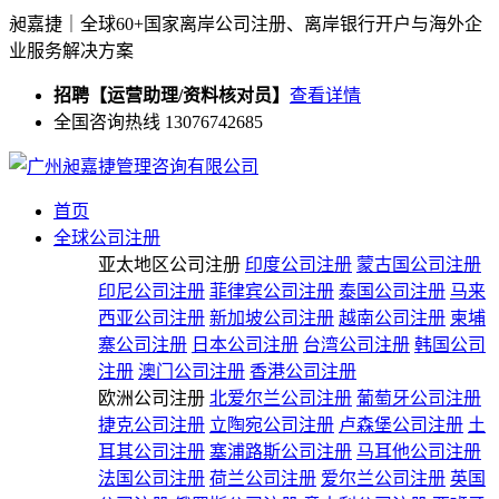
昶嘉捷｜全球60+国家离岸公司注册、离岸银行开户与海外企
业服务解决方案
招聘【运营助理/资料核对员】
查看详情
全国咨询热线 13076742685
首页
全球公司注册
亚太地区公司注册
印度公司注册
蒙古国公司注册
印尼公司注册
菲律宾公司注册
泰国公司注册
马来
西亚公司注册
新加坡公司注册
越南公司注册
柬埔
寨公司注册
日本公司注册
台湾公司注册
韩国公司
注册
澳门公司注册
香港公司注册
欧洲公司注册
北爱尔兰公司注册
葡萄牙公司注册
捷克公司注册
立陶宛公司注册
卢森堡公司注册
土
耳其公司注册
塞浦路斯公司注册
马耳他公司注册
法国公司注册
荷兰公司注册
爱尔兰公司注册
英国