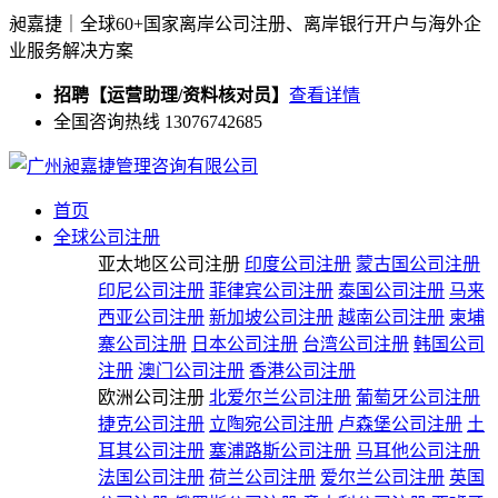
昶嘉捷｜全球60+国家离岸公司注册、离岸银行开户与海外企
业服务解决方案
招聘【运营助理/资料核对员】
查看详情
全国咨询热线 13076742685
首页
全球公司注册
亚太地区公司注册
印度公司注册
蒙古国公司注册
印尼公司注册
菲律宾公司注册
泰国公司注册
马来
西亚公司注册
新加坡公司注册
越南公司注册
柬埔
寨公司注册
日本公司注册
台湾公司注册
韩国公司
注册
澳门公司注册
香港公司注册
欧洲公司注册
北爱尔兰公司注册
葡萄牙公司注册
捷克公司注册
立陶宛公司注册
卢森堡公司注册
土
耳其公司注册
塞浦路斯公司注册
马耳他公司注册
法国公司注册
荷兰公司注册
爱尔兰公司注册
英国