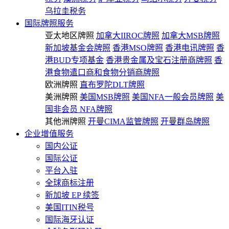
乌拉圭税务
国际牌照服务
亚太地区牌照
加拿大IIROC牌照
加拿大MSB牌照
新加坡基金会牌照
香港MSO牌照
香港电讯牌照
香
港BUD专项基金
香港贵金属及宝石注册商牌照
香
港食物遣口商和食物分销商牌照
欧洲牌照
直布罗陀DLT牌照
美洲牌照
美国MSB牌照
美国NFA一般会员牌照
美
国非会员 NFA牌照
其他洲牌照
开曼CIMA监管牌照
开曼群岛牌照
企业增值服务
国内公证
国际公证
平台入驻
全球商标注册
新加坡 EP 续签
美国ITIN税号
国际海牙认证