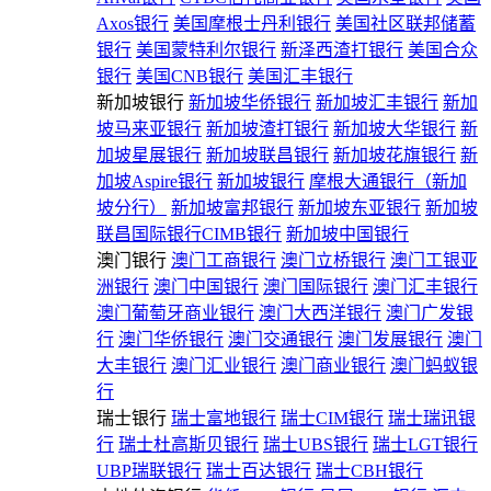
Axos银行
美国摩根士丹利银行
美国社区联邦储蓄
银行
美国蒙特利尔银行
新泽西渣打银行
美国合众
银行
美国CNB银行
美国汇丰银行
新加坡银行
新加坡华侨银行
新加坡汇丰银行
新加
坡马来亚银行
新加坡渣打银行
新加坡大华银行
新
加坡星展银行
新加坡联昌银行
新加坡花旗银行
新
加坡Aspire银行
新加坡银行
摩根大通银行（新加
坡分行）
新加坡富邦银行
新加坡东亚银行
新加坡
联昌国际银行CIMB银行
新加坡中国银行
澳门银行
澳门工商银行
澳门立桥银行
澳门工银亚
洲银行
澳门中国银行
澳门国际银行
澳门汇丰银行
澳门葡萄牙商业银行
澳门大西洋银行
澳门广发银
行
澳门华侨银行
澳门交通银行
澳门发展银行
澳门
大丰银行
澳门汇业银行
澳门商业银行
澳门蚂蚁银
行
瑞士银行
瑞士富地银行
瑞士CIM银行
瑞士瑞讯银
行
瑞士杜高斯贝银行
瑞士UBS银行
瑞士LGT银行
UBP瑞联银行
瑞士百达银行
瑞士CBH银行