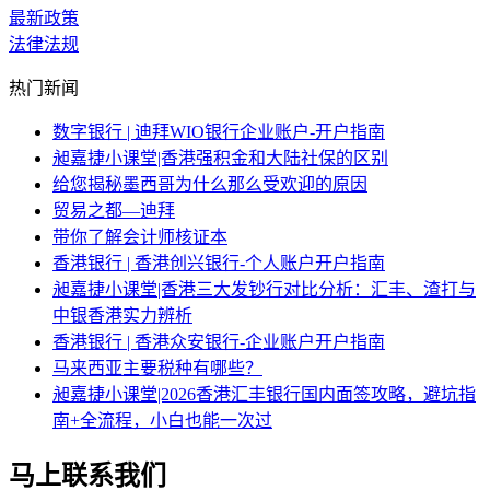
最新政策
法律法规
热门新闻
数字银行 | 迪拜WIO银行企业账户-开户指南
昶嘉捷小课堂|香港强积金和大陆社保的区别
给您揭秘墨西哥为什么那么受欢迎的原因
贸易之都—迪拜
带你了解会计师核证本
香港银行 | 香港创兴银行-个人账户开户指南
昶嘉捷小课堂|香港三大发钞行对比分析：汇丰、渣打与
中银香港实力辨析
香港银行 | 香港众安银行-企业账户开户指南
马来西亚主要税种有哪些？
昶嘉捷小课堂|2026香港汇丰银行国内面签攻略，避坑指
南+全流程，小白也能一次过
马上联系我们