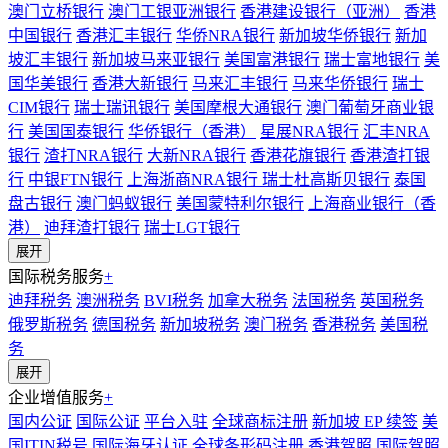
澳门立桥银行
澳门工银亚洲银行
香港建设银行（亚洲）
香港
中国银行
香港汇丰银行
华侨NRA银行
新加坡华侨银行
新加
坡汇丰银行
新加坡马来亚银行
美国富港银行
瑞士富地银行
美
国华美银行
香港大新银行
马来汇丰银行
马来华侨银行
瑞士
CIM银行
瑞士瑞讯银行
美国摩根大通银行
澳门葡萄牙商业银
行
美国国泰银行
华侨银行（香港）
星展NRA银行
汇丰NRA
银行
渣打NRA银行
大新NRA银行
香港花旗银行
香港渣打银
行
中银FTN银行
上海浙商NRA银行
瑞士杜高斯贝银行
泰国
盘古银行
澳门蚂蚁银行
美国蒙特利尔银行
上海商业银行（香
港）
迪拜渣打银行
瑞士LGT银行
展开
国际税务服务
+
迪拜税务
澳洲税务
BVI税务
加拿大税务
法国税务
英国税务
俄罗斯税务
德国税务
新加坡税务
澳门税务
香港税务
美国税
务
展开
企业增值服务
+
国内公证
国际公证
平台入驻
全球商标注册
新加坡 EP 续签
美
国ITIN税号
国际海牙认证
全球条形码注册
香港驾照
国际驾照