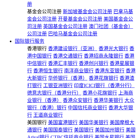
册
基金会公司注册
新加坡基金会公司注册
巴拿马基
金会公司注册
开曼基金会公司注册
美国基金会公
司注册
英国基金会公司注册
澳门社团（基金会）
公司注册
巴哈马基金会公司注册
国际银行服务
香港银行
香港建设银行（亚洲）
香港光大银行
香
港中国银行
香港交通银行
香港招商永隆银行
香港
中信银行
香港汇丰银行
香港创兴银行
香港星展银
行
香港恒生银行
南洋商业银行
香港东亚银行
香港
大新银行
华侨银行（香港）
香港花旗银行
香港渣
打银行
工银亚洲银行
印度ICICI银行（香港分行）
德意志银行（香港分行）
香港小花旗银行
上海商
业银行（香港）
香港众安银行
香港华美银行
大众
银行（香港）银行
中国信托商业银行
香港大华银
行
王道商业银行
美国银行
美国富港银行
美国华美银行
美国摩根大
通银行
美国国泰银行
美国银行
美国加州银行
美国
Arival银行
CTBC信托商业银行
美国水星银行
美国