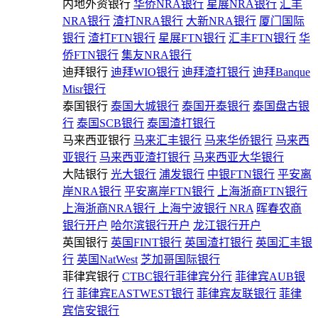
内地外资银行
华侨NRA银行
星展NRA银行
汇丰
NRA银行
渣打NRA银行
大新NRA银行
厦门国际
银行
渣打FTN银行
星展FTN银行
汇丰FTN银行
华
侨FTN银行
集友NRA银行
迪拜银行
迪拜WIO银行
迪拜渣打银行
迪拜Banque
Misr银行
泰国银行
泰国大城银行
泰国开泰银行
泰国盘古银
行
泰国SCB银行
泰国渣打银行
马来西亚银行
马来汇丰银行
马来华侨银行
马来西
亚银行
马来西亚渣打银行
马来西亚大华银行
大陆银行
光大银行
浦发银行
中银FTN银行
平安离
岸NRA银行
平安离岸FTN银行
上海浙商FTN银行
上海浙商NRA银行
上海宁波银行 NRA
晖春农商
银行开户
哈尔滨银行开户
龙江银行开户
英国银行
英国FINT银行
英国渣打银行
英国汇丰银
行
英国NatWest
芝加哥国际银行
菲律宾银行
CTBC银行菲律宾分行
菲律宾AUB银
行
菲律宾EASTWEST银行
菲律宾友联银行
菲律
宾信安银行