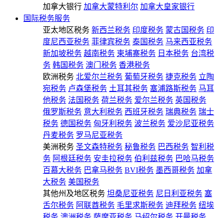
加拿大银行
加拿大蒙特利尔
加拿大皇家银行
国际税务服务
亚太地区税务
新西兰税务
印度税务
蒙古国税务
印
度尼西亚税务
菲律宾税务
泰国税务
马来西亚税务
新加坡税务
越南税务
柬埔寨税务
日本税务
台湾税
务
韩国税务
澳门税务
香港税务
欧洲税务
北爱尔兰税务
葡萄牙税务
捷克税务
立陶
宛税务
卢森堡税务
土耳其税务
塞浦路斯税务
马耳
他税务
法国税务
荷兰税务
爱尔兰税务
英国税务
俄罗斯税务
意大利税务
西班牙税务
瑞典税务
瑞士
税务
德国税务
匈牙利税务
波兰税务
爱沙尼亚税务
丹麦税务
罗马尼亚税务
美洲税务
圣文森特税务
秘鲁税务
巴西税务
智利税
务
阿根廷税务
安圭拉税务
伯利兹税务
巴哈马税务
百慕大税务
巴拿马税务
BVI税务
墨西哥税务
加拿
大税务
美国税务
其他州及地区税务
坦桑尼亚税务
尼日利亚税务
塞
舌尔税务
阿联酋税务
毛里求斯税务
迪拜税务
纽埃
税务
澳洲税务
萨摩亚税务
马绍尔税务
开曼税务