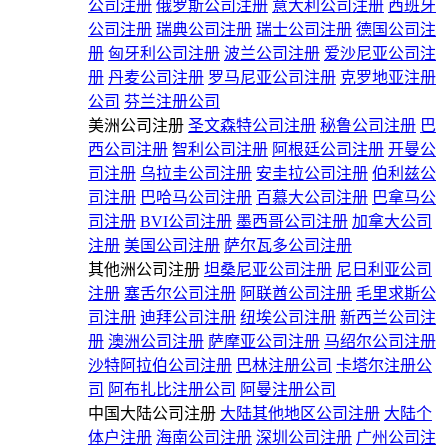
公司注册
俄罗斯公司注册
意大利公司注册
西班牙
公司注册
瑞典公司注册
瑞士公司注册
德国公司注
册
匈牙利公司注册
波兰公司注册
爱沙尼亚公司注
册
丹麦公司注册
罗马尼亚公司注册
克罗地亚注册
公司
芬兰注册公司
美洲公司注册
圣文森特公司注册
秘鲁公司注册
巴
西公司注册
智利公司注册
阿根廷公司注册
开曼公
司注册
乌拉圭公司注册
安圭拉公司注册
伯利兹公
司注册
巴哈马公司注册
百慕大公司注册
巴拿马公
司注册
BVI公司注册
墨西哥公司注册
加拿大公司
注册
美国公司注册
萨尔瓦多公司注册
其他洲公司注册
坦桑尼亚公司注册
尼日利亚公司
注册
塞舌尔公司注册
阿联酋公司注册
毛里求斯公
司注册
迪拜公司注册
纽埃公司注册
新西兰公司注
册
澳洲公司注册
萨摩亚公司注册
马绍尔公司注册
沙特阿拉伯公司注册
巴林注册公司
卡塔尔注册公
司
阿布扎比注册公司
阿曼注册公司
中国大陆公司注册
大陆其他地区公司注册
大陆个
体户注册
海南公司注册
深圳公司注册
广州公司注