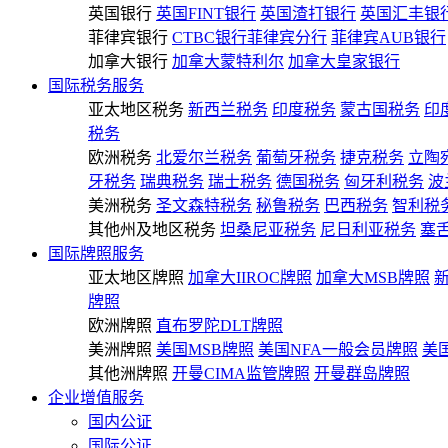
英国银行
英国FINT银行
英国渣打银行
英国汇丰银
菲律宾银行
CTBC银行菲律宾分行
菲律宾AUB银行
加拿大银行
加拿大蒙特利尔
加拿大皇家银行
国际税务服务
亚太地区税务
新西兰税务
印度税务
蒙古国税务
印
税务
欧洲税务
北爱尔兰税务
葡萄牙税务
捷克税务
立陶
牙税务
瑞典税务
瑞士税务
德国税务
匈牙利税务
波
美洲税务
圣文森特税务
秘鲁税务
巴西税务
智利税
其他州及地区税务
坦桑尼亚税务
尼日利亚税务
塞
国际牌照服务
亚太地区牌照
加拿大IIROC牌照
加拿大MSB牌照
牌照
欧洲牌照
直布罗陀DLT牌照
美洲牌照
美国MSB牌照
美国NFA一般会员牌照
美
其他洲牌照
开曼CIMA监管牌照
开曼群岛牌照
企业增值服务
国内公证
国际公证