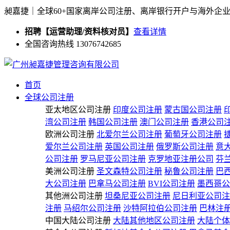
昶嘉捷｜全球60+国家离岸公司注册、离岸银行开户与海外企
招聘【运营助理/资料核对员】
查看详情
全国咨询热线 13076742685
首页
全球公司注册
亚太地区公司注册
印度公司注册
蒙古国公司注册
湾公司注册
韩国公司注册
澳门公司注册
香港公司
欧洲公司注册
北爱尔兰公司注册
葡萄牙公司注册
爱尔兰公司注册
英国公司注册
俄罗斯公司注册
意
公司注册
罗马尼亚公司注册
克罗地亚注册公司
芬
美洲公司注册
圣文森特公司注册
秘鲁公司注册
巴
大公司注册
巴拿马公司注册
BVI公司注册
墨西哥公
其他洲公司注册
坦桑尼亚公司注册
尼日利亚公司注
注册
马绍尔公司注册
沙特阿拉伯公司注册
巴林注
中国大陆公司注册
大陆其他地区公司注册
大陆个体