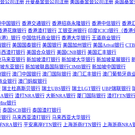
会公司注册
开曼基金会公司注册
美国基金会公司注册
英国基金
港中国银行
香港交通银行
香港招商永隆银行
香港中信银行
香港
香港花旗银行
香港渣打银行
工银亚洲银行
印度ICICI银行（香
香港）银行
中国信托商业银行
香港大华银行
王道商业银行
通银行
美国国泰银行
美国银行
美国加州银行
美国Arival银行
CT
泽西渣打银行
美国合众银行
美国CNB银行
美国汇丰银行
坡马来亚银行
新加坡渣打银行
新加坡大华银行
新加坡星展银行
坡东亚银行
新加坡联昌国际银行CIMB银行
新加坡中国银行
洲银行
澳门中国银行
澳门国际银行
澳门汇丰银行
澳门葡萄牙商
商业银行
澳门蚂蚁银行
行
瑞士杜高斯贝银行
瑞士UBS银行
瑞士LGT银行
UBP瑞联银行
RA银行
渣打NRA银行
大新NRA银行
厦门国际银行
渣打FTN银
Misr银行
行
泰国SCB银行
泰国渣打银行
亚银行
马来西亚渣打银行
马来西亚大华银行
岸NRA银行
平安离岸FTN银行
上海浙商FTN银行
上海浙商NRA