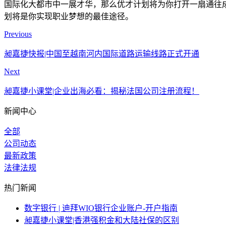
国际化大都市中一展才华，那么优才计划将为你打开一扇通往
划将是你实现职业梦想的最佳途径。
Previous
昶嘉捷快报|中国至越南河内国际道路运输线路正式开通
Next
昶嘉捷小课堂|企业出海必看：揭秘法国公司注册流程！
新闻中心
全部
公司动态
最新政策
法律法规
热门新闻
数字银行 | 迪拜WIO银行企业账户-开户指南
昶嘉捷小课堂|香港强积金和大陆社保的区别