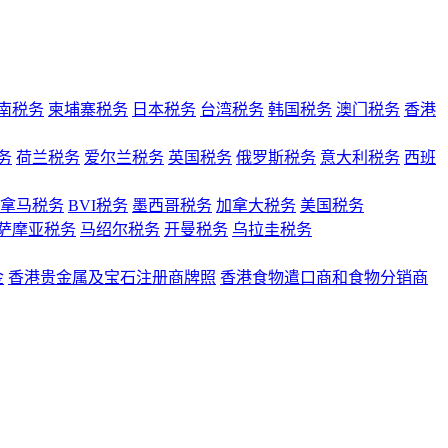
南税务
柬埔寨税务
日本税务
台湾税务
韩国税务
澳门税务
香港
务
荷兰税务
爱尔兰税务
英国税务
俄罗斯税务
意大利税务
西班
拿马税务
BVI税务
墨西哥税务
加拿大税务
美国税务
萨摩亚税务
马绍尔税务
开曼税务
乌拉圭税务
金
香港贵金属及宝石注册商牌照
香港食物遣口商和食物分销商