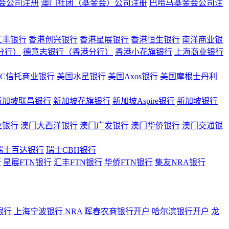
会公司注册
澳门社团（基金会）公司注册
巴哈马基金会公司注
汇丰银行
香港创兴银行
香港星展银行
香港恒生银行
南洋商业银
港分行）
德意志银行（香港分行）
香港小花旗银行
上海商业银行
BC信托商业银行
美国水星银行
美国Axos银行
美国摩根士丹利
新加坡联昌银行
新加坡花旗银行
新加坡Aspire银行
新加坡银行
业银行
澳门大西洋银行
澳门广发银行
澳门华侨银行
澳门交通银
瑞士百达银行
瑞士CBH银行
行
星展FTN银行
汇丰FTN银行
华侨FTN银行
集友NRA银行
银行
上海宁波银行 NRA
晖春农商银行开户
哈尔滨银行开户
龙