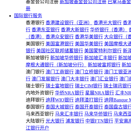
基金会公司注册
新加坡基金会公司注册
巴拿马基金
册
国际银行服务
香港银行
香港建设银行（亚洲）
香港光大银行
香
行
香港东亚银行
香港大新银行
华侨银行（香港）
（香港）
香港众安银行
香港华美银行
大众银行（
美国银行
美国富港银行
美国华美银行
美国摩根大
银行
美国社区联邦储蓄银行
美国蒙特利尔银行
新
新加坡银行
新加坡华侨银行
新加坡汇丰银行
新加
摩根大通银行（新加坡分行）
新加坡富邦银行
新加
澳门银行
澳门工商银行
澳门立桥银行
澳门工银亚
行
澳门发展银行
澳门大丰银行
澳门汇业银行
澳门
瑞士银行
瑞士富地银行
瑞士CIM银行
瑞士瑞讯银
内地外资银行
华侨NRA银行
星展NRA银行
汇丰N
迪拜银行
迪拜WIO银行
迪拜渣打银行
迪拜Banque 
泰国银行
泰国大城银行
泰国开泰银行
泰国盘古银
马来西亚银行
马来汇丰银行
马来华侨银行
马来西
大陆银行
光大银行
浦发银行
中银FTN银行
平安离
江银行开户