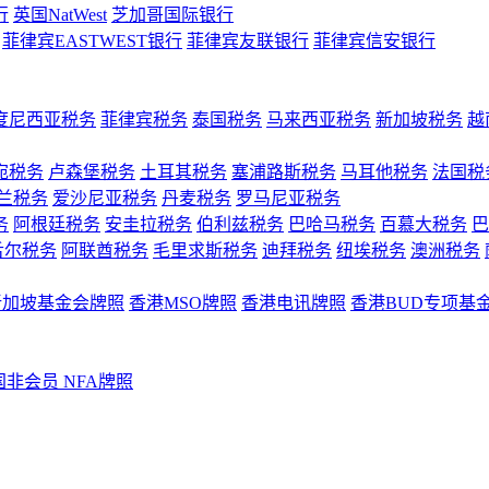
行
英国NatWest
芝加哥国际银行
菲律宾EASTWEST银行
菲律宾友联银行
菲律宾信安银行
度尼西亚税务
菲律宾税务
泰国税务
马来西亚税务
新加坡税务
越
宛税务
卢森堡税务
土耳其税务
塞浦路斯税务
马耳他税务
法国税
兰税务
爱沙尼亚税务
丹麦税务
罗马尼亚税务
务
阿根廷税务
安圭拉税务
伯利兹税务
巴哈马税务
百慕大税务
巴
舌尔税务
阿联酋税务
毛里求斯税务
迪拜税务
纽埃税务
澳洲税务
新加坡基金会牌照
香港MSO牌照
香港电讯牌照
香港BUD专项基
国非会员 NFA牌照