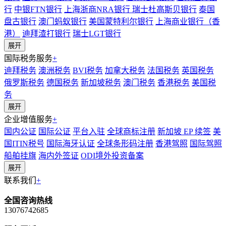
行
中银FTN银行
上海浙商NRA银行
瑞士杜高斯贝银行
泰国
盘古银行
澳门蚂蚁银行
美国蒙特利尔银行
上海商业银行（香
港）
迪拜渣打银行
瑞士LGT银行
展开
国际税务服务
+
迪拜税务
澳洲税务
BVI税务
加拿大税务
法国税务
英国税务
俄罗斯税务
德国税务
新加坡税务
澳门税务
香港税务
美国税
务
展开
企业增值服务
+
国内公证
国际公证
平台入驻
全球商标注册
新加坡 EP 续签
美
国ITIN税号
国际海牙认证
全球条形码注册
香港驾照
国际驾照
船舶挂旗
海内外签证
ODI境外投资备案
展开
联系我们
+
全国咨询热线
13076742685