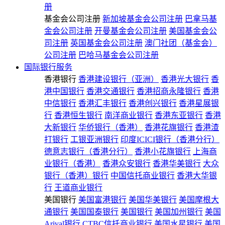
册
基金会公司注册
新加坡基金会公司注册
巴拿马基
金会公司注册
开曼基金会公司注册
美国基金会公
司注册
英国基金会公司注册
澳门社团（基金会）
公司注册
巴哈马基金会公司注册
国际银行服务
香港银行
香港建设银行（亚洲）
香港光大银行
香
港中国银行
香港交通银行
香港招商永隆银行
香港
中信银行
香港汇丰银行
香港创兴银行
香港星展银
行
香港恒生银行
南洋商业银行
香港东亚银行
香港
大新银行
华侨银行（香港）
香港花旗银行
香港渣
打银行
工银亚洲银行
印度ICICI银行（香港分行）
德意志银行（香港分行）
香港小花旗银行
上海商
业银行（香港）
香港众安银行
香港华美银行
大众
银行（香港）银行
中国信托商业银行
香港大华银
行
王道商业银行
美国银行
美国富港银行
美国华美银行
美国摩根大
通银行
美国国泰银行
美国银行
美国加州银行
美国
Arival银行
CTBC信托商业银行
美国水星银行
美国