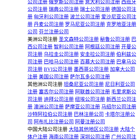
公司注册
俄罗斯公司注册
意大利公司注册
西班牙
公司注册
瑞典公司注册
瑞士公司注册
德国公司注
册
匈牙利公司注册
波兰公司注册
爱沙尼亚公司注
册
丹麦公司注册
罗马尼亚公司注册
克罗地亚注册
公司
芬兰注册公司
美洲公司注册
圣文森特公司注册
秘鲁公司注册
巴
西公司注册
智利公司注册
阿根廷公司注册
开曼公
司注册
乌拉圭公司注册
安圭拉公司注册
伯利兹公
司注册
巴哈马公司注册
百慕大公司注册
巴拿马公
司注册
BVI公司注册
墨西哥公司注册
加拿大公司
注册
美国公司注册
萨尔瓦多公司注册
其他洲公司注册
坦桑尼亚公司注册
尼日利亚公司
注册
塞舌尔公司注册
阿联酋公司注册
毛里求斯公
司注册
迪拜公司注册
纽埃公司注册
新西兰公司注
册
澳洲公司注册
萨摩亚公司注册
马绍尔公司注册
沙特阿拉伯公司注册
巴林注册公司
卡塔尔注册公
司
阿布扎比注册公司
阿曼注册公司
中国大陆公司注册
大陆其他地区公司注册
大陆个
体户注册
海南公司注册
深圳公司注册
广州公司注