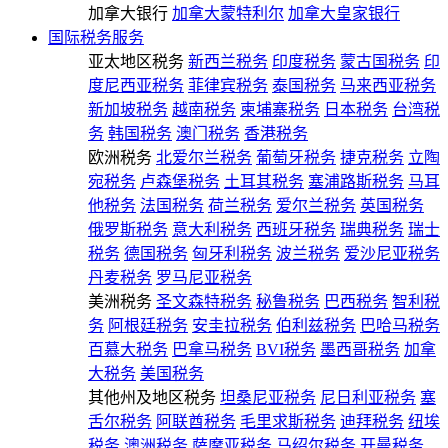
加拿大银行
加拿大蒙特利尔
加拿大皇家银行
国际税务服务
亚太地区税务
新西兰税务
印度税务
蒙古国税务
印
度尼西亚税务
菲律宾税务
泰国税务
马来西亚税务
新加坡税务
越南税务
柬埔寨税务
日本税务
台湾税
务
韩国税务
澳门税务
香港税务
欧洲税务
北爱尔兰税务
葡萄牙税务
捷克税务
立陶
宛税务
卢森堡税务
土耳其税务
塞浦路斯税务
马耳
他税务
法国税务
荷兰税务
爱尔兰税务
英国税务
俄罗斯税务
意大利税务
西班牙税务
瑞典税务
瑞士
税务
德国税务
匈牙利税务
波兰税务
爱沙尼亚税务
丹麦税务
罗马尼亚税务
美洲税务
圣文森特税务
秘鲁税务
巴西税务
智利税
务
阿根廷税务
安圭拉税务
伯利兹税务
巴哈马税务
百慕大税务
巴拿马税务
BVI税务
墨西哥税务
加拿
大税务
美国税务
其他州及地区税务
坦桑尼亚税务
尼日利亚税务
塞
舌尔税务
阿联酋税务
毛里求斯税务
迪拜税务
纽埃
税务
澳洲税务
萨摩亚税务
马绍尔税务
开曼税务