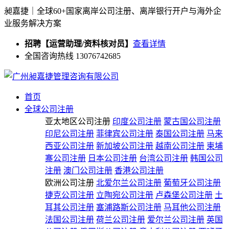
昶嘉捷｜全球60+国家离岸公司注册、离岸银行开户与海外企
业服务解决方案
招聘【运营助理/资料核对员】
查看详情
全国咨询热线 13076742685
首页
全球公司注册
亚太地区公司注册
印度公司注册
蒙古国公司注册
印尼公司注册
菲律宾公司注册
泰国公司注册
马来
西亚公司注册
新加坡公司注册
越南公司注册
柬埔
寨公司注册
日本公司注册
台湾公司注册
韩国公司
注册
澳门公司注册
香港公司注册
欧洲公司注册
北爱尔兰公司注册
葡萄牙公司注册
捷克公司注册
立陶宛公司注册
卢森堡公司注册
土
耳其公司注册
塞浦路斯公司注册
马耳他公司注册
法国公司注册
荷兰公司注册
爱尔兰公司注册
英国