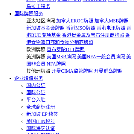
乌拉圭税务
国际牌照服务
亚太地区牌照
加拿大IIROC牌照
加拿大MSB牌照
新加坡基金会牌照
香港MSO牌照
香港电讯牌照
香
港BUD专项基金
香港贵金属及宝石注册商牌照
香
港食物遣口商和食物分销商牌照
欧洲牌照
直布罗陀DLT牌照
美洲牌照
美国MSB牌照
美国NFA一般会员牌照
美
国非会员 NFA牌照
其他洲牌照
开曼CIMA监管牌照
开曼群岛牌照
企业增值服务
国内公证
国际公证
平台入驻
全球商标注册
新加坡 EP 续签
美国ITIN税号
国际海牙认证