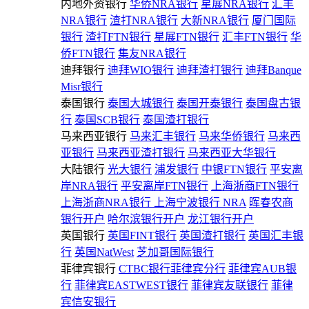
内地外资银行
华侨NRA银行
星展NRA银行
汇丰
NRA银行
渣打NRA银行
大新NRA银行
厦门国际
银行
渣打FTN银行
星展FTN银行
汇丰FTN银行
华
侨FTN银行
集友NRA银行
迪拜银行
迪拜WIO银行
迪拜渣打银行
迪拜Banque
Misr银行
泰国银行
泰国大城银行
泰国开泰银行
泰国盘古银
行
泰国SCB银行
泰国渣打银行
马来西亚银行
马来汇丰银行
马来华侨银行
马来西
亚银行
马来西亚渣打银行
马来西亚大华银行
大陆银行
光大银行
浦发银行
中银FTN银行
平安离
岸NRA银行
平安离岸FTN银行
上海浙商FTN银行
上海浙商NRA银行
上海宁波银行 NRA
晖春农商
银行开户
哈尔滨银行开户
龙江银行开户
英国银行
英国FINT银行
英国渣打银行
英国汇丰银
行
英国NatWest
芝加哥国际银行
菲律宾银行
CTBC银行菲律宾分行
菲律宾AUB银
行
菲律宾EASTWEST银行
菲律宾友联银行
菲律
宾信安银行