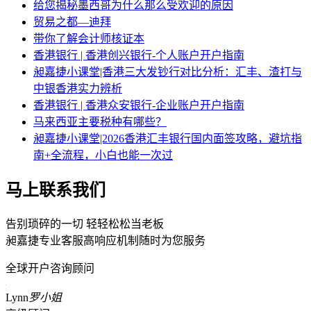
给您揭秘墨西哥为什么那么受欢迎的原因
贸易之都—迪拜
带你了解会计师核证本
香港银行 | 香港创兴银行-个人账户开户指南
昶嘉捷小课堂|香港三大发钞行对比分析：汇丰、渣打与
中银香港实力辨析
香港银行 | 香港众安银行-企业账户开户指南
马来西亚主要税种有哪些？
昶嘉捷小课堂|2026香港汇丰银行国内面签攻略，避坑指
南+全流程，小白也能一次过
马上联系我们
告别琐碎的一切 轻轻松松当老板
昶嘉捷专业客服高响应机制随时为您服务
全球开户咨询顾问
Lynn
罗小姐