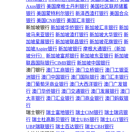
Axos银行
美国摩根士丹利银行
美国社区联邦储蓄
银行
美国蒙特利尔银行
新泽西渣打银行
美国合众
银行
美国CNB银行
美国汇丰银行
新加坡银行
新加坡华侨银行
新加坡汇丰银行
新加
坡马来亚银行
新加坡渣打银行
新加坡大华银行
新
加坡星展银行
新加坡联昌银行
新加坡花旗银行
新
加坡Aspire银行
新加坡银行
摩根大通银行（新加
坡分行）
新加坡富邦银行
新加坡东亚银行
新加坡
联昌国际银行CIMB银行
新加坡中国银行
澳门银行
澳门工商银行
澳门立桥银行
澳门工银亚
洲银行
澳门中国银行
澳门国际银行
澳门汇丰银行
澳门葡萄牙商业银行
澳门大西洋银行
澳门广发银
行
澳门华侨银行
澳门交通银行
澳门发展银行
澳门
大丰银行
澳门汇业银行
澳门商业银行
澳门蚂蚁银
行
瑞士银行
瑞士富地银行
瑞士CIM银行
瑞士瑞讯银
行
瑞士杜高斯贝银行
瑞士UBS银行
瑞士LGT银行
UBP瑞联银行
瑞士百达银行
瑞士CBH银行