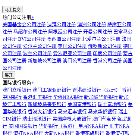
热门公司注册
+
美国基金会公司注册
迪拜公司注册
澳洲公司注册
萨摩亚公司
注册
马绍尔公司注册
阿根廷公司注册
开曼公司注册
巴拿马公
司注册
BVI公司注册
墨西哥公司注册
北爱尔兰公司注册
法国
公司注册
爱尔兰公司注册
英国公司注册
俄罗斯公司注册
德国
公司注册
波兰公司注册
爱沙尼亚公司注册
印度公司注册
蒙古
国公司注册
新加坡公司注册
澳门公司注册
香港公司注册
美国
公司注册
展开
国际银行服务
+
澳门立桥银行
澳门工银亚洲银行
香港建设银行（亚洲）
香港
中国银行
香港汇丰银行
华侨NRA银行
新加坡华侨银行
新加
坡汇丰银行
新加坡马来亚银行
美国富港银行
瑞士富地银行
美
国华美银行
香港大新银行
马来汇丰银行
马来华侨银行
瑞士
CIM银行
瑞士瑞讯银行
美国摩根大通银行
澳门葡萄牙商业银
行
美国国泰银行
华侨银行（香港）
星展NRA银行
汇丰NRA
银行
渣打NRA银行
大新NRA银行
香港花旗银行
香港渣打银