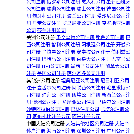
公司注册
俄罗斯公司注册
意大利公司注册
西班牙
公司注册
瑞典公司注册
瑞士公司注册
德国公司注
册
匈牙利公司注册
波兰公司注册
爱沙尼亚公司注
册
丹麦公司注册
罗马尼亚公司注册
克罗地亚注册
公司
芬兰注册公司
美洲公司注册
圣文森特公司注册
秘鲁公司注册
巴
西公司注册
智利公司注册
阿根廷公司注册
开曼公
司注册
乌拉圭公司注册
安圭拉公司注册
伯利兹公
司注册
巴哈马公司注册
百慕大公司注册
巴拿马公
司注册
BVI公司注册
墨西哥公司注册
加拿大公司
注册
美国公司注册
萨尔瓦多公司注册
其他洲公司注册
坦桑尼亚公司注册
尼日利亚公司
注册
塞舌尔公司注册
阿联酋公司注册
毛里求斯公
司注册
迪拜公司注册
纽埃公司注册
新西兰公司注
册
澳洲公司注册
萨摩亚公司注册
马绍尔公司注册
沙特阿拉伯公司注册
巴林注册公司
卡塔尔注册公
司
阿布扎比注册公司
阿曼注册公司
中国大陆公司注册
大陆其他地区公司注册
大陆个
体户注册
海南公司注册
深圳公司注册
广州公司注