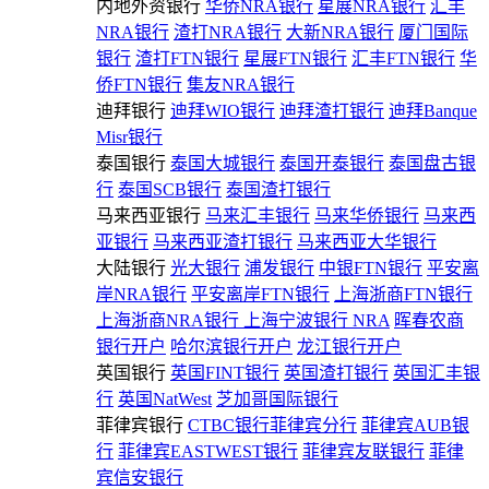
内地外资银行
华侨NRA银行
星展NRA银行
汇丰
NRA银行
渣打NRA银行
大新NRA银行
厦门国际
银行
渣打FTN银行
星展FTN银行
汇丰FTN银行
华
侨FTN银行
集友NRA银行
迪拜银行
迪拜WIO银行
迪拜渣打银行
迪拜Banque
Misr银行
泰国银行
泰国大城银行
泰国开泰银行
泰国盘古银
行
泰国SCB银行
泰国渣打银行
马来西亚银行
马来汇丰银行
马来华侨银行
马来西
亚银行
马来西亚渣打银行
马来西亚大华银行
大陆银行
光大银行
浦发银行
中银FTN银行
平安离
岸NRA银行
平安离岸FTN银行
上海浙商FTN银行
上海浙商NRA银行
上海宁波银行 NRA
晖春农商
银行开户
哈尔滨银行开户
龙江银行开户
英国银行
英国FINT银行
英国渣打银行
英国汇丰银
行
英国NatWest
芝加哥国际银行
菲律宾银行
CTBC银行菲律宾分行
菲律宾AUB银
行
菲律宾EASTWEST银行
菲律宾友联银行
菲律
宾信安银行