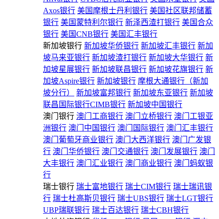
Axos银行
美国摩根士丹利银行
美国社区联邦储蓄
银行
美国蒙特利尔银行
新泽西渣打银行
美国合众
银行
美国CNB银行
美国汇丰银行
新加坡银行
新加坡华侨银行
新加坡汇丰银行
新加
坡马来亚银行
新加坡渣打银行
新加坡大华银行
新
加坡星展银行
新加坡联昌银行
新加坡花旗银行
新
加坡Aspire银行
新加坡银行
摩根大通银行（新加
坡分行）
新加坡富邦银行
新加坡东亚银行
新加坡
联昌国际银行CIMB银行
新加坡中国银行
澳门银行
澳门工商银行
澳门立桥银行
澳门工银亚
洲银行
澳门中国银行
澳门国际银行
澳门汇丰银行
澳门葡萄牙商业银行
澳门大西洋银行
澳门广发银
行
澳门华侨银行
澳门交通银行
澳门发展银行
澳门
大丰银行
澳门汇业银行
澳门商业银行
澳门蚂蚁银
行
瑞士银行
瑞士富地银行
瑞士CIM银行
瑞士瑞讯银
行
瑞士杜高斯贝银行
瑞士UBS银行
瑞士LGT银行
UBP瑞联银行
瑞士百达银行
瑞士CBH银行