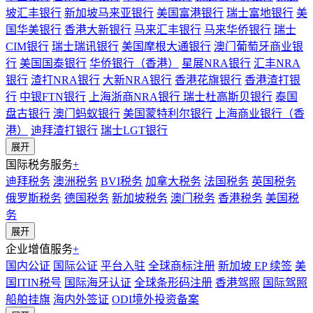
坡汇丰银行
新加坡马来亚银行
美国富港银行
瑞士富地银行
美
国华美银行
香港大新银行
马来汇丰银行
马来华侨银行
瑞士
CIM银行
瑞士瑞讯银行
美国摩根大通银行
澳门葡萄牙商业银
行
美国国泰银行
华侨银行（香港）
星展NRA银行
汇丰NRA
银行
渣打NRA银行
大新NRA银行
香港花旗银行
香港渣打银
行
中银FTN银行
上海浙商NRA银行
瑞士杜高斯贝银行
泰国
盘古银行
澳门蚂蚁银行
美国蒙特利尔银行
上海商业银行（香
港）
迪拜渣打银行
瑞士LGT银行
展开
国际税务服务
+
迪拜税务
澳洲税务
BVI税务
加拿大税务
法国税务
英国税务
俄罗斯税务
德国税务
新加坡税务
澳门税务
香港税务
美国税
务
展开
企业增值服务
+
国内公证
国际公证
平台入驻
全球商标注册
新加坡 EP 续签
美
国ITIN税号
国际海牙认证
全球条形码注册
香港驾照
国际驾照
船舶挂旗
海内外签证
ODI境外投资备案