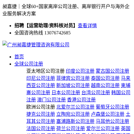
昶嘉捷｜全球60+国家离岸公司注册、离岸银行开户与海外企
业服务解决方案
招聘【运营助理/资料核对员】
查看详情
全国咨询热线 13076742685
首页
全球公司注册
亚太地区公司注册
印度公司注册
蒙古国公司注册
印尼公司注册
菲律宾公司注册
泰国公司注册
马来
西亚公司注册
新加坡公司注册
越南公司注册
柬埔
寨公司注册
日本公司注册
台湾公司注册
韩国公司
注册
澳门公司注册
香港公司注册
欧洲公司注册
北爱尔兰公司注册
葡萄牙公司注册
捷克公司注册
立陶宛公司注册
卢森堡公司注册
土
耳其公司注册
塞浦路斯公司注册
马耳他公司注册
法国公司注册
荷兰公司注册
爱尔兰公司注册
英国