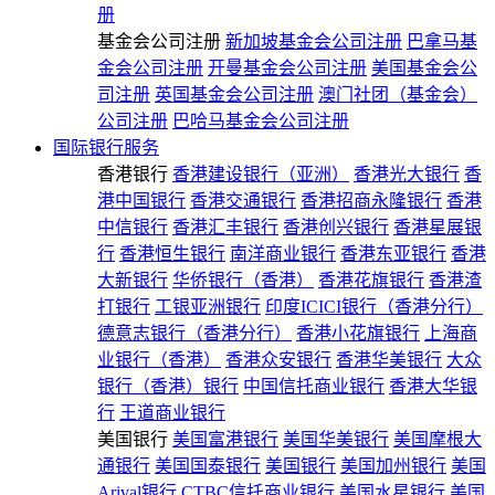
册
基金会公司注册
新加坡基金会公司注册
巴拿马基
金会公司注册
开曼基金会公司注册
美国基金会公
司注册
英国基金会公司注册
澳门社团（基金会）
公司注册
巴哈马基金会公司注册
国际银行服务
香港银行
香港建设银行（亚洲）
香港光大银行
香
港中国银行
香港交通银行
香港招商永隆银行
香港
中信银行
香港汇丰银行
香港创兴银行
香港星展银
行
香港恒生银行
南洋商业银行
香港东亚银行
香港
大新银行
华侨银行（香港）
香港花旗银行
香港渣
打银行
工银亚洲银行
印度ICICI银行（香港分行）
德意志银行（香港分行）
香港小花旗银行
上海商
业银行（香港）
香港众安银行
香港华美银行
大众
银行（香港）银行
中国信托商业银行
香港大华银
行
王道商业银行
美国银行
美国富港银行
美国华美银行
美国摩根大
通银行
美国国泰银行
美国银行
美国加州银行
美国
Arival银行
CTBC信托商业银行
美国水星银行
美国