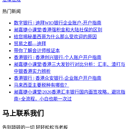
热门新闻
数字银行 | 迪拜WIO银行企业账户-开户指南
昶嘉捷小课堂|香港强积金和大陆社保的区别
给您揭秘墨西哥为什么那么受欢迎的原因
贸易之都—迪拜
带你了解会计师核证本
香港银行 | 香港创兴银行-个人账户开户指南
昶嘉捷小课堂|香港三大发钞行对比分析：汇丰、渣打与
中银香港实力辨析
香港银行 | 香港众安银行-企业账户开户指南
马来西亚主要税种有哪些？
昶嘉捷小课堂|2026香港汇丰银行国内面签攻略，避坑指
南+全流程，小白也能一次过
马上联系我们
告别琐碎的一切 轻轻松松当老板