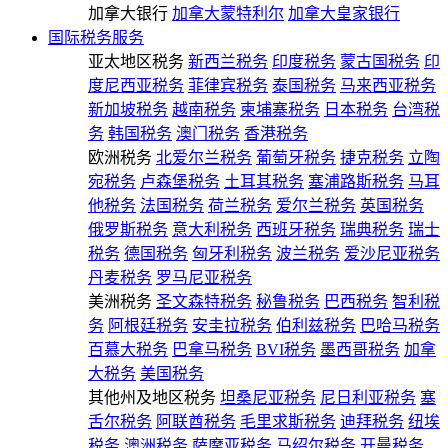
加拿大银行
加拿大蒙特利尔
加拿大皇家银行
国际税务服务
亚太地区税务
新西兰税务
印度税务
蒙古国税务
印
度尼西亚税务
菲律宾税务
泰国税务
马来西亚税务
新加坡税务
越南税务
柬埔寨税务
日本税务
台湾税
务
韩国税务
澳门税务
香港税务
欧洲税务
北爱尔兰税务
葡萄牙税务
捷克税务
立陶
宛税务
卢森堡税务
土耳其税务
塞浦路斯税务
马耳
他税务
法国税务
荷兰税务
爱尔兰税务
英国税务
俄罗斯税务
意大利税务
西班牙税务
瑞典税务
瑞士
税务
德国税务
匈牙利税务
波兰税务
爱沙尼亚税务
丹麦税务
罗马尼亚税务
美洲税务
圣文森特税务
秘鲁税务
巴西税务
智利税
务
阿根廷税务
安圭拉税务
伯利兹税务
巴哈马税务
百慕大税务
巴拿马税务
BVI税务
墨西哥税务
加拿
大税务
美国税务
其他州及地区税务
坦桑尼亚税务
尼日利亚税务
塞
舌尔税务
阿联酋税务
毛里求斯税务
迪拜税务
纽埃
税务
澳洲税务
萨摩亚税务
马绍尔税务
开曼税务