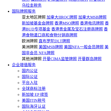
乌拉圭税务
国际牌照服务
亚太地区牌照
加拿大IIROC牌照
加拿大MSB牌照
新加坡基金会牌照
香港MSO牌照
香港电讯牌照
香
港BUD专项基金
香港贵金属及宝石注册商牌照
香
港食物遣口商和食物分销商牌照
欧洲牌照
直布罗陀DLT牌照
美洲牌照
美国MSB牌照
美国NFA一般会员牌照
美
国非会员 NFA牌照
其他洲牌照
开曼CIMA监管牌照
开曼群岛牌照
企业增值服务
国内公证
国际公证
平台入驻
全球商标注册
新加坡 EP 续签
美国ITIN税号
国际海牙认证