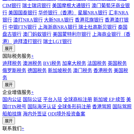
CIM银行
瑞士瑞讯银行
美国摩根大通银行
澳门葡萄牙商业银
行
美国国泰银行
华侨银行（香港）
星展NRA银行
汇丰NRA
银行
渣打NRA银行
大新NRA银行
香港花旗银行
香港渣打银
行
中银FTN银行
上海浙商NRA银行
瑞士杜高斯贝银行
泰国
盘古银行
澳门蚂蚁银行
美国蒙特利尔银行
上海商业银行（香
港）
迪拜渣打银行
瑞士LGT银行
展开
国际税务服务
+
迪拜税务
澳洲税务
BVI税务
加拿大税务
法国税务
英国税务
俄罗斯税务
德国税务
新加坡税务
澳门税务
香港税务
美国税
务
展开
企业增值服务
+
国内公证
国际公证
平台入驻
全球商标注册
新加坡 EP 续签
美
国ITIN税号
国际海牙认证
全球条形码注册
香港驾照
国际驾照
船舶挂旗
海内外签证
ODI境外投资备案
展开
联系我们
+