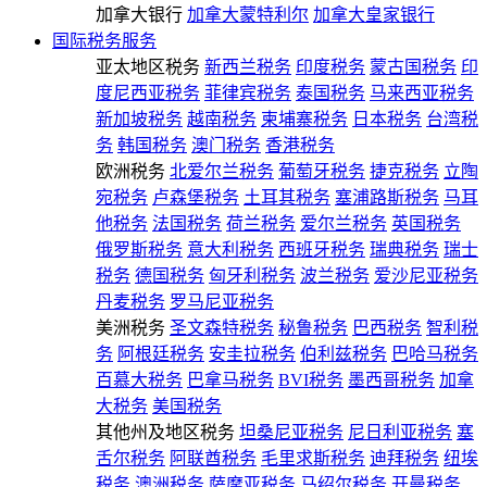
加拿大银行
加拿大蒙特利尔
加拿大皇家银行
国际税务服务
亚太地区税务
新西兰税务
印度税务
蒙古国税务
印
度尼西亚税务
菲律宾税务
泰国税务
马来西亚税务
新加坡税务
越南税务
柬埔寨税务
日本税务
台湾税
务
韩国税务
澳门税务
香港税务
欧洲税务
北爱尔兰税务
葡萄牙税务
捷克税务
立陶
宛税务
卢森堡税务
土耳其税务
塞浦路斯税务
马耳
他税务
法国税务
荷兰税务
爱尔兰税务
英国税务
俄罗斯税务
意大利税务
西班牙税务
瑞典税务
瑞士
税务
德国税务
匈牙利税务
波兰税务
爱沙尼亚税务
丹麦税务
罗马尼亚税务
美洲税务
圣文森特税务
秘鲁税务
巴西税务
智利税
务
阿根廷税务
安圭拉税务
伯利兹税务
巴哈马税务
百慕大税务
巴拿马税务
BVI税务
墨西哥税务
加拿
大税务
美国税务
其他州及地区税务
坦桑尼亚税务
尼日利亚税务
塞
舌尔税务
阿联酋税务
毛里求斯税务
迪拜税务
纽埃
税务
澳洲税务
萨摩亚税务
马绍尔税务
开曼税务