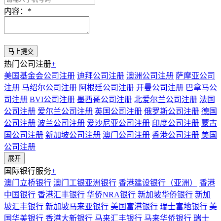
内容：
*
热门公司注册
+
美国基金会公司注册
迪拜公司注册
澳洲公司注册
萨摩亚公司
注册
马绍尔公司注册
阿根廷公司注册
开曼公司注册
巴拿马公
司注册
BVI公司注册
墨西哥公司注册
北爱尔兰公司注册
法国
公司注册
爱尔兰公司注册
英国公司注册
俄罗斯公司注册
德国
公司注册
波兰公司注册
爱沙尼亚公司注册
印度公司注册
蒙古
国公司注册
新加坡公司注册
澳门公司注册
香港公司注册
美国
公司注册
展开
国际银行服务
+
澳门立桥银行
澳门工银亚洲银行
香港建设银行（亚洲）
香港
中国银行
香港汇丰银行
华侨NRA银行
新加坡华侨银行
新加
坡汇丰银行
新加坡马来亚银行
美国富港银行
瑞士富地银行
美
国华美银行
香港大新银行
马来汇丰银行
马来华侨银行
瑞士