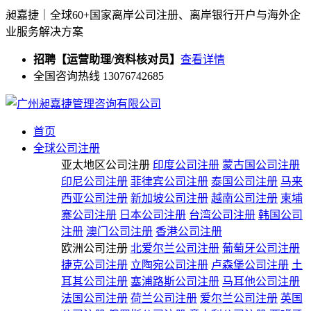
昶嘉捷｜全球60+国家离岸公司注册、离岸银行开户与海外企
业服务解决方案
招聘【运营助理/资料核对员】
查看详情
全国咨询热线 13076742685
首页
全球公司注册
亚太地区公司注册
印度公司注册
蒙古国公司注册
印尼公司注册
菲律宾公司注册
泰国公司注册
马来
西亚公司注册
新加坡公司注册
越南公司注册
柬埔
寨公司注册
日本公司注册
台湾公司注册
韩国公司
注册
澳门公司注册
香港公司注册
欧洲公司注册
北爱尔兰公司注册
葡萄牙公司注册
捷克公司注册
立陶宛公司注册
卢森堡公司注册
土
耳其公司注册
塞浦路斯公司注册
马耳他公司注册
法国公司注册
荷兰公司注册
爱尔兰公司注册
英国