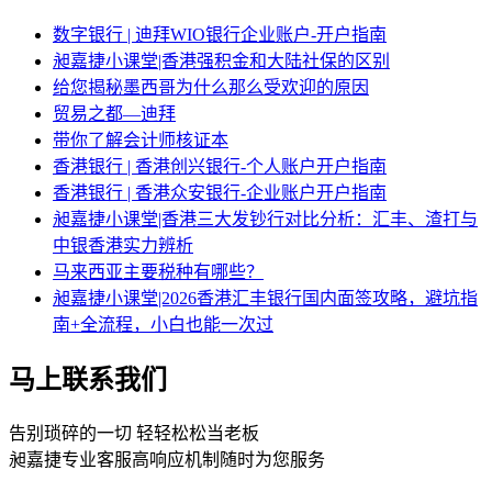
数字银行 | 迪拜WIO银行企业账户-开户指南
昶嘉捷小课堂|香港强积金和大陆社保的区别
给您揭秘墨西哥为什么那么受欢迎的原因
贸易之都—迪拜
带你了解会计师核证本
香港银行 | 香港创兴银行-个人账户开户指南
香港银行 | 香港众安银行-企业账户开户指南
昶嘉捷小课堂|香港三大发钞行对比分析：汇丰、渣打与
中银香港实力辨析
马来西亚主要税种有哪些？
昶嘉捷小课堂|2026香港汇丰银行国内面签攻略，避坑指
南+全流程，小白也能一次过
马上联系我们
告别琐碎的一切 轻轻松松当老板
昶嘉捷专业客服高响应机制随时为您服务