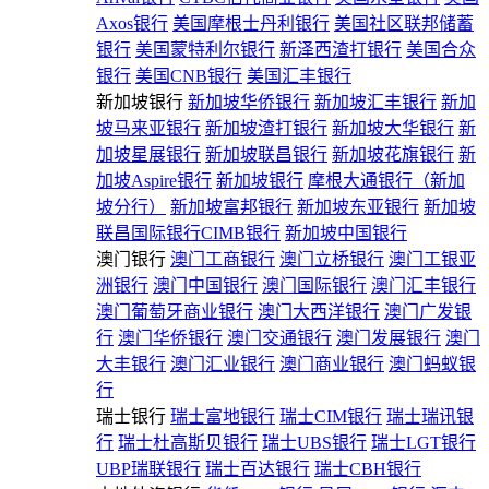
Axos银行
美国摩根士丹利银行
美国社区联邦储蓄
银行
美国蒙特利尔银行
新泽西渣打银行
美国合众
银行
美国CNB银行
美国汇丰银行
新加坡银行
新加坡华侨银行
新加坡汇丰银行
新加
坡马来亚银行
新加坡渣打银行
新加坡大华银行
新
加坡星展银行
新加坡联昌银行
新加坡花旗银行
新
加坡Aspire银行
新加坡银行
摩根大通银行（新加
坡分行）
新加坡富邦银行
新加坡东亚银行
新加坡
联昌国际银行CIMB银行
新加坡中国银行
澳门银行
澳门工商银行
澳门立桥银行
澳门工银亚
洲银行
澳门中国银行
澳门国际银行
澳门汇丰银行
澳门葡萄牙商业银行
澳门大西洋银行
澳门广发银
行
澳门华侨银行
澳门交通银行
澳门发展银行
澳门
大丰银行
澳门汇业银行
澳门商业银行
澳门蚂蚁银
行
瑞士银行
瑞士富地银行
瑞士CIM银行
瑞士瑞讯银
行
瑞士杜高斯贝银行
瑞士UBS银行
瑞士LGT银行
UBP瑞联银行
瑞士百达银行
瑞士CBH银行