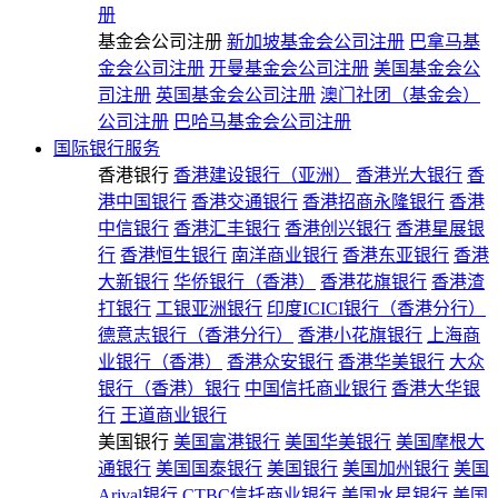
册
基金会公司注册
新加坡基金会公司注册
巴拿马基
金会公司注册
开曼基金会公司注册
美国基金会公
司注册
英国基金会公司注册
澳门社团（基金会）
公司注册
巴哈马基金会公司注册
国际银行服务
香港银行
香港建设银行（亚洲）
香港光大银行
香
港中国银行
香港交通银行
香港招商永隆银行
香港
中信银行
香港汇丰银行
香港创兴银行
香港星展银
行
香港恒生银行
南洋商业银行
香港东亚银行
香港
大新银行
华侨银行（香港）
香港花旗银行
香港渣
打银行
工银亚洲银行
印度ICICI银行（香港分行）
德意志银行（香港分行）
香港小花旗银行
上海商
业银行（香港）
香港众安银行
香港华美银行
大众
银行（香港）银行
中国信托商业银行
香港大华银
行
王道商业银行
美国银行
美国富港银行
美国华美银行
美国摩根大
通银行
美国国泰银行
美国银行
美国加州银行
美国
Arival银行
CTBC信托商业银行
美国水星银行
美国