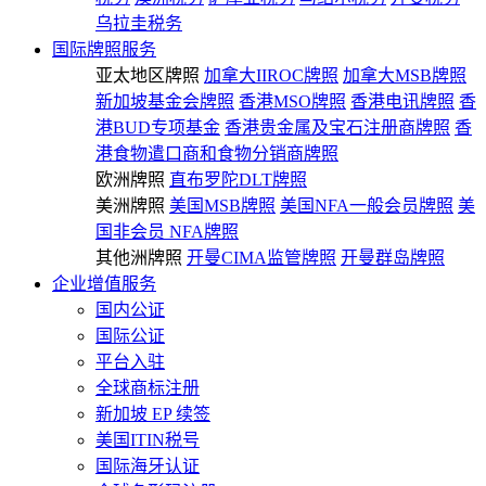
乌拉圭税务
国际牌照服务
亚太地区牌照
加拿大IIROC牌照
加拿大MSB牌照
新加坡基金会牌照
香港MSO牌照
香港电讯牌照
香
港BUD专项基金
香港贵金属及宝石注册商牌照
香
港食物遣口商和食物分销商牌照
欧洲牌照
直布罗陀DLT牌照
美洲牌照
美国MSB牌照
美国NFA一般会员牌照
美
国非会员 NFA牌照
其他洲牌照
开曼CIMA监管牌照
开曼群岛牌照
企业增值服务
国内公证
国际公证
平台入驻
全球商标注册
新加坡 EP 续签
美国ITIN税号
国际海牙认证