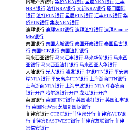
内地外资银行
华侨NRA银行
星展NRA银行
汇丰
NRA银行
渣打NRA银行
大新NRA银行
厦门国际
银行
渣打FTN银行
星展FTN银行
汇丰FTN银行
华
侨FTN银行
集友NRA银行
迪拜银行
迪拜WIO银行
迪拜渣打银行
迪拜Banque
Misr银行
泰国银行
泰国大城银行
泰国开泰银行
泰国盘古银
行
泰国SCB银行
泰国渣打银行
马来西亚银行
马来汇丰银行
马来华侨银行
马来西
亚银行
马来西亚渣打银行
马来西亚大华银行
大陆银行
光大银行
浦发银行
中银FTN银行
平安离
岸NRA银行
平安离岸FTN银行
上海浙商FTN银行
上海浙商NRA银行
上海宁波银行 NRA
晖春农商
银行开户
哈尔滨银行开户
龙江银行开户
英国银行
英国FINT银行
英国渣打银行
英国汇丰银
行
英国NatWest
芝加哥国际银行
菲律宾银行
CTBC银行菲律宾分行
菲律宾AUB银
行
菲律宾EASTWEST银行
菲律宾友联银行
菲律
宾信安银行