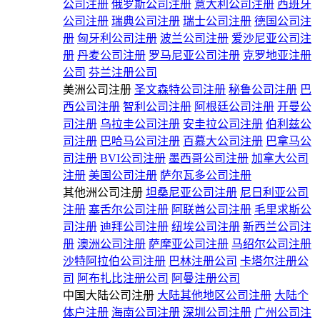
公司注册
俄罗斯公司注册
意大利公司注册
西班牙
公司注册
瑞典公司注册
瑞士公司注册
德国公司注
册
匈牙利公司注册
波兰公司注册
爱沙尼亚公司注
册
丹麦公司注册
罗马尼亚公司注册
克罗地亚注册
公司
芬兰注册公司
美洲公司注册
圣文森特公司注册
秘鲁公司注册
巴
西公司注册
智利公司注册
阿根廷公司注册
开曼公
司注册
乌拉圭公司注册
安圭拉公司注册
伯利兹公
司注册
巴哈马公司注册
百慕大公司注册
巴拿马公
司注册
BVI公司注册
墨西哥公司注册
加拿大公司
注册
美国公司注册
萨尔瓦多公司注册
其他洲公司注册
坦桑尼亚公司注册
尼日利亚公司
注册
塞舌尔公司注册
阿联酋公司注册
毛里求斯公
司注册
迪拜公司注册
纽埃公司注册
新西兰公司注
册
澳洲公司注册
萨摩亚公司注册
马绍尔公司注册
沙特阿拉伯公司注册
巴林注册公司
卡塔尔注册公
司
阿布扎比注册公司
阿曼注册公司
中国大陆公司注册
大陆其他地区公司注册
大陆个
体户注册
海南公司注册
深圳公司注册
广州公司注