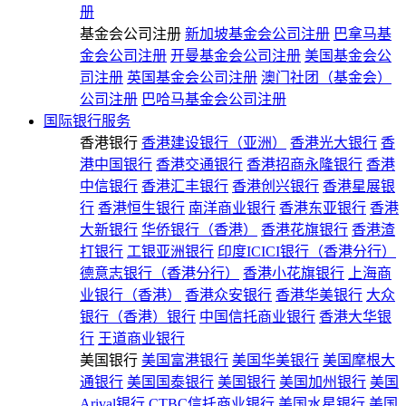
册
基金会公司注册
新加坡基金会公司注册
巴拿马基
金会公司注册
开曼基金会公司注册
美国基金会公
司注册
英国基金会公司注册
澳门社团（基金会）
公司注册
巴哈马基金会公司注册
国际银行服务
香港银行
香港建设银行（亚洲）
香港光大银行
香
港中国银行
香港交通银行
香港招商永隆银行
香港
中信银行
香港汇丰银行
香港创兴银行
香港星展银
行
香港恒生银行
南洋商业银行
香港东亚银行
香港
大新银行
华侨银行（香港）
香港花旗银行
香港渣
打银行
工银亚洲银行
印度ICICI银行（香港分行）
德意志银行（香港分行）
香港小花旗银行
上海商
业银行（香港）
香港众安银行
香港华美银行
大众
银行（香港）银行
中国信托商业银行
香港大华银
行
王道商业银行
美国银行
美国富港银行
美国华美银行
美国摩根大
通银行
美国国泰银行
美国银行
美国加州银行
美国
Arival银行
CTBC信托商业银行
美国水星银行
美国