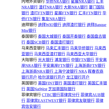
内地外资银行
华侨NRA银行
星展NRA银行
汇丰
NRA银行
渣打NRA银行
大新NRA银行
厦门国际
银行
渣打FTN银行
星展FTN银行
汇丰FTN银行
华
侨FTN银行
集友NRA银行
迪拜银行
迪拜WIO银行
迪拜渣打银行
迪拜Banque
Misr银行
泰国银行
泰国大城银行
泰国开泰银行
泰国盘古银
行
泰国SCB银行
泰国渣打银行
马来西亚银行
马来汇丰银行
马来华侨银行
马来西
亚银行
马来西亚渣打银行
马来西亚大华银行
大陆银行
光大银行
浦发银行
中银FTN银行
平安离
岸NRA银行
平安离岸FTN银行
上海浙商FTN银行
上海浙商NRA银行
上海宁波银行 NRA
晖春农商
银行开户
哈尔滨银行开户
龙江银行开户
英国银行
英国FINT银行
英国渣打银行
英国汇丰银
行
英国NatWest
芝加哥国际银行
菲律宾银行
CTBC银行菲律宾分行
菲律宾AUB银
行
菲律宾EASTWEST银行
菲律宾友联银行
菲律
宾信安银行