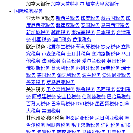
加拿大银行
加拿大蒙特利尔
加拿大皇家银行
国际税务服务
亚太地区税务
新西兰税务
印度税务
蒙古国税务
印
度尼西亚税务
菲律宾税务
泰国税务
马来西亚税务
新加坡税务
越南税务
柬埔寨税务
日本税务
台湾税
务
韩国税务
澳门税务
香港税务
欧洲税务
北爱尔兰税务
葡萄牙税务
捷克税务
立陶
宛税务
卢森堡税务
土耳其税务
塞浦路斯税务
马耳
他税务
法国税务
荷兰税务
爱尔兰税务
英国税务
俄罗斯税务
意大利税务
西班牙税务
瑞典税务
瑞士
税务
德国税务
匈牙利税务
波兰税务
爱沙尼亚税务
丹麦税务
罗马尼亚税务
美洲税务
圣文森特税务
秘鲁税务
巴西税务
智利税
务
阿根廷税务
安圭拉税务
伯利兹税务
巴哈马税务
百慕大税务
巴拿马税务
BVI税务
墨西哥税务
加拿
大税务
美国税务
其他州及地区税务
坦桑尼亚税务
尼日利亚税务
塞
舌尔税务
阿联酋税务
毛里求斯税务
迪拜税务
纽埃
税务
澳洲税务
萨摩亚税务
马绍尔税务
开曼税务