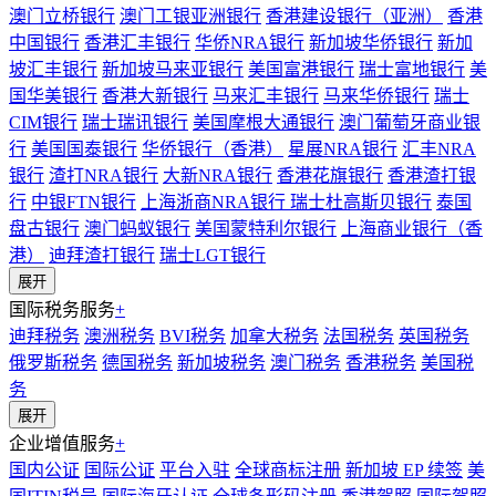
澳门立桥银行
澳门工银亚洲银行
香港建设银行（亚洲）
香港
中国银行
香港汇丰银行
华侨NRA银行
新加坡华侨银行
新加
坡汇丰银行
新加坡马来亚银行
美国富港银行
瑞士富地银行
美
国华美银行
香港大新银行
马来汇丰银行
马来华侨银行
瑞士
CIM银行
瑞士瑞讯银行
美国摩根大通银行
澳门葡萄牙商业银
行
美国国泰银行
华侨银行（香港）
星展NRA银行
汇丰NRA
银行
渣打NRA银行
大新NRA银行
香港花旗银行
香港渣打银
行
中银FTN银行
上海浙商NRA银行
瑞士杜高斯贝银行
泰国
盘古银行
澳门蚂蚁银行
美国蒙特利尔银行
上海商业银行（香
港）
迪拜渣打银行
瑞士LGT银行
展开
国际税务服务
+
迪拜税务
澳洲税务
BVI税务
加拿大税务
法国税务
英国税务
俄罗斯税务
德国税务
新加坡税务
澳门税务
香港税务
美国税
务
展开
企业增值服务
+
国内公证
国际公证
平台入驻
全球商标注册
新加坡 EP 续签
美