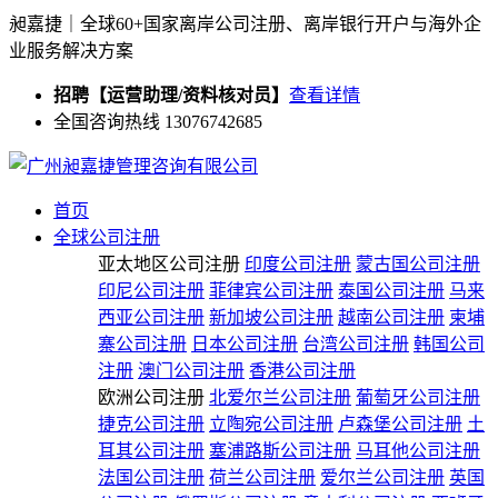
昶嘉捷｜全球60+国家离岸公司注册、离岸银行开户与海外企
业服务解决方案
招聘【运营助理/资料核对员】
查看详情
全国咨询热线 13076742685
首页
全球公司注册
亚太地区公司注册
印度公司注册
蒙古国公司注册
印尼公司注册
菲律宾公司注册
泰国公司注册
马来
西亚公司注册
新加坡公司注册
越南公司注册
柬埔
寨公司注册
日本公司注册
台湾公司注册
韩国公司
注册
澳门公司注册
香港公司注册
欧洲公司注册
北爱尔兰公司注册
葡萄牙公司注册
捷克公司注册
立陶宛公司注册
卢森堡公司注册
土
耳其公司注册
塞浦路斯公司注册
马耳他公司注册
法国公司注册
荷兰公司注册
爱尔兰公司注册
英国