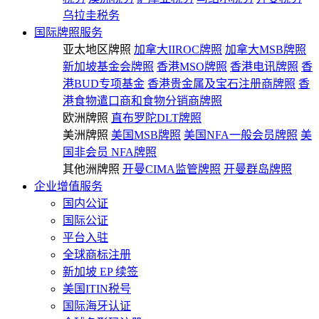
乌拉圭税务
国际牌照服务
亚太地区牌照
加拿大IIROC牌照
加拿大MSB牌照
新加坡基金会牌照
香港MSO牌照
香港电讯牌照
香
港BUD专项基金
香港贵金属及宝石注册商牌照
香
港食物遣口商和食物分销商牌照
欧洲牌照
直布罗陀DLT牌照
美洲牌照
美国MSB牌照
美国NFA一般会员牌照
美
国非会员 NFA牌照
其他洲牌照
开曼CIMA监管牌照
开曼群岛牌照
企业增值服务
国内公证
国际公证
平台入驻
全球商标注册
新加坡 EP 续签
美国ITIN税号
国际海牙认证