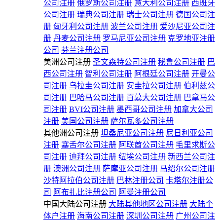
公司注册
俄罗斯公司注册
意大利公司注册
西班牙
公司注册
瑞典公司注册
瑞士公司注册
德国公司注
册
匈牙利公司注册
波兰公司注册
爱沙尼亚公司注
册
丹麦公司注册
罗马尼亚公司注册
克罗地亚注册
公司
芬兰注册公司
美洲公司注册
圣文森特公司注册
秘鲁公司注册
巴
西公司注册
智利公司注册
阿根廷公司注册
开曼公
司注册
乌拉圭公司注册
安圭拉公司注册
伯利兹公
司注册
巴哈马公司注册
百慕大公司注册
巴拿马公
司注册
BVI公司注册
墨西哥公司注册
加拿大公司
注册
美国公司注册
萨尔瓦多公司注册
其他洲公司注册
坦桑尼亚公司注册
尼日利亚公司
注册
塞舌尔公司注册
阿联酋公司注册
毛里求斯公
司注册
迪拜公司注册
纽埃公司注册
新西兰公司注
册
澳洲公司注册
萨摩亚公司注册
马绍尔公司注册
沙特阿拉伯公司注册
巴林注册公司
卡塔尔注册公
司
阿布扎比注册公司
阿曼注册公司
中国大陆公司注册
大陆其他地区公司注册
大陆个
体户注册
海南公司注册
深圳公司注册
广州公司注