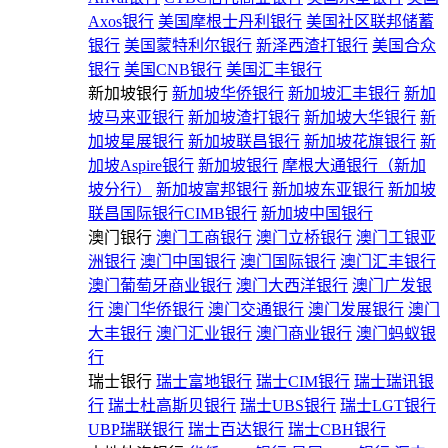
Axos银行
美国摩根士丹利银行
美国社区联邦储蓄
银行
美国蒙特利尔银行
新泽西渣打银行
美国合众
银行
美国CNB银行
美国汇丰银行
新加坡银行
新加坡华侨银行
新加坡汇丰银行
新加
坡马来亚银行
新加坡渣打银行
新加坡大华银行
新
加坡星展银行
新加坡联昌银行
新加坡花旗银行
新
加坡Aspire银行
新加坡银行
摩根大通银行（新加
坡分行）
新加坡富邦银行
新加坡东亚银行
新加坡
联昌国际银行CIMB银行
新加坡中国银行
澳门银行
澳门工商银行
澳门立桥银行
澳门工银亚
洲银行
澳门中国银行
澳门国际银行
澳门汇丰银行
澳门葡萄牙商业银行
澳门大西洋银行
澳门广发银
行
澳门华侨银行
澳门交通银行
澳门发展银行
澳门
大丰银行
澳门汇业银行
澳门商业银行
澳门蚂蚁银
行
瑞士银行
瑞士富地银行
瑞士CIM银行
瑞士瑞讯银
行
瑞士杜高斯贝银行
瑞士UBS银行
瑞士LGT银行
UBP瑞联银行
瑞士百达银行
瑞士CBH银行