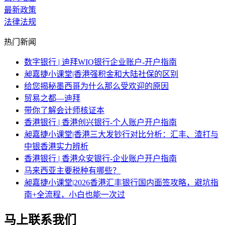
最新政策
法律法规
热门新闻
数字银行 | 迪拜WIO银行企业账户-开户指南
昶嘉捷小课堂|香港强积金和大陆社保的区别
给您揭秘墨西哥为什么那么受欢迎的原因
贸易之都—迪拜
带你了解会计师核证本
香港银行 | 香港创兴银行-个人账户开户指南
昶嘉捷小课堂|香港三大发钞行对比分析：汇丰、渣打与
中银香港实力辨析
香港银行 | 香港众安银行-企业账户开户指南
马来西亚主要税种有哪些？
昶嘉捷小课堂|2026香港汇丰银行国内面签攻略，避坑指
南+全流程，小白也能一次过
马上联系我们