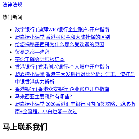
法律法规
热门新闻
数字银行 | 迪拜WIO银行企业账户-开户指南
昶嘉捷小课堂|香港强积金和大陆社保的区别
给您揭秘墨西哥为什么那么受欢迎的原因
贸易之都—迪拜
带你了解会计师核证本
香港银行 | 香港创兴银行-个人账户开户指南
昶嘉捷小课堂|香港三大发钞行对比分析：汇丰、渣打与
中银香港实力辨析
香港银行 | 香港众安银行-企业账户开户指南
马来西亚主要税种有哪些？
昶嘉捷小课堂|2026香港汇丰银行国内面签攻略，避坑指
南+全流程，小白也能一次过
马上联系我们