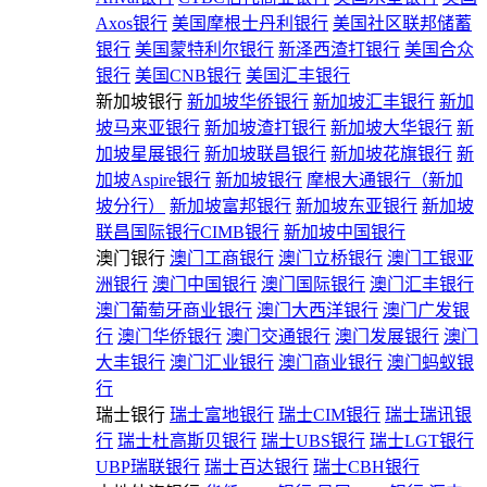
Axos银行
美国摩根士丹利银行
美国社区联邦储蓄
银行
美国蒙特利尔银行
新泽西渣打银行
美国合众
银行
美国CNB银行
美国汇丰银行
新加坡银行
新加坡华侨银行
新加坡汇丰银行
新加
坡马来亚银行
新加坡渣打银行
新加坡大华银行
新
加坡星展银行
新加坡联昌银行
新加坡花旗银行
新
加坡Aspire银行
新加坡银行
摩根大通银行（新加
坡分行）
新加坡富邦银行
新加坡东亚银行
新加坡
联昌国际银行CIMB银行
新加坡中国银行
澳门银行
澳门工商银行
澳门立桥银行
澳门工银亚
洲银行
澳门中国银行
澳门国际银行
澳门汇丰银行
澳门葡萄牙商业银行
澳门大西洋银行
澳门广发银
行
澳门华侨银行
澳门交通银行
澳门发展银行
澳门
大丰银行
澳门汇业银行
澳门商业银行
澳门蚂蚁银
行
瑞士银行
瑞士富地银行
瑞士CIM银行
瑞士瑞讯银
行
瑞士杜高斯贝银行
瑞士UBS银行
瑞士LGT银行
UBP瑞联银行
瑞士百达银行
瑞士CBH银行