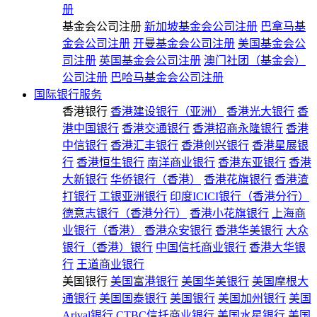
册
基金会公司注册
新加坡基金会公司注册
巴拿马基
金会公司注册
开曼基金会公司注册
美国基金会公
司注册
英国基金会公司注册
澳门社团（基金会）
公司注册
巴哈马基金会公司注册
国际银行服务
香港银行
香港建设银行（亚洲）
香港光大银行
香
港中国银行
香港交通银行
香港招商永隆银行
香港
中信银行
香港汇丰银行
香港创兴银行
香港星展银
行
香港恒生银行
南洋商业银行
香港东亚银行
香港
大新银行
华侨银行（香港）
香港花旗银行
香港渣
打银行
工银亚洲银行
印度ICICI银行（香港分行）
德意志银行（香港分行）
香港小花旗银行
上海商
业银行（香港）
香港众安银行
香港华美银行
大众
银行（香港）银行
中国信托商业银行
香港大华银
行
王道商业银行
美国银行
美国富港银行
美国华美银行
美国摩根大
通银行
美国国泰银行
美国银行
美国加州银行
美国
Arival银行
CTBC信托商业银行
美国水星银行
美国