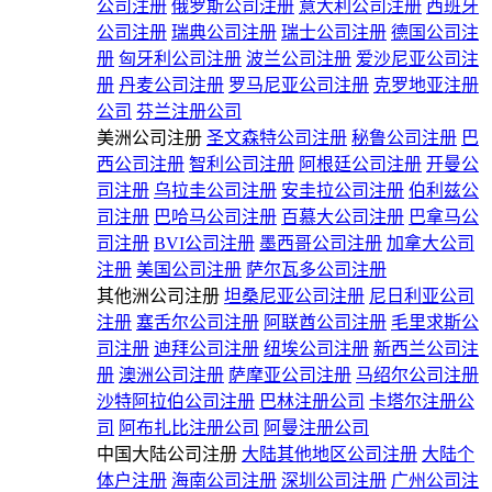
公司注册
俄罗斯公司注册
意大利公司注册
西班牙
公司注册
瑞典公司注册
瑞士公司注册
德国公司注
册
匈牙利公司注册
波兰公司注册
爱沙尼亚公司注
册
丹麦公司注册
罗马尼亚公司注册
克罗地亚注册
公司
芬兰注册公司
美洲公司注册
圣文森特公司注册
秘鲁公司注册
巴
西公司注册
智利公司注册
阿根廷公司注册
开曼公
司注册
乌拉圭公司注册
安圭拉公司注册
伯利兹公
司注册
巴哈马公司注册
百慕大公司注册
巴拿马公
司注册
BVI公司注册
墨西哥公司注册
加拿大公司
注册
美国公司注册
萨尔瓦多公司注册
其他洲公司注册
坦桑尼亚公司注册
尼日利亚公司
注册
塞舌尔公司注册
阿联酋公司注册
毛里求斯公
司注册
迪拜公司注册
纽埃公司注册
新西兰公司注
册
澳洲公司注册
萨摩亚公司注册
马绍尔公司注册
沙特阿拉伯公司注册
巴林注册公司
卡塔尔注册公
司
阿布扎比注册公司
阿曼注册公司
中国大陆公司注册
大陆其他地区公司注册
大陆个
体户注册
海南公司注册
深圳公司注册
广州公司注