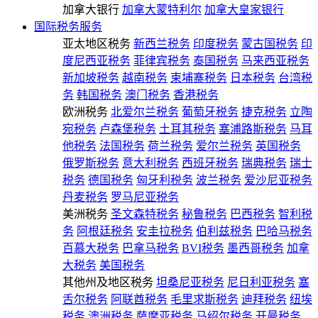
加拿大银行
加拿大蒙特利尔
加拿大皇家银行
国际税务服务
亚太地区税务
新西兰税务
印度税务
蒙古国税务
印
度尼西亚税务
菲律宾税务
泰国税务
马来西亚税务
新加坡税务
越南税务
柬埔寨税务
日本税务
台湾税
务
韩国税务
澳门税务
香港税务
欧洲税务
北爱尔兰税务
葡萄牙税务
捷克税务
立陶
宛税务
卢森堡税务
土耳其税务
塞浦路斯税务
马耳
他税务
法国税务
荷兰税务
爱尔兰税务
英国税务
俄罗斯税务
意大利税务
西班牙税务
瑞典税务
瑞士
税务
德国税务
匈牙利税务
波兰税务
爱沙尼亚税务
丹麦税务
罗马尼亚税务
美洲税务
圣文森特税务
秘鲁税务
巴西税务
智利税
务
阿根廷税务
安圭拉税务
伯利兹税务
巴哈马税务
百慕大税务
巴拿马税务
BVI税务
墨西哥税务
加拿
大税务
美国税务
其他州及地区税务
坦桑尼亚税务
尼日利亚税务
塞
舌尔税务
阿联酋税务
毛里求斯税务
迪拜税务
纽埃
税务
澳洲税务
萨摩亚税务
马绍尔税务
开曼税务