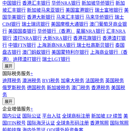
中国银行
香港汇丰银行
华侨NRA银行
新加坡华侨银行
新加
坡汇丰银行
新加坡马来亚银行
美国富港银行
瑞士富地银行
美
国华美银行
香港大新银行
马来汇丰银行
马来华侨银行
瑞士
CIM银行
瑞士瑞讯银行
美国摩根大通银行
澳门葡萄牙商业银
行
美国国泰银行
华侨银行（香港）
星展NRA银行
汇丰NRA
银行
渣打NRA银行
大新NRA银行
香港花旗银行
香港渣打银
行
中银FTN银行
上海浙商NRA银行
瑞士杜高斯贝银行
泰国
盘古银行
澳门蚂蚁银行
美国蒙特利尔银行
上海商业银行（香
港）
迪拜渣打银行
瑞士LGT银行
展开
国际税务服务
+
迪拜税务
澳洲税务
BVI税务
加拿大税务
法国税务
英国税务
俄罗斯税务
德国税务
新加坡税务
澳门税务
香港税务
美国税
务
展开
企业增值服务
+
国内公证
国际公证
平台入驻
全球商标注册
新加坡 EP 续签
美
国ITIN税号
国际海牙认证
全球条形码注册
香港驾照
国际驾照
船舶挂旗
海内外签证
ODI境外投资备案