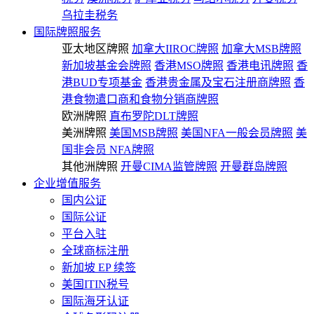
乌拉圭税务
国际牌照服务
亚太地区牌照
加拿大IIROC牌照
加拿大MSB牌照
新加坡基金会牌照
香港MSO牌照
香港电讯牌照
香
港BUD专项基金
香港贵金属及宝石注册商牌照
香
港食物遣口商和食物分销商牌照
欧洲牌照
直布罗陀DLT牌照
美洲牌照
美国MSB牌照
美国NFA一般会员牌照
美
国非会员 NFA牌照
其他洲牌照
开曼CIMA监管牌照
开曼群岛牌照
企业增值服务
国内公证
国际公证
平台入驻
全球商标注册
新加坡 EP 续签
美国ITIN税号
国际海牙认证