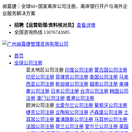
昶嘉捷｜全球60+国家离岸公司注册、离岸银行开户与海外企
业服务解决方案
招聘【运营助理/资料核对员】
查看详情
全国咨询热线 13076742685
首页
全球公司注册
亚太地区公司注册
印度公司注册
蒙古国公司注册
印尼公司注册
菲律宾公司注册
泰国公司注册
马来
西亚公司注册
新加坡公司注册
越南公司注册
柬埔
寨公司注册
日本公司注册
台湾公司注册
韩国公司
注册
澳门公司注册
香港公司注册
欧洲公司注册
北爱尔兰公司注册
葡萄牙公司注册
捷克公司注册
立陶宛公司注册
卢森堡公司注册
土
耳其公司注册
塞浦路斯公司注册
马耳他公司注册
法国公司注册
荷兰公司注册
爱尔兰公司注册
英国