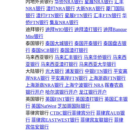
内地外资银行
华侨NRA银行
星展NRA银行
汇丰
NRA银行
渣打NRA银行
大新NRA银行
厦门国际
银行
渣打FTN银行
星展FTN银行
汇丰FTN银行
华
侨FTN银行
集友NRA银行
迪拜银行
迪拜WIO银行
迪拜渣打银行
迪拜Banque
Misr银行
泰国银行
泰国大城银行
泰国开泰银行
泰国盘古银
行
泰国SCB银行
泰国渣打银行
马来西亚银行
马来汇丰银行
马来华侨银行
马来西
亚银行
马来西亚渣打银行
马来西亚大华银行
大陆银行
光大银行
浦发银行
中银FTN银行
平安离
岸NRA银行
平安离岸FTN银行
上海浙商FTN银行
上海浙商NRA银行
上海宁波银行 NRA
晖春农商
银行开户
哈尔滨银行开户
龙江银行开户
英国银行
英国FINT银行
英国渣打银行
英国汇丰银
行
英国NatWest
芝加哥国际银行
菲律宾银行
CTBC银行菲律宾分行
菲律宾AUB银
行
菲律宾EASTWEST银行
菲律宾友联银行
菲律
宾信安银行