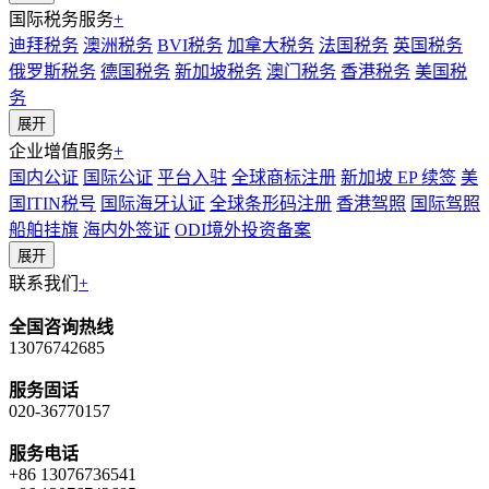
国际税务服务
+
迪拜税务
澳洲税务
BVI税务
加拿大税务
法国税务
英国税务
俄罗斯税务
德国税务
新加坡税务
澳门税务
香港税务
美国税
务
展开
企业增值服务
+
国内公证
国际公证
平台入驻
全球商标注册
新加坡 EP 续签
美
国ITIN税号
国际海牙认证
全球条形码注册
香港驾照
国际驾照
船舶挂旗
海内外签证
ODI境外投资备案
展开
联系我们
+
全国咨询热线
13076742685
服务固话
020-36770157
服务电话
+86 13076736541