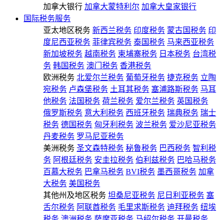
加拿大银行
加拿大蒙特利尔
加拿大皇家银行
国际税务服务
亚太地区税务
新西兰税务
印度税务
蒙古国税务
印
度尼西亚税务
菲律宾税务
泰国税务
马来西亚税务
新加坡税务
越南税务
柬埔寨税务
日本税务
台湾税
务
韩国税务
澳门税务
香港税务
欧洲税务
北爱尔兰税务
葡萄牙税务
捷克税务
立陶
宛税务
卢森堡税务
土耳其税务
塞浦路斯税务
马耳
他税务
法国税务
荷兰税务
爱尔兰税务
英国税务
俄罗斯税务
意大利税务
西班牙税务
瑞典税务
瑞士
税务
德国税务
匈牙利税务
波兰税务
爱沙尼亚税务
丹麦税务
罗马尼亚税务
美洲税务
圣文森特税务
秘鲁税务
巴西税务
智利税
务
阿根廷税务
安圭拉税务
伯利兹税务
巴哈马税务
百慕大税务
巴拿马税务
BVI税务
墨西哥税务
加拿
大税务
美国税务
其他州及地区税务
坦桑尼亚税务
尼日利亚税务
塞
舌尔税务
阿联酋税务
毛里求斯税务
迪拜税务
纽埃
税务
澳洲税务
萨摩亚税务
马绍尔税务
开曼税务