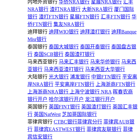
内地外资银行
华侨NRA银行
星展NRA银行
汇丰
NRA银行
渣打NRA银行
大新NRA银行
厦门国际
银行
渣打FTN银行
星展FTN银行
汇丰FTN银行
华
侨FTN银行
集友NRA银行
迪拜银行
迪拜WIO银行
迪拜渣打银行
迪拜Banque
Misr银行
泰国银行
泰国大城银行
泰国开泰银行
泰国盘古银
行
泰国SCB银行
泰国渣打银行
马来西亚银行
马来汇丰银行
马来华侨银行
马来西
亚银行
马来西亚渣打银行
马来西亚大华银行
大陆银行
光大银行
浦发银行
中银FTN银行
平安离
岸NRA银行
平安离岸FTN银行
上海浙商FTN银行
上海浙商NRA银行
上海宁波银行 NRA
晖春农商
银行开户
哈尔滨银行开户
龙江银行开户
英国银行
英国FINT银行
英国渣打银行
英国汇丰银
行
英国NatWest
芝加哥国际银行
菲律宾银行
CTBC银行菲律宾分行
菲律宾AUB银
行
菲律宾EASTWEST银行
菲律宾友联银行
菲律
宾信安银行