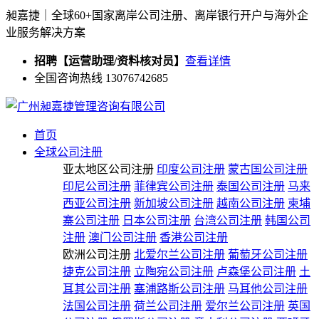
昶嘉捷｜全球60+国家离岸公司注册、离岸银行开户与海外企
业服务解决方案
招聘【运营助理/资料核对员】
查看详情
全国咨询热线 13076742685
首页
全球公司注册
亚太地区公司注册
印度公司注册
蒙古国公司注册
印尼公司注册
菲律宾公司注册
泰国公司注册
马来
西亚公司注册
新加坡公司注册
越南公司注册
柬埔
寨公司注册
日本公司注册
台湾公司注册
韩国公司
注册
澳门公司注册
香港公司注册
欧洲公司注册
北爱尔兰公司注册
葡萄牙公司注册
捷克公司注册
立陶宛公司注册
卢森堡公司注册
土
耳其公司注册
塞浦路斯公司注册
马耳他公司注册
法国公司注册
荷兰公司注册
爱尔兰公司注册
英国