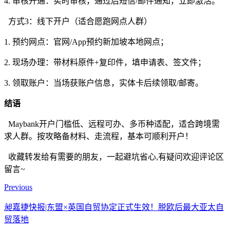
4. 审核开通：实时审核，通过后短信/邮件通知，立即激活。
方式3：线下开户（适合愿跑网点人群）
1. 预约网点：官网/App预约新加坡本地网点；
2. 现场办理：带材料原件+复印件，填申请表、签文件；
3. 领取账户：当场获账户信息，实体卡后续领取/邮寄。
结语
Maybank开户门槛低、远程可办、多币种适配，适合跨境需
求人群。按攻略备材料、走流程，基本可顺利开户！
收藏转发给有需要的朋友，一起避坑省心,有疑问欢迎评论区
留言~
Previous
昶嘉捷快报|东盟×英国自贸协定正式生效！脱欧后最大亚太自
贸落地