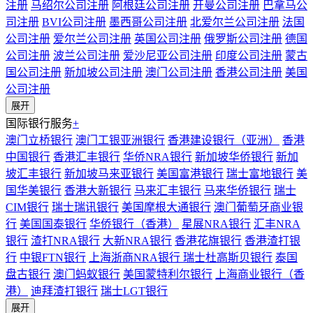
注册
马绍尔公司注册
阿根廷公司注册
开曼公司注册
巴拿马公
司注册
BVI公司注册
墨西哥公司注册
北爱尔兰公司注册
法国
公司注册
爱尔兰公司注册
英国公司注册
俄罗斯公司注册
德国
公司注册
波兰公司注册
爱沙尼亚公司注册
印度公司注册
蒙古
国公司注册
新加坡公司注册
澳门公司注册
香港公司注册
美国
公司注册
展开
国际银行服务
+
澳门立桥银行
澳门工银亚洲银行
香港建设银行（亚洲）
香港
中国银行
香港汇丰银行
华侨NRA银行
新加坡华侨银行
新加
坡汇丰银行
新加坡马来亚银行
美国富港银行
瑞士富地银行
美
国华美银行
香港大新银行
马来汇丰银行
马来华侨银行
瑞士
CIM银行
瑞士瑞讯银行
美国摩根大通银行
澳门葡萄牙商业银
行
美国国泰银行
华侨银行（香港）
星展NRA银行
汇丰NRA
银行
渣打NRA银行
大新NRA银行
香港花旗银行
香港渣打银
行
中银FTN银行
上海浙商NRA银行
瑞士杜高斯贝银行
泰国
盘古银行
澳门蚂蚁银行
美国蒙特利尔银行
上海商业银行（香
港）
迪拜渣打银行
瑞士LGT银行
展开