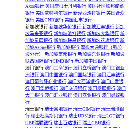
Axos银行
美国摩根士丹利银行
美国社区联邦储蓄
银行
美国蒙特利尔银行
新泽西渣打银行
美国合众
银行
美国CNB银行
美国汇丰银行
新加坡银行
新加坡华侨银行
新加坡汇丰银行
新加
坡马来亚银行
新加坡渣打银行
新加坡大华银行
新
加坡星展银行
新加坡联昌银行
新加坡花旗银行
新
加坡Aspire银行
新加坡银行
摩根大通银行（新加
坡分行）
新加坡富邦银行
新加坡东亚银行
新加坡
联昌国际银行CIMB银行
新加坡中国银行
澳门银行
澳门工商银行
澳门立桥银行
澳门工银亚
洲银行
澳门中国银行
澳门国际银行
澳门汇丰银行
澳门葡萄牙商业银行
澳门大西洋银行
澳门广发银
行
澳门华侨银行
澳门交通银行
澳门发展银行
澳门
大丰银行
澳门汇业银行
澳门商业银行
澳门蚂蚁银
行
瑞士银行
瑞士富地银行
瑞士CIM银行
瑞士瑞讯银
行
瑞士杜高斯贝银行
瑞士UBS银行
瑞士LGT银行
UBP瑞联银行
瑞士百达银行
瑞士CBH银行