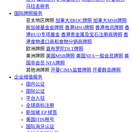
乌拉圭税务
国际牌照服务
亚太地区牌照
加拿大IIROC牌照
加拿大MSB牌照
新加坡基金会牌照
香港MSO牌照
香港电讯牌照
香
港BUD专项基金
香港贵金属及宝石注册商牌照
香
港食物遣口商和食物分销商牌照
欧洲牌照
直布罗陀DLT牌照
美洲牌照
美国MSB牌照
美国NFA一般会员牌照
美
国非会员 NFA牌照
其他洲牌照
开曼CIMA监管牌照
开曼群岛牌照
企业增值服务
国内公证
国际公证
平台入驻
全球商标注册
新加坡 EP 续签
美国ITIN税号
国际海牙认证