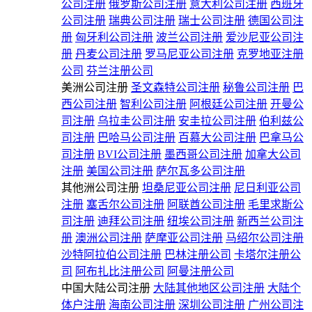
公司注册
俄罗斯公司注册
意大利公司注册
西班牙
公司注册
瑞典公司注册
瑞士公司注册
德国公司注
册
匈牙利公司注册
波兰公司注册
爱沙尼亚公司注
册
丹麦公司注册
罗马尼亚公司注册
克罗地亚注册
公司
芬兰注册公司
美洲公司注册
圣文森特公司注册
秘鲁公司注册
巴
西公司注册
智利公司注册
阿根廷公司注册
开曼公
司注册
乌拉圭公司注册
安圭拉公司注册
伯利兹公
司注册
巴哈马公司注册
百慕大公司注册
巴拿马公
司注册
BVI公司注册
墨西哥公司注册
加拿大公司
注册
美国公司注册
萨尔瓦多公司注册
其他洲公司注册
坦桑尼亚公司注册
尼日利亚公司
注册
塞舌尔公司注册
阿联酋公司注册
毛里求斯公
司注册
迪拜公司注册
纽埃公司注册
新西兰公司注
册
澳洲公司注册
萨摩亚公司注册
马绍尔公司注册
沙特阿拉伯公司注册
巴林注册公司
卡塔尔注册公
司
阿布扎比注册公司
阿曼注册公司
中国大陆公司注册
大陆其他地区公司注册
大陆个
体户注册
海南公司注册
深圳公司注册
广州公司注