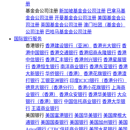
册
基金会公司注册
新加坡基金会公司注册
巴拿马基
金会公司注册
开曼基金会公司注册
美国基金会公
司注册
英国基金会公司注册
澳门社团（基金会）
公司注册
巴哈马基金会公司注册
国际银行服务
香港银行
香港建设银行（亚洲）
香港光大银行
香
港中国银行
香港交通银行
香港招商永隆银行
香港
中信银行
香港汇丰银行
香港创兴银行
香港星展银
行
香港恒生银行
南洋商业银行
香港东亚银行
香港
大新银行
华侨银行（香港）
香港花旗银行
香港渣
打银行
工银亚洲银行
印度ICICI银行（香港分行）
德意志银行（香港分行）
香港小花旗银行
上海商
业银行（香港）
香港众安银行
香港华美银行
大众
银行（香港）银行
中国信托商业银行
香港大华银
行
王道商业银行
美国银行
美国富港银行
美国华美银行
美国摩根大
通银行
美国国泰银行
美国银行
美国加州银行
美国
Arival银行
CTBC信托商业银行
美国水星银行
美国