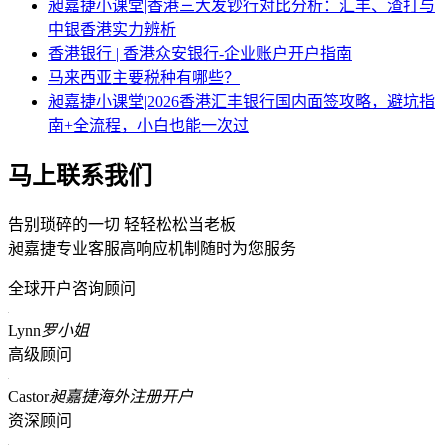
昶嘉捷小课堂|香港三大发钞行对比分析：汇丰、渣打与
中银香港实力辨析
香港银行 | 香港众安银行-企业账户开户指南
马来西亚主要税种有哪些？
昶嘉捷小课堂|2026香港汇丰银行国内面签攻略，避坑指
南+全流程，小白也能一次过
马上联系我们
告别琐碎的一切 轻轻松松当老板
昶嘉捷专业客服高响应机制随时为您服务
全球开户咨询顾问
Lynn
罗小姐
高级顾问
Castor
昶嘉捷海外注册开户
资深顾问