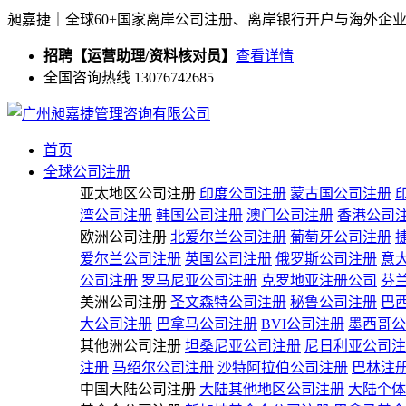
昶嘉捷｜全球60+国家离岸公司注册、离岸银行开户与海外企
招聘【运营助理/资料核对员】
查看详情
全国咨询热线 13076742685
首页
全球公司注册
亚太地区公司注册
印度公司注册
蒙古国公司注册
湾公司注册
韩国公司注册
澳门公司注册
香港公司
欧洲公司注册
北爱尔兰公司注册
葡萄牙公司注册
爱尔兰公司注册
英国公司注册
俄罗斯公司注册
意
公司注册
罗马尼亚公司注册
克罗地亚注册公司
芬
美洲公司注册
圣文森特公司注册
秘鲁公司注册
巴
大公司注册
巴拿马公司注册
BVI公司注册
墨西哥公
其他洲公司注册
坦桑尼亚公司注册
尼日利亚公司注
注册
马绍尔公司注册
沙特阿拉伯公司注册
巴林注
中国大陆公司注册
大陆其他地区公司注册
大陆个体