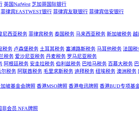
行
英国NatWest
芝加哥国际银行
菲律宾EASTWEST银行
菲律宾友联银行
菲律宾信安银行
度尼西亚税务
菲律宾税务
泰国税务
马来西亚税务
新加坡税务
越
宛税务
卢森堡税务
土耳其税务
塞浦路斯税务
马耳他税务
法国税
兰税务
爱沙尼亚税务
丹麦税务
罗马尼亚税务
务
阿根廷税务
安圭拉税务
伯利兹税务
巴哈马税务
百慕大税务
巴
舌尔税务
阿联酋税务
毛里求斯税务
迪拜税务
纽埃税务
澳洲税务
新加坡基金会牌照
香港MSO牌照
香港电讯牌照
香港BUD专项基
国非会员 NFA牌照