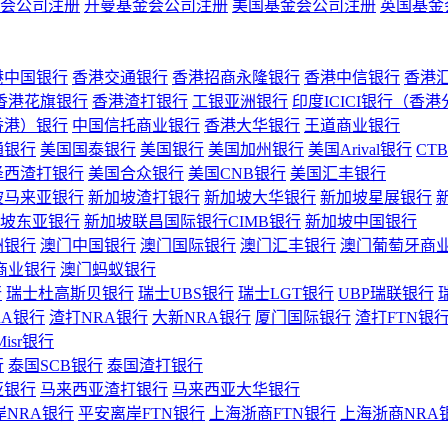
会公司注册
开曼基金会公司注册
美国基金会公司注册
英国基金
港中国银行
香港交通银行
香港招商永隆银行
香港中信银行
香港
香港花旗银行
香港渣打银行
工银亚洲银行
印度ICICI银行（香
香港）银行
中国信托商业银行
香港大华银行
王道商业银行
通银行
美国国泰银行
美国银行
美国加州银行
美国Arival银行
CT
泽西渣打银行
美国合众银行
美国CNB银行
美国汇丰银行
坡马来亚银行
新加坡渣打银行
新加坡大华银行
新加坡星展银行
坡东亚银行
新加坡联昌国际银行CIMB银行
新加坡中国银行
洲银行
澳门中国银行
澳门国际银行
澳门汇丰银行
澳门葡萄牙商
商业银行
澳门蚂蚁银行
行
瑞士杜高斯贝银行
瑞士UBS银行
瑞士LGT银行
UBP瑞联银行
RA银行
渣打NRA银行
大新NRA银行
厦门国际银行
渣打FTN银
Misr银行
行
泰国SCB银行
泰国渣打银行
亚银行
马来西亚渣打银行
马来西亚大华银行
岸NRA银行
平安离岸FTN银行
上海浙商FTN银行
上海浙商NRA