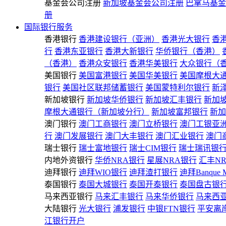
基金会公司注册
新加坡基金会公司注册
巴拿马基金
册
国际银行服务
香港银行
香港建设银行（亚洲）
香港光大银行
香
行
香港东亚银行
香港大新银行
华侨银行（香港）
（香港）
香港众安银行
香港华美银行
大众银行（
美国银行
美国富港银行
美国华美银行
美国摩根大
银行
美国社区联邦储蓄银行
美国蒙特利尔银行
新
新加坡银行
新加坡华侨银行
新加坡汇丰银行
新加
摩根大通银行（新加坡分行）
新加坡富邦银行
新加
澳门银行
澳门工商银行
澳门立桥银行
澳门工银亚
行
澳门发展银行
澳门大丰银行
澳门汇业银行
澳门
瑞士银行
瑞士富地银行
瑞士CIM银行
瑞士瑞讯银
内地外资银行
华侨NRA银行
星展NRA银行
汇丰N
迪拜银行
迪拜WIO银行
迪拜渣打银行
迪拜Banque 
泰国银行
泰国大城银行
泰国开泰银行
泰国盘古银
马来西亚银行
马来汇丰银行
马来华侨银行
马来西
大陆银行
光大银行
浦发银行
中银FTN银行
平安离
江银行开户