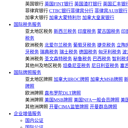
英国银行
英国FINT银行
英国渣打银行
英国汇丰银
菲律宾银行
CTBC银行菲律宾分行
菲律宾AUB银行
加拿大银行
加拿大蒙特利尔
加拿大皇家银行
国际税务服务
亚太地区税务
新西兰税务
印度税务
蒙古国税务
印
税务
欧洲税务
北爱尔兰税务
葡萄牙税务
捷克税务
立陶
牙税务
瑞典税务
瑞士税务
德国税务
匈牙利税务
波
美洲税务
圣文森特税务
秘鲁税务
巴西税务
智利税
其他州及地区税务
坦桑尼亚税务
尼日利亚税务
塞
国际牌照服务
亚太地区牌照
加拿大IIROC牌照
加拿大MSB牌照
牌照
欧洲牌照
直布罗陀DLT牌照
美洲牌照
美国MSB牌照
美国NFA一般会员牌照
美
其他洲牌照
开曼CIMA监管牌照
开曼群岛牌照
企业增值服务
国内公证
国际公证