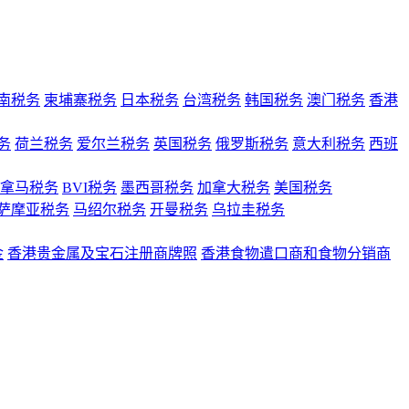
南税务
柬埔寨税务
日本税务
台湾税务
韩国税务
澳门税务
香港
务
荷兰税务
爱尔兰税务
英国税务
俄罗斯税务
意大利税务
西班
拿马税务
BVI税务
墨西哥税务
加拿大税务
美国税务
萨摩亚税务
马绍尔税务
开曼税务
乌拉圭税务
金
香港贵金属及宝石注册商牌照
香港食物遣口商和食物分销商