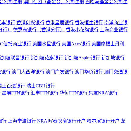
会公司注册
澳门社团（基金会）公司注册
巴哈马基金会公司注
汇丰银行
香港创兴银行
香港星展银行
香港恒生银行
南洋商业银
港分行）
德意志银行（香港分行）
香港小花旗银行
上海商业银行
BC信托商业银行
美国水星银行
美国Axos银行
美国摩根士丹利
新加坡联昌银行
新加坡花旗银行
新加坡Aspire银行
新加坡银行
业银行
澳门大西洋银行
澳门广发银行
澳门华侨银行
澳门交通银
瑞士百达银行
瑞士CBH银行
行
星展FTN银行
汇丰FTN银行
华侨FTN银行
集友NRA银行
银行
上海宁波银行 NRA
晖春农商银行开户
哈尔滨银行开户
龙