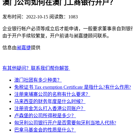
澳门公司如何在澳门工商银行开户？
发布时间：2022-10-15
阅读数：1083
企业银行帐户必须等成立后才能申请，一般要求董事亲自到银
由于开户手续较繁复，开户前请与昶嘉捷顾问联系。
信息由
昶嘉捷
提供
有其他疑问？联系我们帮你解答
澳门社团有多少种类？
免税证书 Tax exemption Certificate 是指什么?有什么作用?
注册柬埔寨公司的名称有什么要求？
马来西亚的财务年度是什么时候？
注册资金怎么打入香港公司账户？
卢森堡的公司所得税是多少？
匈牙利公司银行开户是否需要匈牙利当地人代持?
巴拿马基金会的性质是什么？