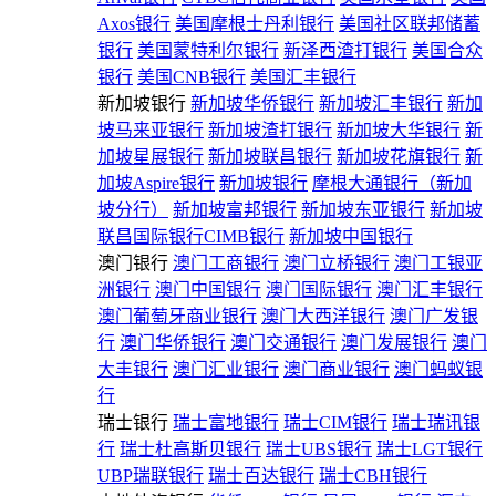
Axos银行
美国摩根士丹利银行
美国社区联邦储蓄
银行
美国蒙特利尔银行
新泽西渣打银行
美国合众
银行
美国CNB银行
美国汇丰银行
新加坡银行
新加坡华侨银行
新加坡汇丰银行
新加
坡马来亚银行
新加坡渣打银行
新加坡大华银行
新
加坡星展银行
新加坡联昌银行
新加坡花旗银行
新
加坡Aspire银行
新加坡银行
摩根大通银行（新加
坡分行）
新加坡富邦银行
新加坡东亚银行
新加坡
联昌国际银行CIMB银行
新加坡中国银行
澳门银行
澳门工商银行
澳门立桥银行
澳门工银亚
洲银行
澳门中国银行
澳门国际银行
澳门汇丰银行
澳门葡萄牙商业银行
澳门大西洋银行
澳门广发银
行
澳门华侨银行
澳门交通银行
澳门发展银行
澳门
大丰银行
澳门汇业银行
澳门商业银行
澳门蚂蚁银
行
瑞士银行
瑞士富地银行
瑞士CIM银行
瑞士瑞讯银
行
瑞士杜高斯贝银行
瑞士UBS银行
瑞士LGT银行
UBP瑞联银行
瑞士百达银行
瑞士CBH银行