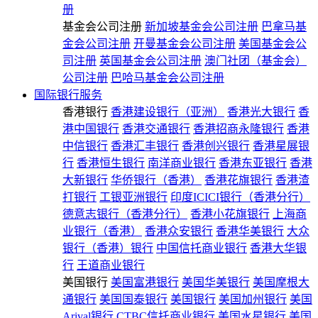
册
基金会公司注册
新加坡基金会公司注册
巴拿马基
金会公司注册
开曼基金会公司注册
美国基金会公
司注册
英国基金会公司注册
澳门社团（基金会）
公司注册
巴哈马基金会公司注册
国际银行服务
香港银行
香港建设银行（亚洲）
香港光大银行
香
港中国银行
香港交通银行
香港招商永隆银行
香港
中信银行
香港汇丰银行
香港创兴银行
香港星展银
行
香港恒生银行
南洋商业银行
香港东亚银行
香港
大新银行
华侨银行（香港）
香港花旗银行
香港渣
打银行
工银亚洲银行
印度ICICI银行（香港分行）
德意志银行（香港分行）
香港小花旗银行
上海商
业银行（香港）
香港众安银行
香港华美银行
大众
银行（香港）银行
中国信托商业银行
香港大华银
行
王道商业银行
美国银行
美国富港银行
美国华美银行
美国摩根大
通银行
美国国泰银行
美国银行
美国加州银行
美国
Arival银行
CTBC信托商业银行
美国水星银行
美国