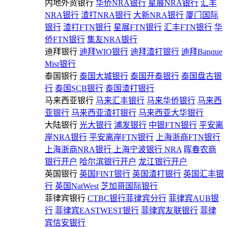
内地外资银行
华侨NRA银行
星展NRA银行
汇丰
NRA银行
渣打NRA银行
大新NRA银行
厦门国际
银行
渣打FTN银行
星展FTN银行
汇丰FTN银行
华
侨FTN银行
集友NRA银行
迪拜银行
迪拜WIO银行
迪拜渣打银行
迪拜Banque
Misr银行
泰国银行
泰国大城银行
泰国开泰银行
泰国盘古银
行
泰国SCB银行
泰国渣打银行
马来西亚银行
马来汇丰银行
马来华侨银行
马来西
亚银行
马来西亚渣打银行
马来西亚大华银行
大陆银行
光大银行
浦发银行
中银FTN银行
平安离
岸NRA银行
平安离岸FTN银行
上海浙商FTN银行
上海浙商NRA银行
上海宁波银行 NRA
晖春农商
银行开户
哈尔滨银行开户
龙江银行开户
英国银行
英国FINT银行
英国渣打银行
英国汇丰银
行
英国NatWest
芝加哥国际银行
菲律宾银行
CTBC银行菲律宾分行
菲律宾AUB银
行
菲律宾EASTWEST银行
菲律宾友联银行
菲律
宾信安银行