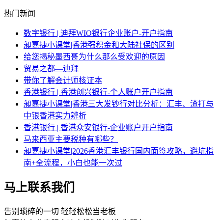
热门新闻
数字银行 | 迪拜WIO银行企业账户-开户指南
昶嘉捷小课堂|香港强积金和大陆社保的区别
给您揭秘墨西哥为什么那么受欢迎的原因
贸易之都—迪拜
带你了解会计师核证本
香港银行 | 香港创兴银行-个人账户开户指南
昶嘉捷小课堂|香港三大发钞行对比分析：汇丰、渣打与
中银香港实力辨析
香港银行 | 香港众安银行-企业账户开户指南
马来西亚主要税种有哪些？
昶嘉捷小课堂|2026香港汇丰银行国内面签攻略，避坑指
南+全流程，小白也能一次过
马上联系我们
告别琐碎的一切 轻轻松松当老板