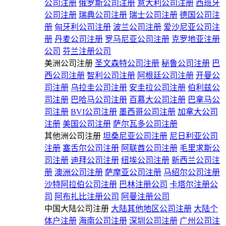
公司注册
俄罗斯公司注册
意大利公司注册
西班牙
公司注册
瑞典公司注册
瑞士公司注册
德国公司注
册
匈牙利公司注册
波兰公司注册
爱沙尼亚公司注
册
丹麦公司注册
罗马尼亚公司注册
克罗地亚注册
公司
芬兰注册公司
美洲公司注册
圣文森特公司注册
秘鲁公司注册
巴
西公司注册
智利公司注册
阿根廷公司注册
开曼公
司注册
乌拉圭公司注册
安圭拉公司注册
伯利兹公
司注册
巴哈马公司注册
百慕大公司注册
巴拿马公
司注册
BVI公司注册
墨西哥公司注册
加拿大公司
注册
美国公司注册
萨尔瓦多公司注册
其他洲公司注册
坦桑尼亚公司注册
尼日利亚公司
注册
塞舌尔公司注册
阿联酋公司注册
毛里求斯公
司注册
迪拜公司注册
纽埃公司注册
新西兰公司注
册
澳洲公司注册
萨摩亚公司注册
马绍尔公司注册
沙特阿拉伯公司注册
巴林注册公司
卡塔尔注册公
司
阿布扎比注册公司
阿曼注册公司
中国大陆公司注册
大陆其他地区公司注册
大陆个
体户注册
海南公司注册
深圳公司注册
广州公司注