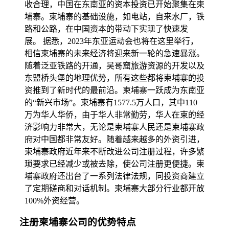
收合理，中国在东南亚的资本投资已开始聚集在柬
埔寨。柬埔寨的基础设施，如电站，自来水厂，铁
路和公路，在中国资本的带动下实现了快速发
展。 据悉，2023年东亚运动会也将在这里举行，
相信柬埔寨的未来经济将迎来新一轮的急速暴涨。
随着泛亚铁路的开通，吴哥窟旅游资源的开发以及
东盟桥头堡的地理优势，所有这些都将柬埔寨的投
资推到了新时代的最前沿。柬埔寨一跃成为东南亚
的“新兴市场”。柬埔寨有1577.5万人口，其中110
万为华人华侨，由于华人非常勤劳，华人在柬的经
济影响力非常大，无论是柬埔寨人民还是柬埔寨政
府对中国都非常友好。随着越来越多的外资引进，
柬埔寨政府近年来不断改进公司注册过程，许多繁
琐要求已经减少或被去除，使公司注册更便捷。柬
埔寨政府还出台了一系列法律法规，同投资商建立
了定期磋商和对话机制。柬埔寨大部分行业都开放
100%外资经营。
注册柬埔寨公司的优势特点