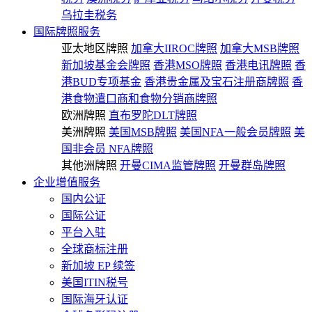
乌拉圭税务
国际牌照服务
亚太地区牌照
加拿大IIROC牌照
加拿大MSB牌照
新加坡基金会牌照
香港MSO牌照
香港电讯牌照
香
港BUD专项基金
香港贵金属及宝石注册商牌照
香
港食物遣口商和食物分销商牌照
欧洲牌照
直布罗陀DLT牌照
美洲牌照
美国MSB牌照
美国NFA一般会员牌照
美
国非会员 NFA牌照
其他洲牌照
开曼CIMA监管牌照
开曼群岛牌照
企业增值服务
国内公证
国际公证
平台入驻
全球商标注册
新加坡 EP 续签
美国ITIN税号
国际海牙认证