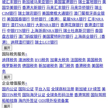
坡汇丰银行
新加坡马来亚银行
美国富港银行
瑞士富地银行
美
国华美银行
香港大新银行
马来汇丰银行
马来华侨银行
瑞士
CIM银行
瑞士瑞讯银行
美国摩根大通银行
澳门葡萄牙商业银
行
美国国泰银行
华侨银行（香港）
星展NRA银行
汇丰NRA
银行
渣打NRA银行
大新NRA银行
香港花旗银行
香港渣打银
行
中银FTN银行
上海浙商NRA银行
瑞士杜高斯贝银行
泰国
盘古银行
澳门蚂蚁银行
美国蒙特利尔银行
上海商业银行（香
港）
迪拜渣打银行
瑞士LGT银行
展开
国际税务服务
+
迪拜税务
澳洲税务
BVI税务
加拿大税务
法国税务
英国税务
俄罗斯税务
德国税务
新加坡税务
澳门税务
香港税务
美国税
务
展开
企业增值服务
+
国内公证
国际公证
平台入驻
全球商标注册
新加坡 EP 续签
美
国ITIN税号
国际海牙认证
全球条形码注册
香港驾照
国际驾照
船舶挂旗
海内外签证
ODI境外投资备案
展开