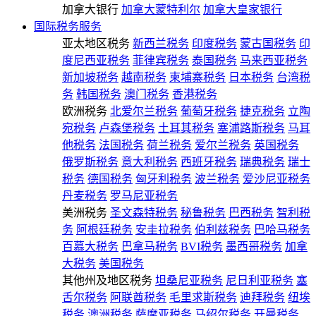
加拿大银行
加拿大蒙特利尔
加拿大皇家银行
国际税务服务
亚太地区税务
新西兰税务
印度税务
蒙古国税务
印
度尼西亚税务
菲律宾税务
泰国税务
马来西亚税务
新加坡税务
越南税务
柬埔寨税务
日本税务
台湾税
务
韩国税务
澳门税务
香港税务
欧洲税务
北爱尔兰税务
葡萄牙税务
捷克税务
立陶
宛税务
卢森堡税务
土耳其税务
塞浦路斯税务
马耳
他税务
法国税务
荷兰税务
爱尔兰税务
英国税务
俄罗斯税务
意大利税务
西班牙税务
瑞典税务
瑞士
税务
德国税务
匈牙利税务
波兰税务
爱沙尼亚税务
丹麦税务
罗马尼亚税务
美洲税务
圣文森特税务
秘鲁税务
巴西税务
智利税
务
阿根廷税务
安圭拉税务
伯利兹税务
巴哈马税务
百慕大税务
巴拿马税务
BVI税务
墨西哥税务
加拿
大税务
美国税务
其他州及地区税务
坦桑尼亚税务
尼日利亚税务
塞
舌尔税务
阿联酋税务
毛里求斯税务
迪拜税务
纽埃
税务
澳洲税务
萨摩亚税务
马绍尔税务
开曼税务