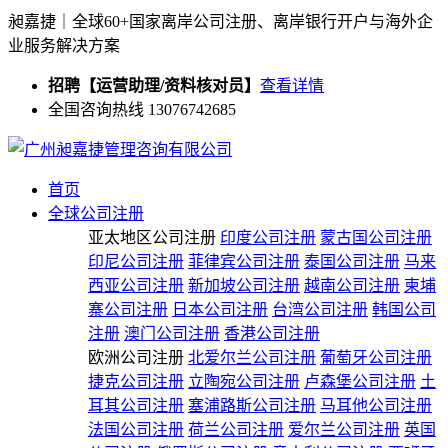
昶嘉捷｜全球60+国家离岸公司注册、离岸银行开户与海外企
业服务解决方案
招聘【运营助理/资料核对员】
查看详情
全国咨询热线 13076742685
首页
全球公司注册
亚太地区公司注册
印度公司注册
蒙古国公司注册
印尼公司注册
菲律宾公司注册
泰国公司注册
马来
西亚公司注册
新加坡公司注册
越南公司注册
柬埔
寨公司注册
日本公司注册
台湾公司注册
韩国公司
注册
澳门公司注册
香港公司注册
欧洲公司注册
北爱尔兰公司注册
葡萄牙公司注册
捷克公司注册
立陶宛公司注册
卢森堡公司注册
土
耳其公司注册
塞浦路斯公司注册
马耳他公司注册
法国公司注册
荷兰公司注册
爱尔兰公司注册
英国