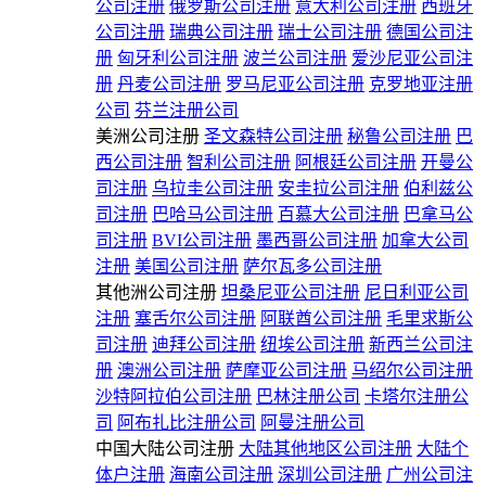
公司注册
俄罗斯公司注册
意大利公司注册
西班牙
公司注册
瑞典公司注册
瑞士公司注册
德国公司注
册
匈牙利公司注册
波兰公司注册
爱沙尼亚公司注
册
丹麦公司注册
罗马尼亚公司注册
克罗地亚注册
公司
芬兰注册公司
美洲公司注册
圣文森特公司注册
秘鲁公司注册
巴
西公司注册
智利公司注册
阿根廷公司注册
开曼公
司注册
乌拉圭公司注册
安圭拉公司注册
伯利兹公
司注册
巴哈马公司注册
百慕大公司注册
巴拿马公
司注册
BVI公司注册
墨西哥公司注册
加拿大公司
注册
美国公司注册
萨尔瓦多公司注册
其他洲公司注册
坦桑尼亚公司注册
尼日利亚公司
注册
塞舌尔公司注册
阿联酋公司注册
毛里求斯公
司注册
迪拜公司注册
纽埃公司注册
新西兰公司注
册
澳洲公司注册
萨摩亚公司注册
马绍尔公司注册
沙特阿拉伯公司注册
巴林注册公司
卡塔尔注册公
司
阿布扎比注册公司
阿曼注册公司
中国大陆公司注册
大陆其他地区公司注册
大陆个
体户注册
海南公司注册
深圳公司注册
广州公司注