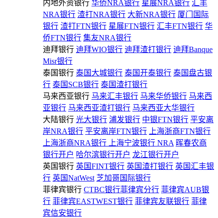
内地外资银行
华侨NRA银行
星展NRA银行
汇丰
NRA银行
渣打NRA银行
大新NRA银行
厦门国际
银行
渣打FTN银行
星展FTN银行
汇丰FTN银行
华
侨FTN银行
集友NRA银行
迪拜银行
迪拜WIO银行
迪拜渣打银行
迪拜Banque
Misr银行
泰国银行
泰国大城银行
泰国开泰银行
泰国盘古银
行
泰国SCB银行
泰国渣打银行
马来西亚银行
马来汇丰银行
马来华侨银行
马来西
亚银行
马来西亚渣打银行
马来西亚大华银行
大陆银行
光大银行
浦发银行
中银FTN银行
平安离
岸NRA银行
平安离岸FTN银行
上海浙商FTN银行
上海浙商NRA银行
上海宁波银行 NRA
晖春农商
银行开户
哈尔滨银行开户
龙江银行开户
英国银行
英国FINT银行
英国渣打银行
英国汇丰银
行
英国NatWest
芝加哥国际银行
菲律宾银行
CTBC银行菲律宾分行
菲律宾AUB银
行
菲律宾EASTWEST银行
菲律宾友联银行
菲律
宾信安银行