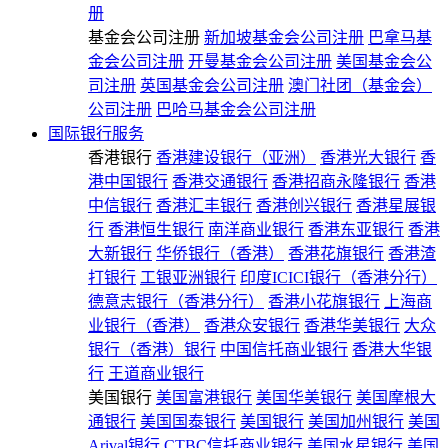
册
基金会公司注册
新加坡基金会公司注册
巴拿马基
金会公司注册
开曼基金会公司注册
美国基金会公
司注册
英国基金会公司注册
澳门社团（基金会）
公司注册
巴哈马基金会公司注册
国际银行服务
香港银行
香港建设银行（亚洲）
香港光大银行
香
港中国银行
香港交通银行
香港招商永隆银行
香港
中信银行
香港汇丰银行
香港创兴银行
香港星展银
行
香港恒生银行
南洋商业银行
香港东亚银行
香港
大新银行
华侨银行（香港）
香港花旗银行
香港渣
打银行
工银亚洲银行
印度ICICI银行（香港分行）
德意志银行（香港分行）
香港小花旗银行
上海商
业银行（香港）
香港众安银行
香港华美银行
大众
银行（香港）银行
中国信托商业银行
香港大华银
行
王道商业银行
美国银行
美国富港银行
美国华美银行
美国摩根大
通银行
美国国泰银行
美国银行
美国加州银行
美国
Arival银行
CTBC信托商业银行
美国水星银行
美国