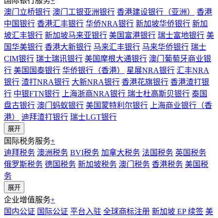
国际银行服务
+
澳门立桥银行
澳门工银亚洲银行
香港建设银行（亚洲）
香港
中国银行
香港汇丰银行
华侨NRA银行
新加坡华侨银行
新加
坡汇丰银行
新加坡马来亚银行
美国富港银行
瑞士富地银行
美
国华美银行
香港大新银行
马来汇丰银行
马来华侨银行
瑞士
CIM银行
瑞士瑞讯银行
美国摩根大通银行
澳门葡萄牙商业银
行
美国国泰银行
华侨银行（香港）
星展NRA银行
汇丰NRA
银行
渣打NRA银行
大新NRA银行
香港花旗银行
香港渣打银
行
中银FTN银行
上海浙商NRA银行
瑞士杜高斯贝银行
泰国
盘古银行
澳门蚂蚁银行
美国蒙特利尔银行
上海商业银行（香
港）
迪拜渣打银行
瑞士LGT银行
展开
国际税务服务
+
迪拜税务
澳洲税务
BVI税务
加拿大税务
法国税务
英国税务
俄罗斯税务
德国税务
新加坡税务
澳门税务
香港税务
美国税
务
展开
企业增值服务
+
国内公证
国际公证
平台入驻
全球商标注册
新加坡 EP 续签
美