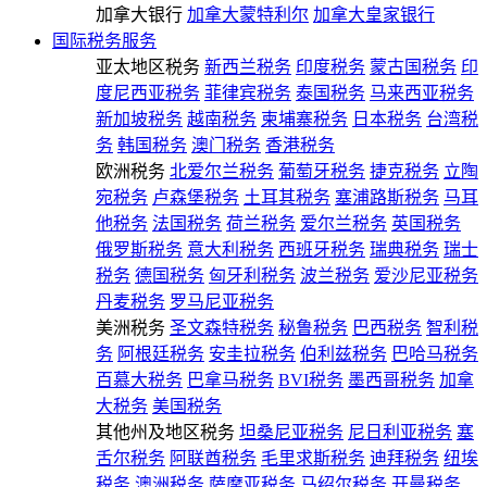
加拿大银行
加拿大蒙特利尔
加拿大皇家银行
国际税务服务
亚太地区税务
新西兰税务
印度税务
蒙古国税务
印
度尼西亚税务
菲律宾税务
泰国税务
马来西亚税务
新加坡税务
越南税务
柬埔寨税务
日本税务
台湾税
务
韩国税务
澳门税务
香港税务
欧洲税务
北爱尔兰税务
葡萄牙税务
捷克税务
立陶
宛税务
卢森堡税务
土耳其税务
塞浦路斯税务
马耳
他税务
法国税务
荷兰税务
爱尔兰税务
英国税务
俄罗斯税务
意大利税务
西班牙税务
瑞典税务
瑞士
税务
德国税务
匈牙利税务
波兰税务
爱沙尼亚税务
丹麦税务
罗马尼亚税务
美洲税务
圣文森特税务
秘鲁税务
巴西税务
智利税
务
阿根廷税务
安圭拉税务
伯利兹税务
巴哈马税务
百慕大税务
巴拿马税务
BVI税务
墨西哥税务
加拿
大税务
美国税务
其他州及地区税务
坦桑尼亚税务
尼日利亚税务
塞
舌尔税务
阿联酋税务
毛里求斯税务
迪拜税务
纽埃
税务
澳洲税务
萨摩亚税务
马绍尔税务
开曼税务