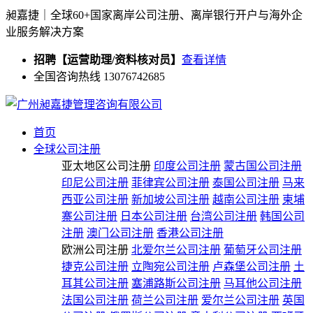
昶嘉捷｜全球60+国家离岸公司注册、离岸银行开户与海外企
业服务解决方案
招聘【运营助理/资料核对员】
查看详情
全国咨询热线 13076742685
首页
全球公司注册
亚太地区公司注册
印度公司注册
蒙古国公司注册
印尼公司注册
菲律宾公司注册
泰国公司注册
马来
西亚公司注册
新加坡公司注册
越南公司注册
柬埔
寨公司注册
日本公司注册
台湾公司注册
韩国公司
注册
澳门公司注册
香港公司注册
欧洲公司注册
北爱尔兰公司注册
葡萄牙公司注册
捷克公司注册
立陶宛公司注册
卢森堡公司注册
土
耳其公司注册
塞浦路斯公司注册
马耳他公司注册
法国公司注册
荷兰公司注册
爱尔兰公司注册
英国