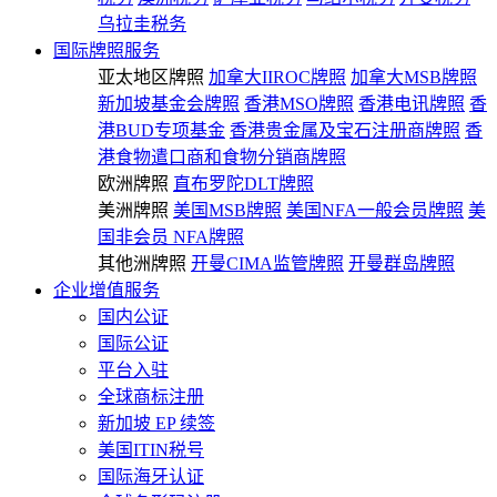
乌拉圭税务
国际牌照服务
亚太地区牌照
加拿大IIROC牌照
加拿大MSB牌照
新加坡基金会牌照
香港MSO牌照
香港电讯牌照
香
港BUD专项基金
香港贵金属及宝石注册商牌照
香
港食物遣口商和食物分销商牌照
欧洲牌照
直布罗陀DLT牌照
美洲牌照
美国MSB牌照
美国NFA一般会员牌照
美
国非会员 NFA牌照
其他洲牌照
开曼CIMA监管牌照
开曼群岛牌照
企业增值服务
国内公证
国际公证
平台入驻
全球商标注册
新加坡 EP 续签
美国ITIN税号
国际海牙认证