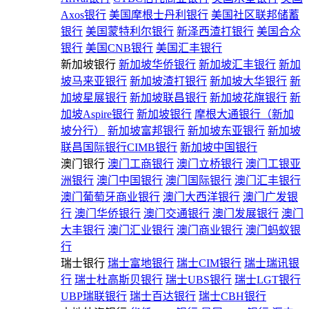
Axos银行
美国摩根士丹利银行
美国社区联邦储蓄
银行
美国蒙特利尔银行
新泽西渣打银行
美国合众
银行
美国CNB银行
美国汇丰银行
新加坡银行
新加坡华侨银行
新加坡汇丰银行
新加
坡马来亚银行
新加坡渣打银行
新加坡大华银行
新
加坡星展银行
新加坡联昌银行
新加坡花旗银行
新
加坡Aspire银行
新加坡银行
摩根大通银行（新加
坡分行）
新加坡富邦银行
新加坡东亚银行
新加坡
联昌国际银行CIMB银行
新加坡中国银行
澳门银行
澳门工商银行
澳门立桥银行
澳门工银亚
洲银行
澳门中国银行
澳门国际银行
澳门汇丰银行
澳门葡萄牙商业银行
澳门大西洋银行
澳门广发银
行
澳门华侨银行
澳门交通银行
澳门发展银行
澳门
大丰银行
澳门汇业银行
澳门商业银行
澳门蚂蚁银
行
瑞士银行
瑞士富地银行
瑞士CIM银行
瑞士瑞讯银
行
瑞士杜高斯贝银行
瑞士UBS银行
瑞士LGT银行
UBP瑞联银行
瑞士百达银行
瑞士CBH银行