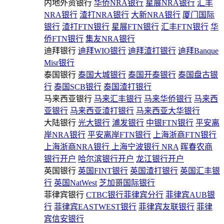
内地外资银行
华侨NRA银行
星展NRA银行
汇丰
NRA银行
渣打NRA银行
大新NRA银行
厦门国际
银行
渣打FTN银行
星展FTN银行
汇丰FTN银行
华
侨FTN银行
集友NRA银行
迪拜银行
迪拜WIO银行
迪拜渣打银行
迪拜Banque
Misr银行
泰国银行
泰国大城银行
泰国开泰银行
泰国盘古银
行
泰国SCB银行
泰国渣打银行
马来西亚银行
马来汇丰银行
马来华侨银行
马来西
亚银行
马来西亚渣打银行
马来西亚大华银行
大陆银行
光大银行
浦发银行
中银FTN银行
平安离
岸NRA银行
平安离岸FTN银行
上海浙商FTN银行
上海浙商NRA银行
上海宁波银行 NRA
晖春农商
银行开户
哈尔滨银行开户
龙江银行开户
英国银行
英国FINT银行
英国渣打银行
英国汇丰银
行
英国NatWest
芝加哥国际银行
菲律宾银行
CTBC银行菲律宾分行
菲律宾AUB银
行
菲律宾EASTWEST银行
菲律宾友联银行
菲律
宾信安银行