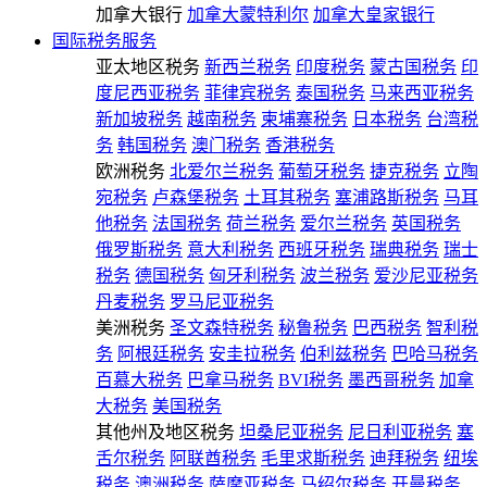
加拿大银行
加拿大蒙特利尔
加拿大皇家银行
国际税务服务
亚太地区税务
新西兰税务
印度税务
蒙古国税务
印
度尼西亚税务
菲律宾税务
泰国税务
马来西亚税务
新加坡税务
越南税务
柬埔寨税务
日本税务
台湾税
务
韩国税务
澳门税务
香港税务
欧洲税务
北爱尔兰税务
葡萄牙税务
捷克税务
立陶
宛税务
卢森堡税务
土耳其税务
塞浦路斯税务
马耳
他税务
法国税务
荷兰税务
爱尔兰税务
英国税务
俄罗斯税务
意大利税务
西班牙税务
瑞典税务
瑞士
税务
德国税务
匈牙利税务
波兰税务
爱沙尼亚税务
丹麦税务
罗马尼亚税务
美洲税务
圣文森特税务
秘鲁税务
巴西税务
智利税
务
阿根廷税务
安圭拉税务
伯利兹税务
巴哈马税务
百慕大税务
巴拿马税务
BVI税务
墨西哥税务
加拿
大税务
美国税务
其他州及地区税务
坦桑尼亚税务
尼日利亚税务
塞
舌尔税务
阿联酋税务
毛里求斯税务
迪拜税务
纽埃
税务
澳洲税务
萨摩亚税务
马绍尔税务
开曼税务