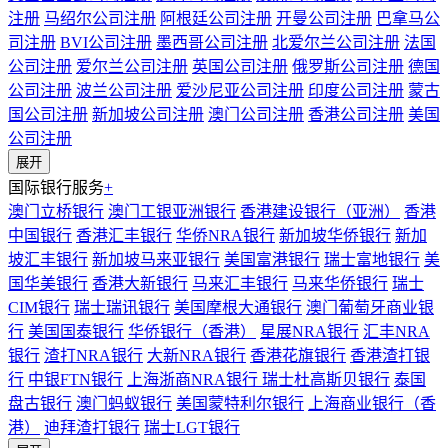
注册
马绍尔公司注册
阿根廷公司注册
开曼公司注册
巴拿马公
司注册
BVI公司注册
墨西哥公司注册
北爱尔兰公司注册
法国
公司注册
爱尔兰公司注册
英国公司注册
俄罗斯公司注册
德国
公司注册
波兰公司注册
爱沙尼亚公司注册
印度公司注册
蒙古
国公司注册
新加坡公司注册
澳门公司注册
香港公司注册
美国
公司注册
展开
国际银行服务
+
澳门立桥银行
澳门工银亚洲银行
香港建设银行（亚洲）
香港
中国银行
香港汇丰银行
华侨NRA银行
新加坡华侨银行
新加
坡汇丰银行
新加坡马来亚银行
美国富港银行
瑞士富地银行
美
国华美银行
香港大新银行
马来汇丰银行
马来华侨银行
瑞士
CIM银行
瑞士瑞讯银行
美国摩根大通银行
澳门葡萄牙商业银
行
美国国泰银行
华侨银行（香港）
星展NRA银行
汇丰NRA
银行
渣打NRA银行
大新NRA银行
香港花旗银行
香港渣打银
行
中银FTN银行
上海浙商NRA银行
瑞士杜高斯贝银行
泰国
盘古银行
澳门蚂蚁银行
美国蒙特利尔银行
上海商业银行（香
港）
迪拜渣打银行
瑞士LGT银行