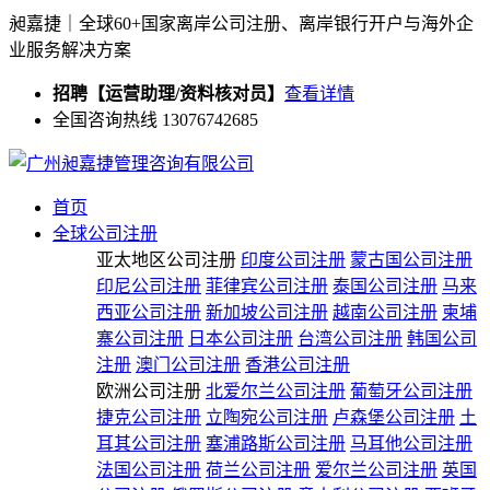
昶嘉捷｜全球60+国家离岸公司注册、离岸银行开户与海外企
业服务解决方案
招聘【运营助理/资料核对员】
查看详情
全国咨询热线 13076742685
首页
全球公司注册
亚太地区公司注册
印度公司注册
蒙古国公司注册
印尼公司注册
菲律宾公司注册
泰国公司注册
马来
西亚公司注册
新加坡公司注册
越南公司注册
柬埔
寨公司注册
日本公司注册
台湾公司注册
韩国公司
注册
澳门公司注册
香港公司注册
欧洲公司注册
北爱尔兰公司注册
葡萄牙公司注册
捷克公司注册
立陶宛公司注册
卢森堡公司注册
土
耳其公司注册
塞浦路斯公司注册
马耳他公司注册
法国公司注册
荷兰公司注册
爱尔兰公司注册
英国