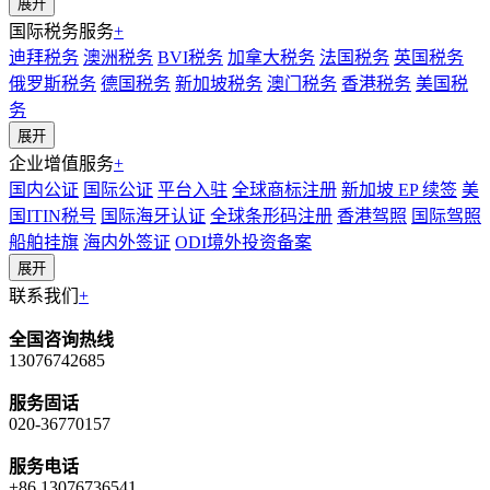
展开
国际税务服务
+
迪拜税务
澳洲税务
BVI税务
加拿大税务
法国税务
英国税务
俄罗斯税务
德国税务
新加坡税务
澳门税务
香港税务
美国税
务
展开
企业增值服务
+
国内公证
国际公证
平台入驻
全球商标注册
新加坡 EP 续签
美
国ITIN税号
国际海牙认证
全球条形码注册
香港驾照
国际驾照
船舶挂旗
海内外签证
ODI境外投资备案
展开
联系我们
+
全国咨询热线
13076742685
服务固话
020-36770157
服务电话
+86 13076736541