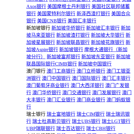
Axos银行
美国摩根士丹利银行
美国社区联邦储蓄
银行
美国蒙特利尔银行
新泽西渣打银行
美国合众
银行
美国CNB银行
美国汇丰银行
新加坡银行
新加坡华侨银行
新加坡汇丰银行
新加
坡马来亚银行
新加坡渣打银行
新加坡大华银行
新
加坡星展银行
新加坡联昌银行
新加坡花旗银行
新
加坡Aspire银行
新加坡银行
摩根大通银行（新加
坡分行）
新加坡富邦银行
新加坡东亚银行
新加坡
联昌国际银行CIMB银行
新加坡中国银行
澳门银行
澳门工商银行
澳门立桥银行
澳门工银亚
洲银行
澳门中国银行
澳门国际银行
澳门汇丰银行
澳门葡萄牙商业银行
澳门大西洋银行
澳门广发银
行
澳门华侨银行
澳门交通银行
澳门发展银行
澳门
大丰银行
澳门汇业银行
澳门商业银行
澳门蚂蚁银
行
瑞士银行
瑞士富地银行
瑞士CIM银行
瑞士瑞讯银
行
瑞士杜高斯贝银行
瑞士UBS银行
瑞士LGT银行
UBP瑞联银行
瑞士百达银行
瑞士CBH银行