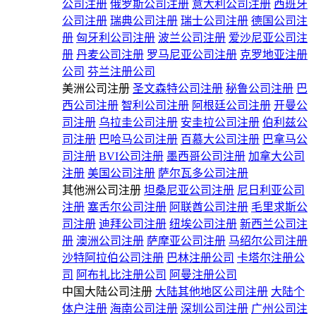
公司注册
俄罗斯公司注册
意大利公司注册
西班牙
公司注册
瑞典公司注册
瑞士公司注册
德国公司注
册
匈牙利公司注册
波兰公司注册
爱沙尼亚公司注
册
丹麦公司注册
罗马尼亚公司注册
克罗地亚注册
公司
芬兰注册公司
美洲公司注册
圣文森特公司注册
秘鲁公司注册
巴
西公司注册
智利公司注册
阿根廷公司注册
开曼公
司注册
乌拉圭公司注册
安圭拉公司注册
伯利兹公
司注册
巴哈马公司注册
百慕大公司注册
巴拿马公
司注册
BVI公司注册
墨西哥公司注册
加拿大公司
注册
美国公司注册
萨尔瓦多公司注册
其他洲公司注册
坦桑尼亚公司注册
尼日利亚公司
注册
塞舌尔公司注册
阿联酋公司注册
毛里求斯公
司注册
迪拜公司注册
纽埃公司注册
新西兰公司注
册
澳洲公司注册
萨摩亚公司注册
马绍尔公司注册
沙特阿拉伯公司注册
巴林注册公司
卡塔尔注册公
司
阿布扎比注册公司
阿曼注册公司
中国大陆公司注册
大陆其他地区公司注册
大陆个
体户注册
海南公司注册
深圳公司注册
广州公司注