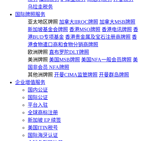
乌拉圭税务
国际牌照服务
亚太地区牌照
加拿大IIROC牌照
加拿大MSB牌照
新加坡基金会牌照
香港MSO牌照
香港电讯牌照
香
港BUD专项基金
香港贵金属及宝石注册商牌照
香
港食物遣口商和食物分销商牌照
欧洲牌照
直布罗陀DLT牌照
美洲牌照
美国MSB牌照
美国NFA一般会员牌照
美
国非会员 NFA牌照
其他洲牌照
开曼CIMA监管牌照
开曼群岛牌照
企业增值服务
国内公证
国际公证
平台入驻
全球商标注册
新加坡 EP 续签
美国ITIN税号
国际海牙认证