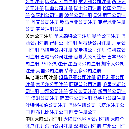
公司注册
俄罗斯公司注册
意大利公司注册
西班牙
公司注册
瑞典公司注册
瑞士公司注册
德国公司注
册
匈牙利公司注册
波兰公司注册
爱沙尼亚公司注
册
丹麦公司注册
罗马尼亚公司注册
克罗地亚注册
公司
芬兰注册公司
美洲公司注册
圣文森特公司注册
秘鲁公司注册
巴
西公司注册
智利公司注册
阿根廷公司注册
开曼公
司注册
乌拉圭公司注册
安圭拉公司注册
伯利兹公
司注册
巴哈马公司注册
百慕大公司注册
巴拿马公
司注册
BVI公司注册
墨西哥公司注册
加拿大公司
注册
美国公司注册
萨尔瓦多公司注册
其他洲公司注册
坦桑尼亚公司注册
尼日利亚公司
注册
塞舌尔公司注册
阿联酋公司注册
毛里求斯公
司注册
迪拜公司注册
纽埃公司注册
新西兰公司注
册
澳洲公司注册
萨摩亚公司注册
马绍尔公司注册
沙特阿拉伯公司注册
巴林注册公司
卡塔尔注册公
司
阿布扎比注册公司
阿曼注册公司
中国大陆公司注册
大陆其他地区公司注册
大陆个
体户注册
海南公司注册
深圳公司注册
广州公司注