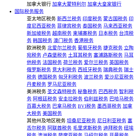
加拿大银行
加拿大蒙特利尔
加拿大皇家银行
国际税务服务
亚太地区税务
新西兰税务
印度税务
蒙古国税务
印
度尼西亚税务
菲律宾税务
泰国税务
马来西亚税务
新加坡税务
越南税务
柬埔寨税务
日本税务
台湾税
务
韩国税务
澳门税务
香港税务
欧洲税务
北爱尔兰税务
葡萄牙税务
捷克税务
立陶
宛税务
卢森堡税务
土耳其税务
塞浦路斯税务
马耳
他税务
法国税务
荷兰税务
爱尔兰税务
英国税务
俄罗斯税务
意大利税务
西班牙税务
瑞典税务
瑞士
税务
德国税务
匈牙利税务
波兰税务
爱沙尼亚税务
丹麦税务
罗马尼亚税务
美洲税务
圣文森特税务
秘鲁税务
巴西税务
智利税
务
阿根廷税务
安圭拉税务
伯利兹税务
巴哈马税务
百慕大税务
巴拿马税务
BVI税务
墨西哥税务
加拿
大税务
美国税务
其他州及地区税务
坦桑尼亚税务
尼日利亚税务
塞
舌尔税务
阿联酋税务
毛里求斯税务
迪拜税务
纽埃
税务
澳洲税务
萨摩亚税务
马绍尔税务
开曼税务