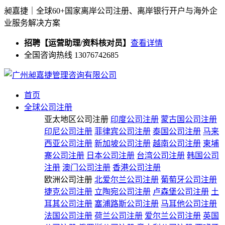
昶嘉捷｜全球60+国家离岸公司注册、离岸银行开户与海外企
业服务解决方案
招聘【运营助理/资料核对员】
查看详情
全国咨询热线 13076742685
首页
全球公司注册
亚太地区公司注册
印度公司注册
蒙古国公司注册
印尼公司注册
菲律宾公司注册
泰国公司注册
马来
西亚公司注册
新加坡公司注册
越南公司注册
柬埔
寨公司注册
日本公司注册
台湾公司注册
韩国公司
注册
澳门公司注册
香港公司注册
欧洲公司注册
北爱尔兰公司注册
葡萄牙公司注册
捷克公司注册
立陶宛公司注册
卢森堡公司注册
土
耳其公司注册
塞浦路斯公司注册
马耳他公司注册
法国公司注册
荷兰公司注册
爱尔兰公司注册
英国