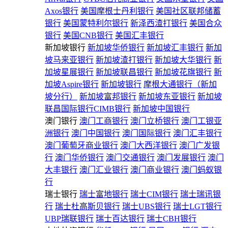
Axos银行
美国摩根士丹利银行
美国社区联邦储蓄
银行
美国蒙特利尔银行
新泽西渣打银行
美国合众
银行
美国CNB银行
美国汇丰银行
新加坡银行
新加坡华侨银行
新加坡汇丰银行
新加
坡马来亚银行
新加坡渣打银行
新加坡大华银行
新
加坡星展银行
新加坡联昌银行
新加坡花旗银行
新
加坡Aspire银行
新加坡银行
摩根大通银行（新加
坡分行）
新加坡富邦银行
新加坡东亚银行
新加坡
联昌国际银行CIMB银行
新加坡中国银行
澳门银行
澳门工商银行
澳门立桥银行
澳门工银亚
洲银行
澳门中国银行
澳门国际银行
澳门汇丰银行
澳门葡萄牙商业银行
澳门大西洋银行
澳门广发银
行
澳门华侨银行
澳门交通银行
澳门发展银行
澳门
大丰银行
澳门汇业银行
澳门商业银行
澳门蚂蚁银
行
瑞士银行
瑞士富地银行
瑞士CIM银行
瑞士瑞讯银
行
瑞士杜高斯贝银行
瑞士UBS银行
瑞士LGT银行
UBP瑞联银行
瑞士百达银行
瑞士CBH银行