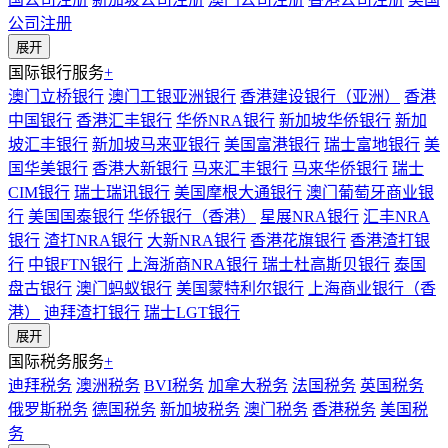
公司注册
展开
国际银行服务
+
澳门立桥银行
澳门工银亚洲银行
香港建设银行（亚洲）
香港
中国银行
香港汇丰银行
华侨NRA银行
新加坡华侨银行
新加
坡汇丰银行
新加坡马来亚银行
美国富港银行
瑞士富地银行
美
国华美银行
香港大新银行
马来汇丰银行
马来华侨银行
瑞士
CIM银行
瑞士瑞讯银行
美国摩根大通银行
澳门葡萄牙商业银
行
美国国泰银行
华侨银行（香港）
星展NRA银行
汇丰NRA
银行
渣打NRA银行
大新NRA银行
香港花旗银行
香港渣打银
行
中银FTN银行
上海浙商NRA银行
瑞士杜高斯贝银行
泰国
盘古银行
澳门蚂蚁银行
美国蒙特利尔银行
上海商业银行（香
港）
迪拜渣打银行
瑞士LGT银行
展开
国际税务服务
+
迪拜税务
澳洲税务
BVI税务
加拿大税务
法国税务
英国税务
俄罗斯税务
德国税务
新加坡税务
澳门税务
香港税务
美国税
务