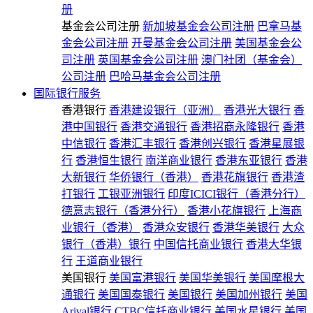
册
基金会公司注册
新加坡基金会公司注册
巴拿马基
金会公司注册
开曼基金会公司注册
美国基金会公
司注册
英国基金会公司注册
澳门社团（基金会）
公司注册
巴哈马基金会公司注册
国际银行服务
香港银行
香港建设银行（亚洲）
香港光大银行
香
港中国银行
香港交通银行
香港招商永隆银行
香港
中信银行
香港汇丰银行
香港创兴银行
香港星展银
行
香港恒生银行
南洋商业银行
香港东亚银行
香港
大新银行
华侨银行（香港）
香港花旗银行
香港渣
打银行
工银亚洲银行
印度ICICI银行（香港分行）
德意志银行（香港分行）
香港小花旗银行
上海商
业银行（香港）
香港众安银行
香港华美银行
大众
银行（香港）银行
中国信托商业银行
香港大华银
行
王道商业银行
美国银行
美国富港银行
美国华美银行
美国摩根大
通银行
美国国泰银行
美国银行
美国加州银行
美国
Arival银行
CTBC信托商业银行
美国水星银行
美国