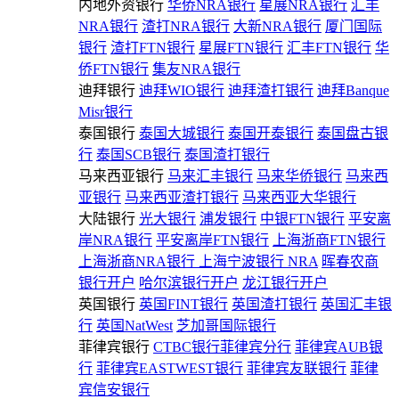
内地外资银行
华侨NRA银行
星展NRA银行
汇丰
NRA银行
渣打NRA银行
大新NRA银行
厦门国际
银行
渣打FTN银行
星展FTN银行
汇丰FTN银行
华
侨FTN银行
集友NRA银行
迪拜银行
迪拜WIO银行
迪拜渣打银行
迪拜Banque
Misr银行
泰国银行
泰国大城银行
泰国开泰银行
泰国盘古银
行
泰国SCB银行
泰国渣打银行
马来西亚银行
马来汇丰银行
马来华侨银行
马来西
亚银行
马来西亚渣打银行
马来西亚大华银行
大陆银行
光大银行
浦发银行
中银FTN银行
平安离
岸NRA银行
平安离岸FTN银行
上海浙商FTN银行
上海浙商NRA银行
上海宁波银行 NRA
晖春农商
银行开户
哈尔滨银行开户
龙江银行开户
英国银行
英国FINT银行
英国渣打银行
英国汇丰银
行
英国NatWest
芝加哥国际银行
菲律宾银行
CTBC银行菲律宾分行
菲律宾AUB银
行
菲律宾EASTWEST银行
菲律宾友联银行
菲律
宾信安银行