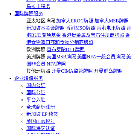
乌拉圭税务
国际牌照服务
亚太地区牌照
加拿大IIROC牌照
加拿大MSB牌照
新加坡基金会牌照
香港MSO牌照
香港电讯牌照
香
港BUD专项基金
香港贵金属及宝石注册商牌照
香
港食物遣口商和食物分销商牌照
欧洲牌照
直布罗陀DLT牌照
美洲牌照
美国MSB牌照
美国NFA一般会员牌照
美
国非会员 NFA牌照
其他洲牌照
开曼CIMA监管牌照
开曼群岛牌照
企业增值服务
国内公证
国际公证
平台入驻
全球商标注册
新加坡 EP 续签
美国ITIN税号
国际海牙认证