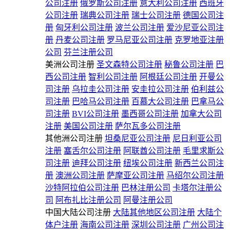
公司注册
俄罗斯公司注册
意大利公司注册
西班牙
公司注册
瑞典公司注册
瑞士公司注册
德国公司注
册
匈牙利公司注册
波兰公司注册
爱沙尼亚公司注
册
丹麦公司注册
罗马尼亚公司注册
克罗地亚注册
公司
芬兰注册公司
美洲公司注册
圣文森特公司注册
秘鲁公司注册
巴
西公司注册
智利公司注册
阿根廷公司注册
开曼公
司注册
乌拉圭公司注册
安圭拉公司注册
伯利兹公
司注册
巴哈马公司注册
百慕大公司注册
巴拿马公
司注册
BVI公司注册
墨西哥公司注册
加拿大公司
注册
美国公司注册
萨尔瓦多公司注册
其他洲公司注册
坦桑尼亚公司注册
尼日利亚公司
注册
塞舌尔公司注册
阿联酋公司注册
毛里求斯公
司注册
迪拜公司注册
纽埃公司注册
新西兰公司注
册
澳洲公司注册
萨摩亚公司注册
马绍尔公司注册
沙特阿拉伯公司注册
巴林注册公司
卡塔尔注册公
司
阿布扎比注册公司
阿曼注册公司
中国大陆公司注册
大陆其他地区公司注册
大陆个
体户注册
海南公司注册
深圳公司注册
广州公司注