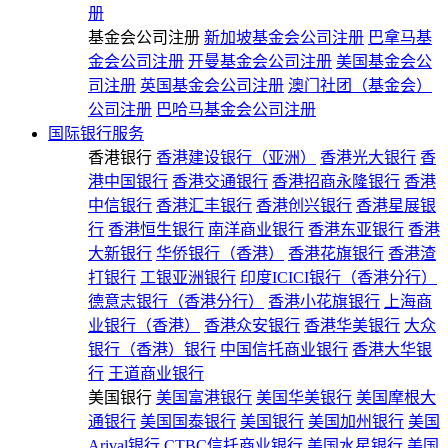
册
基金会公司注册
新加坡基金会公司注册
巴拿马基
金会公司注册
开曼基金会公司注册
美国基金会公
司注册
英国基金会公司注册
澳门社团（基金会）
公司注册
巴哈马基金会公司注册
国际银行服务
香港银行
香港建设银行（亚洲）
香港光大银行
香
港中国银行
香港交通银行
香港招商永隆银行
香港
中信银行
香港汇丰银行
香港创兴银行
香港星展银
行
香港恒生银行
南洋商业银行
香港东亚银行
香港
大新银行
华侨银行（香港）
香港花旗银行
香港渣
打银行
工银亚洲银行
印度ICICI银行（香港分行）
德意志银行（香港分行）
香港小花旗银行
上海商
业银行（香港）
香港众安银行
香港华美银行
大众
银行（香港）银行
中国信托商业银行
香港大华银
行
王道商业银行
美国银行
美国富港银行
美国华美银行
美国摩根大
通银行
美国国泰银行
美国银行
美国加州银行
美国
Arival银行
CTBC信托商业银行
美国水星银行
美国