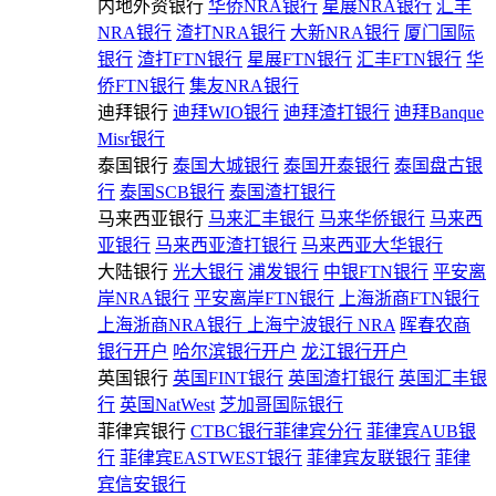
内地外资银行
华侨NRA银行
星展NRA银行
汇丰
NRA银行
渣打NRA银行
大新NRA银行
厦门国际
银行
渣打FTN银行
星展FTN银行
汇丰FTN银行
华
侨FTN银行
集友NRA银行
迪拜银行
迪拜WIO银行
迪拜渣打银行
迪拜Banque
Misr银行
泰国银行
泰国大城银行
泰国开泰银行
泰国盘古银
行
泰国SCB银行
泰国渣打银行
马来西亚银行
马来汇丰银行
马来华侨银行
马来西
亚银行
马来西亚渣打银行
马来西亚大华银行
大陆银行
光大银行
浦发银行
中银FTN银行
平安离
岸NRA银行
平安离岸FTN银行
上海浙商FTN银行
上海浙商NRA银行
上海宁波银行 NRA
晖春农商
银行开户
哈尔滨银行开户
龙江银行开户
英国银行
英国FINT银行
英国渣打银行
英国汇丰银
行
英国NatWest
芝加哥国际银行
菲律宾银行
CTBC银行菲律宾分行
菲律宾AUB银
行
菲律宾EASTWEST银行
菲律宾友联银行
菲律
宾信安银行