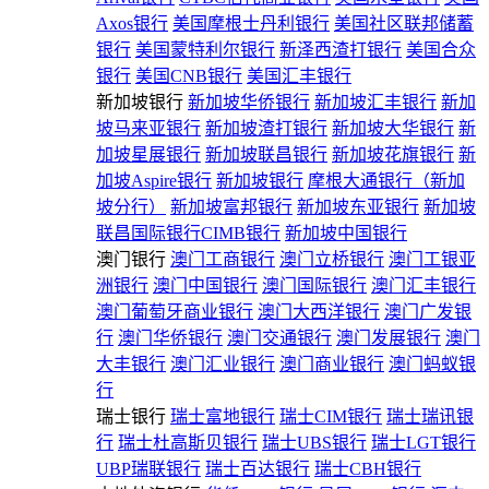
Axos银行
美国摩根士丹利银行
美国社区联邦储蓄
银行
美国蒙特利尔银行
新泽西渣打银行
美国合众
银行
美国CNB银行
美国汇丰银行
新加坡银行
新加坡华侨银行
新加坡汇丰银行
新加
坡马来亚银行
新加坡渣打银行
新加坡大华银行
新
加坡星展银行
新加坡联昌银行
新加坡花旗银行
新
加坡Aspire银行
新加坡银行
摩根大通银行（新加
坡分行）
新加坡富邦银行
新加坡东亚银行
新加坡
联昌国际银行CIMB银行
新加坡中国银行
澳门银行
澳门工商银行
澳门立桥银行
澳门工银亚
洲银行
澳门中国银行
澳门国际银行
澳门汇丰银行
澳门葡萄牙商业银行
澳门大西洋银行
澳门广发银
行
澳门华侨银行
澳门交通银行
澳门发展银行
澳门
大丰银行
澳门汇业银行
澳门商业银行
澳门蚂蚁银
行
瑞士银行
瑞士富地银行
瑞士CIM银行
瑞士瑞讯银
行
瑞士杜高斯贝银行
瑞士UBS银行
瑞士LGT银行
UBP瑞联银行
瑞士百达银行
瑞士CBH银行