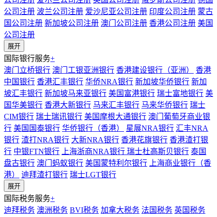
公司注册
波兰公司注册
爱沙尼亚公司注册
印度公司注册
蒙古
国公司注册
新加坡公司注册
澳门公司注册
香港公司注册
美国
公司注册
展开
国际银行服务
+
澳门立桥银行
澳门工银亚洲银行
香港建设银行（亚洲）
香港
中国银行
香港汇丰银行
华侨NRA银行
新加坡华侨银行
新加
坡汇丰银行
新加坡马来亚银行
美国富港银行
瑞士富地银行
美
国华美银行
香港大新银行
马来汇丰银行
马来华侨银行
瑞士
CIM银行
瑞士瑞讯银行
美国摩根大通银行
澳门葡萄牙商业银
行
美国国泰银行
华侨银行（香港）
星展NRA银行
汇丰NRA
银行
渣打NRA银行
大新NRA银行
香港花旗银行
香港渣打银
行
中银FTN银行
上海浙商NRA银行
瑞士杜高斯贝银行
泰国
盘古银行
澳门蚂蚁银行
美国蒙特利尔银行
上海商业银行（香
港）
迪拜渣打银行
瑞士LGT银行
展开
国际税务服务
+
迪拜税务
澳洲税务
BVI税务
加拿大税务
法国税务
英国税务