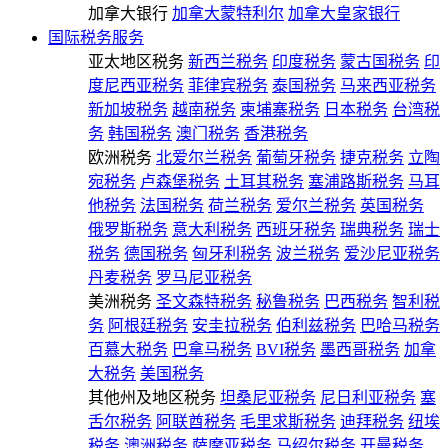
加拿大银行
加拿大蒙特利尔
加拿大皇家银行
国际税务服务
亚太地区税务
新西兰税务
印度税务
蒙古国税务
印
度尼西亚税务
菲律宾税务
泰国税务
马来西亚税务
新加坡税务
越南税务
柬埔寨税务
日本税务
台湾税
务
韩国税务
澳门税务
香港税务
欧洲税务
北爱尔兰税务
葡萄牙税务
捷克税务
立陶
宛税务
卢森堡税务
土耳其税务
塞浦路斯税务
马耳
他税务
法国税务
荷兰税务
爱尔兰税务
英国税务
俄罗斯税务
意大利税务
西班牙税务
瑞典税务
瑞士
税务
德国税务
匈牙利税务
波兰税务
爱沙尼亚税务
丹麦税务
罗马尼亚税务
美洲税务
圣文森特税务
秘鲁税务
巴西税务
智利税
务
阿根廷税务
安圭拉税务
伯利兹税务
巴哈马税务
百慕大税务
巴拿马税务
BVI税务
墨西哥税务
加拿
大税务
美国税务
其他州及地区税务
坦桑尼亚税务
尼日利亚税务
塞
舌尔税务
阿联酋税务
毛里求斯税务
迪拜税务
纽埃
税务
澳洲税务
萨摩亚税务
马绍尔税务
开曼税务