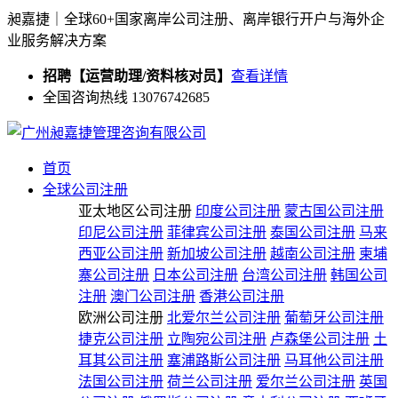
昶嘉捷｜全球60+国家离岸公司注册、离岸银行开户与海外企
业服务解决方案
招聘【运营助理/资料核对员】
查看详情
全国咨询热线 13076742685
首页
全球公司注册
亚太地区公司注册
印度公司注册
蒙古国公司注册
印尼公司注册
菲律宾公司注册
泰国公司注册
马来
西亚公司注册
新加坡公司注册
越南公司注册
柬埔
寨公司注册
日本公司注册
台湾公司注册
韩国公司
注册
澳门公司注册
香港公司注册
欧洲公司注册
北爱尔兰公司注册
葡萄牙公司注册
捷克公司注册
立陶宛公司注册
卢森堡公司注册
土
耳其公司注册
塞浦路斯公司注册
马耳他公司注册
法国公司注册
荷兰公司注册
爱尔兰公司注册
英国