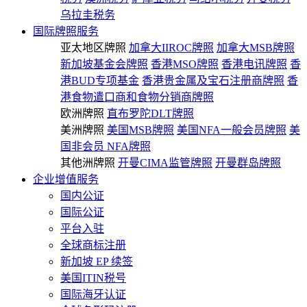
乌拉圭税务
国际牌照服务
亚太地区牌照
加拿大IIROC牌照
加拿大MSB牌照
新加坡基金会牌照
香港MSO牌照
香港电讯牌照
香
港BUD专项基金
香港贵金属及宝石注册商牌照
香
港食物遣口商和食物分销商牌照
欧洲牌照
直布罗陀DLT牌照
美洲牌照
美国MSB牌照
美国NFA一般会员牌照
美
国非会员 NFA牌照
其他洲牌照
开曼CIMA监管牌照
开曼群岛牌照
企业增值服务
国内公证
国际公证
平台入驻
全球商标注册
新加坡 EP 续签
美国ITIN税号
国际海牙认证