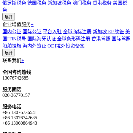
俄罗斯税务
德国税务
新加坡税务
澳门税务
香港税务
美国税
务
展开
企业增值服务
+
国内公证
国际公证
平台入驻
全球商标注册
新加坡 EP 续签
美
国ITIN税号
国际海牙认证
全球条形码注册
香港驾照
国际驾照
船舶挂旗
海内外签证
ODI境外投资备案
展开
联系我们
+
全国咨询热线
13076742685
服务固话
020-36770157
服务电话
+86 13076736541
+86 13076742685
+86 13060864943