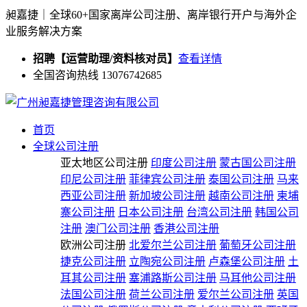
昶嘉捷｜全球60+国家离岸公司注册、离岸银行开户与海外企
业服务解决方案
招聘【运营助理/资料核对员】
查看详情
全国咨询热线 13076742685
首页
全球公司注册
亚太地区公司注册
印度公司注册
蒙古国公司注册
印尼公司注册
菲律宾公司注册
泰国公司注册
马来
西亚公司注册
新加坡公司注册
越南公司注册
柬埔
寨公司注册
日本公司注册
台湾公司注册
韩国公司
注册
澳门公司注册
香港公司注册
欧洲公司注册
北爱尔兰公司注册
葡萄牙公司注册
捷克公司注册
立陶宛公司注册
卢森堡公司注册
土
耳其公司注册
塞浦路斯公司注册
马耳他公司注册
法国公司注册
荷兰公司注册
爱尔兰公司注册
英国