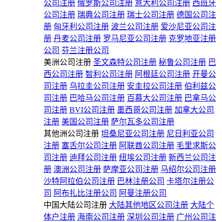
公司注册
俄罗斯公司注册
意大利公司注册
西班牙
公司注册
瑞典公司注册
瑞士公司注册
德国公司注
册
匈牙利公司注册
波兰公司注册
爱沙尼亚公司注
册
丹麦公司注册
罗马尼亚公司注册
克罗地亚注册
公司
芬兰注册公司
美洲公司注册
圣文森特公司注册
秘鲁公司注册
巴
西公司注册
智利公司注册
阿根廷公司注册
开曼公
司注册
乌拉圭公司注册
安圭拉公司注册
伯利兹公
司注册
巴哈马公司注册
百慕大公司注册
巴拿马公
司注册
BVI公司注册
墨西哥公司注册
加拿大公司
注册
美国公司注册
萨尔瓦多公司注册
其他洲公司注册
坦桑尼亚公司注册
尼日利亚公司
注册
塞舌尔公司注册
阿联酋公司注册
毛里求斯公
司注册
迪拜公司注册
纽埃公司注册
新西兰公司注
册
澳洲公司注册
萨摩亚公司注册
马绍尔公司注册
沙特阿拉伯公司注册
巴林注册公司
卡塔尔注册公
司
阿布扎比注册公司
阿曼注册公司
中国大陆公司注册
大陆其他地区公司注册
大陆个
体户注册
海南公司注册
深圳公司注册
广州公司注