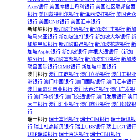
Axos银行
美国摩根士丹利银行
美国社区联邦储蓄
银行
美国蒙特利尔银行
新泽西渣打银行
美国合众
银行
美国CNB银行
美国汇丰银行
新加坡银行
新加坡华侨银行
新加坡汇丰银行
新加
坡马来亚银行
新加坡渣打银行
新加坡大华银行
新
加坡星展银行
新加坡联昌银行
新加坡花旗银行
新
加坡Aspire银行
新加坡银行
摩根大通银行（新加
坡分行）
新加坡富邦银行
新加坡东亚银行
新加坡
联昌国际银行CIMB银行
新加坡中国银行
澳门银行
澳门工商银行
澳门立桥银行
澳门工银亚
洲银行
澳门中国银行
澳门国际银行
澳门汇丰银行
澳门葡萄牙商业银行
澳门大西洋银行
澳门广发银
行
澳门华侨银行
澳门交通银行
澳门发展银行
澳门
大丰银行
澳门汇业银行
澳门商业银行
澳门蚂蚁银
行
瑞士银行
瑞士富地银行
瑞士CIM银行
瑞士瑞讯银
行
瑞士杜高斯贝银行
瑞士UBS银行
瑞士LGT银行
UBP瑞联银行
瑞士百达银行
瑞士CBH银行