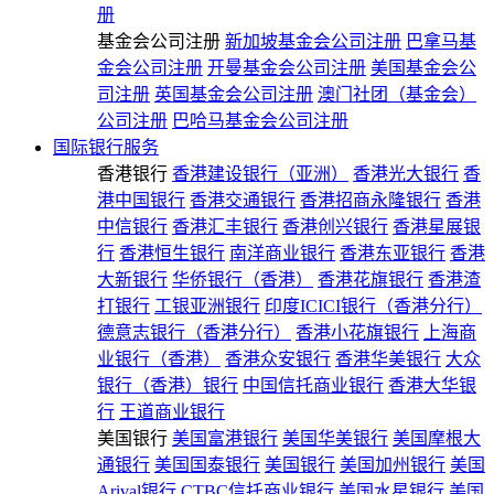
册
基金会公司注册
新加坡基金会公司注册
巴拿马基
金会公司注册
开曼基金会公司注册
美国基金会公
司注册
英国基金会公司注册
澳门社团（基金会）
公司注册
巴哈马基金会公司注册
国际银行服务
香港银行
香港建设银行（亚洲）
香港光大银行
香
港中国银行
香港交通银行
香港招商永隆银行
香港
中信银行
香港汇丰银行
香港创兴银行
香港星展银
行
香港恒生银行
南洋商业银行
香港东亚银行
香港
大新银行
华侨银行（香港）
香港花旗银行
香港渣
打银行
工银亚洲银行
印度ICICI银行（香港分行）
德意志银行（香港分行）
香港小花旗银行
上海商
业银行（香港）
香港众安银行
香港华美银行
大众
银行（香港）银行
中国信托商业银行
香港大华银
行
王道商业银行
美国银行
美国富港银行
美国华美银行
美国摩根大
通银行
美国国泰银行
美国银行
美国加州银行
美国
Arival银行
CTBC信托商业银行
美国水星银行
美国