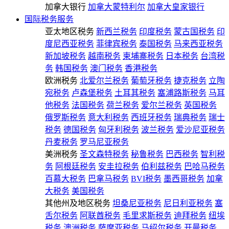
加拿大银行
加拿大蒙特利尔
加拿大皇家银行
国际税务服务
亚太地区税务
新西兰税务
印度税务
蒙古国税务
印
度尼西亚税务
菲律宾税务
泰国税务
马来西亚税务
新加坡税务
越南税务
柬埔寨税务
日本税务
台湾税
务
韩国税务
澳门税务
香港税务
欧洲税务
北爱尔兰税务
葡萄牙税务
捷克税务
立陶
宛税务
卢森堡税务
土耳其税务
塞浦路斯税务
马耳
他税务
法国税务
荷兰税务
爱尔兰税务
英国税务
俄罗斯税务
意大利税务
西班牙税务
瑞典税务
瑞士
税务
德国税务
匈牙利税务
波兰税务
爱沙尼亚税务
丹麦税务
罗马尼亚税务
美洲税务
圣文森特税务
秘鲁税务
巴西税务
智利税
务
阿根廷税务
安圭拉税务
伯利兹税务
巴哈马税务
百慕大税务
巴拿马税务
BVI税务
墨西哥税务
加拿
大税务
美国税务
其他州及地区税务
坦桑尼亚税务
尼日利亚税务
塞
舌尔税务
阿联酋税务
毛里求斯税务
迪拜税务
纽埃
税务
澳洲税务
萨摩亚税务
马绍尔税务
开曼税务