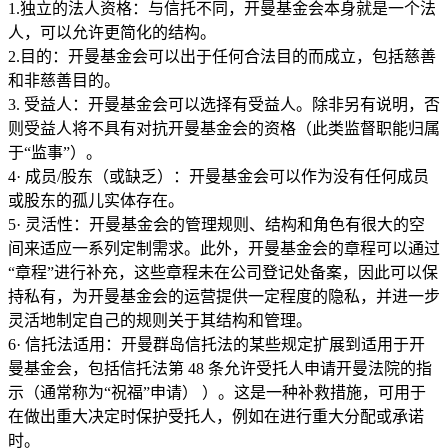
1.独立的法人资格：与信托不同，开曼基金会本身就是一个法
人，可以允许更简化的结构。
2.目的：开曼基金会可以出于任何合法目的而成立，包括慈善
和非慈善目的。
3. 受益人：开曼基金会可以选择有受益人。除非另有说明，否
则受益人将不具有对抗开曼基金会的资格（此类监督职能归属
于“监事”）。
4· 成员/股东（或缺乏）：开曼基金会可以作为没有任何成员
或股东的孤儿实体存在。
5· 灵活性：开曼基金会的管理规则、结构和角色有很大的空
间来适应一系列定制需求。此外，开曼基金会的章程可以通过
“章程”进行补充，这些章程未在公司登记处备案，因此可以保
持私有，为开曼基金会的运营提供一定程度的隐私，并进一步
灵活地制定自己的规则关于其结构和管理。
6· 信托法适用：开曼群岛信托法的某些规定扩展到适用于开
曼基金会，包括信托法第 48 条允许受托人申请开曼法院的指
示（通常称为“祝福”申请） ）。这是一种补救措施，可用于
在做出重大决定时保护受托人，例如在进行重大分配或承诺
时。