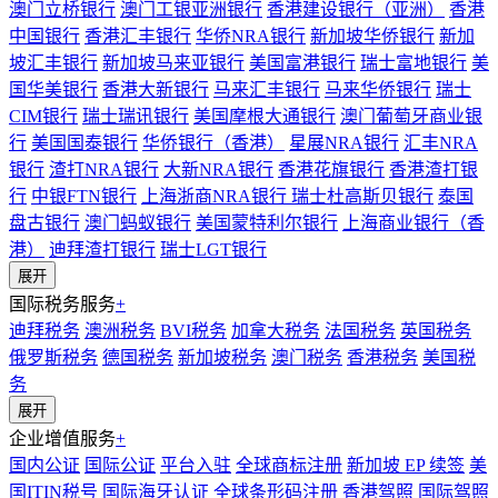
澳门立桥银行
澳门工银亚洲银行
香港建设银行（亚洲）
香港
中国银行
香港汇丰银行
华侨NRA银行
新加坡华侨银行
新加
坡汇丰银行
新加坡马来亚银行
美国富港银行
瑞士富地银行
美
国华美银行
香港大新银行
马来汇丰银行
马来华侨银行
瑞士
CIM银行
瑞士瑞讯银行
美国摩根大通银行
澳门葡萄牙商业银
行
美国国泰银行
华侨银行（香港）
星展NRA银行
汇丰NRA
银行
渣打NRA银行
大新NRA银行
香港花旗银行
香港渣打银
行
中银FTN银行
上海浙商NRA银行
瑞士杜高斯贝银行
泰国
盘古银行
澳门蚂蚁银行
美国蒙特利尔银行
上海商业银行（香
港）
迪拜渣打银行
瑞士LGT银行
展开
国际税务服务
+
迪拜税务
澳洲税务
BVI税务
加拿大税务
法国税务
英国税务
俄罗斯税务
德国税务
新加坡税务
澳门税务
香港税务
美国税
务
展开
企业增值服务
+
国内公证
国际公证
平台入驻
全球商标注册
新加坡 EP 续签
美
国ITIN税号
国际海牙认证
全球条形码注册
香港驾照
国际驾照