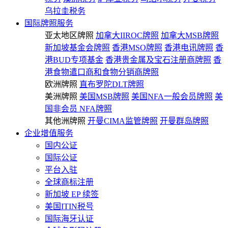
乌拉圭税务
国际牌照服务
亚太地区牌照
加拿大IIROC牌照
加拿大MSB牌照
新加坡基金会牌照
香港MSO牌照
香港电讯牌照
香
港BUD专项基金
香港贵金属及宝石注册商牌照
香
港食物遣口商和食物分销商牌照
欧洲牌照
直布罗陀DLT牌照
美洲牌照
美国MSB牌照
美国NFA一般会员牌照
美
国非会员 NFA牌照
其他洲牌照
开曼CIMA监管牌照
开曼群岛牌照
企业增值服务
国内公证
国际公证
平台入驻
全球商标注册
新加坡 EP 续签
美国ITIN税号
国际海牙认证