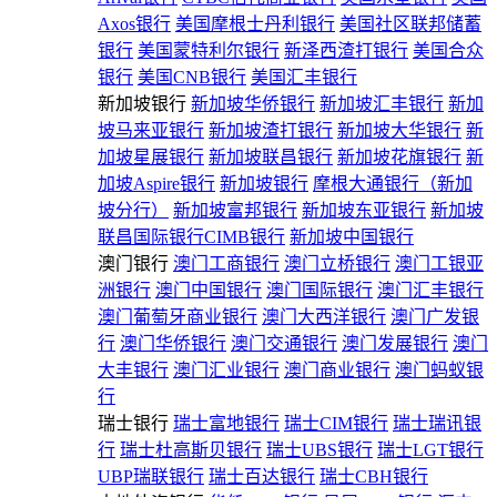
Axos银行
美国摩根士丹利银行
美国社区联邦储蓄
银行
美国蒙特利尔银行
新泽西渣打银行
美国合众
银行
美国CNB银行
美国汇丰银行
新加坡银行
新加坡华侨银行
新加坡汇丰银行
新加
坡马来亚银行
新加坡渣打银行
新加坡大华银行
新
加坡星展银行
新加坡联昌银行
新加坡花旗银行
新
加坡Aspire银行
新加坡银行
摩根大通银行（新加
坡分行）
新加坡富邦银行
新加坡东亚银行
新加坡
联昌国际银行CIMB银行
新加坡中国银行
澳门银行
澳门工商银行
澳门立桥银行
澳门工银亚
洲银行
澳门中国银行
澳门国际银行
澳门汇丰银行
澳门葡萄牙商业银行
澳门大西洋银行
澳门广发银
行
澳门华侨银行
澳门交通银行
澳门发展银行
澳门
大丰银行
澳门汇业银行
澳门商业银行
澳门蚂蚁银
行
瑞士银行
瑞士富地银行
瑞士CIM银行
瑞士瑞讯银
行
瑞士杜高斯贝银行
瑞士UBS银行
瑞士LGT银行
UBP瑞联银行
瑞士百达银行
瑞士CBH银行