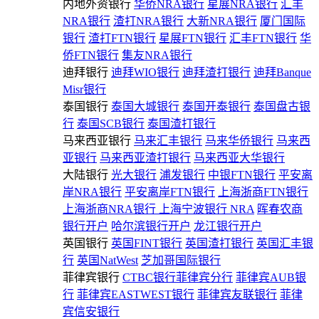
内地外资银行
华侨NRA银行
星展NRA银行
汇丰
NRA银行
渣打NRA银行
大新NRA银行
厦门国际
银行
渣打FTN银行
星展FTN银行
汇丰FTN银行
华
侨FTN银行
集友NRA银行
迪拜银行
迪拜WIO银行
迪拜渣打银行
迪拜Banque
Misr银行
泰国银行
泰国大城银行
泰国开泰银行
泰国盘古银
行
泰国SCB银行
泰国渣打银行
马来西亚银行
马来汇丰银行
马来华侨银行
马来西
亚银行
马来西亚渣打银行
马来西亚大华银行
大陆银行
光大银行
浦发银行
中银FTN银行
平安离
岸NRA银行
平安离岸FTN银行
上海浙商FTN银行
上海浙商NRA银行
上海宁波银行 NRA
晖春农商
银行开户
哈尔滨银行开户
龙江银行开户
英国银行
英国FINT银行
英国渣打银行
英国汇丰银
行
英国NatWest
芝加哥国际银行
菲律宾银行
CTBC银行菲律宾分行
菲律宾AUB银
行
菲律宾EASTWEST银行
菲律宾友联银行
菲律
宾信安银行