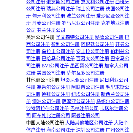
公司注册
俄罗斯公司注册
意大利公司注册
西班牙
公司注册
瑞典公司注册
瑞士公司注册
德国公司注
册
匈牙利公司注册
波兰公司注册
爱沙尼亚公司注
册
丹麦公司注册
罗马尼亚公司注册
克罗地亚注册
公司
芬兰注册公司
美洲公司注册
圣文森特公司注册
秘鲁公司注册
巴
西公司注册
智利公司注册
阿根廷公司注册
开曼公
司注册
乌拉圭公司注册
安圭拉公司注册
伯利兹公
司注册
巴哈马公司注册
百慕大公司注册
巴拿马公
司注册
BVI公司注册
墨西哥公司注册
加拿大公司
注册
美国公司注册
萨尔瓦多公司注册
其他洲公司注册
坦桑尼亚公司注册
尼日利亚公司
注册
塞舌尔公司注册
阿联酋公司注册
毛里求斯公
司注册
迪拜公司注册
纽埃公司注册
新西兰公司注
册
澳洲公司注册
萨摩亚公司注册
马绍尔公司注册
沙特阿拉伯公司注册
巴林注册公司
卡塔尔注册公
司
阿布扎比注册公司
阿曼注册公司
中国大陆公司注册
大陆其他地区公司注册
大陆个
体户注册
海南公司注册
深圳公司注册
广州公司注