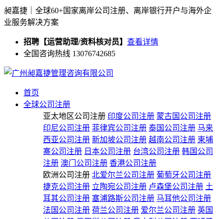
昶嘉捷｜全球60+国家离岸公司注册、离岸银行开户与海外企
业服务解决方案
招聘【运营助理/资料核对员】
查看详情
全国咨询热线 13076742685
首页
全球公司注册
亚太地区公司注册
印度公司注册
蒙古国公司注册
印尼公司注册
菲律宾公司注册
泰国公司注册
马来
西亚公司注册
新加坡公司注册
越南公司注册
柬埔
寨公司注册
日本公司注册
台湾公司注册
韩国公司
注册
澳门公司注册
香港公司注册
欧洲公司注册
北爱尔兰公司注册
葡萄牙公司注册
捷克公司注册
立陶宛公司注册
卢森堡公司注册
土
耳其公司注册
塞浦路斯公司注册
马耳他公司注册
法国公司注册
荷兰公司注册
爱尔兰公司注册
英国