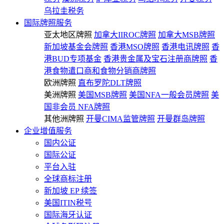
乌拉圭税务
国际牌照服务
亚太地区牌照
加拿大IIROC牌照
加拿大MSB牌照
新加坡基金会牌照
香港MSO牌照
香港电讯牌照
香
港BUD专项基金
香港贵金属及宝石注册商牌照
香
港食物遣口商和食物分销商牌照
欧洲牌照
直布罗陀DLT牌照
美洲牌照
美国MSB牌照
美国NFA一般会员牌照
美
国非会员 NFA牌照
其他洲牌照
开曼CIMA监管牌照
开曼群岛牌照
企业增值服务
国内公证
国际公证
平台入驻
全球商标注册
新加坡 EP 续签
美国ITIN税号
国际海牙认证