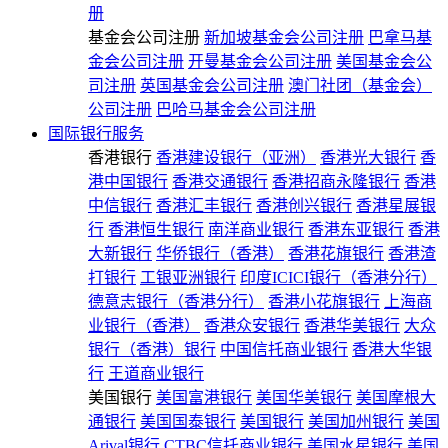
册
基金会公司注册
新加坡基金会公司注册
巴拿马基
金会公司注册
开曼基金会公司注册
美国基金会公
司注册
英国基金会公司注册
澳门社团（基金会）
公司注册
巴哈马基金会公司注册
国际银行服务
香港银行
香港建设银行（亚洲）
香港光大银行
香
港中国银行
香港交通银行
香港招商永隆银行
香港
中信银行
香港汇丰银行
香港创兴银行
香港星展银
行
香港恒生银行
南洋商业银行
香港东亚银行
香港
大新银行
华侨银行（香港）
香港花旗银行
香港渣
打银行
工银亚洲银行
印度ICICI银行（香港分行）
德意志银行（香港分行）
香港小花旗银行
上海商
业银行（香港）
香港众安银行
香港华美银行
大众
银行（香港）银行
中国信托商业银行
香港大华银
行
王道商业银行
美国银行
美国富港银行
美国华美银行
美国摩根大
通银行
美国国泰银行
美国银行
美国加州银行
美国
Arival银行
CTBC信托商业银行
美国水星银行
美国