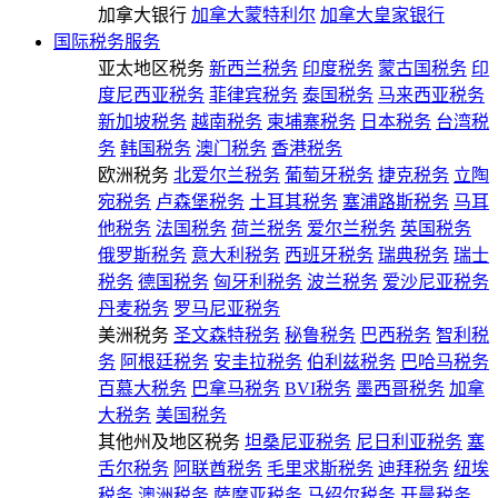
加拿大银行
加拿大蒙特利尔
加拿大皇家银行
国际税务服务
亚太地区税务
新西兰税务
印度税务
蒙古国税务
印
度尼西亚税务
菲律宾税务
泰国税务
马来西亚税务
新加坡税务
越南税务
柬埔寨税务
日本税务
台湾税
务
韩国税务
澳门税务
香港税务
欧洲税务
北爱尔兰税务
葡萄牙税务
捷克税务
立陶
宛税务
卢森堡税务
土耳其税务
塞浦路斯税务
马耳
他税务
法国税务
荷兰税务
爱尔兰税务
英国税务
俄罗斯税务
意大利税务
西班牙税务
瑞典税务
瑞士
税务
德国税务
匈牙利税务
波兰税务
爱沙尼亚税务
丹麦税务
罗马尼亚税务
美洲税务
圣文森特税务
秘鲁税务
巴西税务
智利税
务
阿根廷税务
安圭拉税务
伯利兹税务
巴哈马税务
百慕大税务
巴拿马税务
BVI税务
墨西哥税务
加拿
大税务
美国税务
其他州及地区税务
坦桑尼亚税务
尼日利亚税务
塞
舌尔税务
阿联酋税务
毛里求斯税务
迪拜税务
纽埃
税务
澳洲税务
萨摩亚税务
马绍尔税务
开曼税务