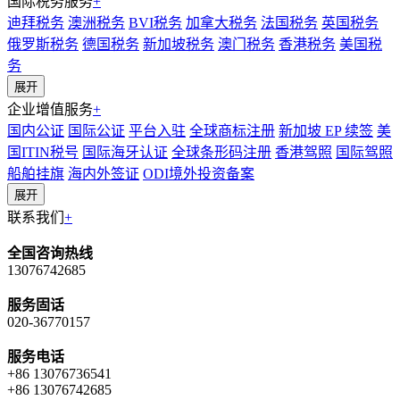
国际税务服务
+
迪拜税务
澳洲税务
BVI税务
加拿大税务
法国税务
英国税务
俄罗斯税务
德国税务
新加坡税务
澳门税务
香港税务
美国税
务
展开
企业增值服务
+
国内公证
国际公证
平台入驻
全球商标注册
新加坡 EP 续签
美
国ITIN税号
国际海牙认证
全球条形码注册
香港驾照
国际驾照
船舶挂旗
海内外签证
ODI境外投资备案
展开
联系我们
+
全国咨询热线
13076742685
服务固话
020-36770157
服务电话
+86 13076736541
+86 13076742685