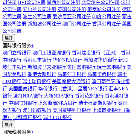
司注册
BVI公司注册
墨西哥公司注册
北爱尔兰公司注册
法国
公司注册
爱尔兰公司注册
英国公司注册
俄罗斯公司注册
德国
公司注册
波兰公司注册
爱沙尼亚公司注册
印度公司注册
蒙古
国公司注册
新加坡公司注册
澳门公司注册
香港公司注册
美国
公司注册
展开
国际银行服务
+
澳门立桥银行
澳门工银亚洲银行
香港建设银行（亚洲）
香港
中国银行
香港汇丰银行
华侨NRA银行
新加坡华侨银行
新加
坡汇丰银行
新加坡马来亚银行
美国富港银行
瑞士富地银行
美
国华美银行
香港大新银行
马来汇丰银行
马来华侨银行
瑞士
CIM银行
瑞士瑞讯银行
美国摩根大通银行
澳门葡萄牙商业银
行
美国国泰银行
华侨银行（香港）
星展NRA银行
汇丰NRA
银行
渣打NRA银行
大新NRA银行
香港花旗银行
香港渣打银
行
中银FTN银行
上海浙商NRA银行
瑞士杜高斯贝银行
泰国
盘古银行
澳门蚂蚁银行
美国蒙特利尔银行
上海商业银行（香
港）
迪拜渣打银行
瑞士LGT银行
展开
国际税务服务
+