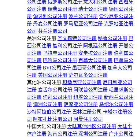
公司注册
俄罗斯公司注册
意大利公司注册
西班牙
公司注册
瑞典公司注册
瑞士公司注册
德国公司注
册
匈牙利公司注册
波兰公司注册
爱沙尼亚公司注
册
丹麦公司注册
罗马尼亚公司注册
克罗地亚注册
公司
芬兰注册公司
美洲公司注册
圣文森特公司注册
秘鲁公司注册
巴
西公司注册
智利公司注册
阿根廷公司注册
开曼公
司注册
乌拉圭公司注册
安圭拉公司注册
伯利兹公
司注册
巴哈马公司注册
百慕大公司注册
巴拿马公
司注册
BVI公司注册
墨西哥公司注册
加拿大公司
注册
美国公司注册
萨尔瓦多公司注册
其他洲公司注册
坦桑尼亚公司注册
尼日利亚公司
注册
塞舌尔公司注册
阿联酋公司注册
毛里求斯公
司注册
迪拜公司注册
纽埃公司注册
新西兰公司注
册
澳洲公司注册
萨摩亚公司注册
马绍尔公司注册
沙特阿拉伯公司注册
巴林注册公司
卡塔尔注册公
司
阿布扎比注册公司
阿曼注册公司
中国大陆公司注册
大陆其他地区公司注册
大陆个
体户注册
海南公司注册
深圳公司注册
广州公司注