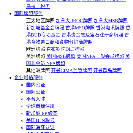
乌拉圭税务
国际牌照服务
亚太地区牌照
加拿大IIROC牌照
加拿大MSB牌照
新加坡基金会牌照
香港MSO牌照
香港电讯牌照
香
港BUD专项基金
香港贵金属及宝石注册商牌照
香
港食物遣口商和食物分销商牌照
欧洲牌照
直布罗陀DLT牌照
美洲牌照
美国MSB牌照
美国NFA一般会员牌照
美
国非会员 NFA牌照
其他洲牌照
开曼CIMA监管牌照
开曼群岛牌照
企业增值服务
国内公证
国际公证
平台入驻
全球商标注册
新加坡 EP 续签
美国ITIN税号
国际海牙认证