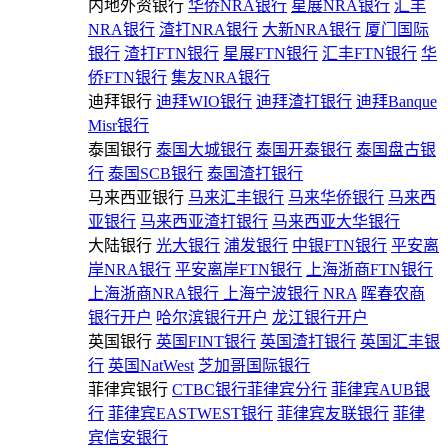
内地外资银行
华侨NRA银行
星展NRA银行
汇丰
NRA银行
渣打NRA银行
大新NRA银行
厦门国际
银行
渣打FTN银行
星展FTN银行
汇丰FTN银行
华
侨FTN银行
集友NRA银行
迪拜银行
迪拜WIO银行
迪拜渣打银行
迪拜Banque
Misr银行
泰国银行
泰国大城银行
泰国开泰银行
泰国盘古银
行
泰国SCB银行
泰国渣打银行
马来西亚银行
马来汇丰银行
马来华侨银行
马来西
亚银行
马来西亚渣打银行
马来西亚大华银行
大陆银行
光大银行
浦发银行
中银FTN银行
平安离
岸NRA银行
平安离岸FTN银行
上海浙商FTN银行
上海浙商NRA银行
上海宁波银行 NRA
晖春农商
银行开户
哈尔滨银行开户
龙江银行开户
英国银行
英国FINT银行
英国渣打银行
英国汇丰银
行
英国NatWest
芝加哥国际银行
菲律宾银行
CTBC银行菲律宾分行
菲律宾AUB银
行
菲律宾EASTWEST银行
菲律宾友联银行
菲律
宾信安银行