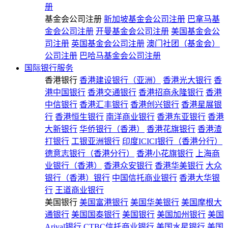
册
基金会公司注册
新加坡基金会公司注册
巴拿马基
金会公司注册
开曼基金会公司注册
美国基金会公
司注册
英国基金会公司注册
澳门社团（基金会）
公司注册
巴哈马基金会公司注册
国际银行服务
香港银行
香港建设银行（亚洲）
香港光大银行
香
港中国银行
香港交通银行
香港招商永隆银行
香港
中信银行
香港汇丰银行
香港创兴银行
香港星展银
行
香港恒生银行
南洋商业银行
香港东亚银行
香港
大新银行
华侨银行（香港）
香港花旗银行
香港渣
打银行
工银亚洲银行
印度ICICI银行（香港分行）
德意志银行（香港分行）
香港小花旗银行
上海商
业银行（香港）
香港众安银行
香港华美银行
大众
银行（香港）银行
中国信托商业银行
香港大华银
行
王道商业银行
美国银行
美国富港银行
美国华美银行
美国摩根大
通银行
美国国泰银行
美国银行
美国加州银行
美国
Arival银行
CTBC信托商业银行
美国水星银行
美国