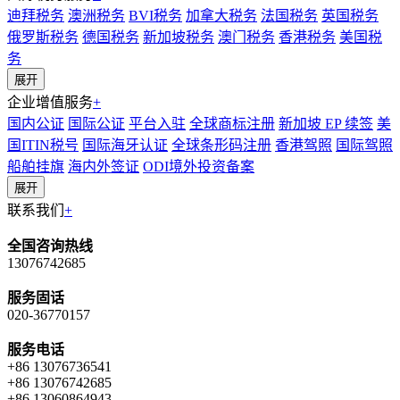
迪拜税务
澳洲税务
BVI税务
加拿大税务
法国税务
英国税务
俄罗斯税务
德国税务
新加坡税务
澳门税务
香港税务
美国税
务
展开
企业增值服务
+
国内公证
国际公证
平台入驻
全球商标注册
新加坡 EP 续签
美
国ITIN税号
国际海牙认证
全球条形码注册
香港驾照
国际驾照
船舶挂旗
海内外签证
ODI境外投资备案
展开
联系我们
+
全国咨询热线
13076742685
服务固话
020-36770157
服务电话
+86 13076736541
+86 13076742685
+86 13060864943