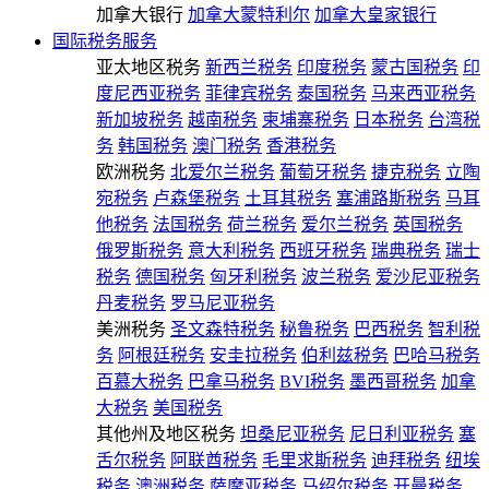
加拿大银行
加拿大蒙特利尔
加拿大皇家银行
国际税务服务
亚太地区税务
新西兰税务
印度税务
蒙古国税务
印
度尼西亚税务
菲律宾税务
泰国税务
马来西亚税务
新加坡税务
越南税务
柬埔寨税务
日本税务
台湾税
务
韩国税务
澳门税务
香港税务
欧洲税务
北爱尔兰税务
葡萄牙税务
捷克税务
立陶
宛税务
卢森堡税务
土耳其税务
塞浦路斯税务
马耳
他税务
法国税务
荷兰税务
爱尔兰税务
英国税务
俄罗斯税务
意大利税务
西班牙税务
瑞典税务
瑞士
税务
德国税务
匈牙利税务
波兰税务
爱沙尼亚税务
丹麦税务
罗马尼亚税务
美洲税务
圣文森特税务
秘鲁税务
巴西税务
智利税
务
阿根廷税务
安圭拉税务
伯利兹税务
巴哈马税务
百慕大税务
巴拿马税务
BVI税务
墨西哥税务
加拿
大税务
美国税务
其他州及地区税务
坦桑尼亚税务
尼日利亚税务
塞
舌尔税务
阿联酋税务
毛里求斯税务
迪拜税务
纽埃
税务
澳洲税务
萨摩亚税务
马绍尔税务
开曼税务