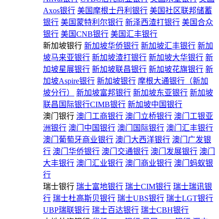
Axos银行
美国摩根士丹利银行
美国社区联邦储蓄
银行
美国蒙特利尔银行
新泽西渣打银行
美国合众
银行
美国CNB银行
美国汇丰银行
新加坡银行
新加坡华侨银行
新加坡汇丰银行
新加
坡马来亚银行
新加坡渣打银行
新加坡大华银行
新
加坡星展银行
新加坡联昌银行
新加坡花旗银行
新
加坡Aspire银行
新加坡银行
摩根大通银行（新加
坡分行）
新加坡富邦银行
新加坡东亚银行
新加坡
联昌国际银行CIMB银行
新加坡中国银行
澳门银行
澳门工商银行
澳门立桥银行
澳门工银亚
洲银行
澳门中国银行
澳门国际银行
澳门汇丰银行
澳门葡萄牙商业银行
澳门大西洋银行
澳门广发银
行
澳门华侨银行
澳门交通银行
澳门发展银行
澳门
大丰银行
澳门汇业银行
澳门商业银行
澳门蚂蚁银
行
瑞士银行
瑞士富地银行
瑞士CIM银行
瑞士瑞讯银
行
瑞士杜高斯贝银行
瑞士UBS银行
瑞士LGT银行
UBP瑞联银行
瑞士百达银行
瑞士CBH银行