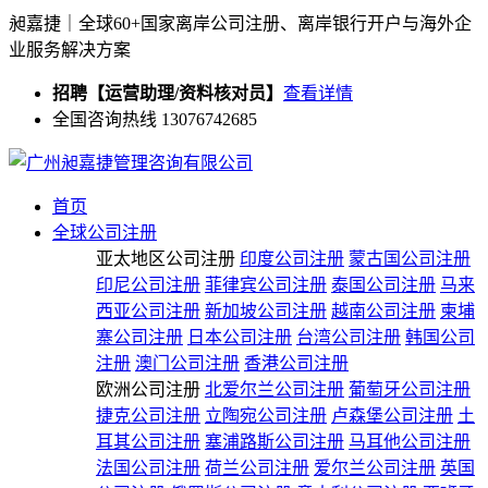
昶嘉捷｜全球60+国家离岸公司注册、离岸银行开户与海外企
业服务解决方案
招聘【运营助理/资料核对员】
查看详情
全国咨询热线 13076742685
首页
全球公司注册
亚太地区公司注册
印度公司注册
蒙古国公司注册
印尼公司注册
菲律宾公司注册
泰国公司注册
马来
西亚公司注册
新加坡公司注册
越南公司注册
柬埔
寨公司注册
日本公司注册
台湾公司注册
韩国公司
注册
澳门公司注册
香港公司注册
欧洲公司注册
北爱尔兰公司注册
葡萄牙公司注册
捷克公司注册
立陶宛公司注册
卢森堡公司注册
土
耳其公司注册
塞浦路斯公司注册
马耳他公司注册
法国公司注册
荷兰公司注册
爱尔兰公司注册
英国