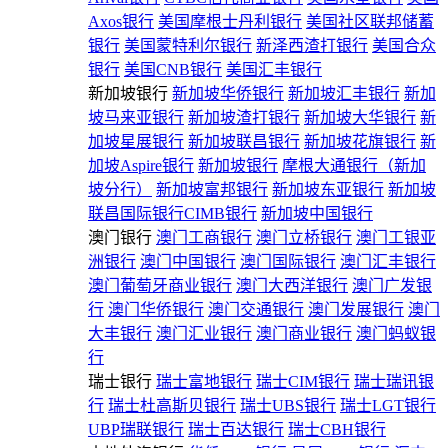
Axos银行
美国摩根士丹利银行
美国社区联邦储蓄
银行
美国蒙特利尔银行
新泽西渣打银行
美国合众
银行
美国CNB银行
美国汇丰银行
新加坡银行
新加坡华侨银行
新加坡汇丰银行
新加
坡马来亚银行
新加坡渣打银行
新加坡大华银行
新
加坡星展银行
新加坡联昌银行
新加坡花旗银行
新
加坡Aspire银行
新加坡银行
摩根大通银行（新加
坡分行）
新加坡富邦银行
新加坡东亚银行
新加坡
联昌国际银行CIMB银行
新加坡中国银行
澳门银行
澳门工商银行
澳门立桥银行
澳门工银亚
洲银行
澳门中国银行
澳门国际银行
澳门汇丰银行
澳门葡萄牙商业银行
澳门大西洋银行
澳门广发银
行
澳门华侨银行
澳门交通银行
澳门发展银行
澳门
大丰银行
澳门汇业银行
澳门商业银行
澳门蚂蚁银
行
瑞士银行
瑞士富地银行
瑞士CIM银行
瑞士瑞讯银
行
瑞士杜高斯贝银行
瑞士UBS银行
瑞士LGT银行
UBP瑞联银行
瑞士百达银行
瑞士CBH银行