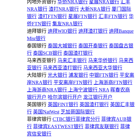
内地外资银行
华侨NRA银行
星展NRA银行
汇丰
NRA银行
渣打NRA银行
大新NRA银行
厦门国际
银行
渣打FTN银行
星展FTN银行
汇丰FTN银行
华
侨FTN银行
集友NRA银行
迪拜银行
迪拜WIO银行
迪拜渣打银行
迪拜Banque
Misr银行
泰国银行
泰国大城银行
泰国开泰银行
泰国盘古银
行
泰国SCB银行
泰国渣打银行
马来西亚银行
马来汇丰银行
马来华侨银行
马来西
亚银行
马来西亚渣打银行
马来西亚大华银行
大陆银行
光大银行
浦发银行
中银FTN银行
平安离
岸NRA银行
平安离岸FTN银行
上海浙商FTN银行
上海浙商NRA银行
上海宁波银行 NRA
晖春农商
银行开户
哈尔滨银行开户
龙江银行开户
英国银行
英国FINT银行
英国渣打银行
英国汇丰银
行
英国NatWest
芝加哥国际银行
菲律宾银行
CTBC银行菲律宾分行
菲律宾AUB银
行
菲律宾EASTWEST银行
菲律宾友联银行
菲律
宾信安银行