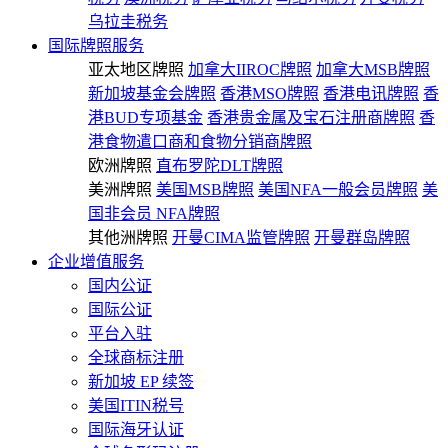
乌拉圭税务
国际牌照服务
亚太地区牌照
加拿大IIROC牌照
加拿大MSB牌照
新加坡基金会牌照
香港MSO牌照
香港电讯牌照
香
港BUD专项基金
香港贵金属及宝石注册商牌照
香
港食物遣口商和食物分销商牌照
欧洲牌照
直布罗陀DLT牌照
美洲牌照
美国MSB牌照
美国NFA一般会员牌照
美
国非会员 NFA牌照
其他洲牌照
开曼CIMA监管牌照
开曼群岛牌照
企业增值服务
国内公证
国际公证
平台入驻
全球商标注册
新加坡 EP 续签
美国ITIN税号
国际海牙认证