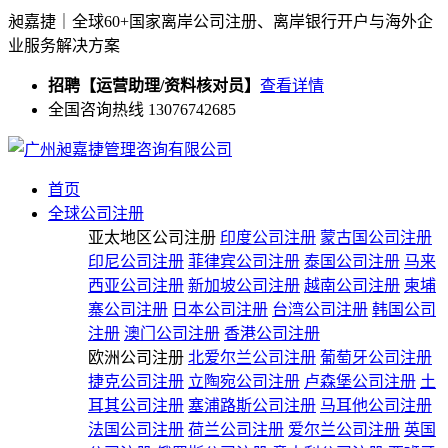
昶嘉捷｜全球60+国家离岸公司注册、离岸银行开户与海外企
业服务解决方案
招聘【运营助理/资料核对员】
查看详情
全国咨询热线 13076742685
首页
全球公司注册
亚太地区公司注册
印度公司注册
蒙古国公司注册
印尼公司注册
菲律宾公司注册
泰国公司注册
马来
西亚公司注册
新加坡公司注册
越南公司注册
柬埔
寨公司注册
日本公司注册
台湾公司注册
韩国公司
注册
澳门公司注册
香港公司注册
欧洲公司注册
北爱尔兰公司注册
葡萄牙公司注册
捷克公司注册
立陶宛公司注册
卢森堡公司注册
土
耳其公司注册
塞浦路斯公司注册
马耳他公司注册
法国公司注册
荷兰公司注册
爱尔兰公司注册
英国