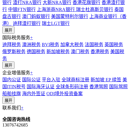
银行
渣打NRA银行
大新NRA银行
香港花旗银行
香港渣打银
行
中银FTN银行
上海浙商NRA银行
瑞士杜高斯贝银行
泰国
盘古银行
澳门蚂蚁银行
美国蒙特利尔银行
上海商业银行（香
港）
迪拜渣打银行
瑞士LGT银行
展开
国际税务服务
+
迪拜税务
澳洲税务
BVI税务
加拿大税务
法国税务
英国税务
俄罗斯税务
德国税务
新加坡税务
澳门税务
香港税务
美国税
务
展开
企业增值服务
+
国内公证
国际公证
平台入驻
全球商标注册
新加坡 EP 续签
美
国ITIN税号
国际海牙认证
全球条形码注册
香港驾照
国际驾照
船舶挂旗
海内外签证
ODI境外投资备案
展开
联系我们
+
全国咨询热线
13076742685