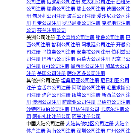
公司注册
俄罗斯公司注册
意大利公司注册
西班牙
公司注册
瑞典公司注册
瑞士公司注册
德国公司注
册
匈牙利公司注册
波兰公司注册
爱沙尼亚公司注
册
丹麦公司注册
罗马尼亚公司注册
克罗地亚注册
公司
芬兰注册公司
美洲公司注册
圣文森特公司注册
秘鲁公司注册
巴
西公司注册
智利公司注册
阿根廷公司注册
开曼公
司注册
乌拉圭公司注册
安圭拉公司注册
伯利兹公
司注册
巴哈马公司注册
百慕大公司注册
巴拿马公
司注册
BVI公司注册
墨西哥公司注册
加拿大公司
注册
美国公司注册
萨尔瓦多公司注册
其他洲公司注册
坦桑尼亚公司注册
尼日利亚公司
注册
塞舌尔公司注册
阿联酋公司注册
毛里求斯公
司注册
迪拜公司注册
纽埃公司注册
新西兰公司注
册
澳洲公司注册
萨摩亚公司注册
马绍尔公司注册
沙特阿拉伯公司注册
巴林注册公司
卡塔尔注册公
司
阿布扎比注册公司
阿曼注册公司
中国大陆公司注册
大陆其他地区公司注册
大陆个
体户注册
海南公司注册
深圳公司注册
广州公司注