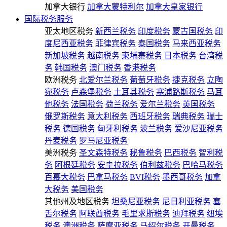
加拿大银行
加拿大蒙特利尔
加拿大皇家银行
国际税务服务
亚太地区税务
新西兰税务
印度税务
蒙古国税务
印
度尼西亚税务
菲律宾税务
泰国税务
马来西亚税务
新加坡税务
越南税务
柬埔寨税务
日本税务
台湾税
务
韩国税务
澳门税务
香港税务
欧洲税务
北爱尔兰税务
葡萄牙税务
捷克税务
立陶
宛税务
卢森堡税务
土耳其税务
塞浦路斯税务
马耳
他税务
法国税务
荷兰税务
爱尔兰税务
英国税务
俄罗斯税务
意大利税务
西班牙税务
瑞典税务
瑞士
税务
德国税务
匈牙利税务
波兰税务
爱沙尼亚税务
丹麦税务
罗马尼亚税务
美洲税务
圣文森特税务
秘鲁税务
巴西税务
智利税
务
阿根廷税务
安圭拉税务
伯利兹税务
巴哈马税务
百慕大税务
巴拿马税务
BVI税务
墨西哥税务
加拿
大税务
美国税务
其他州及地区税务
坦桑尼亚税务
尼日利亚税务
塞
舌尔税务
阿联酋税务
毛里求斯税务
迪拜税务
纽埃
税务
澳洲税务
萨摩亚税务
马绍尔税务
开曼税务