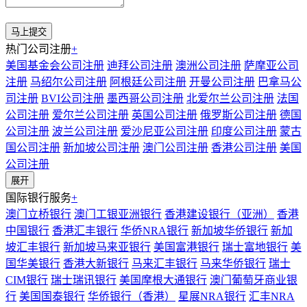
热门公司注册
+
美国基金会公司注册
迪拜公司注册
澳洲公司注册
萨摩亚公司
注册
马绍尔公司注册
阿根廷公司注册
开曼公司注册
巴拿马公
司注册
BVI公司注册
墨西哥公司注册
北爱尔兰公司注册
法国
公司注册
爱尔兰公司注册
英国公司注册
俄罗斯公司注册
德国
公司注册
波兰公司注册
爱沙尼亚公司注册
印度公司注册
蒙古
国公司注册
新加坡公司注册
澳门公司注册
香港公司注册
美国
公司注册
展开
国际银行服务
+
澳门立桥银行
澳门工银亚洲银行
香港建设银行（亚洲）
香港
中国银行
香港汇丰银行
华侨NRA银行
新加坡华侨银行
新加
坡汇丰银行
新加坡马来亚银行
美国富港银行
瑞士富地银行
美
国华美银行
香港大新银行
马来汇丰银行
马来华侨银行
瑞士
CIM银行
瑞士瑞讯银行
美国摩根大通银行
澳门葡萄牙商业银
行
美国国泰银行
华侨银行（香港）
星展NRA银行
汇丰NRA