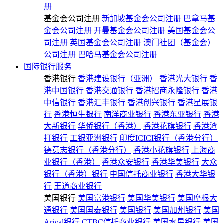
册
基金会公司注册
新加坡基金会公司注册
巴拿马基
金会公司注册
开曼基金会公司注册
美国基金会公
司注册
英国基金会公司注册
澳门社团（基金会）
公司注册
巴哈马基金会公司注册
国际银行服务
香港银行
香港建设银行（亚洲）
香港光大银行
香
港中国银行
香港交通银行
香港招商永隆银行
香港
中信银行
香港汇丰银行
香港创兴银行
香港星展银
行
香港恒生银行
南洋商业银行
香港东亚银行
香港
大新银行
华侨银行（香港）
香港花旗银行
香港渣
打银行
工银亚洲银行
印度ICICI银行（香港分行）
德意志银行（香港分行）
香港小花旗银行
上海商
业银行（香港）
香港众安银行
香港华美银行
大众
银行（香港）银行
中国信托商业银行
香港大华银
行
王道商业银行
美国银行
美国富港银行
美国华美银行
美国摩根大
通银行
美国国泰银行
美国银行
美国加州银行
美国
Arival银行
CTBC信托商业银行
美国水星银行
美国