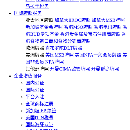
乌拉圭税务
国际牌照服务
亚太地区牌照
加拿大IIROC牌照
加拿大MSB牌照
新加坡基金会牌照
香港MSO牌照
香港电讯牌照
香
港BUD专项基金
香港贵金属及宝石注册商牌照
香
港食物遣口商和食物分销商牌照
欧洲牌照
直布罗陀DLT牌照
美洲牌照
美国MSB牌照
美国NFA一般会员牌照
美
国非会员 NFA牌照
其他洲牌照
开曼CIMA监管牌照
开曼群岛牌照
企业增值服务
国内公证
国际公证
平台入驻
全球商标注册
新加坡 EP 续签
美国ITIN税号
国际海牙认证