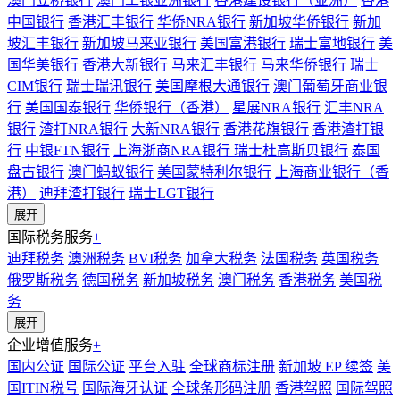
澳门立桥银行
澳门工银亚洲银行
香港建设银行（亚洲）
香港
中国银行
香港汇丰银行
华侨NRA银行
新加坡华侨银行
新加
坡汇丰银行
新加坡马来亚银行
美国富港银行
瑞士富地银行
美
国华美银行
香港大新银行
马来汇丰银行
马来华侨银行
瑞士
CIM银行
瑞士瑞讯银行
美国摩根大通银行
澳门葡萄牙商业银
行
美国国泰银行
华侨银行（香港）
星展NRA银行
汇丰NRA
银行
渣打NRA银行
大新NRA银行
香港花旗银行
香港渣打银
行
中银FTN银行
上海浙商NRA银行
瑞士杜高斯贝银行
泰国
盘古银行
澳门蚂蚁银行
美国蒙特利尔银行
上海商业银行（香
港）
迪拜渣打银行
瑞士LGT银行
展开
国际税务服务
+
迪拜税务
澳洲税务
BVI税务
加拿大税务
法国税务
英国税务
俄罗斯税务
德国税务
新加坡税务
澳门税务
香港税务
美国税
务
展开
企业增值服务
+
国内公证
国际公证
平台入驻
全球商标注册
新加坡 EP 续签
美
国ITIN税号
国际海牙认证
全球条形码注册
香港驾照
国际驾照