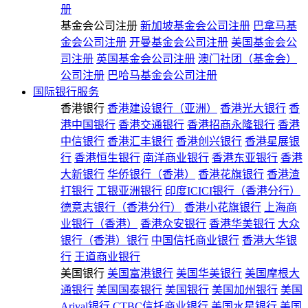
册
基金会公司注册
新加坡基金会公司注册
巴拿马基
金会公司注册
开曼基金会公司注册
美国基金会公
司注册
英国基金会公司注册
澳门社团（基金会）
公司注册
巴哈马基金会公司注册
国际银行服务
香港银行
香港建设银行（亚洲）
香港光大银行
香
港中国银行
香港交通银行
香港招商永隆银行
香港
中信银行
香港汇丰银行
香港创兴银行
香港星展银
行
香港恒生银行
南洋商业银行
香港东亚银行
香港
大新银行
华侨银行（香港）
香港花旗银行
香港渣
打银行
工银亚洲银行
印度ICICI银行（香港分行）
德意志银行（香港分行）
香港小花旗银行
上海商
业银行（香港）
香港众安银行
香港华美银行
大众
银行（香港）银行
中国信托商业银行
香港大华银
行
王道商业银行
美国银行
美国富港银行
美国华美银行
美国摩根大
通银行
美国国泰银行
美国银行
美国加州银行
美国
Arival银行
CTBC信托商业银行
美国水星银行
美国