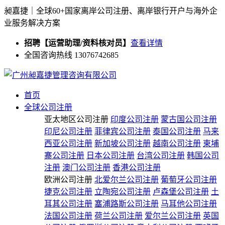
昶嘉捷｜全球60+国家离岸公司注册、离岸银行开户与海外企
业服务解决方案
招聘【运营助理/资料核对员】
查看详情
全国咨询热线 13076742685
首页
全球公司注册
亚太地区公司注册
印度公司注册
蒙古国公司注册
印尼公司注册
菲律宾公司注册
泰国公司注册
马来
西亚公司注册
新加坡公司注册
越南公司注册
柬埔
寨公司注册
日本公司注册
台湾公司注册
韩国公司
注册
澳门公司注册
香港公司注册
欧洲公司注册
北爱尔兰公司注册
葡萄牙公司注册
捷克公司注册
立陶宛公司注册
卢森堡公司注册
土
耳其公司注册
塞浦路斯公司注册
马耳他公司注册
法国公司注册
荷兰公司注册
爱尔兰公司注册
英国