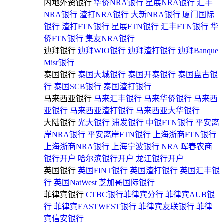
内地外资银行
华侨NRA银行
星展NRA银行
汇丰
NRA银行
渣打NRA银行
大新NRA银行
厦门国际
银行
渣打FTN银行
星展FTN银行
汇丰FTN银行
华
侨FTN银行
集友NRA银行
迪拜银行
迪拜WIO银行
迪拜渣打银行
迪拜Banque
Misr银行
泰国银行
泰国大城银行
泰国开泰银行
泰国盘古银
行
泰国SCB银行
泰国渣打银行
马来西亚银行
马来汇丰银行
马来华侨银行
马来西
亚银行
马来西亚渣打银行
马来西亚大华银行
大陆银行
光大银行
浦发银行
中银FTN银行
平安离
岸NRA银行
平安离岸FTN银行
上海浙商FTN银行
上海浙商NRA银行
上海宁波银行 NRA
晖春农商
银行开户
哈尔滨银行开户
龙江银行开户
英国银行
英国FINT银行
英国渣打银行
英国汇丰银
行
英国NatWest
芝加哥国际银行
菲律宾银行
CTBC银行菲律宾分行
菲律宾AUB银
行
菲律宾EASTWEST银行
菲律宾友联银行
菲律
宾信安银行