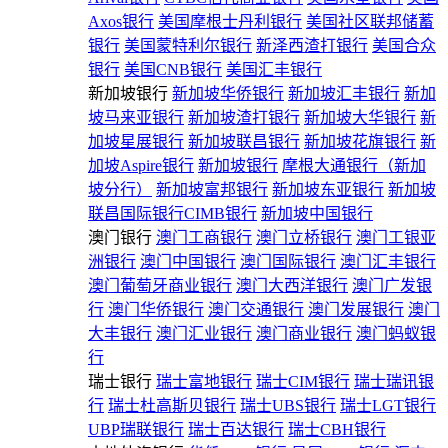
Axos银行
美国摩根士丹利银行
美国社区联邦储蓄
银行
美国蒙特利尔银行
新泽西渣打银行
美国合众
银行
美国CNB银行
美国汇丰银行
新加坡银行
新加坡华侨银行
新加坡汇丰银行
新加
坡马来亚银行
新加坡渣打银行
新加坡大华银行
新
加坡星展银行
新加坡联昌银行
新加坡花旗银行
新
加坡Aspire银行
新加坡银行
摩根大通银行（新加
坡分行）
新加坡富邦银行
新加坡东亚银行
新加坡
联昌国际银行CIMB银行
新加坡中国银行
澳门银行
澳门工商银行
澳门立桥银行
澳门工银亚
洲银行
澳门中国银行
澳门国际银行
澳门汇丰银行
澳门葡萄牙商业银行
澳门大西洋银行
澳门广发银
行
澳门华侨银行
澳门交通银行
澳门发展银行
澳门
大丰银行
澳门汇业银行
澳门商业银行
澳门蚂蚁银
行
瑞士银行
瑞士富地银行
瑞士CIM银行
瑞士瑞讯银
行
瑞士杜高斯贝银行
瑞士UBS银行
瑞士LGT银行
UBP瑞联银行
瑞士百达银行
瑞士CBH银行