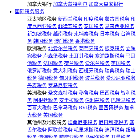
加拿大银行
加拿大蒙特利尔
加拿大皇家银行
国际税务服务
亚太地区税务
新西兰税务
印度税务
蒙古国税务
印
度尼西亚税务
菲律宾税务
泰国税务
马来西亚税务
新加坡税务
越南税务
柬埔寨税务
日本税务
台湾税
务
韩国税务
澳门税务
香港税务
欧洲税务
北爱尔兰税务
葡萄牙税务
捷克税务
立陶
宛税务
卢森堡税务
土耳其税务
塞浦路斯税务
马耳
他税务
法国税务
荷兰税务
爱尔兰税务
英国税务
俄罗斯税务
意大利税务
西班牙税务
瑞典税务
瑞士
税务
德国税务
匈牙利税务
波兰税务
爱沙尼亚税务
丹麦税务
罗马尼亚税务
美洲税务
圣文森特税务
秘鲁税务
巴西税务
智利税
务
阿根廷税务
安圭拉税务
伯利兹税务
巴哈马税务
百慕大税务
巴拿马税务
BVI税务
墨西哥税务
加拿
大税务
美国税务
其他州及地区税务
坦桑尼亚税务
尼日利亚税务
塞
舌尔税务
阿联酋税务
毛里求斯税务
迪拜税务
纽埃
税务
澳洲税务
萨摩亚税务
马绍尔税务
开曼税务