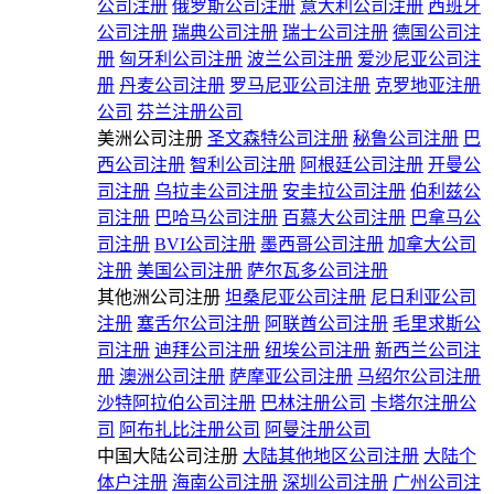
公司注册
俄罗斯公司注册
意大利公司注册
西班牙
公司注册
瑞典公司注册
瑞士公司注册
德国公司注
册
匈牙利公司注册
波兰公司注册
爱沙尼亚公司注
册
丹麦公司注册
罗马尼亚公司注册
克罗地亚注册
公司
芬兰注册公司
美洲公司注册
圣文森特公司注册
秘鲁公司注册
巴
西公司注册
智利公司注册
阿根廷公司注册
开曼公
司注册
乌拉圭公司注册
安圭拉公司注册
伯利兹公
司注册
巴哈马公司注册
百慕大公司注册
巴拿马公
司注册
BVI公司注册
墨西哥公司注册
加拿大公司
注册
美国公司注册
萨尔瓦多公司注册
其他洲公司注册
坦桑尼亚公司注册
尼日利亚公司
注册
塞舌尔公司注册
阿联酋公司注册
毛里求斯公
司注册
迪拜公司注册
纽埃公司注册
新西兰公司注
册
澳洲公司注册
萨摩亚公司注册
马绍尔公司注册
沙特阿拉伯公司注册
巴林注册公司
卡塔尔注册公
司
阿布扎比注册公司
阿曼注册公司
中国大陆公司注册
大陆其他地区公司注册
大陆个
体户注册
海南公司注册
深圳公司注册
广州公司注