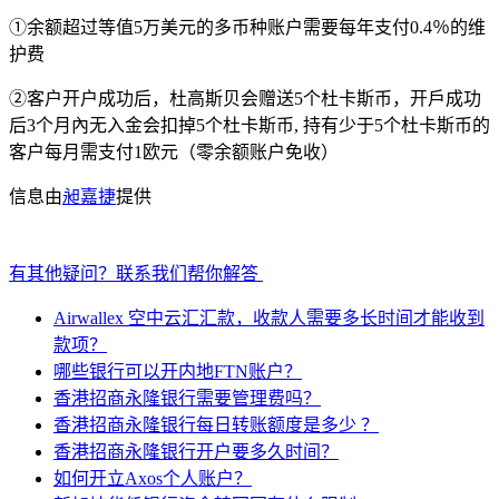
①余额超过等值5万美元的多币种账户需要每年支付0.4％的维
护费
②客户开户成功后，杜高斯贝会赠送5个杜卡斯币，开戶成功
后3个月內无入金会扣掉5个杜卡斯币, 持有少于5个杜卡斯币的
客户每月需支付1欧元（零余额账户免收）
信息由
昶嘉捷
提供
有其他疑问？联系我们帮你解答
Airwallex 空中云汇汇款，收款人需要多长时间才能收到
款项？
哪些银行可以开内地FTN账户？
香港招商永隆银行需要管理费吗？
香港招商永隆银行每日转账额度是多少 ？
香港招商永隆银行开户要多久时间？
如何开立Axos个人账户？