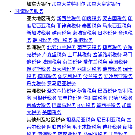
加拿大银行
加拿大蒙特利尔
加拿大皇家银行
国际税务服务
亚太地区税务
新西兰税务
印度税务
蒙古国税务
印
度尼西亚税务
菲律宾税务
泰国税务
马来西亚税务
新加坡税务
越南税务
柬埔寨税务
日本税务
台湾税
务
韩国税务
澳门税务
香港税务
欧洲税务
北爱尔兰税务
葡萄牙税务
捷克税务
立陶
宛税务
卢森堡税务
土耳其税务
塞浦路斯税务
马耳
他税务
法国税务
荷兰税务
爱尔兰税务
英国税务
俄罗斯税务
意大利税务
西班牙税务
瑞典税务
瑞士
税务
德国税务
匈牙利税务
波兰税务
爱沙尼亚税务
丹麦税务
罗马尼亚税务
美洲税务
圣文森特税务
秘鲁税务
巴西税务
智利税
务
阿根廷税务
安圭拉税务
伯利兹税务
巴哈马税务
百慕大税务
巴拿马税务
BVI税务
墨西哥税务
加拿
大税务
美国税务
其他州及地区税务
坦桑尼亚税务
尼日利亚税务
塞
舌尔税务
阿联酋税务
毛里求斯税务
迪拜税务
纽埃
税务
澳洲税务
萨摩亚税务
马绍尔税务
开曼税务