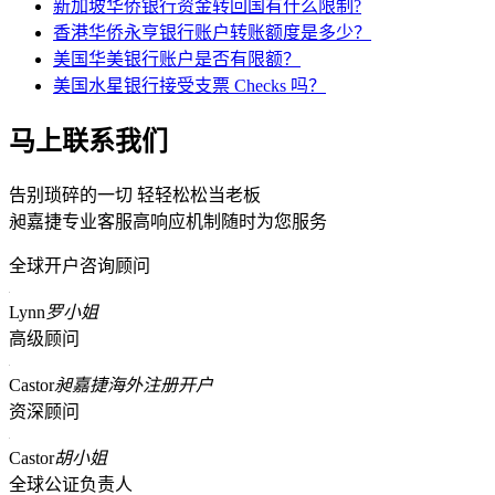
新加坡华侨银行资金转回国有什么限制?
香港华侨永亨银行账户转账额度是多少？
美国华美银行账户是否有限额？
美国水星银行接受支票 Checks 吗？
马上联系我们
告别琐碎的一切 轻轻松松当老板
昶嘉捷专业客服高响应机制随时为您服务
全球开户咨询顾问
Lynn
罗小姐
高级顾问
Castor
昶嘉捷海外注册开户
资深顾问
Castor
胡小姐
全球公证负责人