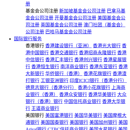
册
基金会公司注册
新加坡基金会公司注册
巴拿马基
金会公司注册
开曼基金会公司注册
美国基金会公
司注册
英国基金会公司注册
澳门社团（基金会）
公司注册
巴哈马基金会公司注册
国际银行服务
香港银行
香港建设银行（亚洲）
香港光大银行
香
港中国银行
香港交通银行
香港招商永隆银行
香港
中信银行
香港汇丰银行
香港创兴银行
香港星展银
行
香港恒生银行
南洋商业银行
香港东亚银行
香港
大新银行
华侨银行（香港）
香港花旗银行
香港渣
打银行
工银亚洲银行
印度ICICI银行（香港分行）
德意志银行（香港分行）
香港小花旗银行
上海商
业银行（香港）
香港众安银行
香港华美银行
大众
银行（香港）银行
中国信托商业银行
香港大华银
行
王道商业银行
美国银行
美国富港银行
美国华美银行
美国摩根大
通银行
美国国泰银行
美国银行
美国加州银行
美国
Arival银行
CTBC信托商业银行
美国水星银行
美国