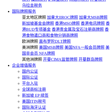
乌拉圭税务
国际牌照服务
亚太地区牌照
加拿大IIROC牌照
加拿大MSB牌照
新加坡基金会牌照
香港MSO牌照
香港电讯牌照
香
港BUD专项基金
香港贵金属及宝石注册商牌照
香
港食物遣口商和食物分销商牌照
欧洲牌照
直布罗陀DLT牌照
美洲牌照
美国MSB牌照
美国NFA一般会员牌照
美
国非会员 NFA牌照
其他洲牌照
开曼CIMA监管牌照
开曼群岛牌照
企业增值服务
国内公证
国际公证
平台入驻
全球商标注册
新加坡 EP 续签
美国ITIN税号
国际海牙认证