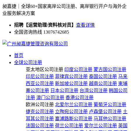
昶嘉捷｜全球60+国家离岸公司注册、离岸银行开户与海外企
业服务解决方案
招聘【运营助理/资料核对员】
查看详情
全国咨询热线 13076742685
首页
全球公司注册
亚太地区公司注册
印度公司注册
蒙古国公司注册
印尼公司注册
菲律宾公司注册
泰国公司注册
马来
西亚公司注册
新加坡公司注册
越南公司注册
柬埔
寨公司注册
日本公司注册
台湾公司注册
韩国公司
注册
澳门公司注册
香港公司注册
欧洲公司注册
北爱尔兰公司注册
葡萄牙公司注册
捷克公司注册
立陶宛公司注册
卢森堡公司注册
土
耳其公司注册
塞浦路斯公司注册
马耳他公司注册
法国公司注册
荷兰公司注册
爱尔兰公司注册
英国