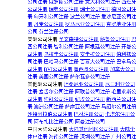
公司注册
俄罗斯公司注册
意大利公司注册
西班牙
公司注册
瑞典公司注册
瑞士公司注册
德国公司注
册
匈牙利公司注册
波兰公司注册
爱沙尼亚公司注
册
丹麦公司注册
罗马尼亚公司注册
克罗地亚注册
公司
芬兰注册公司
美洲公司注册
圣文森特公司注册
秘鲁公司注册
巴
西公司注册
智利公司注册
阿根廷公司注册
开曼公
司注册
乌拉圭公司注册
安圭拉公司注册
伯利兹公
司注册
巴哈马公司注册
百慕大公司注册
巴拿马公
司注册
BVI公司注册
墨西哥公司注册
加拿大公司
注册
美国公司注册
萨尔瓦多公司注册
其他洲公司注册
坦桑尼亚公司注册
尼日利亚公司
注册
塞舌尔公司注册
阿联酋公司注册
毛里求斯公
司注册
迪拜公司注册
纽埃公司注册
新西兰公司注
册
澳洲公司注册
萨摩亚公司注册
马绍尔公司注册
沙特阿拉伯公司注册
巴林注册公司
卡塔尔注册公
司
阿布扎比注册公司
阿曼注册公司
中国大陆公司注册
大陆其他地区公司注册
大陆个
体户注册
海南公司注册
深圳公司注册
广州公司注