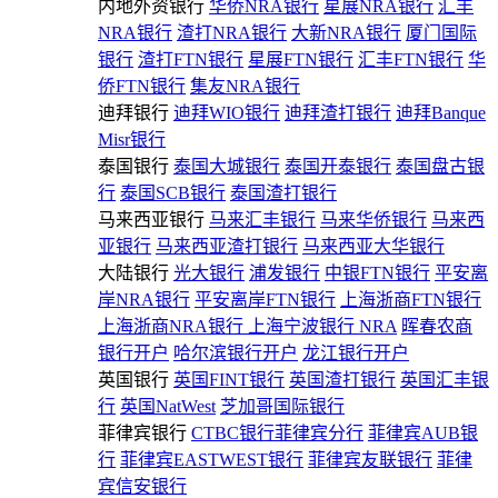
内地外资银行
华侨NRA银行
星展NRA银行
汇丰
NRA银行
渣打NRA银行
大新NRA银行
厦门国际
银行
渣打FTN银行
星展FTN银行
汇丰FTN银行
华
侨FTN银行
集友NRA银行
迪拜银行
迪拜WIO银行
迪拜渣打银行
迪拜Banque
Misr银行
泰国银行
泰国大城银行
泰国开泰银行
泰国盘古银
行
泰国SCB银行
泰国渣打银行
马来西亚银行
马来汇丰银行
马来华侨银行
马来西
亚银行
马来西亚渣打银行
马来西亚大华银行
大陆银行
光大银行
浦发银行
中银FTN银行
平安离
岸NRA银行
平安离岸FTN银行
上海浙商FTN银行
上海浙商NRA银行
上海宁波银行 NRA
晖春农商
银行开户
哈尔滨银行开户
龙江银行开户
英国银行
英国FINT银行
英国渣打银行
英国汇丰银
行
英国NatWest
芝加哥国际银行
菲律宾银行
CTBC银行菲律宾分行
菲律宾AUB银
行
菲律宾EASTWEST银行
菲律宾友联银行
菲律
宾信安银行