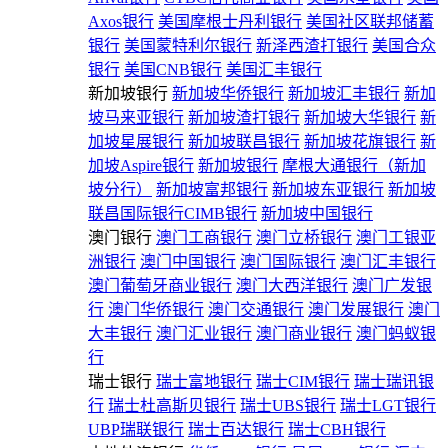
Axos银行
美国摩根士丹利银行
美国社区联邦储蓄
银行
美国蒙特利尔银行
新泽西渣打银行
美国合众
银行
美国CNB银行
美国汇丰银行
新加坡银行
新加坡华侨银行
新加坡汇丰银行
新加
坡马来亚银行
新加坡渣打银行
新加坡大华银行
新
加坡星展银行
新加坡联昌银行
新加坡花旗银行
新
加坡Aspire银行
新加坡银行
摩根大通银行（新加
坡分行）
新加坡富邦银行
新加坡东亚银行
新加坡
联昌国际银行CIMB银行
新加坡中国银行
澳门银行
澳门工商银行
澳门立桥银行
澳门工银亚
洲银行
澳门中国银行
澳门国际银行
澳门汇丰银行
澳门葡萄牙商业银行
澳门大西洋银行
澳门广发银
行
澳门华侨银行
澳门交通银行
澳门发展银行
澳门
大丰银行
澳门汇业银行
澳门商业银行
澳门蚂蚁银
行
瑞士银行
瑞士富地银行
瑞士CIM银行
瑞士瑞讯银
行
瑞士杜高斯贝银行
瑞士UBS银行
瑞士LGT银行
UBP瑞联银行
瑞士百达银行
瑞士CBH银行