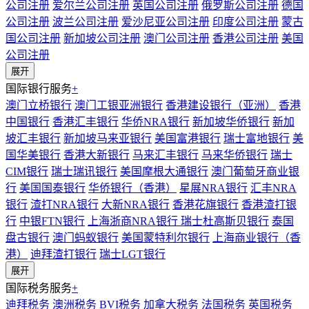
公司注册
爱尔兰公司注册
英国公司注册
俄罗斯公司注册
德国
公司注册
波兰公司注册
爱沙尼亚公司注册
印度公司注册
蒙古
国公司注册
新加坡公司注册
澳门公司注册
香港公司注册
美国
公司注册
展开
国际银行服务
+
澳门立桥银行
澳门工银亚洲银行
香港建设银行（亚洲）
香港
中国银行
香港汇丰银行
华侨NRA银行
新加坡华侨银行
新加
坡汇丰银行
新加坡马来亚银行
美国富港银行
瑞士富地银行
美
国华美银行
香港大新银行
马来汇丰银行
马来华侨银行
瑞士
CIM银行
瑞士瑞讯银行
美国摩根大通银行
澳门葡萄牙商业银
行
美国国泰银行
华侨银行（香港）
星展NRA银行
汇丰NRA
银行
渣打NRA银行
大新NRA银行
香港花旗银行
香港渣打银
行
中银FTN银行
上海浙商NRA银行
瑞士杜高斯贝银行
泰国
盘古银行
澳门蚂蚁银行
美国蒙特利尔银行
上海商业银行（香
港）
迪拜渣打银行
瑞士LGT银行
展开
国际税务服务
+
迪拜税务
澳洲税务
BVI税务
加拿大税务
法国税务
英国税务