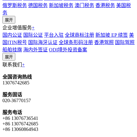
俄罗斯税务
德国税务
新加坡税务
澳门税务
香港税务
美国税
务
展开
企业增值服务
+
国内公证
国际公证
平台入驻
全球商标注册
新加坡 EP 续签
美
国ITIN税号
国际海牙认证
全球条形码注册
香港驾照
国际驾照
船舶挂旗
海内外签证
ODI境外投资备案
展开
联系我们
+
全国咨询热线
13076742685
服务固话
020-36770157
服务电话
+86 13076736541
+86 13076742685
+86 13060864943