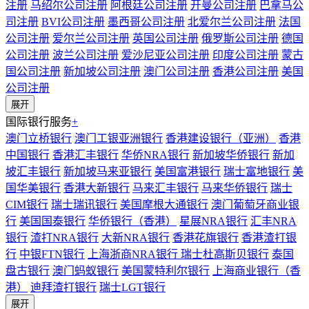
注册
马绍尔公司注册
阿根廷公司注册
开曼公司注册
巴拿马公
司注册
BVI公司注册
墨西哥公司注册
北爱尔兰公司注册
法国
公司注册
爱尔兰公司注册
英国公司注册
俄罗斯公司注册
德国
公司注册
波兰公司注册
爱沙尼亚公司注册
印度公司注册
蒙古
国公司注册
新加坡公司注册
澳门公司注册
香港公司注册
美国
公司注册
展开
国际银行服务
+
澳门立桥银行
澳门工银亚洲银行
香港建设银行（亚洲）
香港
中国银行
香港汇丰银行
华侨NRA银行
新加坡华侨银行
新加
坡汇丰银行
新加坡马来亚银行
美国富港银行
瑞士富地银行
美
国华美银行
香港大新银行
马来汇丰银行
马来华侨银行
瑞士
CIM银行
瑞士瑞讯银行
美国摩根大通银行
澳门葡萄牙商业银
行
美国国泰银行
华侨银行（香港）
星展NRA银行
汇丰NRA
银行
渣打NRA银行
大新NRA银行
香港花旗银行
香港渣打银
行
中银FTN银行
上海浙商NRA银行
瑞士杜高斯贝银行
泰国
盘古银行
澳门蚂蚁银行
美国蒙特利尔银行
上海商业银行（香
港）
迪拜渣打银行
瑞士LGT银行
展开