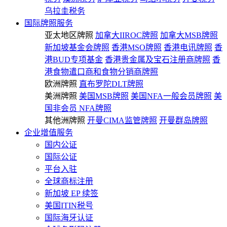
乌拉圭税务
国际牌照服务
亚太地区牌照
加拿大IIROC牌照
加拿大MSB牌照
新加坡基金会牌照
香港MSO牌照
香港电讯牌照
香
港BUD专项基金
香港贵金属及宝石注册商牌照
香
港食物遣口商和食物分销商牌照
欧洲牌照
直布罗陀DLT牌照
美洲牌照
美国MSB牌照
美国NFA一般会员牌照
美
国非会员 NFA牌照
其他洲牌照
开曼CIMA监管牌照
开曼群岛牌照
企业增值服务
国内公证
国际公证
平台入驻
全球商标注册
新加坡 EP 续签
美国ITIN税号
国际海牙认证