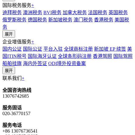
国际税务服务
+
迪拜税务
澳洲税务
BVI税务
加拿大税务
法国税务
英国税务
俄罗斯税务
德国税务
新加坡税务
澳门税务
香港税务
美国税
务
展开
企业增值服务
+
国内公证
国际公证
平台入驻
全球商标注册
新加坡 EP 续签
美
国ITIN税号
国际海牙认证
全球条形码注册
香港驾照
国际驾照
船舶挂旗
海内外签证
ODI境外投资备案
展开
联系我们
+
全国咨询热线
13076742685
服务固话
020-36770157
服务电话
+86 13076736541