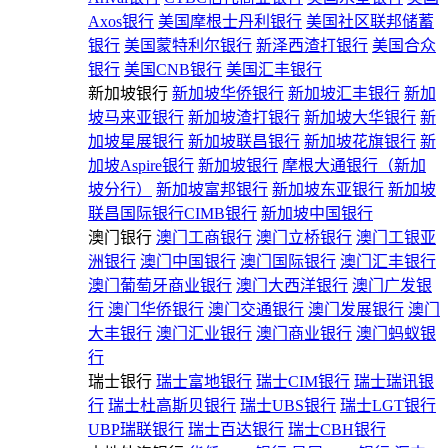
Axos银行
美国摩根士丹利银行
美国社区联邦储蓄
银行
美国蒙特利尔银行
新泽西渣打银行
美国合众
银行
美国CNB银行
美国汇丰银行
新加坡银行
新加坡华侨银行
新加坡汇丰银行
新加
坡马来亚银行
新加坡渣打银行
新加坡大华银行
新
加坡星展银行
新加坡联昌银行
新加坡花旗银行
新
加坡Aspire银行
新加坡银行
摩根大通银行（新加
坡分行）
新加坡富邦银行
新加坡东亚银行
新加坡
联昌国际银行CIMB银行
新加坡中国银行
澳门银行
澳门工商银行
澳门立桥银行
澳门工银亚
洲银行
澳门中国银行
澳门国际银行
澳门汇丰银行
澳门葡萄牙商业银行
澳门大西洋银行
澳门广发银
行
澳门华侨银行
澳门交通银行
澳门发展银行
澳门
大丰银行
澳门汇业银行
澳门商业银行
澳门蚂蚁银
行
瑞士银行
瑞士富地银行
瑞士CIM银行
瑞士瑞讯银
行
瑞士杜高斯贝银行
瑞士UBS银行
瑞士LGT银行
UBP瑞联银行
瑞士百达银行
瑞士CBH银行