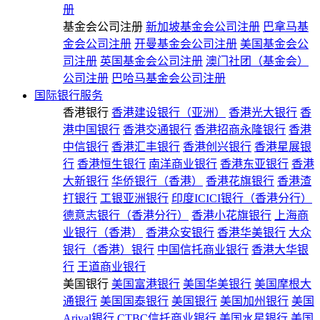
册
基金会公司注册
新加坡基金会公司注册
巴拿马基
金会公司注册
开曼基金会公司注册
美国基金会公
司注册
英国基金会公司注册
澳门社团（基金会）
公司注册
巴哈马基金会公司注册
国际银行服务
香港银行
香港建设银行（亚洲）
香港光大银行
香
港中国银行
香港交通银行
香港招商永隆银行
香港
中信银行
香港汇丰银行
香港创兴银行
香港星展银
行
香港恒生银行
南洋商业银行
香港东亚银行
香港
大新银行
华侨银行（香港）
香港花旗银行
香港渣
打银行
工银亚洲银行
印度ICICI银行（香港分行）
德意志银行（香港分行）
香港小花旗银行
上海商
业银行（香港）
香港众安银行
香港华美银行
大众
银行（香港）银行
中国信托商业银行
香港大华银
行
王道商业银行
美国银行
美国富港银行
美国华美银行
美国摩根大
通银行
美国国泰银行
美国银行
美国加州银行
美国
Arival银行
CTBC信托商业银行
美国水星银行
美国