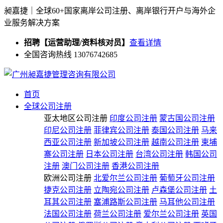
昶嘉捷｜全球60+国家离岸公司注册、离岸银行开户与海外企
业服务解决方案
招聘【运营助理/资料核对员】
查看详情
全国咨询热线 13076742685
首页
全球公司注册
亚太地区公司注册
印度公司注册
蒙古国公司注册
印尼公司注册
菲律宾公司注册
泰国公司注册
马来
西亚公司注册
新加坡公司注册
越南公司注册
柬埔
寨公司注册
日本公司注册
台湾公司注册
韩国公司
注册
澳门公司注册
香港公司注册
欧洲公司注册
北爱尔兰公司注册
葡萄牙公司注册
捷克公司注册
立陶宛公司注册
卢森堡公司注册
土
耳其公司注册
塞浦路斯公司注册
马耳他公司注册
法国公司注册
荷兰公司注册
爱尔兰公司注册
英国