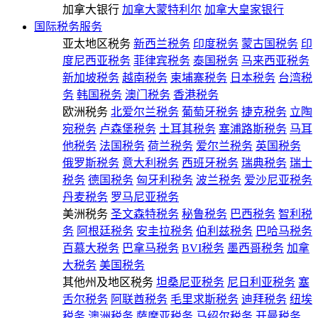
加拿大银行
加拿大蒙特利尔
加拿大皇家银行
国际税务服务
亚太地区税务
新西兰税务
印度税务
蒙古国税务
印
度尼西亚税务
菲律宾税务
泰国税务
马来西亚税务
新加坡税务
越南税务
柬埔寨税务
日本税务
台湾税
务
韩国税务
澳门税务
香港税务
欧洲税务
北爱尔兰税务
葡萄牙税务
捷克税务
立陶
宛税务
卢森堡税务
土耳其税务
塞浦路斯税务
马耳
他税务
法国税务
荷兰税务
爱尔兰税务
英国税务
俄罗斯税务
意大利税务
西班牙税务
瑞典税务
瑞士
税务
德国税务
匈牙利税务
波兰税务
爱沙尼亚税务
丹麦税务
罗马尼亚税务
美洲税务
圣文森特税务
秘鲁税务
巴西税务
智利税
务
阿根廷税务
安圭拉税务
伯利兹税务
巴哈马税务
百慕大税务
巴拿马税务
BVI税务
墨西哥税务
加拿
大税务
美国税务
其他州及地区税务
坦桑尼亚税务
尼日利亚税务
塞
舌尔税务
阿联酋税务
毛里求斯税务
迪拜税务
纽埃
税务
澳洲税务
萨摩亚税务
马绍尔税务
开曼税务