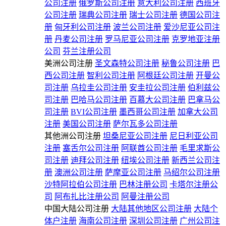
公司注册
俄罗斯公司注册
意大利公司注册
西班牙
公司注册
瑞典公司注册
瑞士公司注册
德国公司注
册
匈牙利公司注册
波兰公司注册
爱沙尼亚公司注
册
丹麦公司注册
罗马尼亚公司注册
克罗地亚注册
公司
芬兰注册公司
美洲公司注册
圣文森特公司注册
秘鲁公司注册
巴
西公司注册
智利公司注册
阿根廷公司注册
开曼公
司注册
乌拉圭公司注册
安圭拉公司注册
伯利兹公
司注册
巴哈马公司注册
百慕大公司注册
巴拿马公
司注册
BVI公司注册
墨西哥公司注册
加拿大公司
注册
美国公司注册
萨尔瓦多公司注册
其他洲公司注册
坦桑尼亚公司注册
尼日利亚公司
注册
塞舌尔公司注册
阿联酋公司注册
毛里求斯公
司注册
迪拜公司注册
纽埃公司注册
新西兰公司注
册
澳洲公司注册
萨摩亚公司注册
马绍尔公司注册
沙特阿拉伯公司注册
巴林注册公司
卡塔尔注册公
司
阿布扎比注册公司
阿曼注册公司
中国大陆公司注册
大陆其他地区公司注册
大陆个
体户注册
海南公司注册
深圳公司注册
广州公司注