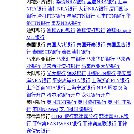
内地外资银行
华侨NRA银行
星展NRA银行
汇丰
NRA银行
渣打NRA银行
大新NRA银行
厦门国际
银行
渣打FTN银行
星展FTN银行
汇丰FTN银行
华
侨FTN银行
集友NRA银行
迪拜银行
迪拜WIO银行
迪拜渣打银行
迪拜Banque
Misr银行
泰国银行
泰国大城银行
泰国开泰银行
泰国盘古银
行
泰国SCB银行
泰国渣打银行
马来西亚银行
马来汇丰银行
马来华侨银行
马来西
亚银行
马来西亚渣打银行
马来西亚大华银行
大陆银行
光大银行
浦发银行
中银FTN银行
平安离
岸NRA银行
平安离岸FTN银行
上海浙商FTN银行
上海浙商NRA银行
上海宁波银行 NRA
晖春农商
银行开户
哈尔滨银行开户
龙江银行开户
英国银行
英国FINT银行
英国渣打银行
英国汇丰银
行
英国NatWest
芝加哥国际银行
菲律宾银行
CTBC银行菲律宾分行
菲律宾AUB银
行
菲律宾EASTWEST银行
菲律宾友联银行
菲律
宾信安银行